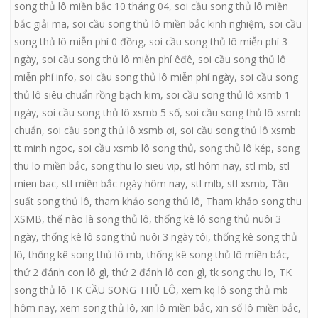
song thủ lô miền bắc 10 tháng 04
,
soi cầu song thủ lô miền
bắc giải mã
,
soi cầu song thủ lô miền bắc kinh nghiệm
,
soi cầu
song thủ lô miễn phí 0 đồng
,
soi cầu song thủ lô miễn phí 3
ngày
,
soi cầu song thủ lô miễn phí êđê
,
soi cầu song thủ lô
miễn phí info
,
soi cầu song thủ lô miễn phí ngày
,
soi cầu song
thủ lô siêu chuẩn rồng bạch kim
,
soi cầu song thủ lô xsmb 1
ngày
,
soi cầu song thủ lô xsmb 5 số
,
soi cầu song thủ lô xsmb
chuẩn
,
soi cầu song thủ lô xsmb ơi
,
soi cầu song thủ lô xsmb
tt minh ngoc
,
soi cầu xsmb lô song thủ
,
song thủ lô kép
,
song
thu lo miền bắc
,
song thu lo sieu vip
,
stl hôm nay
,
stl mb
,
stl
mien bac
,
stl miền bắc ngày hôm nay
,
stl mlb
,
stl xsmb
,
Tần
suất song thủ lô
,
tham khảo song thủ lô
,
Tham khảo song thu
XSMB
,
thế nào là song thủ lô
,
thống kê lô song thủ nuôi 3
ngày
,
thống kê lô song thủ nuôi 3 ngày tôi
,
thống kê song thủ
lô
,
thống kê song thủ lô mb
,
thống kê song thủ lô miền bắc
,
thứ 2 đánh con lô gì
,
thứ 2 đánh lô con gì
,
tk song thu lo
,
TK
song thủ lô TK CẦU SONG THỦ LÔ
,
xem kq lô song thủ mb
hôm nay
,
xem song thủ lô
,
xin lô miền bắc
,
xin số lô miền bắc
,