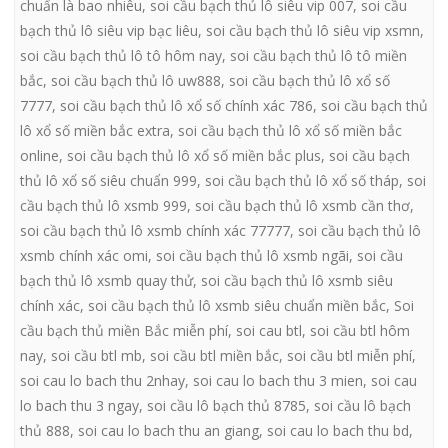
chuẩn là bao nhiêu
,
soi cầu bạch thủ lô siêu vip 007
,
soi cầu
bạch thủ lô siêu vip bạc liêu
,
soi cầu bạch thủ lô siêu vip xsmn
,
soi cầu bạch thủ lô tô hôm nay
,
soi cầu bạch thủ lô tô miền
bắc
,
soi cầu bạch thủ lô uw888
,
soi cầu bạch thủ lô xổ số
7777
,
soi cầu bạch thủ lô xổ số chính xác 786
,
soi cầu bạch thủ
lô xổ số miền bắc extra
,
soi cầu bạch thủ lô xổ số miền bắc
online
,
soi cầu bạch thủ lô xổ số miền bắc plus
,
soi cầu bạch
thủ lô xổ số siêu chuẩn 999
,
soi cầu bạch thủ lô xổ số tháp
,
soi
cầu bạch thủ lô xsmb 999
,
soi cầu bạch thủ lô xsmb cần thơ
,
soi cầu bạch thủ lô xsmb chính xác 77777
,
soi cầu bạch thủ lô
xsmb chính xác omi
,
soi cầu bạch thủ lô xsmb ngãi
,
soi cầu
bạch thủ lô xsmb quay thử
,
soi cầu bạch thủ lô xsmb siêu
chính xác
,
soi cầu bạch thủ lô xsmb siêu chuẩn miền bắc
,
Soi
cầu bạch thủ miền Bắc miễn phí
,
soi cau btl
,
soi cầu btl hôm
nay
,
soi cầu btl mb
,
soi cầu btl miền bắc
,
soi cầu btl miễn phí
,
soi cau lo bach thu 2nhay
,
soi cau lo bach thu 3 mien
,
soi cau
lo bach thu 3 ngay
,
soi cầu lô bạch thủ 8785
,
soi cầu lô bạch
thủ 888
,
soi cau lo bach thu an giang
,
soi cau lo bach thu bd
,