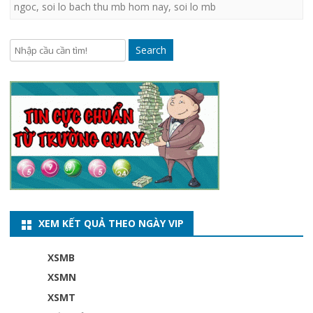
ngoc
,
soi lo bach thu mb hom nay
,
soi lo mb
Search
XEM KẾT QUẢ THEO NGÀY VIP
XSMB
XSMN
XSMT