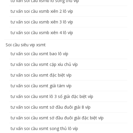
tư vấn soi cầu xsmb lô song thủ víp
tư vấn soi cầu xsmb xiên 2 lô víp
tư vấn soi cầu xsmb xiên 3 lô víp
tư vấn soi cầu xsmb xiên 4 lô víp
Soi cầu siêu vip xsmt
tư vấn soi cầu xsmt bao lô víp
tư vấn soi cầu xsmt cặp xíu chủ víp
tư vấn soi cầu xsmt đặc biệt víp
tư vấn soi cầu xsmt giải tám víp
tư vấn soi cầu xsmt lô 3 số giải đặc biệt víp
tư vấn soi cầu xsmt sớ đầu đuôi giải 8 víp
tư vấn soi cầu xsmt sớ đầu đuôi giải đặc biệt víp
tư vấn soi cầu xsmt song thủ lô víp