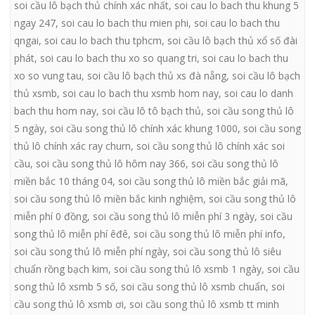
soi cầu lô bạch thủ chính xác nhất
,
soi cau lo bach thu khung 5
ngay 247
,
soi cau lo bach thu mien phi
,
soi cau lo bach thu
qngai
,
soi cau lo bach thu tphcm
,
soi cầu lô bạch thủ xổ số đài
phát
,
soi cau lo bach thu xo so quang tri
,
soi cau lo bach thu
xo so vung tau
,
soi cầu lô bạch thủ xs đà nẵng
,
soi cầu lô bạch
thủ xsmb
,
soi cau lo bach thu xsmb hom nay
,
soi cau lo danh
bach thu hom nay
,
soi cầu lô tô bạch thủ
,
soi cầu song thủ lô
5 ngày
,
soi cầu song thủ lô chính xác khung 1000
,
soi cầu song
thủ lô chính xác ray churn
,
soi cầu song thủ lô chính xác soi
cầu
,
soi cầu song thủ lô hôm nay 366
,
soi cầu song thủ lô
miền bắc 10 tháng 04
,
soi cầu song thủ lô miền bắc giải mã
,
soi cầu song thủ lô miền bắc kinh nghiệm
,
soi cầu song thủ lô
miễn phí 0 đồng
,
soi cầu song thủ lô miễn phí 3 ngày
,
soi cầu
song thủ lô miễn phí êđê
,
soi cầu song thủ lô miễn phí info
,
soi cầu song thủ lô miễn phí ngày
,
soi cầu song thủ lô siêu
chuẩn rồng bạch kim
,
soi cầu song thủ lô xsmb 1 ngày
,
soi cầu
song thủ lô xsmb 5 số
,
soi cầu song thủ lô xsmb chuẩn
,
soi
cầu song thủ lô xsmb ơi
,
soi cầu song thủ lô xsmb tt minh