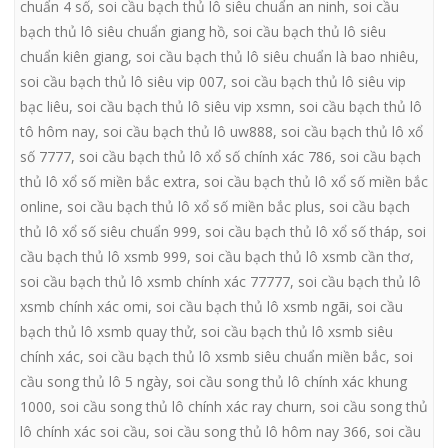
chuẩn 4 số
,
soi cầu bạch thủ lô siêu chuẩn an ninh
,
soi cầu
bạch thủ lô siêu chuẩn giang hồ
,
soi cầu bạch thủ lô siêu
chuẩn kiên giang
,
soi cầu bạch thủ lô siêu chuẩn là bao nhiêu
,
soi cầu bạch thủ lô siêu vip 007
,
soi cầu bạch thủ lô siêu vip
bạc liêu
,
soi cầu bạch thủ lô siêu vip xsmn
,
soi cầu bạch thủ lô
tô hôm nay
,
soi cầu bạch thủ lô uw888
,
soi cầu bạch thủ lô xổ
số 7777
,
soi cầu bạch thủ lô xổ số chính xác 786
,
soi cầu bạch
thủ lô xổ số miền bắc extra
,
soi cầu bạch thủ lô xổ số miền bắc
online
,
soi cầu bạch thủ lô xổ số miền bắc plus
,
soi cầu bạch
thủ lô xổ số siêu chuẩn 999
,
soi cầu bạch thủ lô xổ số tháp
,
soi
cầu bạch thủ lô xsmb 999
,
soi cầu bạch thủ lô xsmb cần thơ
,
soi cầu bạch thủ lô xsmb chính xác 77777
,
soi cầu bạch thủ lô
xsmb chính xác omi
,
soi cầu bạch thủ lô xsmb ngãi
,
soi cầu
bạch thủ lô xsmb quay thử
,
soi cầu bạch thủ lô xsmb siêu
chính xác
,
soi cầu bạch thủ lô xsmb siêu chuẩn miền bắc
,
soi
cầu song thủ lô 5 ngày
,
soi cầu song thủ lô chính xác khung
1000
,
soi cầu song thủ lô chính xác ray churn
,
soi cầu song thủ
lô chính xác soi cầu
,
soi cầu song thủ lô hôm nay 366
,
soi cầu