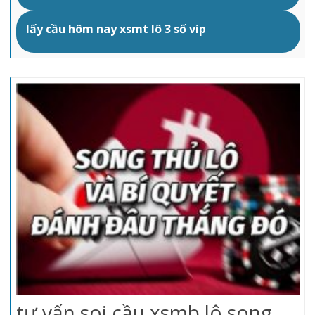
lấy cầu hôm nay xsmt lô 3 số víp
tư vấn soi cầu xsmb lô song