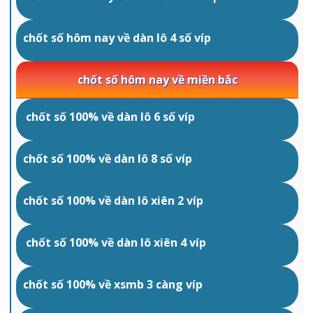
chốt số hôm nay về dàn lô 4 số víp
chốt số hôm nay về miền bắc
chốt số 100% về dàn lô 6 số víp
chốt số 100% về dàn lô 8 số víp
chốt số 100% về dàn lô xiên 2 víp
chốt số 100% về dàn lô xiên 4 víp
chốt số 100% về xsmb 3 càng víp