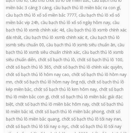
bạch thủ lô
,
cao thủ chốt số lô đề miền bắc
,
cầu bạch thủ lô
miền bắc 3 càng 3 càng
,
cầu bạch thủ lô miền bắc ra con gì
,
cầu bạch thủ lô xổ số miền bắc 7777
,
cầu bạch thủ lô xổ số
miền bắc vip 24h
,
cầu bạch thủ lô xổ số ngày hôm nay
,
cầu
bạch thủ lô xsmb chính xác 4d
,
cầu bạch thủ lô xsmb chính xác
dài nhất
,
cầu bạch thủ lô xsmb chính xác it
,
cầu bạch thủ lô
xsmb siêu chuẩn 00
,
cầu bạch thủ lô xsmb siêu chuẩn ân
,
cầu
bạch thủ lô xsmb siêu chuẩn chính xác
,
cầu bạch thủ lô xsmb
siêu chuẩn diễn
,
chốt số bạch thủ lô
,
chốt số bạch thủ lô 100
,
chốt số bạch thủ lô 365
,
chốt số bạch thủ lô chính xác quyên
,
chốt số bạch thủ lô hôm nay cao
,
chốt số bạch thủ lô hôm nay
mn
,
chốt số bạch thủ lô hôm nay ông nội
,
chốt số bạch thủ lô
kép miền bắc
,
chốt số bạch thủ lô kim hôm nay
,
chốt số bạch
thủ lô miền bắc con gì
,
chốt số bạch thủ lô miền bắc giải đặc
biệt
,
chốt số bạch thủ lô miền bắc hôm nay
,
chốt số bạch thủ
lô miền bắc id
,
chốt số bạch thủ lô miền bắc phong
,
chốt số
bạch thủ lô miền bắc quang
,
chốt số bạch thủ lô tối nay iran
,
chốt số bạch thủ lô tối nay o nyc
,
chốt số bạch thủ lô tối nay