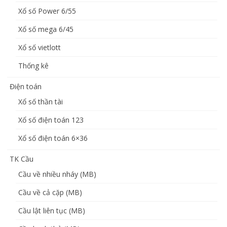
Xổ số Power 6/55
Xổ số mega 6/45
Xổ số vietlott
Thống kê
Điện toán
Xổ số thần tài
Xổ số điện toán 123
Xổ số điện toán 6×36
TK Cầu
Cầu về nhiều nháy (MB)
Cầu về cả cặp (MB)
Cầu lật liên tục (MB)