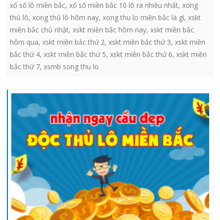
xổ số lô miền bắc
,
xổ số miền bắc 10 lô ra nhiều nhất
,
xong
thủ lô
,
xong thủ lô hôm nay
,
xong thu lo miền bắc là gì
,
xskt
miền bắc chủ nhật
,
xskt miền bắc hôm nay
,
xskt miền bắc
hôm qua
,
xskt miền bắc thứ 2
,
xskt miền bắc thứ 3
,
xskt miền
bắc thứ 4
,
xskt miền bắc thứ 5
,
xskt miền bắc thứ 6
,
xskt miền
bắc thứ 7
,
xsmb song thu lo