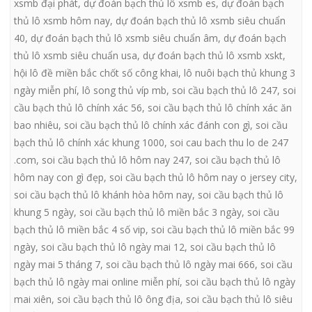
xsmb đại phát
,
dự đoán bạch thủ lô xsmb es
,
dự đoán bạch
thủ lô xsmb hôm nay
,
dự đoán bạch thủ lô xsmb siêu chuẩn
40
,
dự đoán bạch thủ lô xsmb siêu chuẩn âm
,
dự đoán bạch
thủ lô xsmb siêu chuẩn usa
,
dự đoán bạch thủ lô xsmb xskt
,
hội lô đề miền bắc chốt số công khai
,
lô nuôi bạch thủ khung 3
ngày miễn phí
,
lô song thủ víp mb
,
soi cầu bạch thủ lô 247
,
soi
cầu bạch thủ lô chính xác 56
,
soi cầu bạch thủ lô chính xác ăn
bao nhiêu
,
soi cầu bạch thủ lô chính xác đánh con gì
,
soi cầu
bạch thủ lô chính xác khung 1000
,
soi cau bach thu lo de 247
.com
,
soi cầu bạch thủ lô hôm nay 247
,
soi cầu bạch thủ lô
hôm nay con gì đẹp
,
soi cầu bạch thủ lô hôm nay o jersey city
,
soi cầu bạch thủ lô khánh hòa hôm nay
,
soi cầu bạch thủ lô
khung 5 ngày
,
soi cầu bạch thủ lô miền bắc 3 ngày
,
soi cầu
bạch thủ lô miền bắc 4 số vip
,
soi cầu bạch thủ lô miền bắc 99
ngày
,
soi cầu bạch thủ lô ngày mai 12
,
soi cầu bạch thủ lô
ngày mai 5 tháng 7
,
soi cầu bạch thủ lô ngày mai 666
,
soi cầu
bạch thủ lô ngày mai online miễn phí
,
soi cầu bạch thủ lô ngày
mai xiên
,
soi cầu bạch thủ lô ông địa
,
soi cầu bạch thủ lô siêu