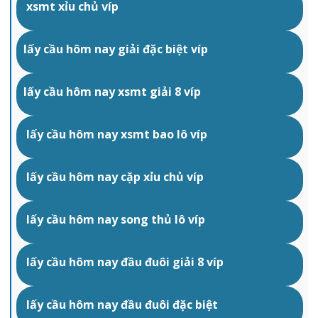
xsmt xỉu chủ víp
lấy cầu hôm nay giải đặc biệt víp
lấy cầu hôm nay xsmt giải 8 víp
lấy cầu hôm nay xsmt bao lô víp
lấy cầu hôm nay cặp xỉu chủ víp
lấy cầu hôm nay song thủ lô víp
lấy cầu hôm nay đầu đuôi giải 8 víp
lấy cầu hôm nay đầu đuôi đặc biệt