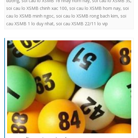
dương
,
soi cau lo XSMB 16 nhay hom nay
,
soi cau lo XSMB 3s
,
soi cau lo XSMB chinh xac 100
,
soi cau lo XSMB hom nay
,
soi
cau lo XSMB minh ngoc
,
soi cau lo XSMB rong bach kim
,
soi
cau XSMB 1 lo duy nhat
,
soi cau XSMB 22/11 lo vip