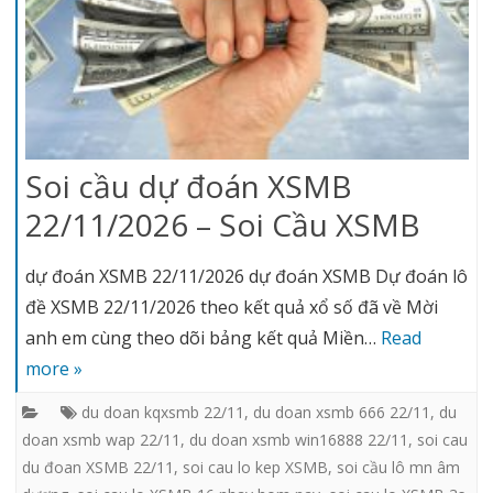
Soi cầu dự đoán XSMB
22/11/2026 – Soi Cầu XSMB
dự đoán XSMB 22/11/2026 dự đoán XSMB Dự đoán lô
đề XSMB 22/11/2026 theo kết quả xổ số đã về Mời
anh em cùng theo dõi bảng kết quả Miền…
Read
more »
du doan kqxsmb 22/11
,
du doan xsmb 666 22/11
,
du
doan xsmb wap 22/11
,
du doan xsmb win16888 22/11
,
soi cau
du đoan XSMB 22/11
,
soi cau lo kep XSMB
,
soi cầu lô mn âm