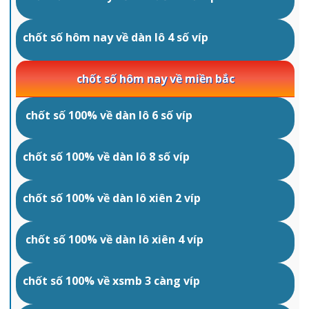
chốt số hôm nay về dàn lô 4 số víp
chốt số hôm nay về miền bắc
chốt số 100% về dàn lô 6 số víp
chốt số 100% về dàn lô 8 số víp
chốt số 100% về dàn lô xiên 2 víp
chốt số 100% về dàn lô xiên 4 víp
chốt số 100% về xsmb 3 càng víp