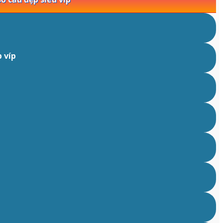
TƯ VẤN SOI CẦU XSMB LÔ 10
TƯ VẤN SOI CẦU XSM
CẦU BẠCH THỦ (MB)
THỐNG KÊ ĐẦU – ĐUÔI
QUAY THỬ X
CON VÍP
SONG THỦ KÉP VÍP
THỐNG KÊ ĐUÔI
TƯ VẤN SOI CẦU XSMB ĐỀ 4
TƯ VẤN SOI CẦU XSM
CON VÍP
SONG THỦ VÍP
 víp
THỐNG KÊ ĐẦU
TƯ VẤN SOI CẦU XSMB ĐỀ 6
TƯ VẤN SOI CẦU XSMB
THỐNG KÊ LÔ KÉP
CON VÍP
LÔ VÍP
THỐNG KÊ LÔ XIÊN
TƯ VẤN SOI CẦU XSMB ĐỀ 8
TƯ VẤN SOI CẦU XSMB
CON VÍP
THỐNG KÊ LÔ GAN
LÔ VÍP
TƯ VẤN SOI CẦU XSMB ĐỀ 10
THỐNG KÊ ĐẦU ĐUÔI
TƯ VẤN SOI CẦU XSMB
CON VÍP
LÔ VÍP
TƯ VẤN SOI CẦU XSMB ĐỀ
BẠCH THỦ VÍP
TƯ VẤN SOI CẦU XSMB ĐỀ ĐẦU
ĐUÔI VÍP