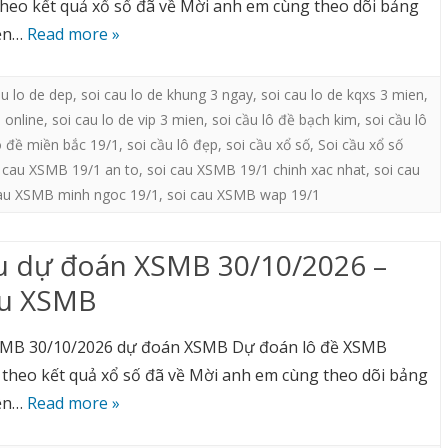
theo kết quả xổ số đã về Mời anh em cùng theo dõi bảng
iền…
Read more »
au lo de dep
,
soi cau lo de khung 3 ngay
,
soi cau lo de kqxs 3 mien
,
e online
,
soi cau lo de vip 3 mien
,
soi cầu lô đề bạch kim
,
soi cầu lô
ô đề miền bắc 19/1
,
soi cầu lô đẹp
,
soi cầu xổ số
,
Soi cầu xổ số
 cau XSMB 19/1 an to
,
soi cau XSMB 19/1 chinh xac nhat
,
soi cau
cau XSMB minh ngoc 19/1
,
soi cau XSMB wap 19/1
u dự đoán XSMB 30/10/2026 –
ầu XSMB
MB 30/10/2026 dự đoán XSMB Dự đoán lô đề XSMB
 theo kết quả xổ số đã về Mời anh em cùng theo dõi bảng
iền…
Read more »