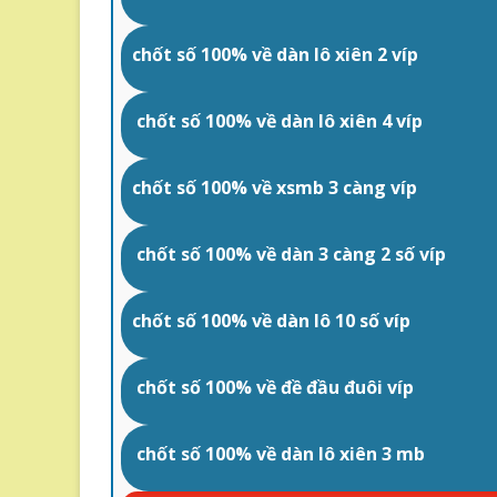
chốt số 100% về dàn lô xiên 2 víp
chốt số 100% về dàn lô xiên 4 víp
chốt số 100% về xsmb 3 càng víp
chốt số 100% về dàn 3 càng 2 số víp
chốt số 100% về dàn lô 10 số víp
chốt số 100% về đề đầu đuôi víp
chốt số 100% về dàn lô xiên 3 mb