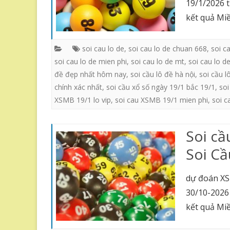
19/1/2026 
kết quả M
soi cau lo de
,
soi cau lo de chuan 668
,
soi c
soi cau lo de mien phi
,
soi cau lo de mt
,
soi cau lo d
đề đẹp nhất hôm nay
,
soi cầu lô đề hà nội
,
soi cầu l
chính xác nhất
,
soi cầu xổ số ngày 19/1 bắc 19/1
,
soi
XSMB 19/1 lo vip
,
soi cau XSMB 19/1 mien phi
,
soi 
Soi cầ
Soi C
dự đoán XS
30/10-2026
kết quả M