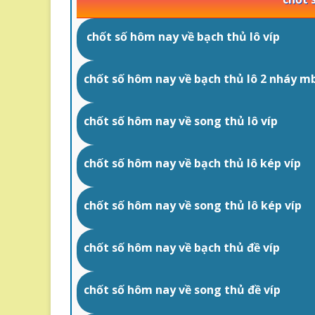
BIỆT VÍP
XỔ SỐ MEGA 6/45
chốt số hôm nay về bạch thủ lô víp
TƯ VẤN SOI CẦU XSMN GIẢI
XỔ SỐ VIETLOTT
TÁM VÍP
chốt số hôm nay về bạch thủ lô 2 nháy mb
THỐNG KÊ
TƯ VẤN SOI CẦU XSMN LÔ 3 SỐ
GIẢI ĐẶC BIỆT VÍP
chốt số hôm nay về song thủ lô víp
TƯ VẤN SOI CẦU XSMN SỚ ĐẦU
ĐUÔI GIẢI 8 VÍP
chốt số hôm nay về bạch thủ lô kép víp
TƯ VẤN SOI CẦU XSMN ĐẦU
ĐUÔI ĐẶC BIỆT
chốt số hôm nay về song thủ lô kép víp
TƯ VẤN SOI CẦU XSMN SONG
THỦ LÔ VÍP
chốt số hôm nay về bạch thủ đề víp
TƯ VẤN SOI CẦU XSMN XÍU
CHỦ VÍP
chốt số hôm nay về song thủ đề víp