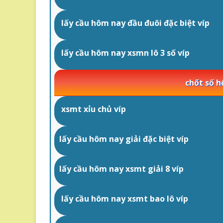
lấy cầu hôm nay đầu đuôi đặc biệt víp
lấy cầu hôm nay xsmn lô 3 số víp
chốt số 
xsmt xỉu chủ víp
lấy cầu hôm nay giải đặc biệt víp
lấy cầu hôm nay xsmt giải 8 víp
lấy cầu hôm nay xsmt bao lô víp