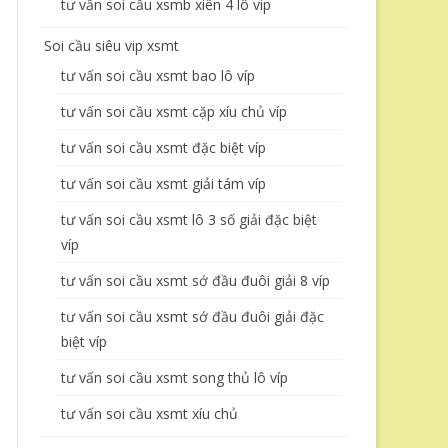
tư vấn soi cầu xsmb xiên 4 lô víp
Soi cầu siêu vip xsmt
tư vấn soi cầu xsmt bao lô víp
tư vấn soi cầu xsmt cặp xíu chủ víp
tư vấn soi cầu xsmt đặc biệt víp
tư vấn soi cầu xsmt giải tám víp
tư vấn soi cầu xsmt lô 3 số giải đặc biệt
víp
tư vấn soi cầu xsmt sớ đầu đuôi giải 8 víp
tư vấn soi cầu xsmt sớ đầu đuôi giải đặc
biệt víp
tư vấn soi cầu xsmt song thủ lô víp
tư vấn soi cầu xsmt xíu chủ