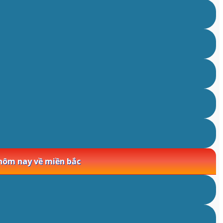
TƯ VẤN SOI CẦU XSMB ĐỀ
SONG THỦ VÍP
TƯ VẤN SOI CẦU XSMB LÔ 4
CON VÍP
TƯ VẤN SOI CẦU XSMB LÔ 6
CON VÍP
 hôm nay về miền bắc