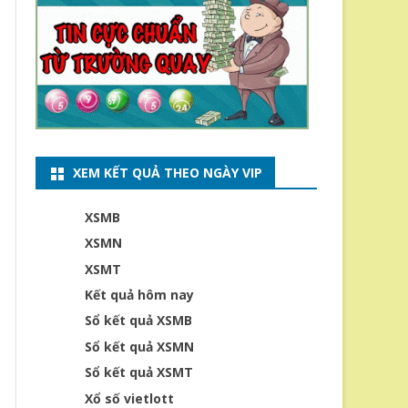
B LÔ
TƯ VẤN SOI CẦU XSMT GIẢI
SMB
TÁM VÍP
B LÔ
TƯ VẤN SOI CẦU XSMT LÔ 3 SỐ
GIẢI ĐẶC BIỆT VÍP
 XIÊN 2
TƯ VẤN SOI CẦU XSMT SỚ ĐẦU
ĐUÔI GIẢI 8 VÍP
XEM KẾT QUẢ THEO NGÀY VIP
 XIÊN 3
TƯ VẤN SOI CẦU XSMT SỚ ĐẦU
ĐUÔI GIẢI ĐẶC BIỆT VÍP
XSMB
XSMN
 XIÊN 4
TƯ VẤN SOI CẦU XSMT SONG
XSMT
THỦ LÔ VÍP
Kết quả hôm nay
TƯ VẤN SOI CẦU XSMT XÍU
Sổ kết quả XSMB
CHỦ
Sổ kết quả XSMN
Sổ kết quả XSMT
Xổ số vietlott