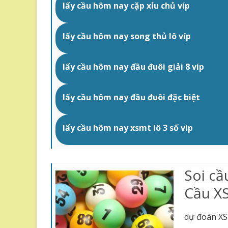
lấy cầu hôm nay cặp xỉu chủ víp
lấy cầu hôm nay song thủ lô víp
lấy cầu hôm nay đầu đuôi giải 8 víp
lấy cầu hôm nay đầu đuôi đặc biệt
lấy cầu hôm nay xsmt lô 3 số víp
Soi cầ
Cầu X
dự đoán XS