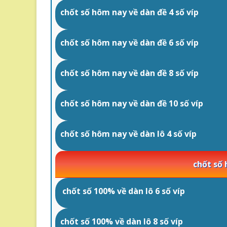
chốt số hôm nay về dàn đề 4 số víp
chốt số hôm nay về dàn đề 6 số víp
chốt số hôm nay về dàn đề 8 số víp
chốt số hôm nay về dàn đề 10 số víp
chốt số hôm nay về dàn lô 4 số víp
chốt số
chốt số 100% về dàn lô 6 số víp
chốt số 100% về dàn lô 8 số víp