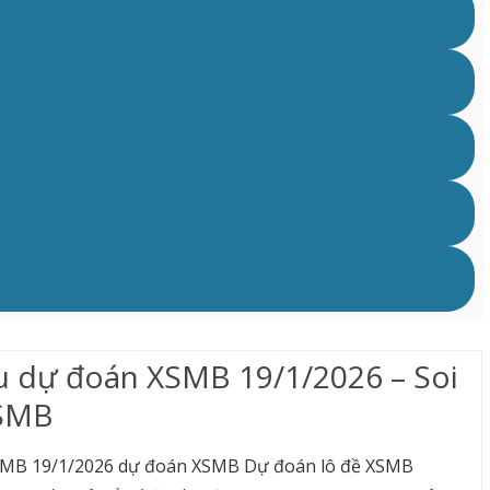
u dự đoán XSMB 19/1/2026 – Soi
SMB
MB 19/1/2026 dự đoán XSMB Dự đoán lô đề XSMB