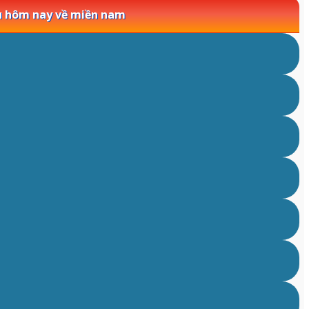
u hôm nay về miền nam