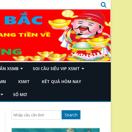
UẨN XSMB
SOI CẦU SIÊU VIP XSMT
B LÔ 8
MN
XSMT
TƯ VẤN SOI CẦU XSMT BAO LÔ
KẾT QUẢ HÔM NAY
VÍP
SỔ MƠ
B LÔ
TƯ VẤN SOI CẦU XSMT CẶP XÍU
ETLOTT
CHỦ VÍP
Search
B LÔ
SMT
TƯ VẤN SOI CẦU XSMT ĐẶC
BIỆT VÍP
SMN