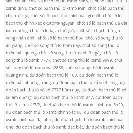
siêu chuẩn
,
chốt số bạch thủ lô xsmb 6666
,
chốt số bạch thủ lô
xsmb định
,
chốt số bạch thủ lô xsmb iwin
,
chốt số lô bạch thủ
chính xác gì
,
chốt số lô bạch thủ chính xác gì nhất
,
chốt số lô
bạch thủ chính xác okutomi-nguyễn
,
chốt số lô bạch thủ đề đài
bình dương
,
chốt số lô bạch thủ giờ
,
chốt số lô bạch thủ giờ
vàng nhận định
,
chốt số lô bạch thủ hoa
,
chốt số song thủ lô
an giang
,
chốt số song thủ lô hôm nay
,
chốt số song thủ lô
miền bắc quang
,
chốt số song thủ lô xsmb 3 ngày
,
chốt số
song thủ lô xsmb 7777
,
chốt số song thủ lô xsmb 9999
,
chốt
số song thủ lô xsmb iwin2888
,
chốt số song thủ lô xsmb
quang ninh
,
dự đoán bạch thủ lô 188
,
dự đoán bạch thủ lô
miền bắc phương trang
,
dự đoán bạch thủ lô xổ số 3 càng
,
dự
đoán bạch thủ lô xổ số 7777 hôm nay
,
dự đoán bạch thủ lô xổ
số âm dương
,
dự đoán bạch thủ lô xsmb 247
,
dự đoán bạch
thủ lô xsmb 4/7/2
,
dự đoán bạch thủ lô xsmb chính xác 5p20
,
dự đoán bạch thủ lô xsmb chính xác 60
,
dự đoán bạch thủ lô
xsmb chính xác đại phát
,
dự đoán bạch thủ lô xsmb chính xác
one
,
dự đoán bạch thủ lô xsmb đặc biệt
,
dự đoán bạch thủ lô