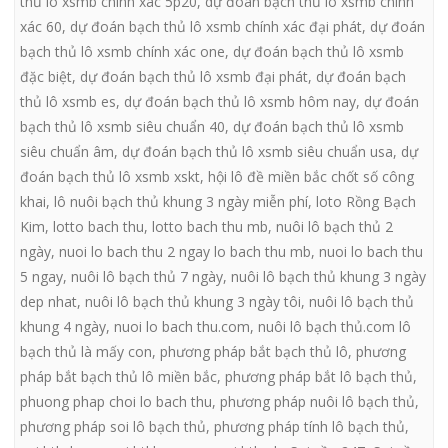
thủ lô xsmb chính xác 5p20
,
dự đoán bạch thủ lô xsmb chính
xác 60
,
dự đoán bạch thủ lô xsmb chính xác đại phát
,
dự đoán
bạch thủ lô xsmb chính xác one
,
dự đoán bạch thủ lô xsmb
đặc biệt
,
dự đoán bạch thủ lô xsmb đại phát
,
dự đoán bạch
thủ lô xsmb es
,
dự đoán bạch thủ lô xsmb hôm nay
,
dự đoán
bạch thủ lô xsmb siêu chuẩn 40
,
dự đoán bạch thủ lô xsmb
siêu chuẩn âm
,
dự đoán bạch thủ lô xsmb siêu chuẩn usa
,
dự
đoán bạch thủ lô xsmb xskt
,
hội lô đề miền bắc chốt số công
khai
,
lô nuôi bạch thủ khung 3 ngày miễn phí
,
loto Rồng Bạch
Kim
,
lotto bach thu
,
lotto bach thu mb
,
nuôi lô bạch thủ 2
ngày
,
nuoi lo bach thu 2 ngay lo bach thu mb
,
nuoi lo bach thu
5 ngay
,
nuôi lô bạch thủ 7 ngày
,
nuôi lô bạch thủ khung 3 ngày
dep nhat
,
nuôi lô bạch thủ khung 3 ngày tôi
,
nuôi lô bạch thủ
khung 4 ngày
,
nuoi lo bach thu.com
,
nuôi lô bạch thủ.com lô
bạch thủ là mấy con
,
phương pháp bắt bạch thủ lô
,
phương
pháp bắt bạch thủ lô miền bắc
,
phương pháp bắt lô bạch thủ
,
phuong phap choi lo bach thu
,
phương pháp nuôi lô bạch thủ
,
phương pháp soi lô bạch thủ
,
phương pháp tính lô bạch thủ
,