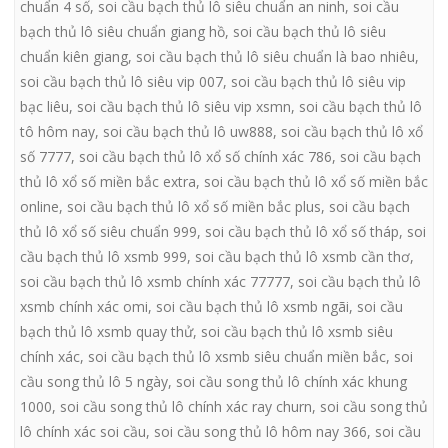
chuẩn 4 số
,
soi cầu bạch thủ lô siêu chuẩn an ninh
,
soi cầu
bạch thủ lô siêu chuẩn giang hồ
,
soi cầu bạch thủ lô siêu
chuẩn kiên giang
,
soi cầu bạch thủ lô siêu chuẩn là bao nhiêu
,
soi cầu bạch thủ lô siêu vip 007
,
soi cầu bạch thủ lô siêu vip
bạc liêu
,
soi cầu bạch thủ lô siêu vip xsmn
,
soi cầu bạch thủ lô
tô hôm nay
,
soi cầu bạch thủ lô uw888
,
soi cầu bạch thủ lô xổ
số 7777
,
soi cầu bạch thủ lô xổ số chính xác 786
,
soi cầu bạch
thủ lô xổ số miền bắc extra
,
soi cầu bạch thủ lô xổ số miền bắc
online
,
soi cầu bạch thủ lô xổ số miền bắc plus
,
soi cầu bạch
thủ lô xổ số siêu chuẩn 999
,
soi cầu bạch thủ lô xổ số tháp
,
soi
cầu bạch thủ lô xsmb 999
,
soi cầu bạch thủ lô xsmb cần thơ
,
soi cầu bạch thủ lô xsmb chính xác 77777
,
soi cầu bạch thủ lô
xsmb chính xác omi
,
soi cầu bạch thủ lô xsmb ngãi
,
soi cầu
bạch thủ lô xsmb quay thử
,
soi cầu bạch thủ lô xsmb siêu
chính xác
,
soi cầu bạch thủ lô xsmb siêu chuẩn miền bắc
,
soi
cầu song thủ lô 5 ngày
,
soi cầu song thủ lô chính xác khung
1000
,
soi cầu song thủ lô chính xác ray churn
,
soi cầu song thủ
lô chính xác soi cầu
,
soi cầu song thủ lô hôm nay 366
,
soi cầu