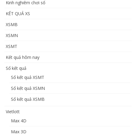
Kinh nghiêm chơi số
KẾT QUẢ XS
XSMB
XSMN
XSMT
Kết quả hôm nay
Sổ kết quả
Sổ kết quả XSMT
Sổ kết quả XSMN
Sổ kết quả XSMB
Vietlott
Max 4D
Max 3D