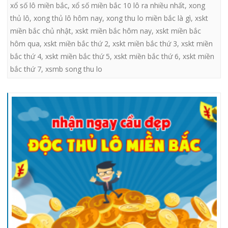
xổ số lô miền bắc
,
xổ số miền bắc 10 lô ra nhiều nhất
,
xong
thủ lô
,
xong thủ lô hôm nay
,
xong thu lo miền bắc là gì
,
xskt
miền bắc chủ nhật
,
xskt miền bắc hôm nay
,
xskt miền bắc
hôm qua
,
xskt miền bắc thứ 2
,
xskt miền bắc thứ 3
,
xskt miền
bắc thứ 4
,
xskt miền bắc thứ 5
,
xskt miền bắc thứ 6
,
xskt miền
bắc thứ 7
,
xsmb song thu lo