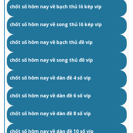
chốt số hôm nay về bạch thủ lô kép víp
chốt số hôm nay về song thủ lô kép víp
chốt số hôm nay về bạch thủ đề víp
chốt số hôm nay về song thủ đề víp
chốt số hôm nay về dàn đề 4 số víp
chốt số hôm nay về dàn đề 6 số víp
chốt số hôm nay về dàn đề 8 số víp
chốt số hôm nay về dàn đề 10 số víp