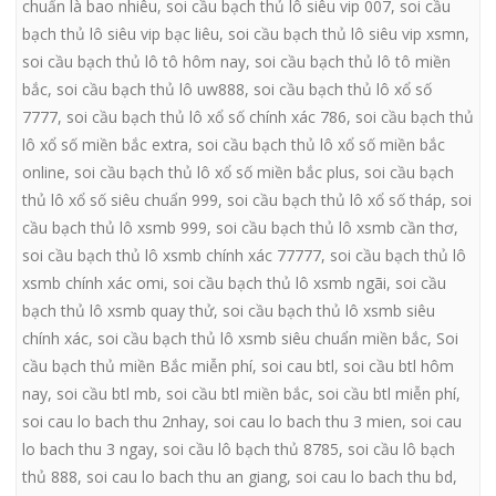
chuẩn là bao nhiêu
,
soi cầu bạch thủ lô siêu vip 007
,
soi cầu
bạch thủ lô siêu vip bạc liêu
,
soi cầu bạch thủ lô siêu vip xsmn
,
soi cầu bạch thủ lô tô hôm nay
,
soi cầu bạch thủ lô tô miền
bắc
,
soi cầu bạch thủ lô uw888
,
soi cầu bạch thủ lô xổ số
7777
,
soi cầu bạch thủ lô xổ số chính xác 786
,
soi cầu bạch thủ
lô xổ số miền bắc extra
,
soi cầu bạch thủ lô xổ số miền bắc
online
,
soi cầu bạch thủ lô xổ số miền bắc plus
,
soi cầu bạch
thủ lô xổ số siêu chuẩn 999
,
soi cầu bạch thủ lô xổ số tháp
,
soi
cầu bạch thủ lô xsmb 999
,
soi cầu bạch thủ lô xsmb cần thơ
,
soi cầu bạch thủ lô xsmb chính xác 77777
,
soi cầu bạch thủ lô
xsmb chính xác omi
,
soi cầu bạch thủ lô xsmb ngãi
,
soi cầu
bạch thủ lô xsmb quay thử
,
soi cầu bạch thủ lô xsmb siêu
chính xác
,
soi cầu bạch thủ lô xsmb siêu chuẩn miền bắc
,
Soi
cầu bạch thủ miền Bắc miễn phí
,
soi cau btl
,
soi cầu btl hôm
nay
,
soi cầu btl mb
,
soi cầu btl miền bắc
,
soi cầu btl miễn phí
,
soi cau lo bach thu 2nhay
,
soi cau lo bach thu 3 mien
,
soi cau
lo bach thu 3 ngay
,
soi cầu lô bạch thủ 8785
,
soi cầu lô bạch
thủ 888
,
soi cau lo bach thu an giang
,
soi cau lo bach thu bd
,