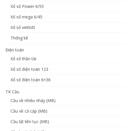
Xổ số Power 6/55
Xổ số mega 6/45
Xổ số vietlott
Thống kê
Điện toán
Xổ số thần tài
Xổ số điện toán 123
Xổ số điện toán 6×36
TK Cầu
Cầu về nhiều nháy (MB)
Cầu về cả cặp (MB)
Cầu lật liên tục (MB)