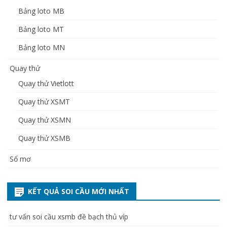
Bảng loto MB
Bảng loto MT
Bảng loto MN
Quay thử
Quay thử Vietlott
Quay thử XSMT
Quay thử XSMN
Quay thử XSMB
Sổ mơ
KẾT QUẢ SOI CẦU MỚI NHẤT
tư vấn soi cầu xsmb đề bạch thủ víp