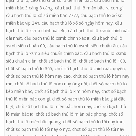
bạch thủ lô
,
cao thủ chốt số lô đề miền bắc
,
cầu bạch thủ lô
miền bắc 3 càng 3 càng
,
cầu bạch thủ lô miền bắc ra con gì
,
cầu bạch thủ lô xổ số miền bắc 7777
,
cầu bạch thủ lô xổ số
miền bắc vip 24h
,
cầu bạch thủ lô xổ số ngày hôm nay
,
cầu
bạch thủ lô xsmb chính xác 4d
,
cầu bạch thủ lô xsmb chính xác
dài nhất
,
cầu bạch thủ lô xsmb chính xác it
,
cầu bạch thủ lô
xsmb siêu chuẩn 00
,
cầu bạch thủ lô xsmb siêu chuẩn ân
,
cầu
bạch thủ lô xsmb siêu chuẩn chính xác
,
cầu bạch thủ lô xsmb
siêu chuẩn diễn
,
chốt số bạch thủ lô
,
chốt số bạch thủ lô 100
,
chốt số bạch thủ lô 365
,
chốt số bạch thủ lô chính xác quyên
,
chốt số bạch thủ lô hôm nay cao
,
chốt số bạch thủ lô hôm nay
mn
,
chốt số bạch thủ lô hôm nay ông nội
,
chốt số bạch thủ lô
kép miền bắc
,
chốt số bạch thủ lô kim hôm nay
,
chốt số bạch
thủ lô miền bắc con gì
,
chốt số bạch thủ lô miền bắc giải đặc
biệt
,
chốt số bạch thủ lô miền bắc hôm nay
,
chốt số bạch thủ
lô miền bắc id
,
chốt số bạch thủ lô miền bắc phong
,
chốt số
bạch thủ lô miền bắc quang
,
chốt số bạch thủ lô tối nay iran
,
chốt số bạch thủ lô tối nay o nyc
,
chốt số bạch thủ lô tối nay