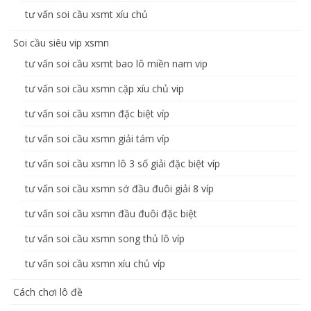
tư vấn soi cầu xsmt xíu chủ
Soi cầu siêu vip xsmn
tư vấn soi cầu xsmt bao lô miền nam vip
tư vấn soi cầu xsmn cặp xíu chủ vip
tư vấn soi cầu xsmn đặc biệt víp
tư vấn soi cầu xsmn giải tám víp
tư vấn soi cầu xsmn lô 3 số giải đặc biệt víp
tư vấn soi cầu xsmn sớ đầu đuôi giải 8 víp
tư vấn soi cầu xsmn đầu đuôi đặc biệt
tư vấn soi cầu xsmn song thủ lô víp
tư vấn soi cầu xsmn xíu chủ víp
Cách chơi lô đề