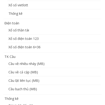
Xổ số vietlott
Thống kê
Điện toán
Xổ số thần tài
Xổ số điện toán 123
Xổ số điện toán 6×36
TK Cầu
Cầu về nhiều nháy (MB)
Cầu về cả cặp (MB)
Cầu lật liên tục (MB)
Cầu bạch thủ (MB)
Thống kê