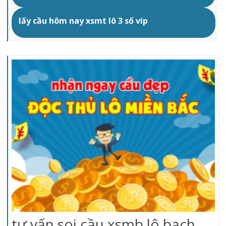
lấy cầu hôm nay xsmt lô 3 số víp
tư vấn soi cầu xsmb lô bạch