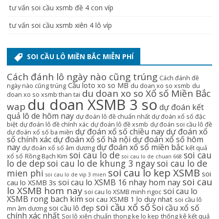
tư vấn soi cầu xsmb đề 4 con víp
tư vấn soi cầu xsmb xiên 4 lô víp
SOI CẦU LÔ MIỀN BẮC MIỄN PHÍ
Cách đánh lô ngày nào cũng trúng
Cách đánh đề
Cầu loto xo so MB
ngày nào cũng trúng
du doan xo so xsmb
du
du doan xo so Xổ số Miền Bắc
doan xo so xsmb than tai
du doan XSMB 3 so
wap
dự đoán kết
quả lô de hôm nay
dự đoán lô đề chuẩn nhất dự đoán xổ số đặc
biệt
dự đoán lô đề chính xác
dự đoán lô đề xsmb
dự đoán soi cầu lô đề
dự đoán xổ số chiều nay
dự đoán xổ
dự đoán xổ số ba miền
số chính xác
dự đoán xổ số hà nội
dự đoán xổ số hôm
nay
dự đoán xổ sổ miền bắc
dự đoán xổ số âm dương
kết quả
soi cau lo de
soi cau
xổ số
Rồng Bạch Kim
soi cau lo de chuan 668
lo de dep
soi cau lo de khung 3 ngay
soi cau lo de
soi cau lo kep XSMB
mien phi
soi
soi cau lo de vip 3 mien
soi cau
soi cau lo XSMB 16 nhay hom nay
cau lo XSMB 3s
lo XSMB hom nay
soi cau lo
soi cau lo XSMB minh ngoc
XSMB rong bach kim
soi cau XSMB 1 lo duy nhat
soi cầu lô
soi cầu xổ số
Soi cầu xổ số
soi cầu lô đẹp
mn âm dương
chính xác nhất
Soi lô xiên chuẩn
thong ke lo kep
thống kê kết quả