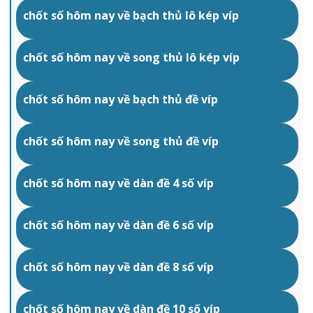
chốt số hôm nay về bạch thủ lô kép víp
chốt số hôm nay về song thủ lô kép víp
chốt số hôm nay về bạch thủ đề víp
chốt số hôm nay về song thủ đề víp
chốt số hôm nay về dàn đề 4 số víp
chốt số hôm nay về dàn đề 6 số víp
chốt số hôm nay về dàn đề 8 số víp
chốt số hôm nay về dàn đề 10 số víp