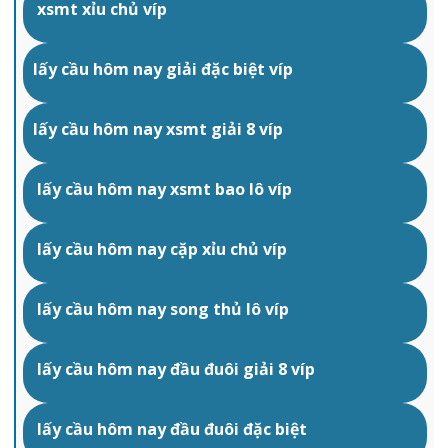
xsmt xỉu chủ víp
lấy cầu hôm nay giải đặc biệt víp
lấy cầu hôm nay xsmt giải 8 víp
lấy cầu hôm nay xsmt bao lô víp
lấy cầu hôm nay cặp xỉu chủ víp
lấy cầu hôm nay song thủ lô víp
lấy cầu hôm nay đầu đuôi giải 8 víp
lấy cầu hôm nay đầu đuôi đặc biệt