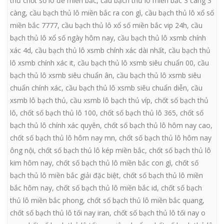
thủ chốt số lô đề miền bắc
,
cầu bạch thủ lô miền bắc 3 càng 3
càng
,
cầu bạch thủ lô miền bắc ra con gì
,
cầu bạch thủ lô xổ số
miền bắc 7777
,
cầu bạch thủ lô xổ số miền bắc vip 24h
,
cầu
bạch thủ lô xổ số ngày hôm nay
,
cầu bạch thủ lô xsmb chính
xác 4d
,
cầu bạch thủ lô xsmb chính xác dài nhất
,
cầu bạch thủ
lô xsmb chính xác it
,
cầu bạch thủ lô xsmb siêu chuẩn 00
,
cầu
bạch thủ lô xsmb siêu chuẩn ân
,
cầu bạch thủ lô xsmb siêu
chuẩn chính xác
,
cầu bạch thủ lô xsmb siêu chuẩn diễn
,
cầu
xsmb lô bạch thủ
,
cầu xsmb lô bạch thủ víp
,
chốt số bạch thủ
lô
,
chốt số bạch thủ lô 100
,
chốt số bạch thủ lô 365
,
chốt số
bạch thủ lô chính xác quyên
,
chốt số bạch thủ lô hôm nay cao
,
chốt số bạch thủ lô hôm nay mn
,
chốt số bạch thủ lô hôm nay
ông nội
,
chốt số bạch thủ lô kép miền bắc
,
chốt số bạch thủ lô
kim hôm nay
,
chốt số bạch thủ lô miền bắc con gì
,
chốt số
bạch thủ lô miền bắc giải đặc biệt
,
chốt số bạch thủ lô miền
bắc hôm nay
,
chốt số bạch thủ lô miền bắc id
,
chốt số bạch
thủ lô miền bắc phong
,
chốt số bạch thủ lô miền bắc quang
,
chốt số bạch thủ lô tối nay iran
,
chốt số bạch thủ lô tối nay o