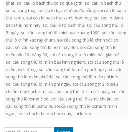
phát
,
soi cau lo bach thu xo so quang tri
,
soi cau lo bach thu
xo so vung tau
,
soi cầu lô bạch thủ xs đà nẵng
,
soi cầu lô bạch
thủ xsmb
,
soi cau lo bach thu xsmb hom nay
,
soi cau lo danh
bach thu hom nay
,
soi cầu lô tô bạch thủ
,
soi cầu song thủ lô
5 ngày
,
soi cầu song thủ lô chính xác khung 1000
,
soi cầu song
thủ lô chính xác ray churn
,
soi cầu song thủ lô chính xác soi
cầu
,
soi cầu song thủ lô hôm nay 366
,
soi cầu song thủ lô
miền bắc 10 tháng 04
,
soi cầu song thủ lô miền bắc giải mã
,
soi cầu song thủ lô miền bắc kinh nghiệm
,
soi cầu song thủ lô
miễn phí 0 đồng
,
soi cầu song thủ lô miễn phí 3 ngày
,
soi cầu
song thủ lô miễn phí êđê
,
soi cầu song thủ lô miễn phí info
,
soi cầu song thủ lô miễn phí ngày
,
soi cầu song thủ lô siêu
chuẩn rồng bạch kim
,
soi cầu song thủ lô xsmb 1 ngày
,
soi cầu
song thủ lô xsmb 5 số
,
soi cầu song thủ lô xsmb chuẩn
,
soi
cầu song thủ lô xsmb ơi
,
soi cầu song thủ lô xsmb tt minh
ngoc
,
soi lo bach thu mb hom nay
,
soi lo mb
Search