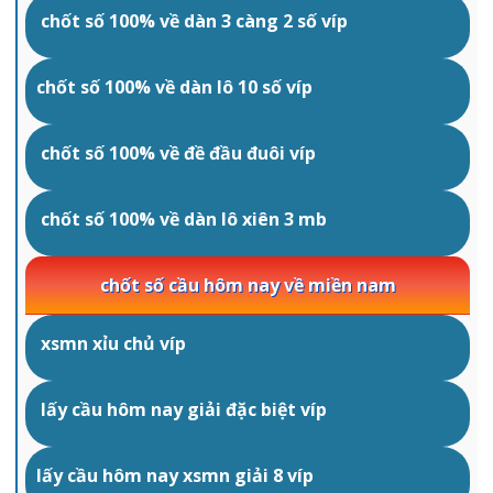
chốt số 100% về dàn 3 càng 2 số víp
chốt số 100% về dàn lô 10 số víp
chốt số 100% về đề đầu đuôi víp
chốt số 100% về dàn lô xiên 3 mb
chốt số cầu hôm nay về miền nam
xsmn xỉu chủ víp
lấy cầu hôm nay giải đặc biệt víp
lấy cầu hôm nay xsmn giải 8 víp