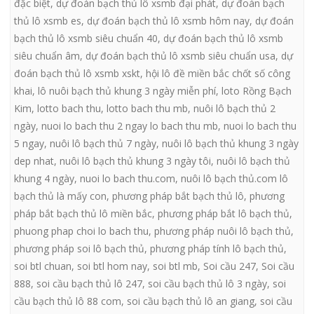
đặc biệt
,
dự đoán bạch thủ lô xsmb đại phát
,
dự đoán bạch
thủ lô xsmb es
,
dự đoán bạch thủ lô xsmb hôm nay
,
dự đoán
bạch thủ lô xsmb siêu chuẩn 40
,
dự đoán bạch thủ lô xsmb
siêu chuẩn âm
,
dự đoán bạch thủ lô xsmb siêu chuẩn usa
,
dự
đoán bạch thủ lô xsmb xskt
,
hội lô đề miền bắc chốt số công
khai
,
lô nuôi bạch thủ khung 3 ngày miễn phí
,
loto Rồng Bạch
Kim
,
lotto bach thu
,
lotto bach thu mb
,
nuôi lô bạch thủ 2
ngày
,
nuoi lo bach thu 2 ngay lo bach thu mb
,
nuoi lo bach thu
5 ngay
,
nuôi lô bạch thủ 7 ngày
,
nuôi lô bạch thủ khung 3 ngày
dep nhat
,
nuôi lô bạch thủ khung 3 ngày tôi
,
nuôi lô bạch thủ
khung 4 ngày
,
nuoi lo bach thu.com
,
nuôi lô bạch thủ.com lô
bạch thủ là mấy con
,
phương pháp bắt bạch thủ lô
,
phương
pháp bắt bạch thủ lô miền bắc
,
phương pháp bắt lô bạch thủ
,
phuong phap choi lo bach thu
,
phương pháp nuôi lô bạch thủ
,
phương pháp soi lô bạch thủ
,
phương pháp tính lô bạch thủ
,
soi btl chuan
,
soi btl hom nay
,
soi btl mb
,
Soi cầu 247
,
Soi cầu
888
,
soi cầu bạch thủ lô 247
,
soi cầu bạch thủ lô 3 ngày
,
soi
cầu bạch thủ lô 88 com
,
soi cầu bạch thủ lô an giang
,
soi cầu