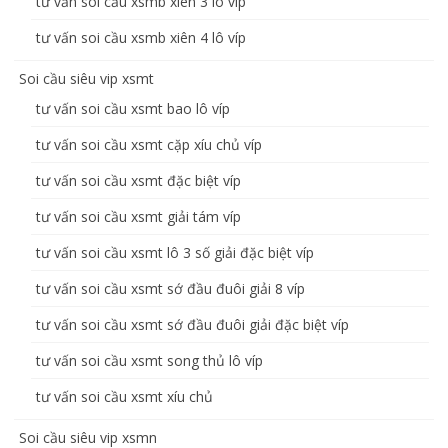
tư vấn soi cầu xsmb xiên 3 lô víp
tư vấn soi cầu xsmb xiên 4 lô víp
Soi cầu siêu vip xsmt
tư vấn soi cầu xsmt bao lô víp
tư vấn soi cầu xsmt cặp xíu chủ víp
tư vấn soi cầu xsmt đặc biệt víp
tư vấn soi cầu xsmt giải tám víp
tư vấn soi cầu xsmt lô 3 số giải đặc biệt víp
tư vấn soi cầu xsmt sớ đầu đuôi giải 8 víp
tư vấn soi cầu xsmt sớ đầu đuôi giải đặc biệt víp
tư vấn soi cầu xsmt song thủ lô víp
tư vấn soi cầu xsmt xíu chủ
Soi cầu siêu vip xsmn