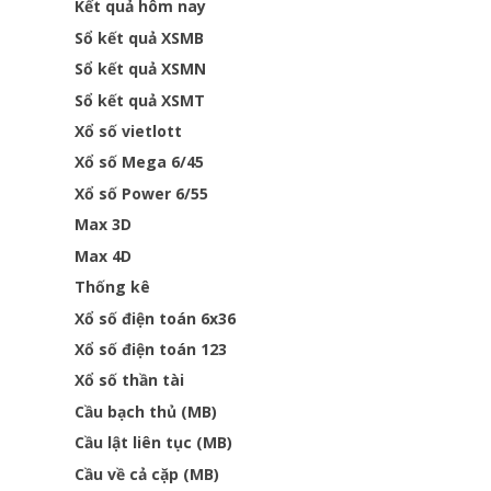
Kết quả hôm nay
Sổ kết quả XSMB
Sổ kết quả XSMN
Sổ kết quả XSMT
Xổ số vietlott
Xổ số Mega 6/45
Xổ số Power 6/55
Max 3D
Max 4D
Thống kê
Xổ số điện toán 6x36
Xổ số điện toán 123
Xổ số thần tài
Cầu bạch thủ (MB)
Cầu lật liên tục (MB)
Cầu về cả cặp (MB)