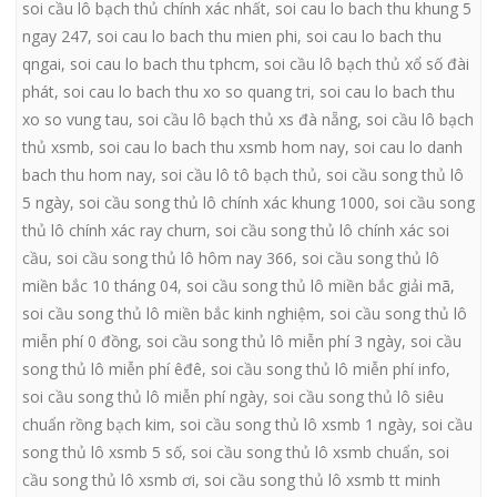
soi cầu lô bạch thủ chính xác nhất
,
soi cau lo bach thu khung 5
ngay 247
,
soi cau lo bach thu mien phi
,
soi cau lo bach thu
qngai
,
soi cau lo bach thu tphcm
,
soi cầu lô bạch thủ xổ số đài
phát
,
soi cau lo bach thu xo so quang tri
,
soi cau lo bach thu
xo so vung tau
,
soi cầu lô bạch thủ xs đà nẵng
,
soi cầu lô bạch
thủ xsmb
,
soi cau lo bach thu xsmb hom nay
,
soi cau lo danh
bach thu hom nay
,
soi cầu lô tô bạch thủ
,
soi cầu song thủ lô
5 ngày
,
soi cầu song thủ lô chính xác khung 1000
,
soi cầu song
thủ lô chính xác ray churn
,
soi cầu song thủ lô chính xác soi
cầu
,
soi cầu song thủ lô hôm nay 366
,
soi cầu song thủ lô
miền bắc 10 tháng 04
,
soi cầu song thủ lô miền bắc giải mã
,
soi cầu song thủ lô miền bắc kinh nghiệm
,
soi cầu song thủ lô
miễn phí 0 đồng
,
soi cầu song thủ lô miễn phí 3 ngày
,
soi cầu
song thủ lô miễn phí êđê
,
soi cầu song thủ lô miễn phí info
,
soi cầu song thủ lô miễn phí ngày
,
soi cầu song thủ lô siêu
chuẩn rồng bạch kim
,
soi cầu song thủ lô xsmb 1 ngày
,
soi cầu
song thủ lô xsmb 5 số
,
soi cầu song thủ lô xsmb chuẩn
,
soi
cầu song thủ lô xsmb ơi
,
soi cầu song thủ lô xsmb tt minh