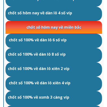
chốt số hôm nay về dàn lô 4 số víp
chốt số hôm nay về miền bắc
chốt số 100% về dàn lô 6 số víp
chốt số 100% về dàn lô 8 số víp
chốt số 100% về dàn lô xiên 2 víp
chốt số 100% về dàn lô xiên 4 víp
chốt số 100% về xsmb 3 càng víp