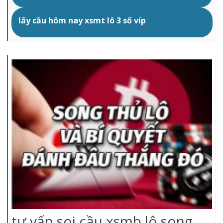
lấy cầu hôm nay xsmt lô 3 số víp
tư vấn soi cầu xsmb lô song