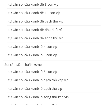
tư vấn soi cầu xsmb đề 8 con víp
tư vấn soi cầu xsmb đề 10 con víp
tư vấn soi cầu xsmb đề bạch thủ víp
tư vấn soi cầu xsmb đề đầu đuôi víp
tư vấn soi cầu xsmb đề song thủ víp
tư vấn soi cầu xsmb lô 4 con víp
tư vấn soi cầu xsmb lô 6 con víp
Soi cầu siêu chuẩn xsmb
tư vấn soi cầu xsmb lô 8 con víp
tư vấn soi cầu xsmb lô bạch thủ kép víp
tư vấn soi cầu xsmb lô bạch thủ víp
tư vấn soi cầu xsmb lô song thủ kép víp