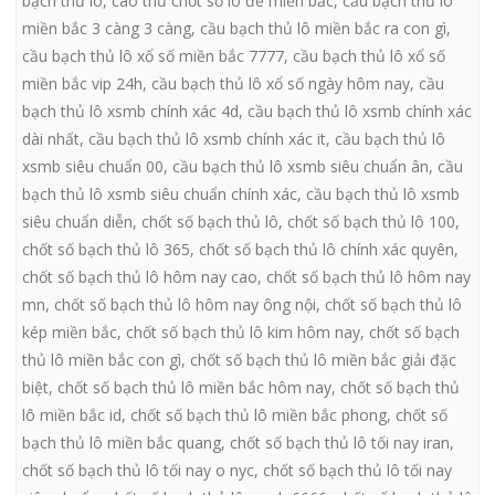
bạch thủ lô
,
cao thủ chốt số lô đề miền bắc
,
cầu bạch thủ lô
miền bắc 3 càng 3 càng
,
cầu bạch thủ lô miền bắc ra con gì
,
cầu bạch thủ lô xổ số miền bắc 7777
,
cầu bạch thủ lô xổ số
miền bắc vip 24h
,
cầu bạch thủ lô xổ số ngày hôm nay
,
cầu
bạch thủ lô xsmb chính xác 4d
,
cầu bạch thủ lô xsmb chính xác
dài nhất
,
cầu bạch thủ lô xsmb chính xác it
,
cầu bạch thủ lô
xsmb siêu chuẩn 00
,
cầu bạch thủ lô xsmb siêu chuẩn ân
,
cầu
bạch thủ lô xsmb siêu chuẩn chính xác
,
cầu bạch thủ lô xsmb
siêu chuẩn diễn
,
chốt số bạch thủ lô
,
chốt số bạch thủ lô 100
,
chốt số bạch thủ lô 365
,
chốt số bạch thủ lô chính xác quyên
,
chốt số bạch thủ lô hôm nay cao
,
chốt số bạch thủ lô hôm nay
mn
,
chốt số bạch thủ lô hôm nay ông nội
,
chốt số bạch thủ lô
kép miền bắc
,
chốt số bạch thủ lô kim hôm nay
,
chốt số bạch
thủ lô miền bắc con gì
,
chốt số bạch thủ lô miền bắc giải đặc
biệt
,
chốt số bạch thủ lô miền bắc hôm nay
,
chốt số bạch thủ
lô miền bắc id
,
chốt số bạch thủ lô miền bắc phong
,
chốt số
bạch thủ lô miền bắc quang
,
chốt số bạch thủ lô tối nay iran
,
chốt số bạch thủ lô tối nay o nyc
,
chốt số bạch thủ lô tối nay