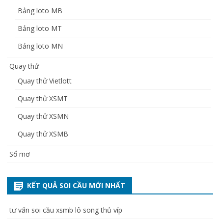
Bảng loto MB
Bảng loto MT
Bảng loto MN
Quay thử
Quay thử Vietlott
Quay thử XSMT
Quay thử XSMN
Quay thử XSMB
Sổ mơ
KẾT QUẢ SOI CẦU MỚI NHẤT
tư vấn soi cầu xsmb lô song thủ víp