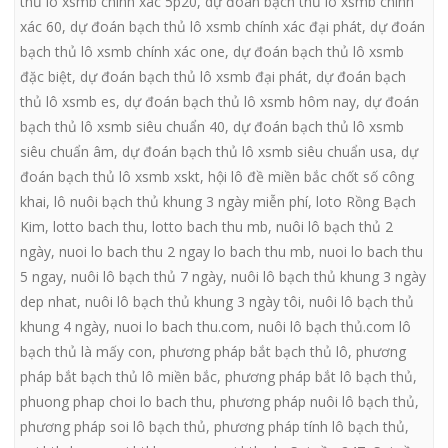
thủ lô xsmb chính xác 5p20
,
dự đoán bạch thủ lô xsmb chính
xác 60
,
dự đoán bạch thủ lô xsmb chính xác đại phát
,
dự đoán
bạch thủ lô xsmb chính xác one
,
dự đoán bạch thủ lô xsmb
đặc biệt
,
dự đoán bạch thủ lô xsmb đại phát
,
dự đoán bạch
thủ lô xsmb es
,
dự đoán bạch thủ lô xsmb hôm nay
,
dự đoán
bạch thủ lô xsmb siêu chuẩn 40
,
dự đoán bạch thủ lô xsmb
siêu chuẩn âm
,
dự đoán bạch thủ lô xsmb siêu chuẩn usa
,
dự
đoán bạch thủ lô xsmb xskt
,
hội lô đề miền bắc chốt số công
khai
,
lô nuôi bạch thủ khung 3 ngày miễn phí
,
loto Rồng Bạch
Kim
,
lotto bach thu
,
lotto bach thu mb
,
nuôi lô bạch thủ 2
ngày
,
nuoi lo bach thu 2 ngay lo bach thu mb
,
nuoi lo bach thu
5 ngay
,
nuôi lô bạch thủ 7 ngày
,
nuôi lô bạch thủ khung 3 ngày
dep nhat
,
nuôi lô bạch thủ khung 3 ngày tôi
,
nuôi lô bạch thủ
khung 4 ngày
,
nuoi lo bach thu.com
,
nuôi lô bạch thủ.com lô
bạch thủ là mấy con
,
phương pháp bắt bạch thủ lô
,
phương
pháp bắt bạch thủ lô miền bắc
,
phương pháp bắt lô bạch thủ
,
phuong phap choi lo bach thu
,
phương pháp nuôi lô bạch thủ
,
phương pháp soi lô bạch thủ
,
phương pháp tính lô bạch thủ
,