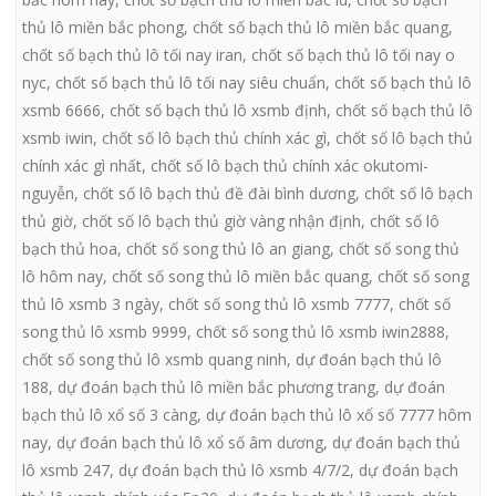
thủ lô miền bắc phong
,
chốt số bạch thủ lô miền bắc quang
,
chốt số bạch thủ lô tối nay iran
,
chốt số bạch thủ lô tối nay o
nyc
,
chốt số bạch thủ lô tối nay siêu chuẩn
,
chốt số bạch thủ lô
xsmb 6666
,
chốt số bạch thủ lô xsmb định
,
chốt số bạch thủ lô
xsmb iwin
,
chốt số lô bạch thủ chính xác gì
,
chốt số lô bạch thủ
chính xác gì nhất
,
chốt số lô bạch thủ chính xác okutomi-
nguyễn
,
chốt số lô bạch thủ đề đài bình dương
,
chốt số lô bạch
thủ giờ
,
chốt số lô bạch thủ giờ vàng nhận định
,
chốt số lô
bạch thủ hoa
,
chốt số song thủ lô an giang
,
chốt số song thủ
lô hôm nay
,
chốt số song thủ lô miền bắc quang
,
chốt số song
thủ lô xsmb 3 ngày
,
chốt số song thủ lô xsmb 7777
,
chốt số
song thủ lô xsmb 9999
,
chốt số song thủ lô xsmb iwin2888
,
chốt số song thủ lô xsmb quang ninh
,
dự đoán bạch thủ lô
188
,
dự đoán bạch thủ lô miền bắc phương trang
,
dự đoán
bạch thủ lô xổ số 3 càng
,
dự đoán bạch thủ lô xổ số 7777 hôm
nay
,
dự đoán bạch thủ lô xổ số âm dương
,
dự đoán bạch thủ
lô xsmb 247
,
dự đoán bạch thủ lô xsmb 4/7/2
,
dự đoán bạch