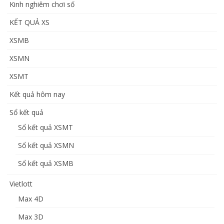
Kinh nghiêm chơi số
KẾT QUẢ XS
XSMB
XSMN
XSMT
Kết quả hôm nay
Sổ kết quả
Sổ kết quả XSMT
Sổ kết quả XSMN
Sổ kết quả XSMB
Vietlott
Max 4D
Max 3D