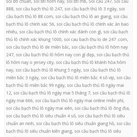
soi btl chuan
,
soi btl hom nay
,
soi btl mb
,
Soi cầu 247
,
Soi cầu
888
,
soi cầu bạch thủ lô 247
,
soi cầu bạch thủ lô 3 ngày
,
soi
cầu bạch thủ lô 88 com
,
soi cầu bạch thủ lô an giang
,
soi cầu
bạch thủ lô chính xác 56
,
soi cầu bạch thủ lô chính xác ăn bao
nhiêu
,
soi cầu bạch thủ lô chính xác đánh con gì
,
soi cầu bạch
thủ lô chính xác khung 1000
,
soi cau bach thu lo de 247 .com
,
soi cầu bạch thủ lô de miền bắc
,
soi cầu bạch thủ lô hôm nay
247
,
soi cầu bạch thủ lô hôm nay con gì đẹp
,
soi cầu bạch thủ
lô hôm nay o jersey city
,
soi cầu bạch thủ lô khánh hòa hôm
nay
,
soi cầu bạch thủ lô khung 5 ngày
,
soi cầu bạch thủ lô
miền bắc 3 ngày
,
soi cầu bạch thủ lô miền bắc 4 số vip
,
soi cầu
bạch thủ lô miền bắc 99 ngày
,
soi cầu bạch thủ lô ngày mai
12
,
soi cầu bạch thủ lô ngày mai 5 tháng 7
,
soi cầu bạch thủ lô
ngày mai 666
,
soi cầu bạch thủ lô ngày mai online miễn phí
,
soi cầu bạch thủ lô ngày mai xiên
,
soi cầu bạch thủ lô ông địa
,
soi cầu bạch thủ lô siêu chuẩn 4 số
,
soi cầu bạch thủ lô siêu
chuẩn an ninh
,
soi cầu bạch thủ lô siêu chuẩn giang hồ
,
soi cầu
bạch thủ lô siêu chuẩn kiên giang
,
soi cầu bạch thủ lô siêu