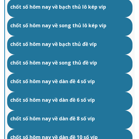
chốt số hôm nay về bạch thủ lô kép víp
chốt số hôm nay về song thủ lô kép víp
chốt số hôm nay về bạch thủ đề víp
chốt số hôm nay về song thủ đề víp
chốt số hôm nay về dàn đề 4 số víp
chốt số hôm nay về dàn đề 6 số víp
chốt số hôm nay về dàn đề 8 số víp
chốt số hôm nay về dàn đề 10 số víp