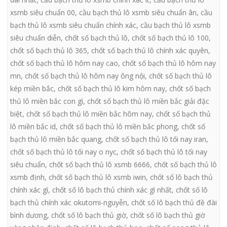
xsmb siêu chuẩn 00
,
cầu bạch thủ lô xsmb siêu chuẩn ân
,
cầu
bạch thủ lô xsmb siêu chuẩn chính xác
,
cầu bạch thủ lô xsmb
siêu chuẩn diễn
,
chốt số bạch thủ lô
,
chốt số bạch thủ lô 100
,
chốt số bạch thủ lô 365
,
chốt số bạch thủ lô chính xác quyên
,
chốt số bạch thủ lô hôm nay cao
,
chốt số bạch thủ lô hôm nay
mn
,
chốt số bạch thủ lô hôm nay ông nội
,
chốt số bạch thủ lô
kép miền bắc
,
chốt số bạch thủ lô kim hôm nay
,
chốt số bạch
thủ lô miền bắc con gì
,
chốt số bạch thủ lô miền bắc giải đặc
biệt
,
chốt số bạch thủ lô miền bắc hôm nay
,
chốt số bạch thủ
lô miền bắc id
,
chốt số bạch thủ lô miền bắc phong
,
chốt số
bạch thủ lô miền bắc quang
,
chốt số bạch thủ lô tối nay iran
,
chốt số bạch thủ lô tối nay o nyc
,
chốt số bạch thủ lô tối nay
siêu chuẩn
,
chốt số bạch thủ lô xsmb 6666
,
chốt số bạch thủ lô
xsmb định
,
chốt số bạch thủ lô xsmb iwin
,
chốt số lô bạch thủ
chính xác gì
,
chốt số lô bạch thủ chính xác gì nhất
,
chốt số lô
bạch thủ chính xác okutomi-nguyễn
,
chốt số lô bạch thủ đề đài
bình dương
,
chốt số lô bạch thủ giờ
,
chốt số lô bạch thủ giờ