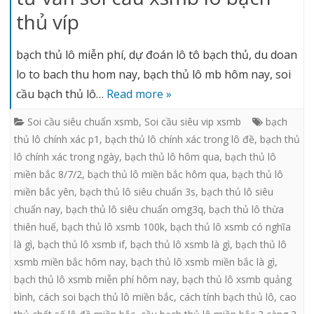
thủ víp
bạch thủ lô miễn phí, dự đoán lô tô bạch thủ, du doan
lo to bach thu hom nay, bạch thủ lô mb hôm nay, soi
cầu bạch thủ lô…
Read more »
Soi cầu siêu chuẩn xsmb
,
Soi cầu siêu vip xsmb
bạch
thủ lô chính xác p1
,
bạch thủ lô chính xác trong lô đề
,
bạch thủ
lô chính xác trong ngày
,
bạch thủ lô hôm qua
,
bạch thủ lô
miền bắc 8/7/2
,
bạch thủ lô miền bắc hôm qua
,
bạch thủ lô
miền bắc yên
,
bạch thủ lô siêu chuẩn 3s
,
bạch thủ lô siêu
chuẩn nay
,
bạch thủ lô siêu chuẩn omg3q
,
bạch thủ lô thừa
thiên huế
,
bạch thủ lô xsmb 100k
,
bạch thủ lô xsmb có nghĩa
là gì
,
bạch thủ lô xsmb if
,
bạch thủ lô xsmb là gì
,
bạch thủ lô
xsmb miền bắc hôm nay
,
bạch thủ lô xsmb miền bắc là gì
,
bạch thủ lô xsmb miễn phí hôm nay
,
bạch thủ lô xsmb quảng
bình
,
cách soi bạch thủ lô miền bắc
,
cách tính bạch thủ lô
,
cao