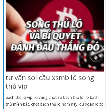
tư vấn soi cầu xsmb lô song
thủ víp
bạch thủ lô vip, io vang chot so bach thu lo, lô bạch
thủ miền bắc, chốt bạch thủ lô hôm nay, du doan lo to