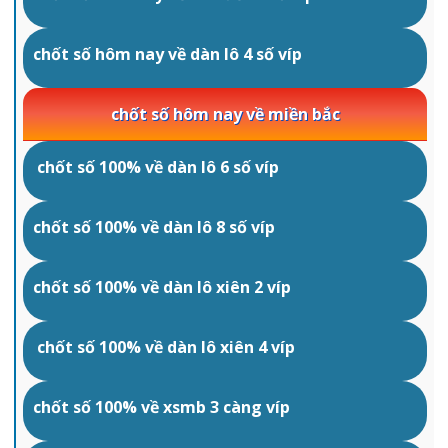
chốt số hôm nay về dàn lô 4 số víp
chốt số hôm nay về miền bắc
chốt số 100% về dàn lô 6 số víp
chốt số 100% về dàn lô 8 số víp
chốt số 100% về dàn lô xiên 2 víp
chốt số 100% về dàn lô xiên 4 víp
chốt số 100% về xsmb 3 càng víp