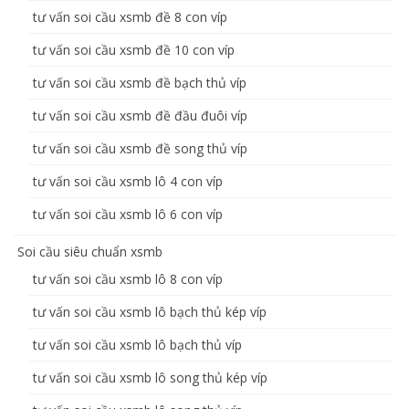
tư vấn soi cầu xsmb đề 8 con víp
tư vấn soi cầu xsmb đề 10 con víp
tư vấn soi cầu xsmb đề bạch thủ víp
tư vấn soi cầu xsmb đề đầu đuôi víp
tư vấn soi cầu xsmb đề song thủ víp
tư vấn soi cầu xsmb lô 4 con víp
tư vấn soi cầu xsmb lô 6 con víp
Soi cầu siêu chuẩn xsmb
tư vấn soi cầu xsmb lô 8 con víp
tư vấn soi cầu xsmb lô bạch thủ kép víp
tư vấn soi cầu xsmb lô bạch thủ víp
tư vấn soi cầu xsmb lô song thủ kép víp