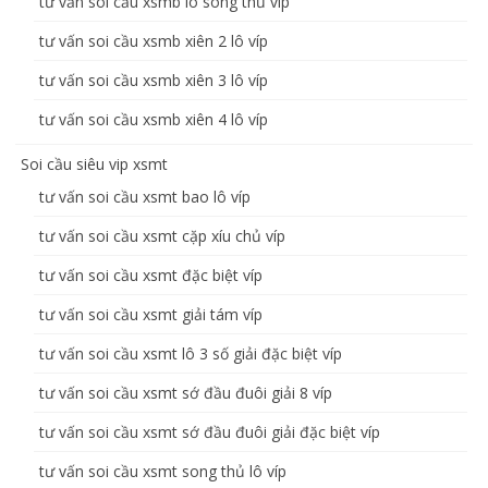
tư vấn soi cầu xsmb lô song thủ víp
tư vấn soi cầu xsmb xiên 2 lô víp
tư vấn soi cầu xsmb xiên 3 lô víp
tư vấn soi cầu xsmb xiên 4 lô víp
Soi cầu siêu vip xsmt
tư vấn soi cầu xsmt bao lô víp
tư vấn soi cầu xsmt cặp xíu chủ víp
tư vấn soi cầu xsmt đặc biệt víp
tư vấn soi cầu xsmt giải tám víp
tư vấn soi cầu xsmt lô 3 số giải đặc biệt víp
tư vấn soi cầu xsmt sớ đầu đuôi giải 8 víp
tư vấn soi cầu xsmt sớ đầu đuôi giải đặc biệt víp
tư vấn soi cầu xsmt song thủ lô víp