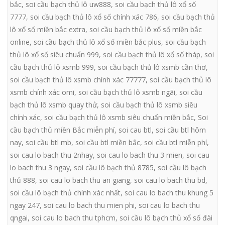
bắc
,
soi cầu bạch thủ lô uw888
,
soi cầu bạch thủ lô xổ số
7777
,
soi cầu bạch thủ lô xổ số chính xác 786
,
soi cầu bạch thủ
lô xổ số miền bắc extra
,
soi cầu bạch thủ lô xổ số miền bắc
online
,
soi cầu bạch thủ lô xổ số miền bắc plus
,
soi cầu bạch
thủ lô xổ số siêu chuẩn 999
,
soi cầu bạch thủ lô xổ số tháp
,
soi
cầu bạch thủ lô xsmb 999
,
soi cầu bạch thủ lô xsmb cần thơ
,
soi cầu bạch thủ lô xsmb chính xác 77777
,
soi cầu bạch thủ lô
xsmb chính xác omi
,
soi cầu bạch thủ lô xsmb ngãi
,
soi cầu
bạch thủ lô xsmb quay thử
,
soi cầu bạch thủ lô xsmb siêu
chính xác
,
soi cầu bạch thủ lô xsmb siêu chuẩn miền bắc
,
Soi
cầu bạch thủ miền Bắc miễn phí
,
soi cau btl
,
soi cầu btl hôm
nay
,
soi cầu btl mb
,
soi cầu btl miền bắc
,
soi cầu btl miễn phí
,
soi cau lo bach thu 2nhay
,
soi cau lo bach thu 3 mien
,
soi cau
lo bach thu 3 ngay
,
soi cầu lô bạch thủ 8785
,
soi cầu lô bạch
thủ 888
,
soi cau lo bach thu an giang
,
soi cau lo bach thu bd
,
soi cầu lô bạch thủ chính xác nhất
,
soi cau lo bach thu khung 5
ngay 247
,
soi cau lo bach thu mien phi
,
soi cau lo bach thu
qngai
,
soi cau lo bach thu tphcm
,
soi cầu lô bạch thủ xổ số đài