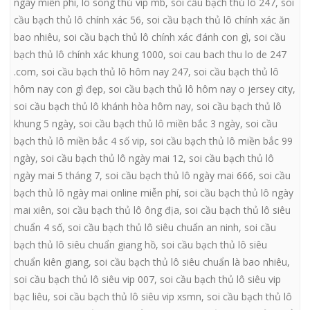
ngày miễn phí
,
lô song thủ víp mb
,
soi cầu bạch thủ lô 247
,
soi
cầu bạch thủ lô chính xác 56
,
soi cầu bạch thủ lô chính xác ăn
bao nhiêu
,
soi cầu bạch thủ lô chính xác đánh con gì
,
soi cầu
bạch thủ lô chính xác khung 1000
,
soi cau bach thu lo de 247
.com
,
soi cầu bạch thủ lô hôm nay 247
,
soi cầu bạch thủ lô
hôm nay con gì đẹp
,
soi cầu bạch thủ lô hôm nay o jersey city
,
soi cầu bạch thủ lô khánh hòa hôm nay
,
soi cầu bạch thủ lô
khung 5 ngày
,
soi cầu bạch thủ lô miền bắc 3 ngày
,
soi cầu
bạch thủ lô miền bắc 4 số vip
,
soi cầu bạch thủ lô miền bắc 99
ngày
,
soi cầu bạch thủ lô ngày mai 12
,
soi cầu bạch thủ lô
ngày mai 5 tháng 7
,
soi cầu bạch thủ lô ngày mai 666
,
soi cầu
bạch thủ lô ngày mai online miễn phí
,
soi cầu bạch thủ lô ngày
mai xiên
,
soi cầu bạch thủ lô ông địa
,
soi cầu bạch thủ lô siêu
chuẩn 4 số
,
soi cầu bạch thủ lô siêu chuẩn an ninh
,
soi cầu
bạch thủ lô siêu chuẩn giang hồ
,
soi cầu bạch thủ lô siêu
chuẩn kiên giang
,
soi cầu bạch thủ lô siêu chuẩn là bao nhiêu
,
soi cầu bạch thủ lô siêu vip 007
,
soi cầu bạch thủ lô siêu vip
bạc liêu
,
soi cầu bạch thủ lô siêu vip xsmn
,
soi cầu bạch thủ lô