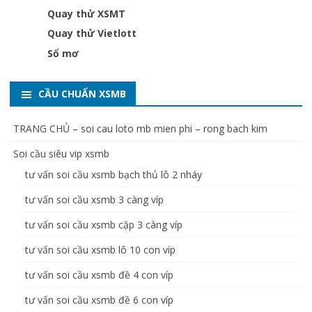
Quay thử XSMT
Quay thử Vietlott
Sổ mơ
CẦU CHUẨN XSMB
TRANG CHỦ – soi cau loto mb mien phi – rong bach kim
Soi cầu siêu vip xsmb
tư vấn soi cầu xsmb bạch thủ lô 2 nháy
tư vấn soi cầu xsmb 3 càng víp
tư vấn soi cầu xsmb cặp 3 càng víp
tư vấn soi cầu xsmb lô 10 con víp
tư vấn soi cầu xsmb đề 4 con víp
tư vấn soi cầu xsmb đề 6 con víp