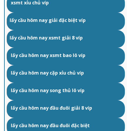
xsmt xỉu chủ víp
lấy cầu hôm nay giải đặc biệt víp
lấy cầu hôm nay xsmt giải 8 víp
lấy cầu hôm nay xsmt bao lô víp
lấy cầu hôm nay cặp xỉu chủ víp
lấy cầu hôm nay song thủ lô víp
lấy cầu hôm nay đầu đuôi giải 8 víp
lấy cầu hôm nay đầu đuôi đặc biệt