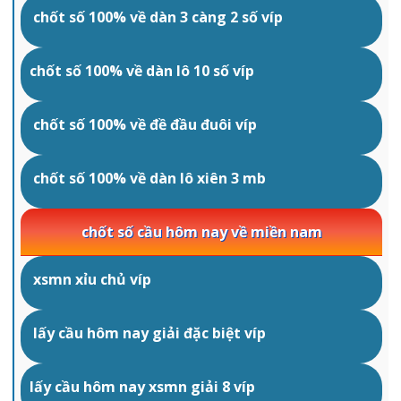
chốt số 100% về dàn 3 càng 2 số víp
chốt số 100% về dàn lô 10 số víp
chốt số 100% về đề đầu đuôi víp
chốt số 100% về dàn lô xiên 3 mb
chốt số cầu hôm nay về miền nam
xsmn xỉu chủ víp
lấy cầu hôm nay giải đặc biệt víp
lấy cầu hôm nay xsmn giải 8 víp