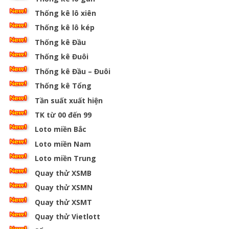
Thống kê lô xiên
Thống kê lô kép
Thống kê Đầu
Thống kê Đuôi
Thống kê Đầu – Đuôi
Thống kê Tổng
Tần suất xuất hiện
TK từ 00 đến 99
Loto miền Bắc
Loto miền Nam
Loto miền Trung
Quay thử XSMB
Quay thử XSMN
Quay thử XSMT
Quay thử Vietlott