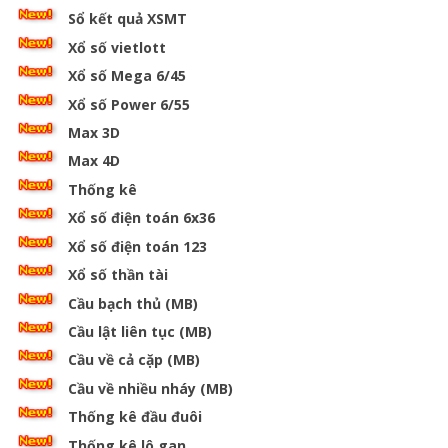
Sổ kết quả XSMT
Xổ số vietlott
Xổ số Mega 6/45
Xổ số Power 6/55
Max 3D
Max 4D
Thống kê
Xổ số điện toán 6x36
Xổ số điện toán 123
Xổ số thần tài
Cầu bạch thủ (MB)
Cầu lật liên tục (MB)
Cầu về cả cặp (MB)
Cầu về nhiều nháy (MB)
Thống kê đầu đuôi
Thống kê lô gan