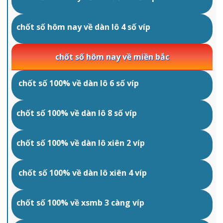
chốt số hôm nay về dàn lô 4 số víp
chốt số hôm nay về miền bắc
chốt số 100% về dàn lô 6 số víp
chốt số 100% về dàn lô 8 số víp
chốt số 100% về dàn lô xiên 2 víp
chốt số 100% về dàn lô xiên 4 víp
chốt số 100% về xsmb 3 càng víp