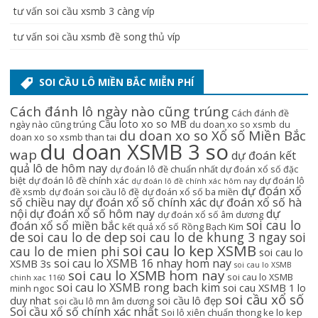
tư vấn soi cầu xsmb 3 càng víp
tư vấn soi cầu xsmb đề song thủ víp
SOI CẦU LÔ MIỀN BẮC MIỄN PHÍ
Cách đánh lô ngày nào cũng trúng
Cách đánh đề
Cầu loto xo so MB
ngày nào cũng trúng
du doan xo so xsmb
du
du doan xo so Xổ số Miền Bắc
doan xo so xsmb than tai
du doan XSMB 3 so
wap
dự đoán kết
quả lô de hôm nay
dự đoán lô đề chuẩn nhất dự đoán xổ số đặc
biệt
dự đoán lô đề chính xác
dự đoán lô
dự đoán lô đề chính xác hôm nay
dự đoán xổ
đề xsmb
dự đoán soi cầu lô đề
dự đoán xổ số ba miền
số chiều nay
dự đoán xổ số chính xác
dự đoán xổ số hà
nội
dự đoán xổ số hôm nay
dự
dự đoán xổ số âm dương
soi cau lo
đoán xổ sổ miền bắc
kết quả xổ số
Rồng Bạch Kim
de
soi cau lo de dep
soi cau lo de khung 3 ngay
soi
soi cau lo kep XSMB
cau lo de mien phi
soi cau lo
soi cau lo XSMB 16 nhay hom nay
XSMB 3s
soi cau lo XSMB
soi cau lo XSMB hom nay
soi cau lo XSMB
chinh xac 1160
soi cau lo XSMB rong bach kim
soi cau XSMB 1 lo
minh ngoc
soi cầu xổ số
duy nhat
soi cầu lô đẹp
soi cầu lô mn âm dương
Soi cầu xổ số chính xác nhất
Soi lô xiên chuẩn
thong ke lo kep