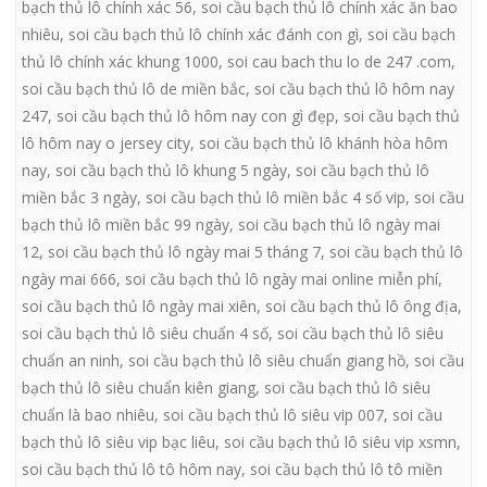
bạch thủ lô chính xác 56
,
soi cầu bạch thủ lô chính xác ăn bao
nhiêu
,
soi cầu bạch thủ lô chính xác đánh con gì
,
soi cầu bạch
thủ lô chính xác khung 1000
,
soi cau bach thu lo de 247 .com
,
soi cầu bạch thủ lô de miền bắc
,
soi cầu bạch thủ lô hôm nay
247
,
soi cầu bạch thủ lô hôm nay con gì đẹp
,
soi cầu bạch thủ
lô hôm nay o jersey city
,
soi cầu bạch thủ lô khánh hòa hôm
nay
,
soi cầu bạch thủ lô khung 5 ngày
,
soi cầu bạch thủ lô
miền bắc 3 ngày
,
soi cầu bạch thủ lô miền bắc 4 số vip
,
soi cầu
bạch thủ lô miền bắc 99 ngày
,
soi cầu bạch thủ lô ngày mai
12
,
soi cầu bạch thủ lô ngày mai 5 tháng 7
,
soi cầu bạch thủ lô
ngày mai 666
,
soi cầu bạch thủ lô ngày mai online miễn phí
,
soi cầu bạch thủ lô ngày mai xiên
,
soi cầu bạch thủ lô ông địa
,
soi cầu bạch thủ lô siêu chuẩn 4 số
,
soi cầu bạch thủ lô siêu
chuẩn an ninh
,
soi cầu bạch thủ lô siêu chuẩn giang hồ
,
soi cầu
bạch thủ lô siêu chuẩn kiên giang
,
soi cầu bạch thủ lô siêu
chuẩn là bao nhiêu
,
soi cầu bạch thủ lô siêu vip 007
,
soi cầu
bạch thủ lô siêu vip bạc liêu
,
soi cầu bạch thủ lô siêu vip xsmn
,
soi cầu bạch thủ lô tô hôm nay
,
soi cầu bạch thủ lô tô miền