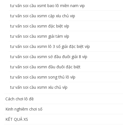
tư vấn soi cầu xsmt bao lô miền nam vip
tư vấn soi cầu xsmn cặp xíu chủ vip
tư vấn soi cầu xsmn đặc biệt víp
tư vấn soi cầu xsmn giải tám víp
tư vấn soi cầu xsmn lô 3 số giải đặc biệt víp
tư vấn soi cầu xsmn sớ đầu đuôi giải 8 víp
tư vấn soi cầu xsmn đầu đuôi đặc biệt
tư vấn soi cầu xsmn song thủ lô víp
tư vấn soi cầu xsmn xíu chủ víp
Cách chơi lô đề
Kinh nghiêm chơi số
KẾT QUẢ XS