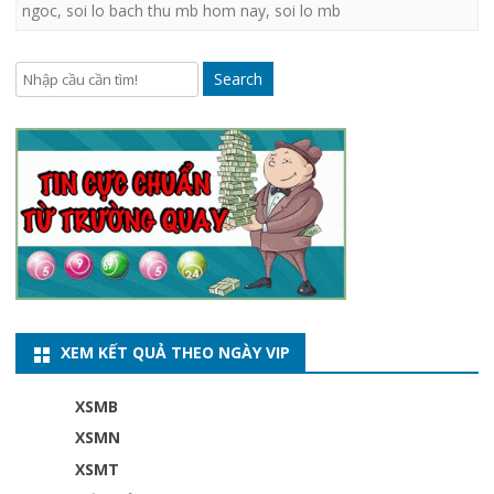
ngoc
,
soi lo bach thu mb hom nay
,
soi lo mb
Search
XEM KẾT QUẢ THEO NGÀY VIP
XSMB
XSMN
XSMT