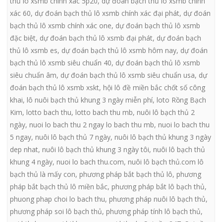
thủ lô xsmb chính xác 5p20
,
dự đoán bạch thủ lô xsmb chính
xác 60
,
dự đoán bạch thủ lô xsmb chính xác đại phát
,
dự đoán
bạch thủ lô xsmb chính xác one
,
dự đoán bạch thủ lô xsmb
đặc biệt
,
dự đoán bạch thủ lô xsmb đại phát
,
dự đoán bạch
thủ lô xsmb es
,
dự đoán bạch thủ lô xsmb hôm nay
,
dự đoán
bạch thủ lô xsmb siêu chuẩn 40
,
dự đoán bạch thủ lô xsmb
siêu chuẩn âm
,
dự đoán bạch thủ lô xsmb siêu chuẩn usa
,
dự
đoán bạch thủ lô xsmb xskt
,
hội lô đề miền bắc chốt số công
khai
,
lô nuôi bạch thủ khung 3 ngày miễn phí
,
loto Rồng Bạch
Kim
,
lotto bach thu
,
lotto bach thu mb
,
nuôi lô bạch thủ 2
ngày
,
nuoi lo bach thu 2 ngay lo bach thu mb
,
nuoi lo bach thu
5 ngay
,
nuôi lô bạch thủ 7 ngày
,
nuôi lô bạch thủ khung 3 ngày
dep nhat
,
nuôi lô bạch thủ khung 3 ngày tôi
,
nuôi lô bạch thủ
khung 4 ngày
,
nuoi lo bach thu.com
,
nuôi lô bạch thủ.com lô
bạch thủ là mấy con
,
phương pháp bắt bạch thủ lô
,
phương
pháp bắt bạch thủ lô miền bắc
,
phương pháp bắt lô bạch thủ
,
phuong phap choi lo bach thu
,
phương pháp nuôi lô bạch thủ
,
phương pháp soi lô bạch thủ
,
phương pháp tính lô bạch thủ
,