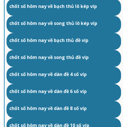
chốt số hôm nay về bạch thủ lô kép víp
chốt số hôm nay về song thủ lô kép víp
chốt số hôm nay về bạch thủ đề víp
chốt số hôm nay về song thủ đề víp
chốt số hôm nay về dàn đề 4 số víp
chốt số hôm nay về dàn đề 6 số víp
chốt số hôm nay về dàn đề 8 số víp
chốt số hôm nay về dàn đề 10 số víp