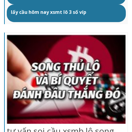
lấy cầu hôm nay xsmt lô 3 số víp
tư vấn soi cầu xsmb lô song