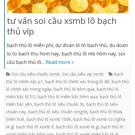
tư vấn soi cầu xsmb lô bạch
thủ víp
bạch thủ lô miễn phí, dự đoán lô tô bạch thủ, du doan
lo to bach thu hom nay, bạch thủ lô mb hôm nay, soi
cầu bạch thủ lô…
Read more »
Soi cầu siêu chuẩn xsmb
,
Soi cầu siêu vip xsmb
bạch
thủ lô chính xác p1
,
bạch thủ lô chính xác trong lô đề
,
bạch thủ
lô chính xác trong ngày
,
bạch thủ lô hôm qua
,
bạch thủ lô
miền bắc 8/7/2
,
bạch thủ lô miền bắc hôm qua
,
bạch thủ lô
miền bắc yên
,
bạch thủ lô siêu chuẩn 3s
,
bạch thủ lô siêu
chuẩn nay
,
bạch thủ lô siêu chuẩn omg3q
,
bạch thủ lô thừa
thiên huế
,
bạch thủ lô xsmb 100k
,
bạch thủ lô xsmb có nghĩa
là gì
,
bạch thủ lô xsmb if
,
bạch thủ lô xsmb là gì
,
bạch thủ lô
xsmb miền bắc hôm nay
,
bạch thủ lô xsmb miền bắc là gì
,