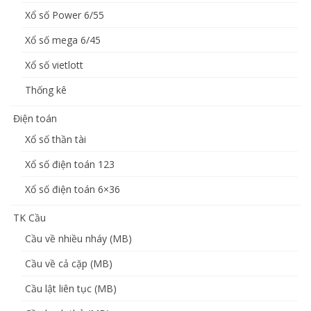
Xổ số Power 6/55
Xổ số mega 6/45
Xổ số vietlott
Thống kê
Điện toán
Xổ số thần tài
Xổ số điện toán 123
Xổ số điện toán 6×36
TK Cầu
Cầu về nhiều nháy (MB)
Cầu về cả cặp (MB)
Cầu lật liên tục (MB)