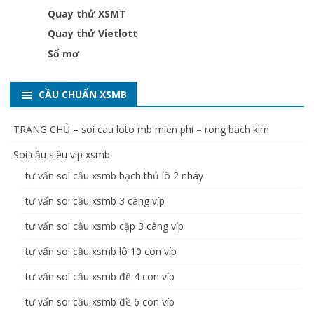
Quay thử XSMT
Quay thử Vietlott
Sổ mơ
CẦU CHUẨN XSMB
TRANG CHỦ – soi cau loto mb mien phi – rong bach kim
Soi cầu siêu vip xsmb
tư vấn soi cầu xsmb bạch thủ lô 2 nháy
tư vấn soi cầu xsmb 3 càng víp
tư vấn soi cầu xsmb cặp 3 càng víp
tư vấn soi cầu xsmb lô 10 con víp
tư vấn soi cầu xsmb đề 4 con víp
tư vấn soi cầu xsmb đề 6 con víp