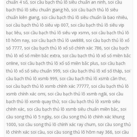
chuẩn 4 số
,
soi cầu bạch thủ lô siêu chuẩn an ninh
,
soi cầu
bạch thủ lô siêu chuẩn giang hồ
,
soi cầu bạch thủ lô siêu
chuẩn kiên giang
,
soi cầu bạch thủ lô siêu chuẩn là bao nhiêu
,
soi cầu bạch thủ lô siêu vip 007
,
soi cầu bạch thủ lô siêu vip
bạc liêu
,
soi cầu bạch thủ lô siêu vip xsmn
,
soi cầu bạch thủ lô
tô hôm nay
,
soi cầu bạch thủ lô uw888
,
soi cầu bạch thủ lô xổ
số 7777
,
soi cầu bạch thủ lô xổ số chính xác 786
,
soi cầu bạch
thủ lô xổ số miền bắc extra
,
soi cầu bạch thủ lô xổ số miền bắc
online
,
soi cầu bạch thủ lô xổ số miền bắc plus
,
soi cầu bạch
thủ lô xổ số siêu chuẩn 999
,
soi cầu bạch thủ lô xổ số tháp
,
soi
cầu bạch thủ lô xsmb 999
,
soi cầu bạch thủ lô xsmb cần thơ
,
soi cầu bạch thủ lô xsmb chính xác 77777
,
soi cầu bạch thủ lô
xsmb chính xác omi
,
soi cầu bạch thủ lô xsmb ngãi
,
soi cầu
bạch thủ lô xsmb quay thử
,
soi cầu bạch thủ lô xsmb siêu
chính xác
,
soi cầu bạch thủ lô xsmb siêu chuẩn miền bắc
,
soi
cầu song thủ lô 5 ngày
,
soi cầu song thủ lô chính xác khung
1000
,
soi cầu song thủ lô chính xác ray churn
,
soi cầu song thủ
lô chính xác soi cầu
,
soi cầu song thủ lô hôm nay 366
,
soi cầu