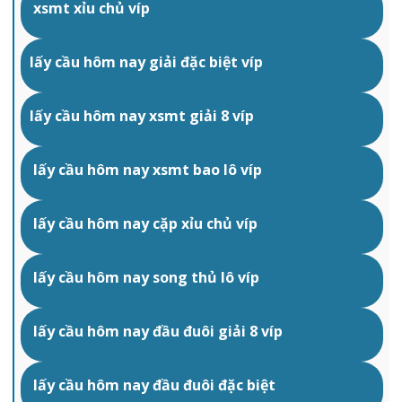
xsmt xỉu chủ víp
lấy cầu hôm nay giải đặc biệt víp
lấy cầu hôm nay xsmt giải 8 víp
lấy cầu hôm nay xsmt bao lô víp
lấy cầu hôm nay cặp xỉu chủ víp
lấy cầu hôm nay song thủ lô víp
lấy cầu hôm nay đầu đuôi giải 8 víp
lấy cầu hôm nay đầu đuôi đặc biệt