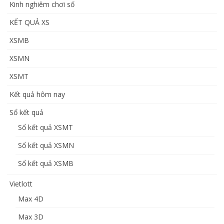
Kinh nghiêm chơi số
KẾT QUẢ XS
XSMB
XSMN
XSMT
Kết quả hôm nay
Sổ kết quả
Sổ kết quả XSMT
Sổ kết quả XSMN
Sổ kết quả XSMB
Vietlott
Max 4D
Max 3D