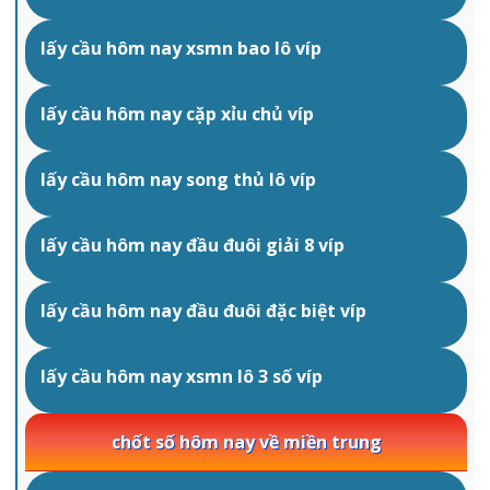
lấy cầu hôm nay xsmn bao lô víp
lấy cầu hôm nay cặp xỉu chủ víp
lấy cầu hôm nay song thủ lô víp
lấy cầu hôm nay đầu đuôi giải 8 víp
lấy cầu hôm nay đầu đuôi đặc biệt víp
lấy cầu hôm nay xsmn lô 3 số víp
chốt số hôm nay về miền trung