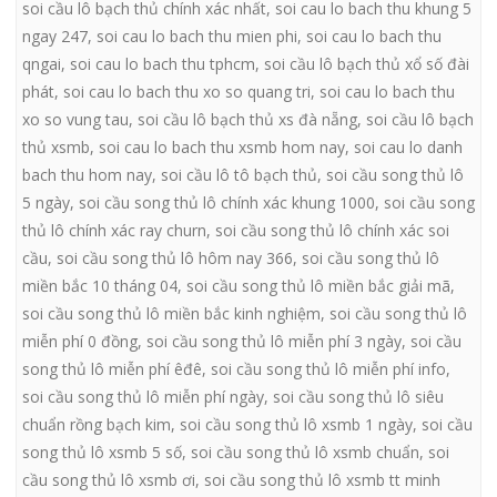
soi cầu lô bạch thủ chính xác nhất
,
soi cau lo bach thu khung 5
ngay 247
,
soi cau lo bach thu mien phi
,
soi cau lo bach thu
qngai
,
soi cau lo bach thu tphcm
,
soi cầu lô bạch thủ xổ số đài
phát
,
soi cau lo bach thu xo so quang tri
,
soi cau lo bach thu
xo so vung tau
,
soi cầu lô bạch thủ xs đà nẵng
,
soi cầu lô bạch
thủ xsmb
,
soi cau lo bach thu xsmb hom nay
,
soi cau lo danh
bach thu hom nay
,
soi cầu lô tô bạch thủ
,
soi cầu song thủ lô
5 ngày
,
soi cầu song thủ lô chính xác khung 1000
,
soi cầu song
thủ lô chính xác ray churn
,
soi cầu song thủ lô chính xác soi
cầu
,
soi cầu song thủ lô hôm nay 366
,
soi cầu song thủ lô
miền bắc 10 tháng 04
,
soi cầu song thủ lô miền bắc giải mã
,
soi cầu song thủ lô miền bắc kinh nghiệm
,
soi cầu song thủ lô
miễn phí 0 đồng
,
soi cầu song thủ lô miễn phí 3 ngày
,
soi cầu
song thủ lô miễn phí êđê
,
soi cầu song thủ lô miễn phí info
,
soi cầu song thủ lô miễn phí ngày
,
soi cầu song thủ lô siêu
chuẩn rồng bạch kim
,
soi cầu song thủ lô xsmb 1 ngày
,
soi cầu
song thủ lô xsmb 5 số
,
soi cầu song thủ lô xsmb chuẩn
,
soi
cầu song thủ lô xsmb ơi
,
soi cầu song thủ lô xsmb tt minh