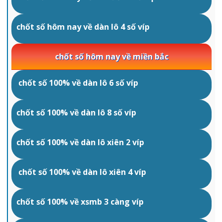
chốt số hôm nay về dàn lô 4 số víp
chốt số hôm nay về miền bắc
chốt số 100% về dàn lô 6 số víp
chốt số 100% về dàn lô 8 số víp
chốt số 100% về dàn lô xiên 2 víp
chốt số 100% về dàn lô xiên 4 víp
chốt số 100% về xsmb 3 càng víp