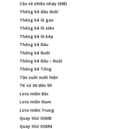
Cầu về nhiều nháy (MB)
Thống kê đầu đuôi
Thống kê lô gan
Thống kê lô xiên
Thống kê lô kép
Thống kê Đầu
Thống kê Đuôi
Thống kê Đầu – Đuôi
Thống kê Tổng
Tần suất xuất hiện
TK từ 00 đến 99
Loto miền Bắc
Loto miền Nam
Loto miền Trung
Quay thử XSMB
Quay thử XSMN