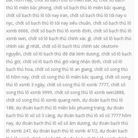
thủ lô miền bắc phong
,
chốt số bạch thủ lô miền bắc quang
,
chốt số bạch thủ lô tối nay iran
,
chốt số bạch thủ lô tối nay o
nyc
,
chốt số bạch thủ lô tối nay siêu chuẩn
,
chốt số bạch thủ lô
xsmb 6666
,
chốt số bạch thủ lô xsmb định
,
chốt số bạch thủ lô
xsmb iwin
,
chốt số lô bạch thủ chính xác gì
,
chốt số lô bạch thủ
chính xác gì nhất
,
chốt số lô bạch thủ chính xác okutomi-
nguyễn
,
chốt số lô bạch thủ đề đài bình dương
,
chốt số lô bạch
thủ giờ
,
chốt số lô bạch thủ giờ vàng nhận định
,
chốt số lô
bạch thủ hoa
,
chốt số song thủ lô an giang
,
chốt số song thủ
lô hôm nay
,
chốt số song thủ lô miền bắc quang
,
chốt số song
thủ lô xsmb 3 ngày
,
chốt số song thủ lô xsmb 7777
,
chốt số
song thủ lô xsmb 9999
,
chốt số song thủ lô xsmb iwin2888
,
chốt số song thủ lô xsmb quang ninh
,
dự đoán bạch thủ lô
188
,
dự đoán bạch thủ lô miền bắc phương trang
,
dự đoán
bạch thủ lô xổ số 3 càng
,
dự đoán bạch thủ lô xổ số 7777 hôm
nay
,
dự đoán bạch thủ lô xổ số âm dương
,
dự đoán bạch thủ
lô xsmb 247
,
dự đoán bạch thủ lô xsmb 4/7/2
,
dự đoán bạch