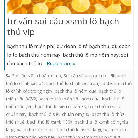
tư vấn soi cầu xsmb lô bạch
thủ víp
bạch thủ lô miễn phí, dự đoán lô tô bạch thủ, du doan
lo to bach thu hom nay, bạch thủ lô mb hôm nay, soi
cầu bạch thủ lô…
Read more »
Soi cầu siêu chuẩn xsmb
,
Soi cầu siêu vip xsmb
bạch
thủ lô chính xác p1
,
bạch thủ lô chính xác trong lô đề
,
bạch thủ
lô chính xác trong ngày
,
bạch thủ lô hôm qua
,
bạch thủ lô
miền bắc 8/7/2
,
bạch thủ lô miền bắc hôm qua
,
bạch thủ lô
miền bắc yên
,
bạch thủ lô siêu chuẩn 3s
,
bạch thủ lô siêu
chuẩn nay
,
bạch thủ lô siêu chuẩn omg3q
,
bạch thủ lô thừa
thiên huế
,
bạch thủ lô xsmb 100k
,
bạch thủ lô xsmb có nghĩa
là gì
,
bạch thủ lô xsmb if
,
bạch thủ lô xsmb là gì
,
bạch thủ lô
xsmb miền bắc hôm nay
,
bạch thủ lô xsmb miền bắc là gì
,