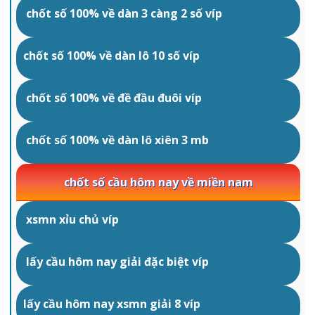
chốt số 100% về dàn 3 càng 2 số víp
chốt số 100% về dàn lô 10 số víp
chốt số 100% về đề đầu đuôi víp
chốt số 100% về dàn lô xiên 3 mb
chốt số cầu hôm nay về miền nam
xsmn xỉu chủ víp
lấy cầu hôm nay giải đặc biệt víp
lấy cầu hôm nay xsmn giải 8 víp