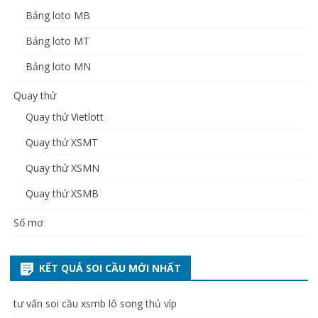
Bảng loto MB
Bảng loto MT
Bảng loto MN
Quay thử
Quay thử Vietlott
Quay thử XSMT
Quay thử XSMN
Quay thử XSMB
Sổ mơ
KẾT QUẢ SOI CẦU MỚI NHẤT
tư vấn soi cầu xsmb lô song thủ víp