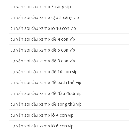
tư vấn soi cầu xsmb 3 càng víp
tư vấn soi cầu xsmb cặp 3 càng víp
tư vấn soi cầu xsmb lô 10 con víp
tư vấn soi cầu xsmb đề 4 con víp
tư vấn soi cầu xsmb đề 6 con víp
tư vấn soi cầu xsmb đề 8 con víp
tư vấn soi cầu xsmb đề 10 con víp
tư vấn soi cầu xsmb đề bạch thủ víp
tư vấn soi cầu xsmb đề đầu đuôi víp
tư vấn soi cầu xsmb đề song thủ víp
tư vấn soi cầu xsmb lô 4 con víp
tư vấn soi cầu xsmb lô 6 con víp