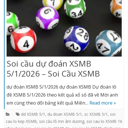
Soi cầu dự đoán XSMB
5/1/2026 – Soi Cầu XSMB
dự đoán XSMB 5/1/2026 dự đoán XSMB Dự đoán lô
đề XSMB 5/1/2026 theo kết quả xổ số đã về Mời anh
em cùng theo dõi bảng kết quả Miền…
Read more »
dd XSMB 5/1
,
du doan XSMB 5/1
,
sc XSMB 5/1
,
soi
cau lo kep XSMB
,
soi cầu lô mn âm dương
,
soi cau lo XSMB 16