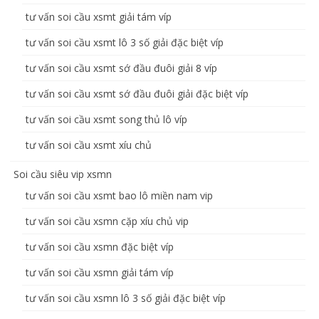
tư vấn soi cầu xsmt giải tám víp
tư vấn soi cầu xsmt lô 3 số giải đặc biệt víp
tư vấn soi cầu xsmt sớ đầu đuôi giải 8 víp
tư vấn soi cầu xsmt sớ đầu đuôi giải đặc biệt víp
tư vấn soi cầu xsmt song thủ lô víp
tư vấn soi cầu xsmt xíu chủ
Soi cầu siêu vip xsmn
tư vấn soi cầu xsmt bao lô miền nam vip
tư vấn soi cầu xsmn cặp xíu chủ vip
tư vấn soi cầu xsmn đặc biệt víp
tư vấn soi cầu xsmn giải tám víp
tư vấn soi cầu xsmn lô 3 số giải đặc biệt víp