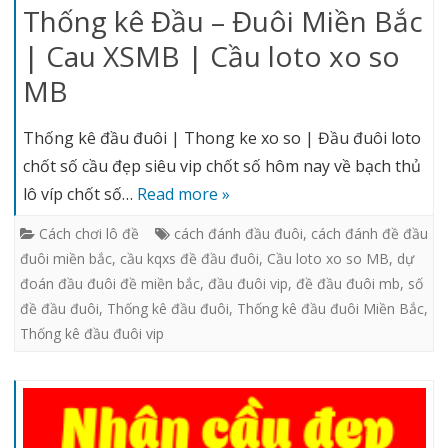
Thống kê Đầu – Đuôi Miền Bắc
| Cau XSMB | Cầu loto xo so
MB
Thống kê đầu đuôi | Thong ke xo so | Đầu đuôi loto
chốt số cầu đẹp siêu vip chốt số hôm nay về bạch thủ
lô víp chốt số…
Read more »
Cách chơi lô đề
cách đánh đầu đuôi
,
cách đánh đề đầu
đuôi miền bắc
,
cầu kqxs đề đầu đuôi
,
Cầu loto xo so MB
,
dự
đoán đầu đuôi đề miền bắc
,
đầu đuôi vip
,
đề đầu đuôi mb
,
số
đề đầu đuôi
,
Thống kê đầu đuôi
,
Thống kê đầu đuôi Miền Bắc
,
Thống kê đầu đuôi vip