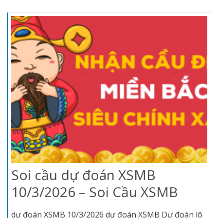
Soi cầu dự đoán XSMB
10/3/2026 – Soi Cầu XSMB
dự đoán XSMB 10/3/2026 dự đoán XSMB Dự đoán lô