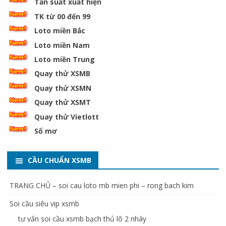
Tần suất xuất hiện
TK từ 00 đến 99
Loto miền Bắc
Loto miền Nam
Loto miền Trung
Quay thử XSMB
Quay thử XSMN
Quay thử XSMT
Quay thử Vietlott
Sổ mơ
CẦU CHUẨN XSMB
TRANG CHỦ – soi cau loto mb mien phi – rong bach kim
Soi cầu siêu vip xsmb
tư vấn soi cầu xsmb bạch thủ lô 2 nháy