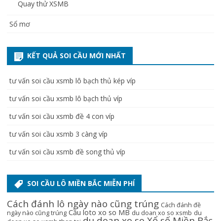
Quay thử XSMB
Sổ mơ
KẾT QUẢ SOI CẦU MỚI NHẤT
tư vấn soi cầu xsmb lô bạch thủ kép víp
tư vấn soi cầu xsmb lô bạch thủ víp
tư vấn soi cầu xsmb đề 4 con víp
tư vấn soi cầu xsmb 3 càng víp
tư vấn soi cầu xsmb đề song thủ víp
SOI CẦU LÔ MIỀN BẮC MIỄN PHÍ
Cách đánh lô ngày nào cũng trúng
Cách đánh đề
Cầu loto xo so MB
ngày nào cũng trúng
du doan xo so xsmb
du
du doan xo so Xổ số Miền Bắc