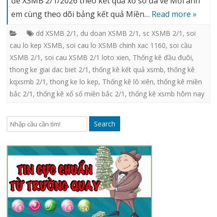
đề XSMB 2/1/2026 theo kết quả xổ số đã về Mời anh
em cùng theo dõi bảng kết quả Miền…
Read more »
dd XSMB 2/1
,
du doan XSMB 2/1
,
sc XSMB 2/1
,
soi
cau lo kep XSMB
,
soi cau lo XSMB chinh xac 1160
,
soi cầu
XSMB 2/1
,
soi cau XSMB 2/1 loto xien
,
Thống kê đầu đuôi
,
thong ke giai dac biet 2/1
,
thống kê kết quả xsmb
,
thống kê
kqxsmb 2/1
,
thong ke lo kep
,
Thống kê lô xiên
,
thống kê miền
bắc 2/1
,
thống kê xổ số miền bắc 2/1
,
thống kê xsmb hôm nay
Search