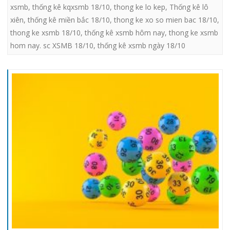
xsmb
,
thống kê kqxsmb 18/10
,
thong ke lo kep
,
Thống kê lô
xiên
,
thống kê miền bắc 18/10
,
thong ke xo so mien bac 18/10
,
thong ke xsmb 18/10
,
thống kê xsmb hôm nay
,
thong ke xsmb
hom nay. sc XSMB 18/10
,
thống kê xsmb ngày 18/10