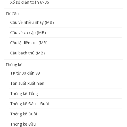
Xổ số điện toán 6×36
TK Cầu
Cầu về nhiều nháy (MB)
Cầu về cả cặp (MB)
Cầu lật liên tục (MB)
Cầu bạch thủ (MB)
Thống kê
TK từ 00 đến 99
Tần suất xuất hiện
Thống kê Tổng
Thống kê Đầu – Đuôi
Thống kê Đuôi
Thống kê Đầu