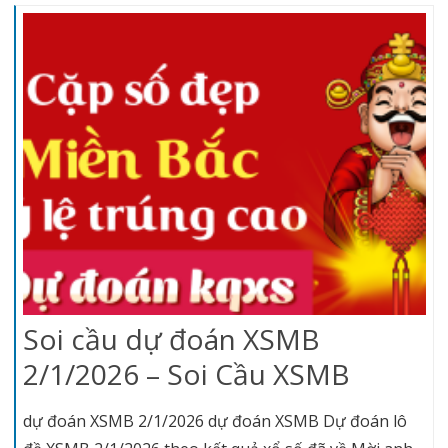
Soi cầu dự đoán XSMB
2/1/2026 – Soi Cầu XSMB
dự đoán XSMB 2/1/2026 dự đoán XSMB Dự đoán lô