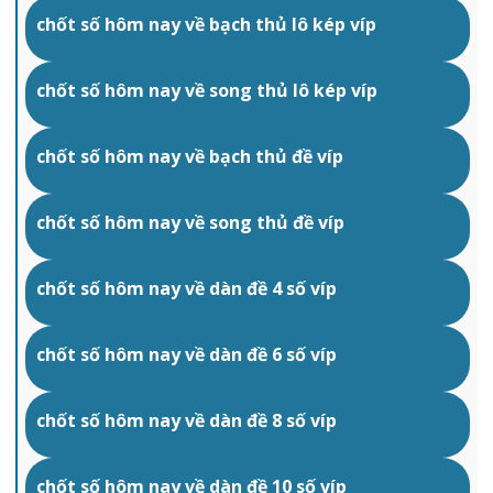
chốt số hôm nay về bạch thủ lô kép víp
chốt số hôm nay về song thủ lô kép víp
chốt số hôm nay về bạch thủ đề víp
chốt số hôm nay về song thủ đề víp
chốt số hôm nay về dàn đề 4 số víp
chốt số hôm nay về dàn đề 6 số víp
chốt số hôm nay về dàn đề 8 số víp
chốt số hôm nay về dàn đề 10 số víp