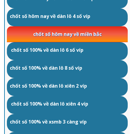
chốt số hôm nay về dàn lô 4 số víp
chốt số hôm nay về miền bắc
chốt số 100% về dàn lô 6 số víp
chốt số 100% về dàn lô 8 số víp
chốt số 100% về dàn lô xiên 2 víp
chốt số 100% về dàn lô xiên 4 víp
chốt số 100% về xsmb 3 càng víp