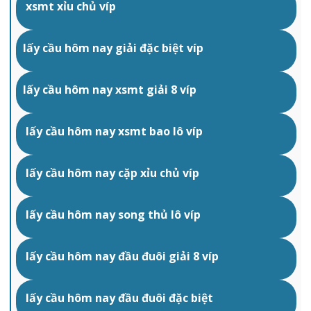
xsmt xỉu chủ víp
lấy cầu hôm nay giải đặc biệt víp
lấy cầu hôm nay xsmt giải 8 víp
lấy cầu hôm nay xsmt bao lô víp
lấy cầu hôm nay cặp xỉu chủ víp
lấy cầu hôm nay song thủ lô víp
lấy cầu hôm nay đầu đuôi giải 8 víp
lấy cầu hôm nay đầu đuôi đặc biệt