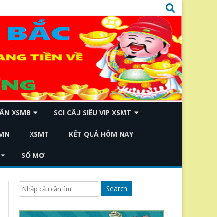
UẨN XSMB
SOI CẦU SIÊU VIP XSMT
B LÔ 8
MN
XSMT
TƯ VẤN SOI CẦU XSMT BAO LÔ
KẾT QUẢ HÔM NAY
VÍP
SỔ MƠ
B LÔ
TƯ VẤN SOI CẦU XSMT CẶP XÍU
ETLOTT
CHỦ VÍP
Search
B LÔ
SMT
TƯ VẤN SOI CẦU XSMT ĐẶC
BIỆT VÍP
SMN