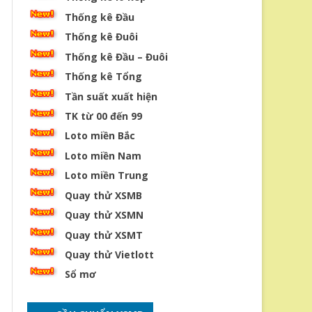
Thống kê Đầu
Thống kê Đuôi
Thống kê Đầu – Đuôi
Thống kê Tổng
Tần suất xuất hiện
TK từ 00 đến 99
Loto miền Bắc
Loto miền Nam
Loto miền Trung
Quay thử XSMB
Quay thử XSMN
Quay thử XSMT
Quay thử Vietlott
Sổ mơ