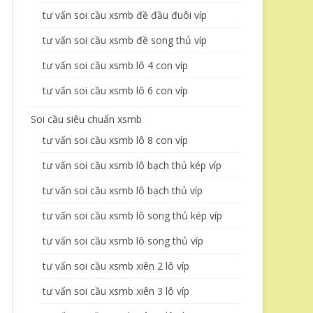
tư vấn soi cầu xsmb đề đầu đuôi víp
tư vấn soi cầu xsmb đề song thủ víp
tư vấn soi cầu xsmb lô 4 con víp
tư vấn soi cầu xsmb lô 6 con víp
Soi cầu siêu chuẩn xsmb
tư vấn soi cầu xsmb lô 8 con víp
tư vấn soi cầu xsmb lô bạch thủ kép víp
tư vấn soi cầu xsmb lô bạch thủ víp
tư vấn soi cầu xsmb lô song thủ kép víp
tư vấn soi cầu xsmb lô song thủ víp
tư vấn soi cầu xsmb xiên 2 lô víp
tư vấn soi cầu xsmb xiên 3 lô víp