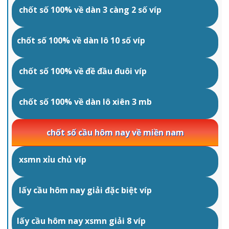
chốt số 100% về dàn 3 càng 2 số víp
chốt số 100% về dàn lô 10 số víp
chốt số 100% về đề đầu đuôi víp
chốt số 100% về dàn lô xiên 3 mb
chốt số cầu hôm nay về miền nam
xsmn xỉu chủ víp
lấy cầu hôm nay giải đặc biệt víp
lấy cầu hôm nay xsmn giải 8 víp