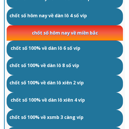
chốt số hôm nay về dàn lô 4 số víp
chốt số hôm nay về miền bắc
chốt số 100% về dàn lô 6 số víp
chốt số 100% về dàn lô 8 số víp
chốt số 100% về dàn lô xiên 2 víp
chốt số 100% về dàn lô xiên 4 víp
chốt số 100% về xsmb 3 càng víp