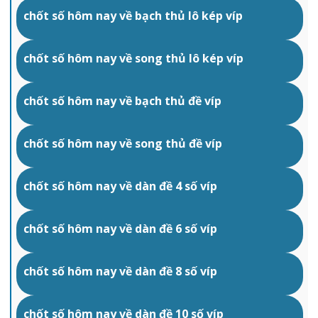
chốt số hôm nay về bạch thủ lô kép víp
chốt số hôm nay về song thủ lô kép víp
chốt số hôm nay về bạch thủ đề víp
chốt số hôm nay về song thủ đề víp
chốt số hôm nay về dàn đề 4 số víp
chốt số hôm nay về dàn đề 6 số víp
chốt số hôm nay về dàn đề 8 số víp
chốt số hôm nay về dàn đề 10 số víp