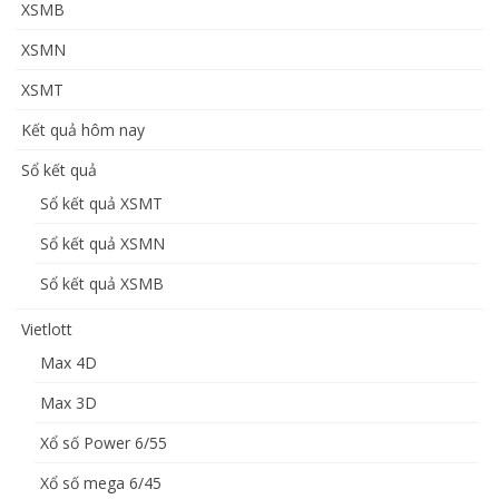
XSMB
XSMN
XSMT
Kết quả hôm nay
Sổ kết quả
Sổ kết quả XSMT
Sổ kết quả XSMN
Sổ kết quả XSMB
Vietlott
Max 4D
Max 3D
Xổ số Power 6/55
Xổ số mega 6/45