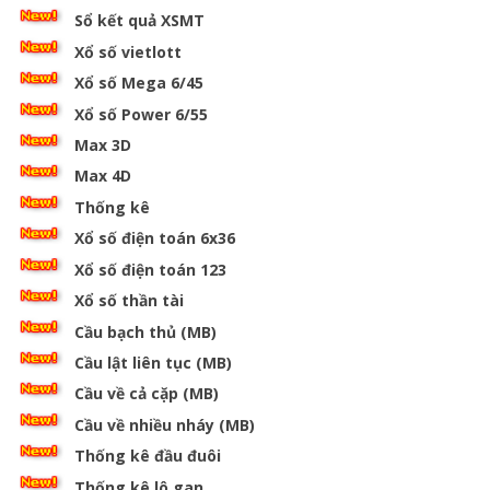
Sổ kết quả XSMT
Xổ số vietlott
Xổ số Mega 6/45
Xổ số Power 6/55
Max 3D
Max 4D
Thống kê
Xổ số điện toán 6x36
Xổ số điện toán 123
Xổ số thần tài
Cầu bạch thủ (MB)
Cầu lật liên tục (MB)
Cầu về cả cặp (MB)
Cầu về nhiều nháy (MB)
Thống kê đầu đuôi
Thống kê lô gan