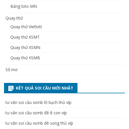
Bảng loto MN
Quay thử
Quay thử Vietlott
Quay thử XSMT
Quay thử XSMN
Quay thử XSMB
Sổ mơ
KẾT QUẢ SOI CẦU MỚI NHẤT
tư vấn soi cầu xsmb lô bạch thủ víp
tư vấn soi cầu xsmb đề 8 con víp
tư vấn soi cầu xsmb đề song thủ víp