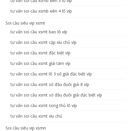
tư vấn soi cầu xsmb xiên 3 lô víp
tư vấn soi cầu xsmb xiên 4 lô víp
Soi cầu siêu vip xsmt
tư vấn soi cầu xsmt bao lô víp
tư vấn soi cầu xsmt cặp xíu chủ víp
tư vấn soi cầu xsmt đặc biệt víp
tư vấn soi cầu xsmt giải tám víp
tư vấn soi cầu xsmt lô 3 số giải đặc biệt víp
tư vấn soi cầu xsmt sớ đầu đuôi giải 8 víp
tư vấn soi cầu xsmt sớ đầu đuôi giải đặc biệt víp
tư vấn soi cầu xsmt song thủ lô víp
tư vấn soi cầu xsmt xíu chủ
Soi cầu siêu vip xsmn