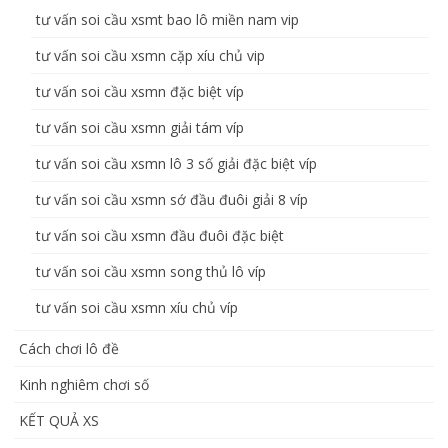
tư vấn soi cầu xsmt bao lô miền nam vip
tư vấn soi cầu xsmn cặp xíu chủ vip
tư vấn soi cầu xsmn đặc biệt víp
tư vấn soi cầu xsmn giải tám víp
tư vấn soi cầu xsmn lô 3 số giải đặc biệt víp
tư vấn soi cầu xsmn sớ đầu đuôi giải 8 víp
tư vấn soi cầu xsmn đầu đuôi đặc biệt
tư vấn soi cầu xsmn song thủ lô víp
tư vấn soi cầu xsmn xíu chủ víp
Cách chơi lô đề
Kinh nghiêm chơi số
KẾT QUẢ XS