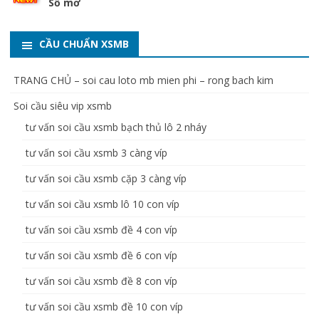
Sổ mơ
CẦU CHUẨN XSMB
TRANG CHỦ – soi cau loto mb mien phi – rong bach kim
Soi cầu siêu vip xsmb
tư vấn soi cầu xsmb bạch thủ lô 2 nháy
tư vấn soi cầu xsmb 3 càng víp
tư vấn soi cầu xsmb cặp 3 càng víp
tư vấn soi cầu xsmb lô 10 con víp
tư vấn soi cầu xsmb đề 4 con víp
tư vấn soi cầu xsmb đề 6 con víp
tư vấn soi cầu xsmb đề 8 con víp
tư vấn soi cầu xsmb đề 10 con víp