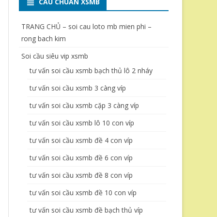
CẦU CHUẨN XSMB
TRANG CHỦ – soi cau loto mb mien phi –
rong bach kim
Soi cầu siêu vip xsmb
tư vấn soi cầu xsmb bạch thủ lô 2 nháy
tư vấn soi cầu xsmb 3 càng víp
tư vấn soi cầu xsmb cặp 3 càng víp
tư vấn soi cầu xsmb lô 10 con víp
tư vấn soi cầu xsmb đề 4 con víp
tư vấn soi cầu xsmb đề 6 con víp
tư vấn soi cầu xsmb đề 8 con víp
tư vấn soi cầu xsmb đề 10 con víp
tư vấn soi cầu xsmb đề bạch thủ víp