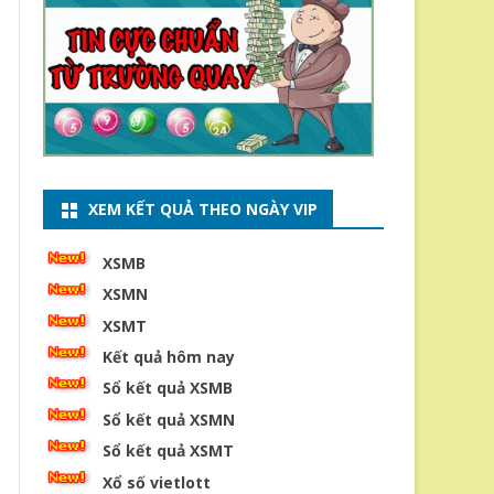
B LÔ
TƯ VẤN SOI CẦU XSMT GIẢI
SMB
TÁM VÍP
B LÔ
TƯ VẤN SOI CẦU XSMT LÔ 3 SỐ
GIẢI ĐẶC BIỆT VÍP
 XIÊN 2
TƯ VẤN SOI CẦU XSMT SỚ ĐẦU
ĐUÔI GIẢI 8 VÍP
XEM KẾT QUẢ THEO NGÀY VIP
 XIÊN 3
TƯ VẤN SOI CẦU XSMT SỚ ĐẦU
ĐUÔI GIẢI ĐẶC BIỆT VÍP
XSMB
XSMN
 XIÊN 4
TƯ VẤN SOI CẦU XSMT SONG
XSMT
THỦ LÔ VÍP
Kết quả hôm nay
TƯ VẤN SOI CẦU XSMT XÍU
Sổ kết quả XSMB
CHỦ
Sổ kết quả XSMN
Sổ kết quả XSMT
Xổ số vietlott