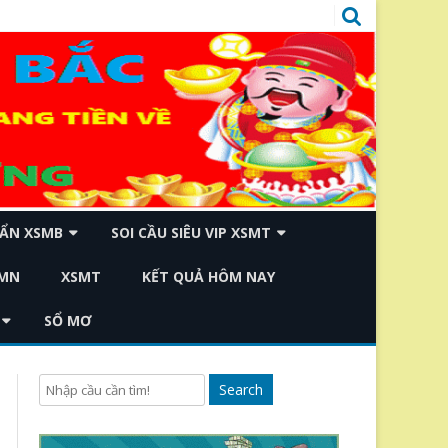
UẨN XSMB
SOI CẦU SIÊU VIP XSMT
B LÔ 8
MN
XSMT
TƯ VẤN SOI CẦU XSMT BAO LÔ
KẾT QUẢ HÔM NAY
VÍP
SỔ MƠ
B LÔ
TƯ VẤN SOI CẦU XSMT CẶP XÍU
ETLOTT
CHỦ VÍP
Search
B LÔ
SMT
TƯ VẤN SOI CẦU XSMT ĐẶC
BIỆT VÍP
SMN