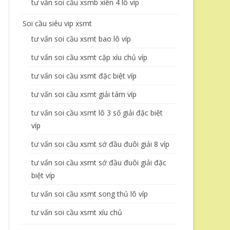
tư vấn soi cầu xsmb xiên 4 lô víp
Soi cầu siêu vip xsmt
tư vấn soi cầu xsmt bao lô víp
tư vấn soi cầu xsmt cặp xíu chủ víp
tư vấn soi cầu xsmt đặc biệt víp
tư vấn soi cầu xsmt giải tám víp
tư vấn soi cầu xsmt lô 3 số giải đặc biệt
víp
tư vấn soi cầu xsmt sớ đầu đuôi giải 8 víp
tư vấn soi cầu xsmt sớ đầu đuôi giải đặc
biệt víp
tư vấn soi cầu xsmt song thủ lô víp
tư vấn soi cầu xsmt xíu chủ