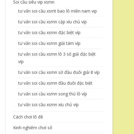
Soi cầu siêu vip xsmn
tư vấn soi cầu xsmt bao lô miền nam vip
tư vấn soi cầu xsmn cặp xíu chủ vip
tư vấn soi cầu xsmn đặc biệt víp
tư vấn soi cầu xsmn giải tám víp
tư vấn soi cầu xsmn lô 3 số giải đặc biệt
víp
tư vấn soi cầu xsmn sớ đầu đuôi giải 8 víp
tư vấn soi cầu xsmn đầu đuôi đặc biệt
tư vấn soi cầu xsmn song thủ lô víp
tư vấn soi cầu xsmn xíu chủ víp
Cách chơi lô đề
Kinh nghiêm chơi số