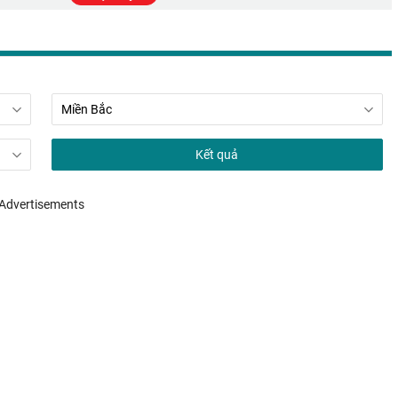
TƯ VẤN SOI CẦU XSMB ĐỀ
|
SONG THỦ VÍP
Cầu
TƯ VẤN SOI CẦU XSMB LÔ 4
loto
CON VÍP
xo
TƯ VẤN SOI CẦU XSMB LÔ 6
so
CON VÍP
MB