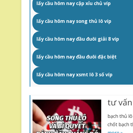
lấy cầu hôm nay cặp xỉu chủ víp
lấy cầu hôm nay song thủ lô víp
lấy cầu hôm nay đầu đuôi giải 8 víp
lấy cầu hôm nay đầu đuôi đặc biệt
lấy cầu hôm nay xsmt lô 3 số víp
tư vấn
bạch thủ lô
chốt bạch t
more »