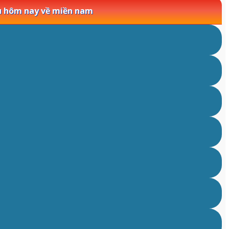
u hôm nay về miền nam