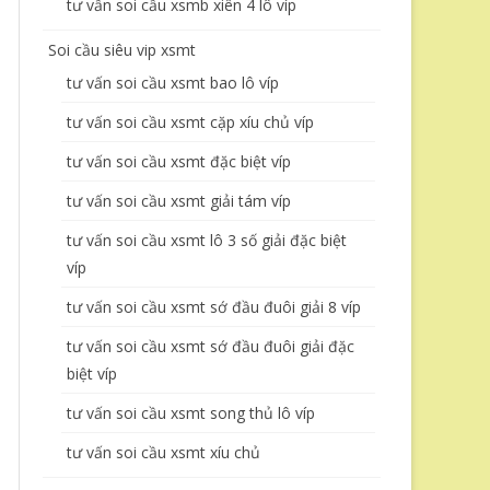
tư vấn soi cầu xsmb xiên 4 lô víp
Soi cầu siêu vip xsmt
tư vấn soi cầu xsmt bao lô víp
tư vấn soi cầu xsmt cặp xíu chủ víp
tư vấn soi cầu xsmt đặc biệt víp
tư vấn soi cầu xsmt giải tám víp
tư vấn soi cầu xsmt lô 3 số giải đặc biệt
víp
tư vấn soi cầu xsmt sớ đầu đuôi giải 8 víp
tư vấn soi cầu xsmt sớ đầu đuôi giải đặc
biệt víp
tư vấn soi cầu xsmt song thủ lô víp
tư vấn soi cầu xsmt xíu chủ