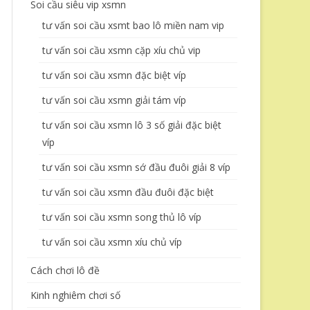
Soi cầu siêu vip xsmn
tư vấn soi cầu xsmt bao lô miền nam vip
tư vấn soi cầu xsmn cặp xíu chủ vip
tư vấn soi cầu xsmn đặc biệt víp
tư vấn soi cầu xsmn giải tám víp
tư vấn soi cầu xsmn lô 3 số giải đặc biệt
víp
tư vấn soi cầu xsmn sớ đầu đuôi giải 8 víp
tư vấn soi cầu xsmn đầu đuôi đặc biệt
tư vấn soi cầu xsmn song thủ lô víp
tư vấn soi cầu xsmn xíu chủ víp
Cách chơi lô đề
Kinh nghiêm chơi số