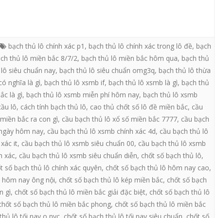
bạch thủ lô chính xác p1
,
bạch thủ lô chính xác trong lô đề
,
bạch
ch thủ lô miền bắc 8/7/2
,
bạch thủ lô miền bắc hôm qua
,
bạch thủ
 lô siêu chuẩn nay
,
bạch thủ lô siêu chuẩn omg3q
,
bạch thủ lô thừa
ó nghĩa là gì
,
bạch thủ lô xsmb if
,
bạch thủ lô xsmb là gì
,
bạch thủ
c là gì
,
bạch thủ lô xsmb miễn phí hôm nay
,
bạch thủ lô xsmb
cầu lô
,
cách tính bạch thủ lô
,
cao thủ chốt số lô đề miền bắc
,
cầu
 miền bắc ra con gì
,
cầu bạch thủ lô xổ số miền bắc 7777
,
cầu bạch
 ngày hôm nay
,
cầu bạch thủ lô xsmb chính xác 4d
,
cầu bạch thủ lô
xác it
,
cầu bạch thủ lô xsmb siêu chuẩn 00
,
cầu bạch thủ lô xsmb
h xác
,
cầu bạch thủ lô xsmb siêu chuẩn diễn
,
chốt số bạch thủ lô
,
t số bạch thủ lô chính xác quyên
,
chốt số bạch thủ lô hôm nay cao
,
ô hôm nay ông nội
,
chốt số bạch thủ lô kép miền bắc
,
chốt số bạch
n gì
,
chốt số bạch thủ lô miền bắc giải đặc biệt
,
chốt số bạch thủ lô
chốt số bạch thủ lô miền bắc phong
,
chốt số bạch thủ lô miền bắc
thủ lô tối nay o nyc
,
chốt số bạch thủ lô tối nay siêu chuẩn
,
chốt số