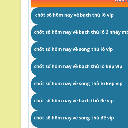
BIỆT VÍP
XỔ SỐ MEGA 6/45
chốt số hôm nay về bạch thủ lô víp
TƯ VẤN SOI CẦU XSMN GIẢI
XỔ SỐ VIETLOTT
TÁM VÍP
chốt số hôm nay về bạch thủ lô 2 nháy mb
THỐNG KÊ
TƯ VẤN SOI CẦU XSMN LÔ 3 SỐ
GIẢI ĐẶC BIỆT VÍP
chốt số hôm nay về song thủ lô víp
TƯ VẤN SOI CẦU XSMN SỚ ĐẦU
ĐUÔI GIẢI 8 VÍP
chốt số hôm nay về bạch thủ lô kép víp
TƯ VẤN SOI CẦU XSMN ĐẦU
ĐUÔI ĐẶC BIỆT
chốt số hôm nay về song thủ lô kép víp
TƯ VẤN SOI CẦU XSMN SONG
THỦ LÔ VÍP
chốt số hôm nay về bạch thủ đề víp
TƯ VẤN SOI CẦU XSMN XÍU
CHỦ VÍP
chốt số hôm nay về song thủ đề víp