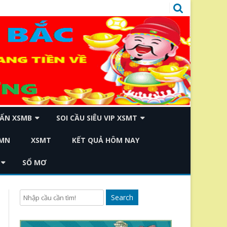
UẨN XSMB
SOI CẦU SIÊU VIP XSMT
B LÔ 8
MN
XSMT
TƯ VẤN SOI CẦU XSMT BAO LÔ
KẾT QUẢ HÔM NAY
VÍP
SỔ MƠ
B LÔ
TƯ VẤN SOI CẦU XSMT CẶP XÍU
ETLOTT
CHỦ VÍP
Search
B LÔ
SMT
TƯ VẤN SOI CẦU XSMT ĐẶC
BIỆT VÍP
SMN