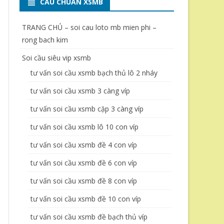
CẦU CHUẨN XSMB
TRANG CHỦ – soi cau loto mb mien phi –
rong bach kim
Soi cầu siêu vip xsmb
tư vấn soi cầu xsmb bạch thủ lô 2 nháy
tư vấn soi cầu xsmb 3 càng víp
tư vấn soi cầu xsmb cặp 3 càng víp
tư vấn soi cầu xsmb lô 10 con víp
tư vấn soi cầu xsmb đề 4 con víp
tư vấn soi cầu xsmb đề 6 con víp
tư vấn soi cầu xsmb đề 8 con víp
tư vấn soi cầu xsmb đề 10 con víp
tư vấn soi cầu xsmb đề bạch thủ víp