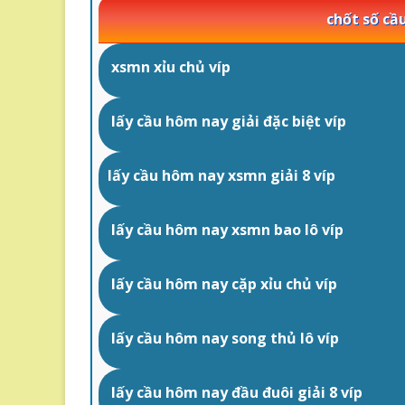
chốt số cầ
xsmn xỉu chủ víp
lấy cầu hôm nay giải đặc biệt víp
lấy cầu hôm nay xsmn giải 8 víp
lấy cầu hôm nay xsmn bao lô víp
lấy cầu hôm nay cặp xỉu chủ víp
lấy cầu hôm nay song thủ lô víp
lấy cầu hôm nay đầu đuôi giải 8 víp