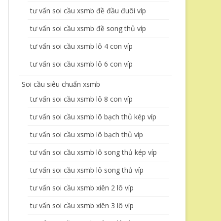
tư vấn soi cầu xsmb đề đầu đuôi víp
tư vấn soi cầu xsmb đề song thủ víp
tư vấn soi cầu xsmb lô 4 con víp
tư vấn soi cầu xsmb lô 6 con víp
Soi cầu siêu chuẩn xsmb
tư vấn soi cầu xsmb lô 8 con víp
tư vấn soi cầu xsmb lô bạch thủ kép víp
tư vấn soi cầu xsmb lô bạch thủ víp
tư vấn soi cầu xsmb lô song thủ kép víp
tư vấn soi cầu xsmb lô song thủ víp
tư vấn soi cầu xsmb xiên 2 lô víp
tư vấn soi cầu xsmb xiên 3 lô víp