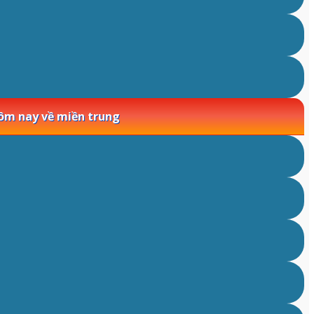
hôm nay về miền trung