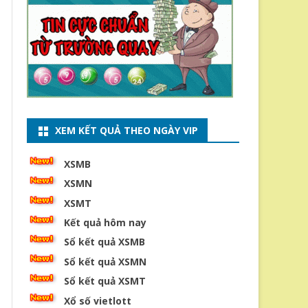
B LÔ
TƯ VẤN SOI CẦU XSMT GIẢI
SMB
TÁM VÍP
B LÔ
TƯ VẤN SOI CẦU XSMT LÔ 3 SỐ
GIẢI ĐẶC BIỆT VÍP
 XIÊN 2
TƯ VẤN SOI CẦU XSMT SỚ ĐẦU
ĐUÔI GIẢI 8 VÍP
XEM KẾT QUẢ THEO NGÀY VIP
 XIÊN 3
TƯ VẤN SOI CẦU XSMT SỚ ĐẦU
ĐUÔI GIẢI ĐẶC BIỆT VÍP
XSMB
XSMN
 XIÊN 4
TƯ VẤN SOI CẦU XSMT SONG
XSMT
THỦ LÔ VÍP
Kết quả hôm nay
TƯ VẤN SOI CẦU XSMT XÍU
Sổ kết quả XSMB
CHỦ
Sổ kết quả XSMN
Sổ kết quả XSMT
Xổ số vietlott