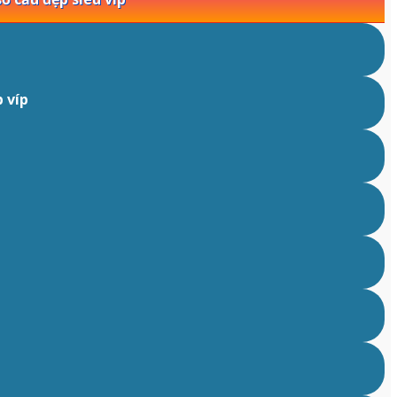
TƯ VẤN SOI CẦU XSMB LÔ 10
TƯ VẤN SOI CẦU XSM
CẦU BẠCH THỦ (MB)
THỐNG KÊ ĐẦU – ĐUÔI
QUAY THỬ X
CON VÍP
SONG THỦ KÉP VÍP
THỐNG KÊ ĐUÔI
TƯ VẤN SOI CẦU XSMB ĐỀ 4
TƯ VẤN SOI CẦU XSM
CON VÍP
SONG THỦ VÍP
 víp
THỐNG KÊ ĐẦU
TƯ VẤN SOI CẦU XSMB ĐỀ 6
TƯ VẤN SOI CẦU XSMB
THỐNG KÊ LÔ KÉP
CON VÍP
LÔ VÍP
THỐNG KÊ LÔ XIÊN
TƯ VẤN SOI CẦU XSMB ĐỀ 8
TƯ VẤN SOI CẦU XSMB
CON VÍP
THỐNG KÊ LÔ GAN
LÔ VÍP
TƯ VẤN SOI CẦU XSMB ĐỀ 10
THỐNG KÊ ĐẦU ĐUÔI
TƯ VẤN SOI CẦU XSMB
CON VÍP
LÔ VÍP
TƯ VẤN SOI CẦU XSMB ĐỀ
BẠCH THỦ VÍP
TƯ VẤN SOI CẦU XSMB ĐỀ ĐẦU
ĐUÔI VÍP