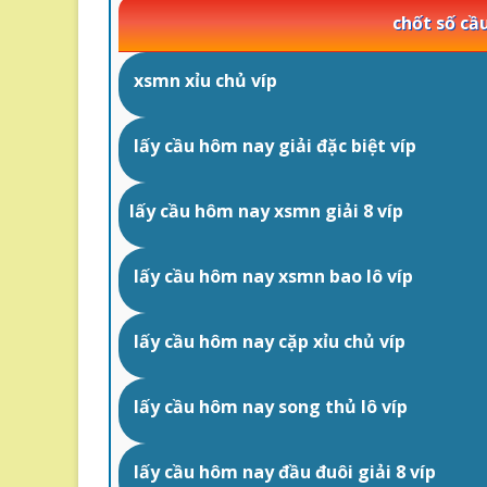
chốt số cầ
xsmn xỉu chủ víp
lấy cầu hôm nay giải đặc biệt víp
lấy cầu hôm nay xsmn giải 8 víp
lấy cầu hôm nay xsmn bao lô víp
lấy cầu hôm nay cặp xỉu chủ víp
lấy cầu hôm nay song thủ lô víp
lấy cầu hôm nay đầu đuôi giải 8 víp