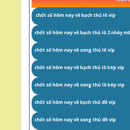
BIỆT VÍP
XỔ SỐ MEGA 6/45
chốt số hôm nay về bạch thủ lô víp
TƯ VẤN SOI CẦU XSMN GIẢI
XỔ SỐ VIETLOTT
TÁM VÍP
chốt số hôm nay về bạch thủ lô 2 nháy mb
THỐNG KÊ
TƯ VẤN SOI CẦU XSMN LÔ 3 SỐ
GIẢI ĐẶC BIỆT VÍP
chốt số hôm nay về song thủ lô víp
TƯ VẤN SOI CẦU XSMN SỚ ĐẦU
ĐUÔI GIẢI 8 VÍP
chốt số hôm nay về bạch thủ lô kép víp
TƯ VẤN SOI CẦU XSMN ĐẦU
ĐUÔI ĐẶC BIỆT
chốt số hôm nay về song thủ lô kép víp
TƯ VẤN SOI CẦU XSMN SONG
THỦ LÔ VÍP
chốt số hôm nay về bạch thủ đề víp
TƯ VẤN SOI CẦU XSMN XÍU
CHỦ VÍP
chốt số hôm nay về song thủ đề víp