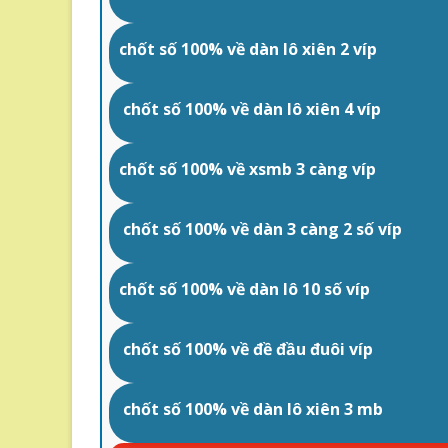
chốt số 100% về dàn lô xiên 2 víp
chốt số 100% về dàn lô xiên 4 víp
chốt số 100% về xsmb 3 càng víp
chốt số 100% về dàn 3 càng 2 số víp
chốt số 100% về dàn lô 10 số víp
chốt số 100% về đề đầu đuôi víp
chốt số 100% về dàn lô xiên 3 mb