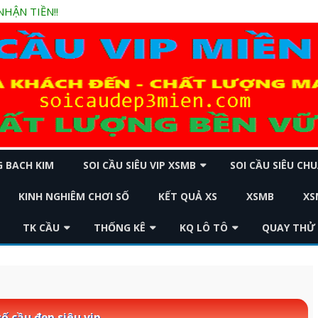
HẬN TIỀN!!
Skip
G BACH KIM
SOI CẦU SIÊU VIP XSMB
SOI CẦU SIÊU CH
to
content
KINH NGHIÊM CHƠI SỐ
TƯ VẤN SOI CẦU XSMB BẠCH
KẾT QUẢ XS
TƯ VẤN SOI CẦU XSM
XSMB
XS
THỦ LÔ 2 NHÁY
CON VÍP
TK CẦU
THỐNG KÊ
KQ LÔ TÔ
QUAY THỬ
TƯ VẤN SOI CẦU XSMB 3 CÀNG
TƯ VẤN SOI CẦU XSM
CẦU VỀ NHIỀU NHÁY (MB)
VÍP
TK TỪ 00 ĐẾN 99
BẢNG LOTO MB
BẠCH THỦ KÉP VÍP
QUAY THỬ VI
N 123
CẦU VỀ CẢ CẶP (MB)
TƯ VẤN SOI CẦU XSMB CẶP 3
TẦN SUẤT XUẤT HIỆN
BẢNG LOTO MT
TƯ VẤN SOI CẦU XSM
QUAY THỬ X
CÀNG VÍP
BẠCH THỦ VÍP
N 6×36
CẦU LẬT LIÊN TỤC (MB)
THỐNG KÊ TỔNG
BẢNG LOTO MN
QUAY THỬ X
số cầu đẹp siêu vip