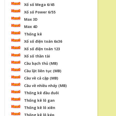
Xổ số Mega 6/45
Xổ số Power 6/55
Max 3D
Max 4D
Thống kê
Xổ số điện toán 6x36
Xổ số điện toán 123
Xổ số thần tài
Cầu bạch thủ (MB)
Cầu lật liên tục (MB)
Cầu về cả cặp (MB)
Cầu về nhiều nháy (MB)
Thống kê đầu đuôi
Thống kê lô gan
Thống kê lô xiên
Thống kê lô kép