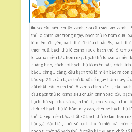
Soi cầu siêu chuẩn xsmb
,
Soi cầu siêu vip xsmb
thủ lô chính xác trong ngày
,
bạch thủ lô hôm qua
,
bạ
lô miền bắc yên
,
bạch thủ lô siêu chuẩn 3s
,
bạch thủ
thiên huế
,
bạch thủ lô xsmb 100k
,
bạch thủ lô xsmb c
lô xsmb miền bắc hôm nay
,
bạch thủ lô xsmb miền bắ
quảng bình
,
cách soi bạch thủ lô miền bắc
,
cách tính
bắc 3 càng 3 càng
,
cầu bạch thủ lô miền bắc ra con g
bắc vip 24h
,
cầu bạch thủ lô xổ số ngày hôm nay
,
cầ
dài nhất
,
cầu bạch thủ lô xsmb chính xác it
,
cầu bạch
cầu bạch thủ lô xsmb siêu chuẩn chính xác
,
cầu bạch
bạch thủ víp
,
chốt số bạch thủ lô
,
chốt số bạch thủ l
chốt số bạch thủ lô hôm nay cao
,
chốt số bạch thủ 
thủ lô kép miền bắc
,
chốt số bạch thủ lô kim hôm na
bắc giải đặc biệt
,
chốt số bạch thủ lô miền bắc hôm 
phong
,
chốt số bạch thủ lô miền bắc quang
,
chốt số 