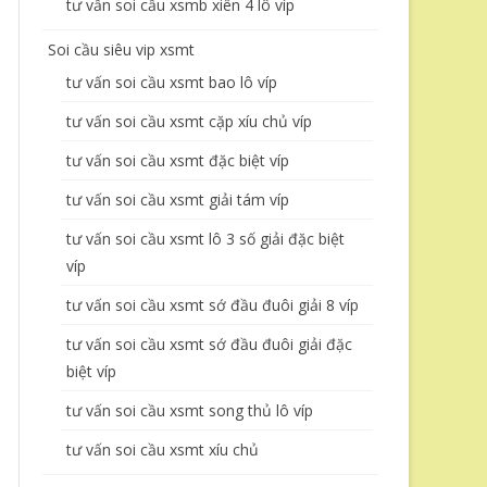
tư vấn soi cầu xsmb xiên 4 lô víp
Soi cầu siêu vip xsmt
tư vấn soi cầu xsmt bao lô víp
tư vấn soi cầu xsmt cặp xíu chủ víp
tư vấn soi cầu xsmt đặc biệt víp
tư vấn soi cầu xsmt giải tám víp
tư vấn soi cầu xsmt lô 3 số giải đặc biệt
víp
tư vấn soi cầu xsmt sớ đầu đuôi giải 8 víp
tư vấn soi cầu xsmt sớ đầu đuôi giải đặc
biệt víp
tư vấn soi cầu xsmt song thủ lô víp
tư vấn soi cầu xsmt xíu chủ