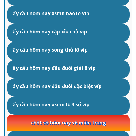
lấy cầu hôm nay xsmn bao lô víp
lấy cầu hôm nay cặp xỉu chủ víp
lấy cầu hôm nay song thủ lô víp
lấy cầu hôm nay đầu đuôi giải 8 víp
lấy cầu hôm nay đầu đuôi đặc biệt víp
lấy cầu hôm nay xsmn lô 3 số víp
chốt số hôm nay về miền trung