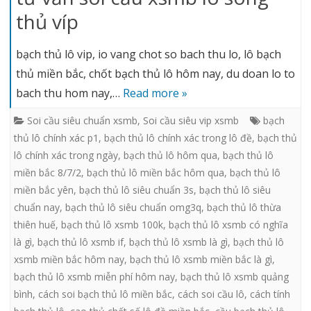
thủ víp
bạch thủ lô vip, io vang chot so bach thu lo, lô bạch
thủ miền bắc, chốt bạch thủ lô hôm nay, du doan lo to
bach thu hom nay,…
Read more »
Soi cầu siêu chuẩn xsmb
,
Soi cầu siêu vip xsmb
bạch
thủ lô chính xác p1
,
bạch thủ lô chính xác trong lô đề
,
bạch thủ
lô chính xác trong ngày
,
bạch thủ lô hôm qua
,
bạch thủ lô
miền bắc 8/7/2
,
bạch thủ lô miền bắc hôm qua
,
bạch thủ lô
miền bắc yên
,
bạch thủ lô siêu chuẩn 3s
,
bạch thủ lô siêu
chuẩn nay
,
bạch thủ lô siêu chuẩn omg3q
,
bạch thủ lô thừa
thiên huế
,
bạch thủ lô xsmb 100k
,
bạch thủ lô xsmb có nghĩa
là gì
,
bạch thủ lô xsmb if
,
bạch thủ lô xsmb là gì
,
bạch thủ lô
xsmb miền bắc hôm nay
,
bạch thủ lô xsmb miền bắc là gì
,
bạch thủ lô xsmb miễn phí hôm nay
,
bạch thủ lô xsmb quảng
bình
,
cách soi bạch thủ lô miền bắc
,
cách soi cầu lô
,
cách tính