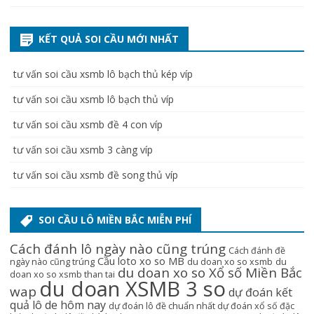
KẾT QUẢ SOI CẦU MỚI NHẤT
tư vấn soi cầu xsmb lô bạch thủ kép víp
tư vấn soi cầu xsmb lô bạch thủ víp
tư vấn soi cầu xsmb đề 4 con víp
tư vấn soi cầu xsmb 3 càng víp
tư vấn soi cầu xsmb đề song thủ víp
SOI CẦU LÔ MIỀN BẮC MIỄN PHÍ
Cách đánh lô ngày nào cũng trúng
Cách đánh đề
Cầu loto xo so MB
ngày nào cũng trúng
du doan xo so xsmb
du
du doan xo so Xổ số Miền Bắc
doan xo so xsmb than tai
du doan XSMB 3 so
wap
dự đoán kết
quả lô de hôm nay
dự đoán lô đề chuẩn nhất dự đoán xổ số đặc