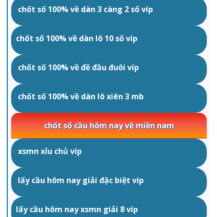
chốt số 100% về dàn 3 càng 2 số víp
chốt số 100% về dàn lô 10 số víp
chốt số 100% về đề đầu đuôi víp
chốt số 100% về dàn lô xiên 3 mb
chốt số cầu hôm nay về miền nam
xsmn xỉu chủ víp
lấy cầu hôm nay giải đặc biệt víp
lấy cầu hôm nay xsmn giải 8 víp