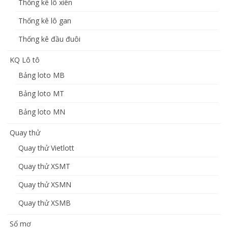
Thống kê lô xiên
Thống kê lô gan
Thống kê đầu đuôi
KQ Lô tô
Bảng loto MB
Bảng loto MT
Bảng loto MN
Quay thử
Quay thử Vietlott
Quay thử XSMT
Quay thử XSMN
Quay thử XSMB
Sổ mơ