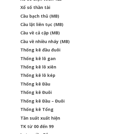
Xổ số thần tài
Cầu bạch thủ (MB)
Cầu lật liên tục (MB)
Cầu về cả cặp (MB)
Cầu về nhiều nháy (MB)
Thống kê đầu đuôi
Thống kê lô gan
Thống kê lô xiên
Thống kê lô kép
Thống kê Đầu
Thống kê Đuôi
Thống kê Đầu – Đuôi
Thống kê Tổng
Tần suất xuất hiện
TK từ 00 đến 99