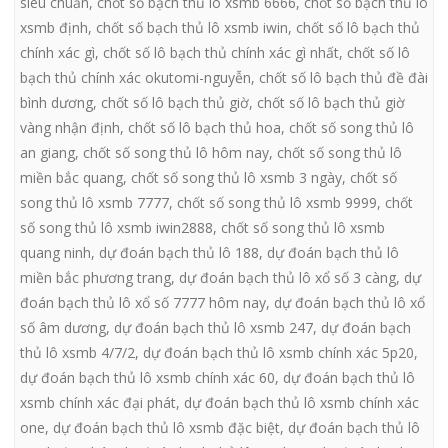
siêu chuẩn
,
chốt số bạch thủ lô xsmb 6666
,
chốt số bạch thủ lô
xsmb định
,
chốt số bạch thủ lô xsmb iwin
,
chốt số lô bạch thủ
chính xác gì
,
chốt số lô bạch thủ chính xác gì nhất
,
chốt số lô
bạch thủ chính xác okutomi-nguyễn
,
chốt số lô bạch thủ đề đài
bình dương
,
chốt số lô bạch thủ giờ
,
chốt số lô bạch thủ giờ
vàng nhận định
,
chốt số lô bạch thủ hoa
,
chốt số song thủ lô
an giang
,
chốt số song thủ lô hôm nay
,
chốt số song thủ lô
miền bắc quang
,
chốt số song thủ lô xsmb 3 ngày
,
chốt số
song thủ lô xsmb 7777
,
chốt số song thủ lô xsmb 9999
,
chốt
số song thủ lô xsmb iwin2888
,
chốt số song thủ lô xsmb
quang ninh
,
dự đoán bạch thủ lô 188
,
dự đoán bạch thủ lô
miền bắc phương trang
,
dự đoán bạch thủ lô xổ số 3 càng
,
dự
đoán bạch thủ lô xổ số 7777 hôm nay
,
dự đoán bạch thủ lô xổ
số âm dương
,
dự đoán bạch thủ lô xsmb 247
,
dự đoán bạch
thủ lô xsmb 4/7/2
,
dự đoán bạch thủ lô xsmb chính xác 5p20
,
dự đoán bạch thủ lô xsmb chính xác 60
,
dự đoán bạch thủ lô
xsmb chính xác đại phát
,
dự đoán bạch thủ lô xsmb chính xác
one
,
dự đoán bạch thủ lô xsmb đặc biệt
,
dự đoán bạch thủ lô