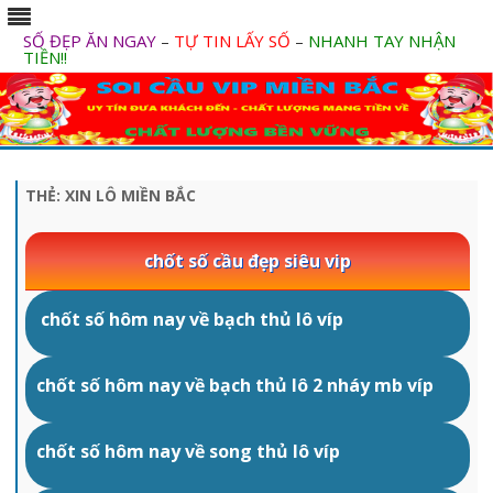
SỐ ĐẸP ĂN NGAY
–
TỰ TIN LẤY SỐ
–
NHANH TAY NHẬN
TIỀN!!
Skip
to
content
THẺ:
XIN LÔ MIỀN BẮC
chốt số cầu đẹp siêu vip
chốt số hôm nay về bạch thủ lô víp
chốt số hôm nay về bạch thủ lô 2 nháy mb víp
chốt số hôm nay về song thủ lô víp