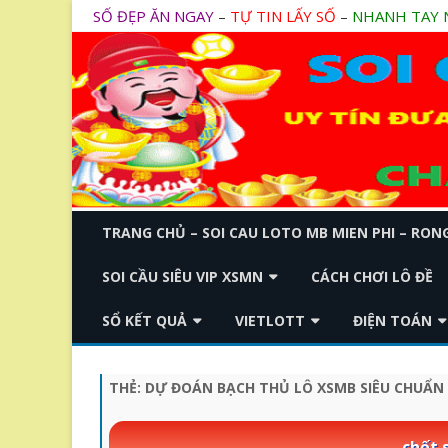
SỐ ĐẸP ĂN NGAY
–
TỰ TIN LẤY SỐ
–
NHANH TAY N
TRANG CHỦ – SOI CAU LOTO MB MIEN PHI – RON
SOI CẦU SIÊU VIP XSMN
CÁCH CHƠI LÔ ĐỀ
TƯ VẤN SOI CẦU XSMT BAO LÔ
SỔ KẾT QUẢ
VIETLOTT
ĐIỆN TOÁN
MIỀN NAM VIP
SỔ KẾT QUẢ XSMT
MAX 4D
XỔ SỐ THẦN TÀI
TƯ VẤN SOI CẦU XSMN CẶP XÍU
THẺ:
DỰ ĐOÁN BẠCH THỦ LÔ XSMB SIÊU CHUẨN
SỔ KẾT QUẢ XSMN
MAX 3D
XỔ SỐ ĐIỆN TOÁ
CHỦ VIP
SỔ KẾT QUẢ XSMB
XỔ SỐ POWER 6/55
XỔ SỐ ĐIỆN TOÁ
chốt 
TƯ VẤN SOI CẦU XSMN ĐẶC