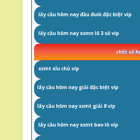
lấy cầu hôm nay đầu đuôi đặc biệt víp
lấy cầu hôm nay xsmn lô 3 số víp
chốt số 
xsmt xỉu chủ víp
lấy cầu hôm nay giải đặc biệt víp
lấy cầu hôm nay xsmt giải 8 víp
lấy cầu hôm nay xsmt bao lô víp