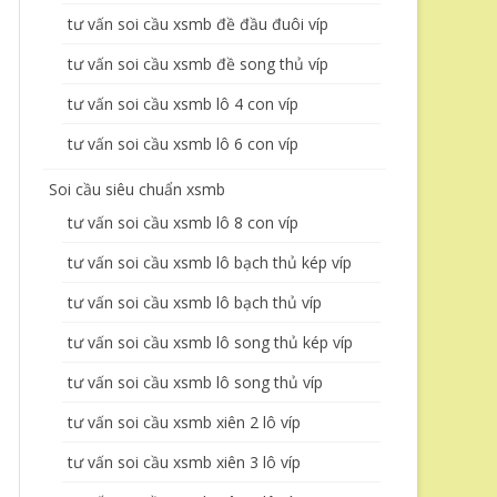
tư vấn soi cầu xsmb đề đầu đuôi víp
tư vấn soi cầu xsmb đề song thủ víp
tư vấn soi cầu xsmb lô 4 con víp
tư vấn soi cầu xsmb lô 6 con víp
Soi cầu siêu chuẩn xsmb
tư vấn soi cầu xsmb lô 8 con víp
tư vấn soi cầu xsmb lô bạch thủ kép víp
tư vấn soi cầu xsmb lô bạch thủ víp
tư vấn soi cầu xsmb lô song thủ kép víp
tư vấn soi cầu xsmb lô song thủ víp
tư vấn soi cầu xsmb xiên 2 lô víp
tư vấn soi cầu xsmb xiên 3 lô víp