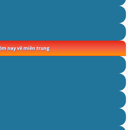
hôm nay về miền trung