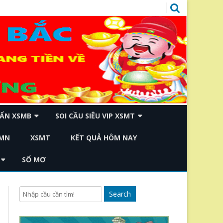
UẨN XSMB
SOI CẦU SIÊU VIP XSMT
B LÔ 8
MN
XSMT
TƯ VẤN SOI CẦU XSMT BAO LÔ
KẾT QUẢ HÔM NAY
VÍP
SỔ MƠ
B LÔ
TƯ VẤN SOI CẦU XSMT CẶP XÍU
ETLOTT
CHỦ VÍP
Search
B LÔ
SMT
TƯ VẤN SOI CẦU XSMT ĐẶC
BIỆT VÍP
SMN