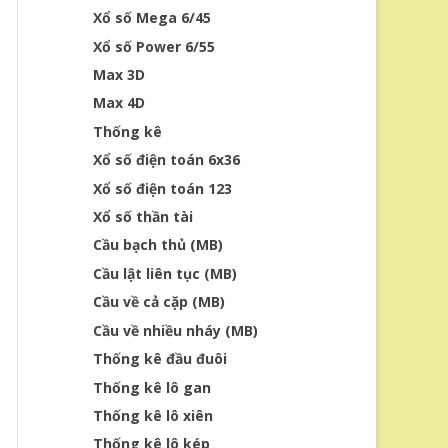
Xổ số Mega 6/45
Xổ số Power 6/55
Max 3D
Max 4D
Thống kê
Xổ số điện toán 6x36
Xổ số điện toán 123
Xổ số thần tài
Cầu bạch thủ (MB)
Cầu lật liên tục (MB)
Cầu về cả cặp (MB)
Cầu về nhiều nháy (MB)
Thống kê đầu đuôi
Thống kê lô gan
Thống kê lô xiên
Thống kê lô kép