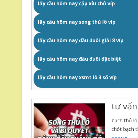
lấy cầu hôm nay cặp xỉu chủ víp
lấy cầu hôm nay song thủ lô víp
lấy cầu hôm nay đầu đuôi giải 8 víp
lấy cầu hôm nay đầu đuôi đặc biệt
lấy cầu hôm nay xsmt lô 3 số víp
tư vấn
bạch thủ lô
chốt bạch t
more »