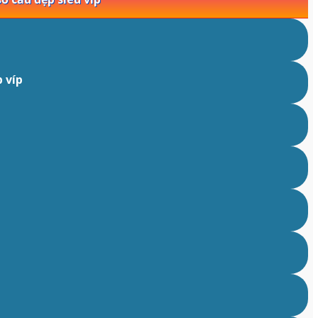
TƯ VẤN SOI CẦU XSMB LÔ 10
TƯ VẤN SOI CẦU XSM
CẦU BẠCH THỦ (MB)
THỐNG KÊ ĐẦU – ĐUÔI
QUAY THỬ X
CON VÍP
SONG THỦ KÉP VÍP
THỐNG KÊ ĐUÔI
TƯ VẤN SOI CẦU XSMB ĐỀ 4
TƯ VẤN SOI CẦU XSM
CON VÍP
SONG THỦ VÍP
 víp
THỐNG KÊ ĐẦU
TƯ VẤN SOI CẦU XSMB ĐỀ 6
TƯ VẤN SOI CẦU XSMB
THỐNG KÊ LÔ KÉP
CON VÍP
LÔ VÍP
THỐNG KÊ LÔ XIÊN
TƯ VẤN SOI CẦU XSMB ĐỀ 8
TƯ VẤN SOI CẦU XSMB
CON VÍP
THỐNG KÊ LÔ GAN
LÔ VÍP
TƯ VẤN SOI CẦU XSMB ĐỀ 10
THỐNG KÊ ĐẦU ĐUÔI
TƯ VẤN SOI CẦU XSMB
CON VÍP
LÔ VÍP
TƯ VẤN SOI CẦU XSMB ĐỀ
BẠCH THỦ VÍP
TƯ VẤN SOI CẦU XSMB ĐỀ ĐẦU
ĐUÔI VÍP