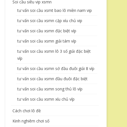
Soi cầu siêu vip xsmn
tư vấn soi cầu xsmt bao lô miền nam vip
tư vấn soi cầu xsmn cặp xíu chủ vip
tư vấn soi cầu xsmn đặc biệt víp
tư vấn soi cầu xsmn giải tám víp
tư vấn soi cầu xsmn lô 3 số giải đặc biệt
víp
tư vấn soi cầu xsmn sớ đầu đuôi giải 8 víp
tư vấn soi cầu xsmn đầu đuôi đặc biệt
tư vấn soi cầu xsmn song thủ lô víp
tư vấn soi cầu xsmn xíu chủ víp
Cách chơi lô đề
Kinh nghiêm chơi số