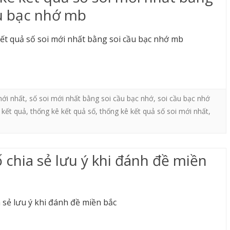
u bạc nhớ mb
ết quả số soi mới nhất bằng soi cầu bạc nhớ mb
mới nhất
,
số soi mới nhất bằng soi cầu bạc nhớ
,
soi cầu bạc nhớ
 kết quả
,
thống kê kết quả số
,
thống kê kết quả số soi mới nhất
,
 chia sẻ lưu ý khi đánh đề miền
 sẻ lưu ý khi đánh đề miền bắc