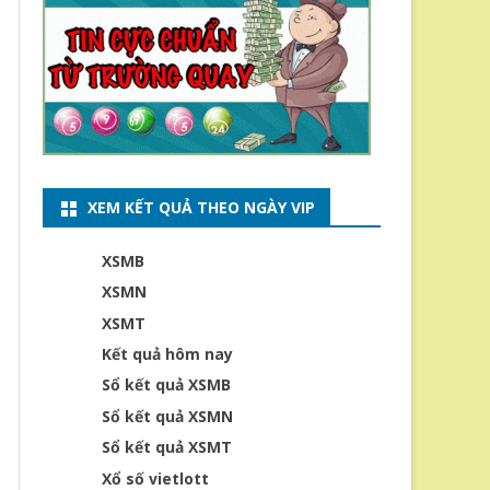
B LÔ
TƯ VẤN SOI CẦU XSMT GIẢI
SMB
TÁM VÍP
B LÔ
TƯ VẤN SOI CẦU XSMT LÔ 3 SỐ
GIẢI ĐẶC BIỆT VÍP
 XIÊN 2
TƯ VẤN SOI CẦU XSMT SỚ ĐẦU
ĐUÔI GIẢI 8 VÍP
XEM KẾT QUẢ THEO NGÀY VIP
 XIÊN 3
TƯ VẤN SOI CẦU XSMT SỚ ĐẦU
ĐUÔI GIẢI ĐẶC BIỆT VÍP
XSMB
XSMN
 XIÊN 4
TƯ VẤN SOI CẦU XSMT SONG
XSMT
THỦ LÔ VÍP
Kết quả hôm nay
TƯ VẤN SOI CẦU XSMT XÍU
Sổ kết quả XSMB
CHỦ
Sổ kết quả XSMN
Sổ kết quả XSMT
Xổ số vietlott