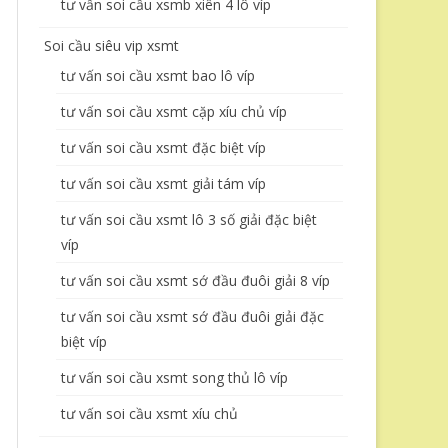
tư vấn soi cầu xsmb xiên 4 lô víp
Soi cầu siêu vip xsmt
tư vấn soi cầu xsmt bao lô víp
tư vấn soi cầu xsmt cặp xíu chủ víp
tư vấn soi cầu xsmt đặc biệt víp
tư vấn soi cầu xsmt giải tám víp
tư vấn soi cầu xsmt lô 3 số giải đặc biệt
víp
tư vấn soi cầu xsmt sớ đầu đuôi giải 8 víp
tư vấn soi cầu xsmt sớ đầu đuôi giải đặc
biệt víp
tư vấn soi cầu xsmt song thủ lô víp
tư vấn soi cầu xsmt xíu chủ