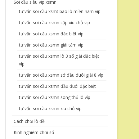
Soi cầu siêu vip xsmn
tư vấn soi cầu xsmt bao lô miền nam vip
tư vấn soi cầu xsmn cặp xíu chủ vip
tư vấn soi cầu xsmn đặc biệt víp
tư vấn soi cầu xsmn giải tám víp
tư vấn soi cầu xsmn lô 3 số giải đặc biệt
víp
tư vấn soi cầu xsmn sớ đầu đuôi giải 8 víp
tư vấn soi cầu xsmn đầu đuôi đặc biệt
tư vấn soi cầu xsmn song thủ lô víp
tư vấn soi cầu xsmn xíu chủ víp
Cách chơi lô đề
Kinh nghiêm chơi số