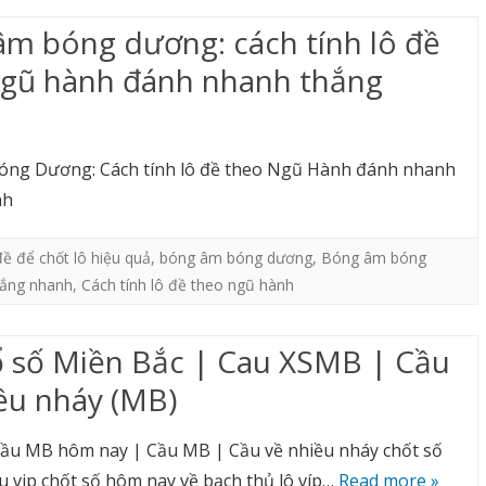
m bóng dương: cách tính lô đề
ngũ hành đánh nhanh thắng
ng Dương: Cách tính lô đề theo Ngũ Hành đánh nhanh
nh
 để chốt lô hiệu quả
,
bóng âm bóng dương
,
Bóng âm bóng
hắng nhanh
,
Cách tính lô đề theo ngũ hành
 số Miền Bắc | Cau XSMB | Cầu
ều nháy (MB)
ầu MB hôm nay | Cầu MB | Cầu về nhiều nháy chốt số
u vip chốt số hôm nay về bạch thủ lô víp…
Read more »