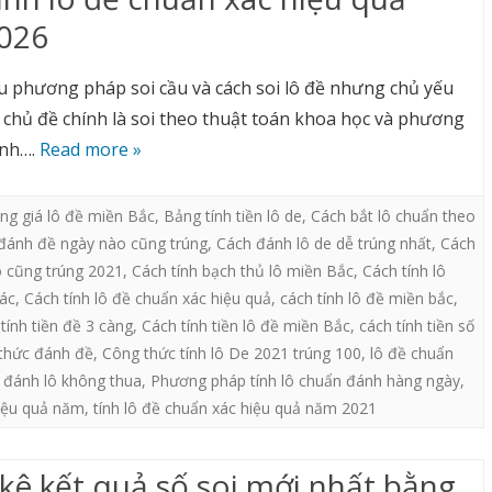
TƯ VẤN SOI CẦU XSMB ĐỀ
026
SONG THỦ VÍP
u phương pháp soi cầu và cách soi lô đề nhưng chủ yếu
TƯ VẤN SOI CẦU XSMB LÔ 4
chủ đề chính là soi theo thuật toán khoa học và phương
CON VÍP
inh….
Read more »
TƯ VẤN SOI CẦU XSMB LÔ 6
CON VÍP
ng giá lô đề miền Bắc
,
Bảng tính tiền lô de
,
Cách bắt lô chuẩn theo
đánh đề ngày nào cũng trúng
,
Cách đánh lô de dễ trúng nhất
,
Cách
 cũng trúng 2021
,
Cách tính bạch thủ lô miền Bắc
,
Cách tính lô
xác
,
Cách tính lô đề chuẩn xác hiệu quả
,
cách tính lô đề miền bắc
,
tính tiền đề 3 càng
,
Cách tính tiền lô đề miền Bắc
,
cách tính tiền số
thức đánh đề
,
Công thức tính lô De 2021 trúng 100
,
lô đề chuẩn
đánh lô không thua
,
Phương pháp tính lô chuẩn đánh hàng ngày
,
hiệu quả năm
,
tính lô đề chuẩn xác hiệu quả năm 2021
kê kết quả số soi mới nhất bằng