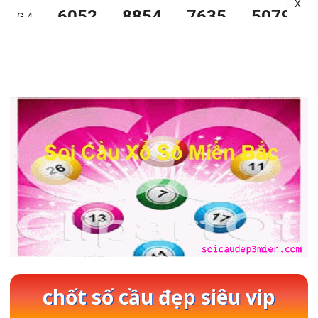
chốt số cầu đẹp siêu vip