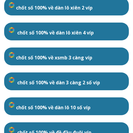
chốt số 100% về dàn lô xiên 2 víp
chốt số 100% về dàn lô xiên 4 víp
chốt số 100% về xsmb 3 càng víp
chốt số 100% về dàn 3 càng 2 số víp
chốt số 100% về dàn lô 10 số víp
chốt số 100% về đề đầu đuôi víp