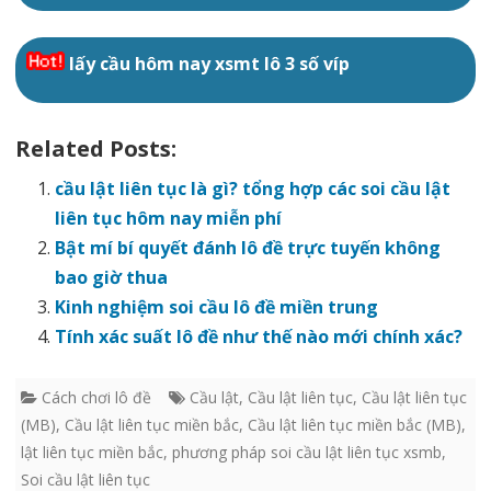
lấy cầu hôm nay xsmt lô 3 số víp
Related Posts:
cầu lật liên tục là gì? tổng hợp các soi cầu lật
liên tục hôm nay miễn phí
Bật mí bí quyết đánh lô đề trực tuyến không
bao giờ thua
Kinh nghiệm soi cầu lô đề miền trung
Tính xác suất lô đề như thế nào mới chính xác?
Cách chơi lô đề
Cầu lật
,
Cầu lật liên tục
,
Cầu lật liên tục
(MB)
,
Cầu lật liên tục miền bắc
,
Cầu lật liên tục miền bắc (MB)
,
lật liên tục miền bắc
,
phương pháp soi cầu lật liên tục xsmb
,
Soi cầu lật liên tục