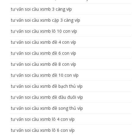
tư vấn soi cầu xsmb 3 càng víp
tư vấn soi cầu xsmb cặp 3 càng víp
tư vấn soi cầu xsmb lô 10 con víp
tư vấn soi cầu xsmb đề 4 con víp
tư vấn soi cầu xsmb đề 6 con víp
tư vấn soi cầu xsmb đề 8 con víp
tư vấn soi cầu xsmb đề 10 con víp
tư vấn soi cầu xsmb đề bạch thủ víp
tư vấn soi cầu xsmb đề đầu đuôi víp
tư vấn soi cầu xsmb đề song thủ víp
tư vấn soi cầu xsmb lô 4 con víp
tư vấn soi cầu xsmb lô 6 con víp