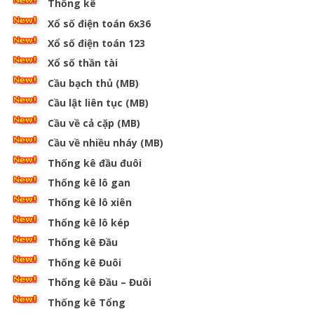
Thống kê
Xổ số điện toán 6x36
Xổ số điện toán 123
Xổ số thần tài
Cầu bạch thủ (MB)
Cầu lật liên tục (MB)
Cầu về cả cặp (MB)
Cầu về nhiều nháy (MB)
Thống kê đầu đuôi
Thống kê lô gan
Thống kê lô xiên
Thống kê lô kép
Thống kê Đầu
Thống kê Đuôi
Thống kê Đầu – Đuôi
Thống kê Tổng