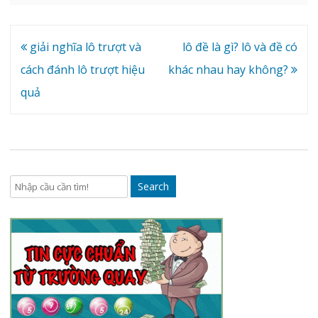
Điều
giải nghĩa lô trượt và
lô đề là gì? lô và đề có
hướng
cách đánh lô trượt hiệu
khác nhau hay không?
bài
quả
viết
Search