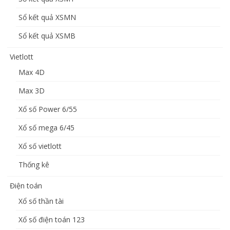
Sổ kết quả XSMN
Sổ kết quả XSMB
Vietlott
Max 4D
Max 3D
Xổ số Power 6/55
Xổ số mega 6/45
Xổ số vietlott
Thống kê
Điện toán
Xổ số thần tài
Xổ số điện toán 123