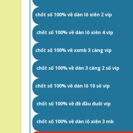
chốt số 100% về dàn lô xiên 2 víp
chốt số 100% về dàn lô xiên 4 víp
chốt số 100% về xsmb 3 càng víp
chốt số 100% về dàn 3 càng 2 số víp
chốt số 100% về dàn lô 10 số víp
chốt số 100% về đề đầu đuôi víp
chốt số 100% về dàn lô xiên 3 mb