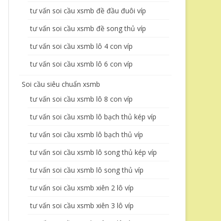
tư vấn soi cầu xsmb đề đầu đuôi víp
tư vấn soi cầu xsmb đề song thủ víp
tư vấn soi cầu xsmb lô 4 con víp
tư vấn soi cầu xsmb lô 6 con víp
Soi cầu siêu chuẩn xsmb
tư vấn soi cầu xsmb lô 8 con víp
tư vấn soi cầu xsmb lô bạch thủ kép víp
tư vấn soi cầu xsmb lô bạch thủ víp
tư vấn soi cầu xsmb lô song thủ kép víp
tư vấn soi cầu xsmb lô song thủ víp
tư vấn soi cầu xsmb xiên 2 lô víp
tư vấn soi cầu xsmb xiên 3 lô víp