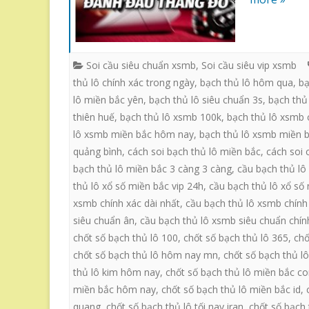
Soi cầu siêu chuẩn xsmb
,
Soi cầu siêu vip xsmb
thủ lô chính xác trong ngày
,
bạch thủ lô hôm qua
,
bạ
lô miền bắc yên
,
bạch thủ lô siêu chuẩn 3s
,
bạch thủ
thiên huế
,
bạch thủ lô xsmb 100k
,
bạch thủ lô xsmb c
lô xsmb miền bắc hôm nay
,
bạch thủ lô xsmb miền bắ
quảng bình
,
cách soi bạch thủ lô miền bắc
,
cách soi 
bạch thủ lô miền bắc 3 càng 3 càng
,
cầu bạch thủ lô
thủ lô xổ số miền bắc vip 24h
,
cầu bạch thủ lô xổ số
xsmb chính xác dài nhất
,
cầu bạch thủ lô xsmb chính 
siêu chuẩn ân
,
cầu bạch thủ lô xsmb siêu chuẩn chín
chốt số bạch thủ lô 100
,
chốt số bạch thủ lô 365
,
chố
chốt số bạch thủ lô hôm nay mn
,
chốt số bạch thủ l
thủ lô kim hôm nay
,
chốt số bạch thủ lô miền bắc co
miền bắc hôm nay
,
chốt số bạch thủ lô miền bắc id
,
quang
,
chốt số bạch thủ lô tối nay iran
,
chốt số bạch 