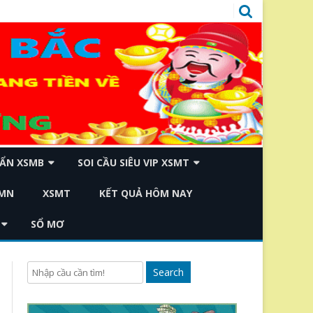
UẨN XSMB
SOI CẦU SIÊU VIP XSMT
B LÔ 8
MN
XSMT
TƯ VẤN SOI CẦU XSMT BAO LÔ
KẾT QUẢ HÔM NAY
VÍP
SỔ MƠ
B LÔ
TƯ VẤN SOI CẦU XSMT CẶP XÍU
ETLOTT
CHỦ VÍP
Search
B LÔ
SMT
TƯ VẤN SOI CẦU XSMT ĐẶC
BIỆT VÍP
SMN