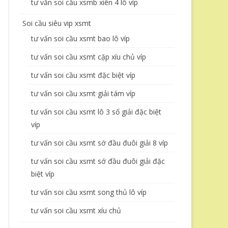
tư vấn soi cầu xsmb xiên 4 lô víp
Soi cầu siêu vip xsmt
tư vấn soi cầu xsmt bao lô víp
tư vấn soi cầu xsmt cặp xíu chủ víp
tư vấn soi cầu xsmt đặc biệt víp
tư vấn soi cầu xsmt giải tám víp
tư vấn soi cầu xsmt lô 3 số giải đặc biệt
víp
tư vấn soi cầu xsmt sớ đầu đuôi giải 8 víp
tư vấn soi cầu xsmt sớ đầu đuôi giải đặc
biệt víp
tư vấn soi cầu xsmt song thủ lô víp
tư vấn soi cầu xsmt xíu chủ