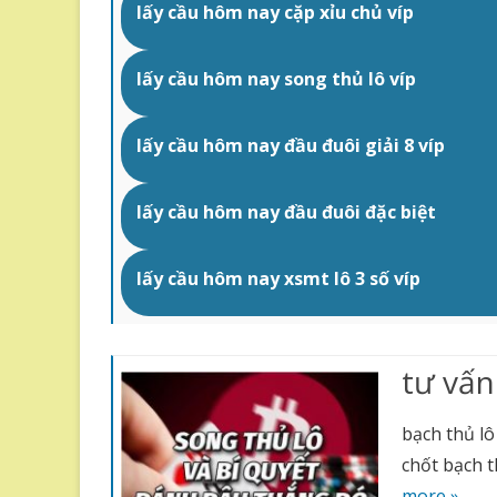
lấy cầu hôm nay cặp xỉu chủ víp
lấy cầu hôm nay song thủ lô víp
lấy cầu hôm nay đầu đuôi giải 8 víp
lấy cầu hôm nay đầu đuôi đặc biệt
lấy cầu hôm nay xsmt lô 3 số víp
tư vấn
bạch thủ lô
chốt bạch t
more »