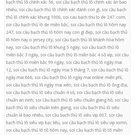
bạch thủ lô chính xác 56
,
soi cầu bạch thủ lô chính xác ăn bao
nhiêu
,
soi cầu bạch thủ lô chính xác đánh con gì
,
soi cầu bạch
thủ lô chính xác khung 1000
,
soi cau bach thu lo de 247 .com
,
soi cầu bạch thủ lô de miền bắc
,
soi cầu bạch thủ lô hôm nay
247
,
soi cầu bạch thủ lô hôm nay con gì đẹp
,
soi cầu bạch thủ
lô hôm nay o jersey city
,
soi cầu bạch thủ lô khánh hòa hôm
nay
,
soi cầu bạch thủ lô khung 5 ngày
,
soi cầu bạch thủ lô
miền bắc 3 ngày
,
soi cầu bạch thủ lô miền bắc 4 số vip
,
soi cầu
bạch thủ lô miền bắc 99 ngày
,
soi cầu bạch thủ lô ngày mai
12
,
soi cầu bạch thủ lô ngày mai 5 tháng 7
,
soi cầu bạch thủ lô
ngày mai 666
,
soi cầu bạch thủ lô ngày mai online miễn phí
,
soi cầu bạch thủ lô ngày mai xiên
,
soi cầu bạch thủ lô ông địa
,
soi cầu bạch thủ lô siêu chuẩn 4 số
,
soi cầu bạch thủ lô siêu
chuẩn an ninh
,
soi cầu bạch thủ lô siêu chuẩn giang hồ
,
soi cầu
bạch thủ lô siêu chuẩn kiên giang
,
soi cầu bạch thủ lô siêu
chuẩn là bao nhiêu
,
soi cầu bạch thủ lô siêu vip 007
,
soi cầu
bạch thủ lô siêu vip bạc liêu
,
soi cầu bạch thủ lô siêu vip xsmn
,
soi cầu bạch thủ lô tô hôm nay
,
soi cầu bạch thủ lô tô miền