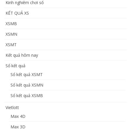
Kinh nghiêm chơi số
KẾT QUẢ XS
XSMB
XSMN
XSMT
Kết quả hôm nay
Sổ kết quả
Sổ kết quả XSMT
Sổ kết quả XSMN
Sổ kết quả XSMB
Vietlott
Max 4D
Max 3D