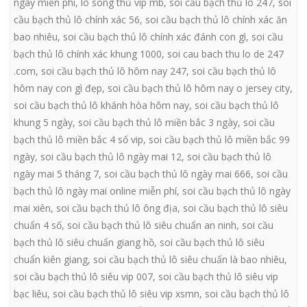
ngày miễn phí
,
lô song thủ víp mb
,
soi cầu bạch thủ lô 247
,
soi
cầu bạch thủ lô chính xác 56
,
soi cầu bạch thủ lô chính xác ăn
bao nhiêu
,
soi cầu bạch thủ lô chính xác đánh con gì
,
soi cầu
bạch thủ lô chính xác khung 1000
,
soi cau bach thu lo de 247
.com
,
soi cầu bạch thủ lô hôm nay 247
,
soi cầu bạch thủ lô
hôm nay con gì đẹp
,
soi cầu bạch thủ lô hôm nay o jersey city
,
soi cầu bạch thủ lô khánh hòa hôm nay
,
soi cầu bạch thủ lô
khung 5 ngày
,
soi cầu bạch thủ lô miền bắc 3 ngày
,
soi cầu
bạch thủ lô miền bắc 4 số vip
,
soi cầu bạch thủ lô miền bắc 99
ngày
,
soi cầu bạch thủ lô ngày mai 12
,
soi cầu bạch thủ lô
ngày mai 5 tháng 7
,
soi cầu bạch thủ lô ngày mai 666
,
soi cầu
bạch thủ lô ngày mai online miễn phí
,
soi cầu bạch thủ lô ngày
mai xiên
,
soi cầu bạch thủ lô ông địa
,
soi cầu bạch thủ lô siêu
chuẩn 4 số
,
soi cầu bạch thủ lô siêu chuẩn an ninh
,
soi cầu
bạch thủ lô siêu chuẩn giang hồ
,
soi cầu bạch thủ lô siêu
chuẩn kiên giang
,
soi cầu bạch thủ lô siêu chuẩn là bao nhiêu
,
soi cầu bạch thủ lô siêu vip 007
,
soi cầu bạch thủ lô siêu vip
bạc liêu
,
soi cầu bạch thủ lô siêu vip xsmn
,
soi cầu bạch thủ lô