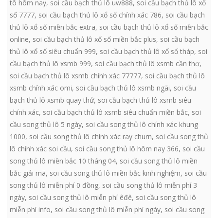
tô hôm nay
,
soi cầu bạch thủ lô uw888
,
soi cầu bạch thủ lô xổ
số 7777
,
soi cầu bạch thủ lô xổ số chính xác 786
,
soi cầu bạch
thủ lô xổ số miền bắc extra
,
soi cầu bạch thủ lô xổ số miền bắc
online
,
soi cầu bạch thủ lô xổ số miền bắc plus
,
soi cầu bạch
thủ lô xổ số siêu chuẩn 999
,
soi cầu bạch thủ lô xổ số tháp
,
soi
cầu bạch thủ lô xsmb 999
,
soi cầu bạch thủ lô xsmb cần thơ
,
soi cầu bạch thủ lô xsmb chính xác 77777
,
soi cầu bạch thủ lô
xsmb chính xác omi
,
soi cầu bạch thủ lô xsmb ngãi
,
soi cầu
bạch thủ lô xsmb quay thử
,
soi cầu bạch thủ lô xsmb siêu
chính xác
,
soi cầu bạch thủ lô xsmb siêu chuẩn miền bắc
,
soi
cầu song thủ lô 5 ngày
,
soi cầu song thủ lô chính xác khung
1000
,
soi cầu song thủ lô chính xác ray churn
,
soi cầu song thủ
lô chính xác soi cầu
,
soi cầu song thủ lô hôm nay 366
,
soi cầu
song thủ lô miền bắc 10 tháng 04
,
soi cầu song thủ lô miền
bắc giải mã
,
soi cầu song thủ lô miền bắc kinh nghiệm
,
soi cầu
song thủ lô miễn phí 0 đồng
,
soi cầu song thủ lô miễn phí 3
ngày
,
soi cầu song thủ lô miễn phí êđê
,
soi cầu song thủ lô
miễn phí info
,
soi cầu song thủ lô miễn phí ngày
,
soi cầu song