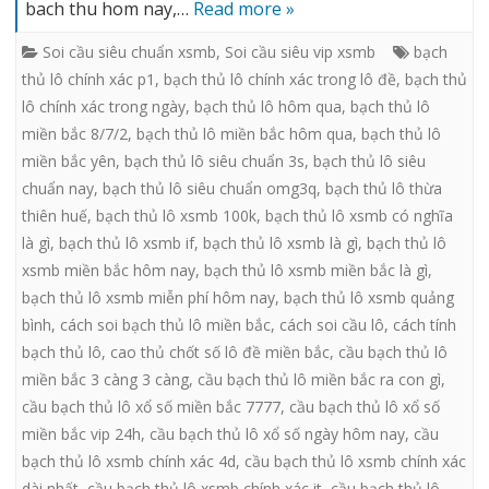
bach thu hom nay,…
Read more »
Soi cầu siêu chuẩn xsmb
,
Soi cầu siêu vip xsmb
bạch
thủ lô chính xác p1
,
bạch thủ lô chính xác trong lô đề
,
bạch thủ
lô chính xác trong ngày
,
bạch thủ lô hôm qua
,
bạch thủ lô
miền bắc 8/7/2
,
bạch thủ lô miền bắc hôm qua
,
bạch thủ lô
miền bắc yên
,
bạch thủ lô siêu chuẩn 3s
,
bạch thủ lô siêu
chuẩn nay
,
bạch thủ lô siêu chuẩn omg3q
,
bạch thủ lô thừa
thiên huế
,
bạch thủ lô xsmb 100k
,
bạch thủ lô xsmb có nghĩa
là gì
,
bạch thủ lô xsmb if
,
bạch thủ lô xsmb là gì
,
bạch thủ lô
xsmb miền bắc hôm nay
,
bạch thủ lô xsmb miền bắc là gì
,
bạch thủ lô xsmb miễn phí hôm nay
,
bạch thủ lô xsmb quảng
bình
,
cách soi bạch thủ lô miền bắc
,
cách soi cầu lô
,
cách tính
bạch thủ lô
,
cao thủ chốt số lô đề miền bắc
,
cầu bạch thủ lô
miền bắc 3 càng 3 càng
,
cầu bạch thủ lô miền bắc ra con gì
,
cầu bạch thủ lô xổ số miền bắc 7777
,
cầu bạch thủ lô xổ số
miền bắc vip 24h
,
cầu bạch thủ lô xổ số ngày hôm nay
,
cầu
bạch thủ lô xsmb chính xác 4d
,
cầu bạch thủ lô xsmb chính xác
dài nhất
,
cầu bạch thủ lô xsmb chính xác it
,
cầu bạch thủ lô