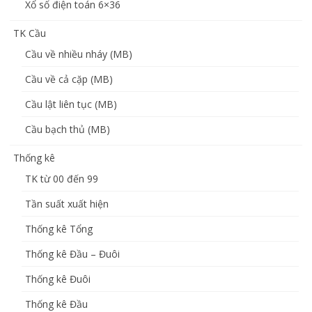
Xổ số điện toán 6×36
TK Cầu
Cầu về nhiều nháy (MB)
Cầu về cả cặp (MB)
Cầu lật liên tục (MB)
Cầu bạch thủ (MB)
Thống kê
TK từ 00 đến 99
Tần suất xuất hiện
Thống kê Tổng
Thống kê Đầu – Đuôi
Thống kê Đuôi
Thống kê Đầu