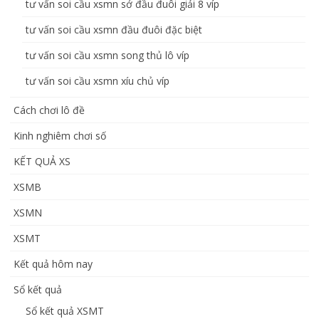
tư vấn soi cầu xsmn sớ đầu đuôi giải 8 víp
tư vấn soi cầu xsmn đầu đuôi đặc biệt
tư vấn soi cầu xsmn song thủ lô víp
tư vấn soi cầu xsmn xíu chủ víp
Cách chơi lô đề
Kinh nghiêm chơi số
KẾT QUẢ XS
XSMB
XSMN
XSMT
Kết quả hôm nay
Sổ kết quả
Sổ kết quả XSMT