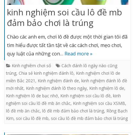
kinh nghiệm soi cầu lô đề mb
đảm bảo chơi là trúng
Chào các anh em, chơi lô đề được một thời gian tôi đã
tìm hiểu được tất tần tật về các cách chơi, mẹo chơi,
quy luật của những con…
Read more »
Kinh nghiêm chơi số
Cách đánh lô ngày nào cũng
trúng
,
Chia sẻ kinh nghiệm đánh lô
,
Kinh nghiệm chơi lô de
miền Bắc 2021
,
Kinh nghiệm đánh de
,
kinh nghiệm đánh lô đề
mới nhất
,
Kinh nghiệm đánh lô theo ngày
,
Kinh nghiệm lô de
,
Kinh nghiệm lô de bạc nhớ
,
Kinh nghiệm soi cầu lô đề
,
kinh
nghiệm soi cầu lô đề mb ăn chắc
,
Kinh nghiệm soi cầu XSMB
,
lô đề mb ăn chắc
,
lô đề mb đảm bảo chơi là trúng
,
Rồng Bạch
Kim
,
soi cầu lô đề mb
,
soi cầu lô đề mb đảm bảo chơi là trúng