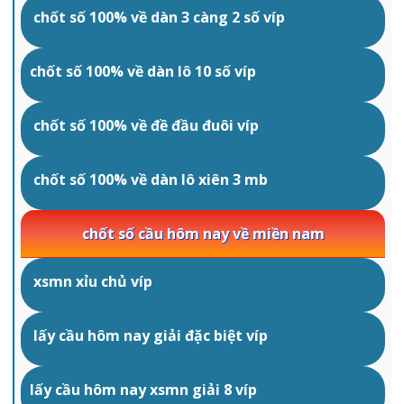
chốt số 100% về dàn 3 càng 2 số víp
chốt số 100% về dàn lô 10 số víp
chốt số 100% về đề đầu đuôi víp
chốt số 100% về dàn lô xiên 3 mb
chốt số cầu hôm nay về miền nam
xsmn xỉu chủ víp
lấy cầu hôm nay giải đặc biệt víp
lấy cầu hôm nay xsmn giải 8 víp