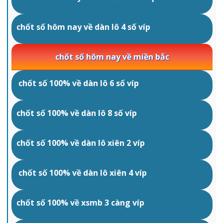
chốt số hôm nay về dàn lô 4 số víp
chốt số hôm nay về miền bắc
chốt số 100% về dàn lô 6 số víp
chốt số 100% về dàn lô 8 số víp
chốt số 100% về dàn lô xiên 2 víp
chốt số 100% về dàn lô xiên 4 víp
chốt số 100% về xsmb 3 càng víp