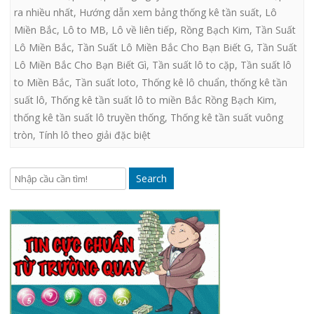
ra nhiều nhất
,
Hướng dẫn xem bảng thống kê tần suất
,
Lô
Miền Bắc
,
Lô to MB
,
Lô về liên tiếp
,
Rồng Bạch Kim
,
Tần Suất
Lô Miền Bắc
,
Tần Suất Lô Miền Bắc Cho Bạn Biết G
,
Tần Suất
Lô Miền Bắc Cho Bạn Biết Gì
,
Tần suất lô to cặp
,
Tần suất lô
to Miền Bắc
,
Tần suất loto
,
Thống kê lô chuẩn
,
thống kê tần
suất lô
,
Thống kê tần suất lô to miền Bắc Rồng Bạch Kim
,
thống kê tần suất lô truyền thống
,
Thống kê tần suất vuông
tròn
,
Tính lô theo giải đặc biệt
Search