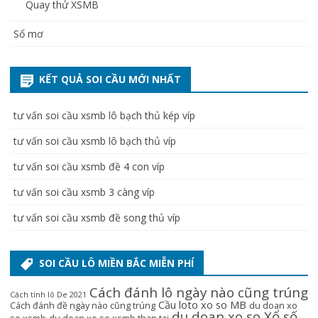
Quay thử XSMB
Sổ mơ
KẾT QUẢ SOI CẦU MỚI NHẤT
tư vấn soi cầu xsmb lô bạch thủ kép víp
tư vấn soi cầu xsmb lô bạch thủ víp
tư vấn soi cầu xsmb đề 4 con víp
tư vấn soi cầu xsmb 3 càng víp
tư vấn soi cầu xsmb đề song thủ víp
SOI CẦU LÔ MIỀN BẮC MIỄN PHÍ
Cách đánh lô ngày nào cũng trúng
Cách tính lô De 2021
Cầu loto xo so MB
Cách đánh đề ngày nào cũng trúng
du doan xo
du doan xo so Xổ số