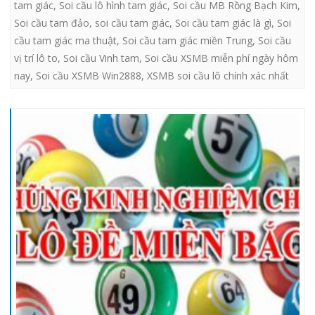
tam giác
,
Soi cầu lô hình tam giác
,
Soi cầu MB Rồng Bạch Kim
,
Soi cầu tam đảo
,
soi cầu tam giác
,
Soi cầu tam giác là gì
,
Soi
cầu tam giác ma thuật
,
Soi cầu tam giác miền Trung
,
Soi cầu
vị trí lô to
,
Soi cầu Vinh tam
,
Soi cầu XSMB miễn phí ngày hôm
nay
,
Soi cầu XSMB Win2888
,
XSMB soi cầu lô chính xác nhất