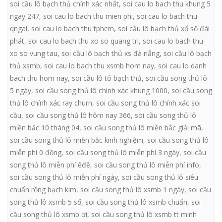
soi cầu lô bạch thủ chính xác nhất
,
soi cau lo bach thu khung 5
ngay 247
,
soi cau lo bach thu mien phi
,
soi cau lo bach thu
qngai
,
soi cau lo bach thu tphcm
,
soi cầu lô bạch thủ xổ số đài
phát
,
soi cau lo bach thu xo so quang tri
,
soi cau lo bach thu
xo so vung tau
,
soi cầu lô bạch thủ xs đà nẵng
,
soi cầu lô bạch
thủ xsmb
,
soi cau lo bach thu xsmb hom nay
,
soi cau lo danh
bach thu hom nay
,
soi cầu lô tô bạch thủ
,
soi cầu song thủ lô
5 ngày
,
soi cầu song thủ lô chính xác khung 1000
,
soi cầu song
thủ lô chính xác ray churn
,
soi cầu song thủ lô chính xác soi
cầu
,
soi cầu song thủ lô hôm nay 366
,
soi cầu song thủ lô
miền bắc 10 tháng 04
,
soi cầu song thủ lô miền bắc giải mã
,
soi cầu song thủ lô miền bắc kinh nghiệm
,
soi cầu song thủ lô
miễn phí 0 đồng
,
soi cầu song thủ lô miễn phí 3 ngày
,
soi cầu
song thủ lô miễn phí êđê
,
soi cầu song thủ lô miễn phí info
,
soi cầu song thủ lô miễn phí ngày
,
soi cầu song thủ lô siêu
chuẩn rồng bạch kim
,
soi cầu song thủ lô xsmb 1 ngày
,
soi cầu
song thủ lô xsmb 5 số
,
soi cầu song thủ lô xsmb chuẩn
,
soi
cầu song thủ lô xsmb ơi
,
soi cầu song thủ lô xsmb tt minh