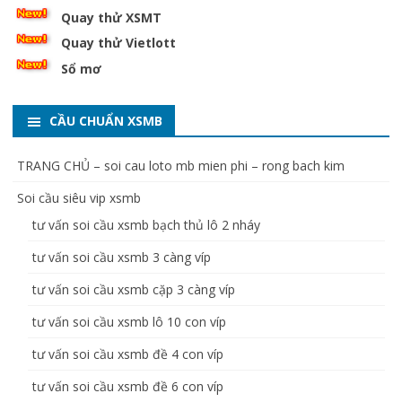
Quay thử XSMT
Quay thử Vietlott
Sổ mơ
CẦU CHUẨN XSMB
TRANG CHỦ – soi cau loto mb mien phi – rong bach kim
Soi cầu siêu vip xsmb
tư vấn soi cầu xsmb bạch thủ lô 2 nháy
tư vấn soi cầu xsmb 3 càng víp
tư vấn soi cầu xsmb cặp 3 càng víp
tư vấn soi cầu xsmb lô 10 con víp
tư vấn soi cầu xsmb đề 4 con víp
tư vấn soi cầu xsmb đề 6 con víp