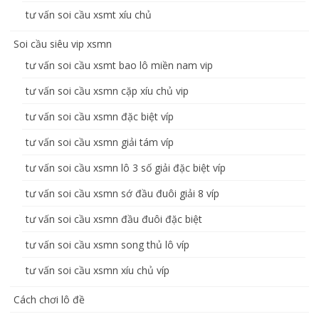
tư vấn soi cầu xsmt xíu chủ
Soi cầu siêu vip xsmn
tư vấn soi cầu xsmt bao lô miền nam vip
tư vấn soi cầu xsmn cặp xíu chủ vip
tư vấn soi cầu xsmn đặc biệt víp
tư vấn soi cầu xsmn giải tám víp
tư vấn soi cầu xsmn lô 3 số giải đặc biệt víp
tư vấn soi cầu xsmn sớ đầu đuôi giải 8 víp
tư vấn soi cầu xsmn đầu đuôi đặc biệt
tư vấn soi cầu xsmn song thủ lô víp
tư vấn soi cầu xsmn xíu chủ víp
Cách chơi lô đề