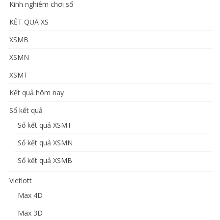
Kinh nghiêm chơi số
KẾT QUẢ XS
XSMB
XSMN
XSMT
Kết quả hôm nay
Sổ kết quả
Sổ kết quả XSMT
Sổ kết quả XSMN
Sổ kết quả XSMB
Vietlott
Max 4D
Max 3D