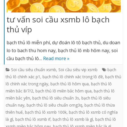
tư vấn soi cầu xsmb lô bạch
thủ víp
bạch thủ lô miễn phí, dự đoán lô tô bạch thủ, du doan
lo to bach thu hom nay, bạch thủ lô mb hôm nay, soi
cầu bạch thủ lô…
Read more »
Soi cầu siêu chuẩn xsmb
,
Soi cầu siêu vip xsmb
bạch
thủ lô chính xác p1
,
bạch thủ lô chính xác trong lô đề
,
bạch thủ
lô chính xác trong ngày
,
bạch thủ lô hôm qua
,
bạch thủ lô
miền bắc 8/7/2
,
bạch thủ lô miền bắc hôm qua
,
bạch thủ lô
miền bắc yên
,
bạch thủ lô siêu chuẩn 3s
,
bạch thủ lô siêu
chuẩn nay
,
bạch thủ lô siêu chuẩn omg3q
,
bạch thủ lô thừa
thiên huế
,
bạch thủ lô xsmb 100k
,
bạch thủ lô xsmb có nghĩa
là gì
,
bạch thủ lô xsmb if
,
bạch thủ lô xsmb là gì
,
bạch thủ lô
xsmb miền bắc hôm nay
,
bạch thủ lô xsmb miền bắc là gì
,