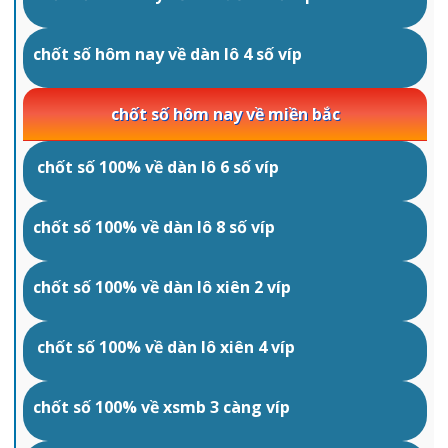
chốt số hôm nay về dàn lô 4 số víp
chốt số hôm nay về miền bắc
chốt số 100% về dàn lô 6 số víp
chốt số 100% về dàn lô 8 số víp
chốt số 100% về dàn lô xiên 2 víp
chốt số 100% về dàn lô xiên 4 víp
chốt số 100% về xsmb 3 càng víp