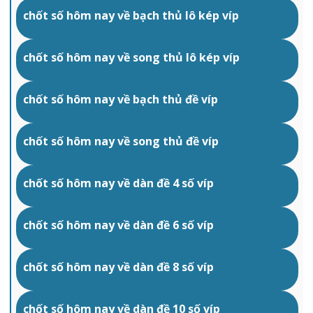
chốt số hôm nay về bạch thủ lô kép víp
chốt số hôm nay về song thủ lô kép víp
chốt số hôm nay về bạch thủ đề víp
chốt số hôm nay về song thủ đề víp
chốt số hôm nay về dàn đề 4 số víp
chốt số hôm nay về dàn đề 6 số víp
chốt số hôm nay về dàn đề 8 số víp
chốt số hôm nay về dàn đề 10 số víp