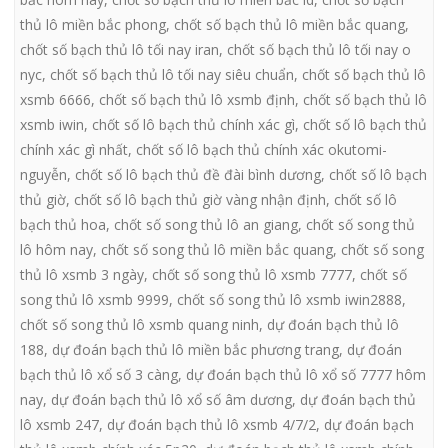
thủ lô miền bắc phong
,
chốt số bạch thủ lô miền bắc quang
,
chốt số bạch thủ lô tối nay iran
,
chốt số bạch thủ lô tối nay o
nyc
,
chốt số bạch thủ lô tối nay siêu chuẩn
,
chốt số bạch thủ lô
xsmb 6666
,
chốt số bạch thủ lô xsmb định
,
chốt số bạch thủ lô
xsmb iwin
,
chốt số lô bạch thủ chính xác gì
,
chốt số lô bạch thủ
chính xác gì nhất
,
chốt số lô bạch thủ chính xác okutomi-
nguyễn
,
chốt số lô bạch thủ đề đài bình dương
,
chốt số lô bạch
thủ giờ
,
chốt số lô bạch thủ giờ vàng nhận định
,
chốt số lô
bạch thủ hoa
,
chốt số song thủ lô an giang
,
chốt số song thủ
lô hôm nay
,
chốt số song thủ lô miền bắc quang
,
chốt số song
thủ lô xsmb 3 ngày
,
chốt số song thủ lô xsmb 7777
,
chốt số
song thủ lô xsmb 9999
,
chốt số song thủ lô xsmb iwin2888
,
chốt số song thủ lô xsmb quang ninh
,
dự đoán bạch thủ lô
188
,
dự đoán bạch thủ lô miền bắc phương trang
,
dự đoán
bạch thủ lô xổ số 3 càng
,
dự đoán bạch thủ lô xổ số 7777 hôm
nay
,
dự đoán bạch thủ lô xổ số âm dương
,
dự đoán bạch thủ
lô xsmb 247
,
dự đoán bạch thủ lô xsmb 4/7/2
,
dự đoán bạch