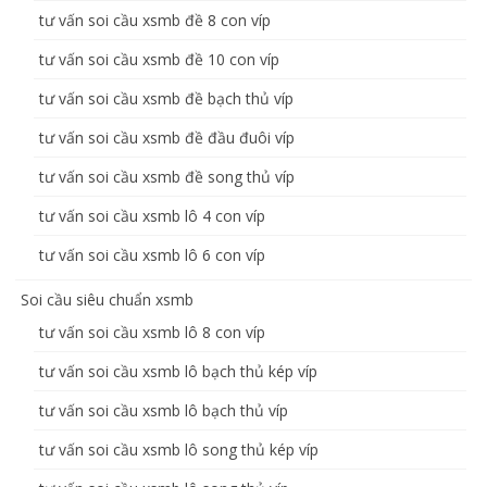
tư vấn soi cầu xsmb đề 8 con víp
tư vấn soi cầu xsmb đề 10 con víp
tư vấn soi cầu xsmb đề bạch thủ víp
tư vấn soi cầu xsmb đề đầu đuôi víp
tư vấn soi cầu xsmb đề song thủ víp
tư vấn soi cầu xsmb lô 4 con víp
tư vấn soi cầu xsmb lô 6 con víp
Soi cầu siêu chuẩn xsmb
tư vấn soi cầu xsmb lô 8 con víp
tư vấn soi cầu xsmb lô bạch thủ kép víp
tư vấn soi cầu xsmb lô bạch thủ víp
tư vấn soi cầu xsmb lô song thủ kép víp