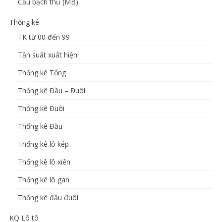
Cầu bạch thủ (MB)
Thống kê
TK từ 00 đến 99
Tần suất xuất hiện
Thống kê Tổng
Thống kê Đầu – Đuôi
Thống kê Đuôi
Thống kê Đầu
Thống kê lô kép
Thống kê lô xiên
Thống kê lô gan
Thống kê đầu đuôi
KQ Lô tô