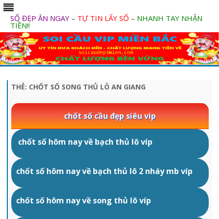
SỐ ĐẸP ĂN NGAY
–
TỰ TIN LẤY SỐ
–
NHANH TAY NHẬN
TIỀN!!
Skip
to
content
THẺ:
CHỐT SỐ SONG THỦ LÔ AN GIANG
chốt số cầu đẹp siêu vip
chốt số hôm nay về bạch thủ lô víp
chốt số hôm nay về bạch thủ lô 2 nháy mb víp
chốt số hôm nay về song thủ lô víp