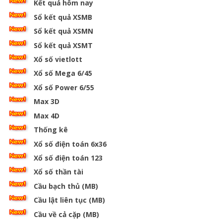
Kết quả hôm nay
Sổ kết quả XSMB
Sổ kết quả XSMN
Sổ kết quả XSMT
Xổ số vietlott
Xổ số Mega 6/45
Xổ số Power 6/55
Max 3D
Max 4D
Thống kê
Xổ số điện toán 6x36
Xổ số điện toán 123
Xổ số thần tài
Cầu bạch thủ (MB)
Cầu lật liên tục (MB)
Cầu về cả cặp (MB)