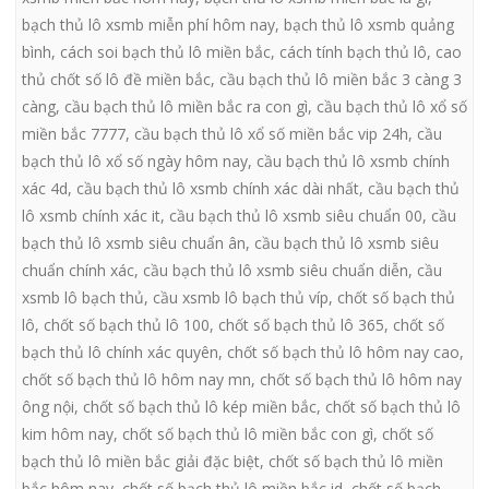
bạch thủ lô xsmb miễn phí hôm nay
,
bạch thủ lô xsmb quảng
bình
,
cách soi bạch thủ lô miền bắc
,
cách tính bạch thủ lô
,
cao
thủ chốt số lô đề miền bắc
,
cầu bạch thủ lô miền bắc 3 càng 3
càng
,
cầu bạch thủ lô miền bắc ra con gì
,
cầu bạch thủ lô xổ số
miền bắc 7777
,
cầu bạch thủ lô xổ số miền bắc vip 24h
,
cầu
bạch thủ lô xổ số ngày hôm nay
,
cầu bạch thủ lô xsmb chính
xác 4d
,
cầu bạch thủ lô xsmb chính xác dài nhất
,
cầu bạch thủ
lô xsmb chính xác it
,
cầu bạch thủ lô xsmb siêu chuẩn 00
,
cầu
bạch thủ lô xsmb siêu chuẩn ân
,
cầu bạch thủ lô xsmb siêu
chuẩn chính xác
,
cầu bạch thủ lô xsmb siêu chuẩn diễn
,
cầu
xsmb lô bạch thủ
,
cầu xsmb lô bạch thủ víp
,
chốt số bạch thủ
lô
,
chốt số bạch thủ lô 100
,
chốt số bạch thủ lô 365
,
chốt số
bạch thủ lô chính xác quyên
,
chốt số bạch thủ lô hôm nay cao
,
chốt số bạch thủ lô hôm nay mn
,
chốt số bạch thủ lô hôm nay
ông nội
,
chốt số bạch thủ lô kép miền bắc
,
chốt số bạch thủ lô
kim hôm nay
,
chốt số bạch thủ lô miền bắc con gì
,
chốt số
bạch thủ lô miền bắc giải đặc biệt
,
chốt số bạch thủ lô miền
bắc hôm nay
,
chốt số bạch thủ lô miền bắc id
,
chốt số bạch