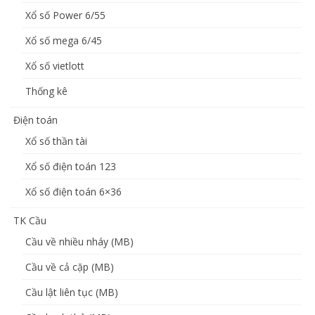
Xổ số Power 6/55
Xổ số mega 6/45
Xổ số vietlott
Thống kê
Điện toán
Xổ số thần tài
Xổ số điện toán 123
Xổ số điện toán 6×36
TK Cầu
Cầu về nhiều nháy (MB)
Cầu về cả cặp (MB)
Cầu lật liên tục (MB)