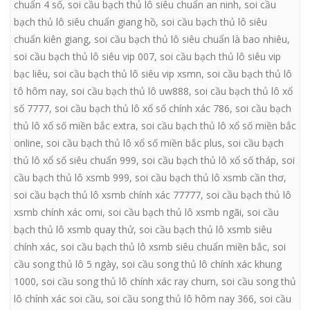
chuẩn 4 số
,
soi cầu bạch thủ lô siêu chuẩn an ninh
,
soi cầu
bạch thủ lô siêu chuẩn giang hồ
,
soi cầu bạch thủ lô siêu
chuẩn kiên giang
,
soi cầu bạch thủ lô siêu chuẩn là bao nhiêu
,
soi cầu bạch thủ lô siêu vip 007
,
soi cầu bạch thủ lô siêu vip
bạc liêu
,
soi cầu bạch thủ lô siêu vip xsmn
,
soi cầu bạch thủ lô
tô hôm nay
,
soi cầu bạch thủ lô uw888
,
soi cầu bạch thủ lô xổ
số 7777
,
soi cầu bạch thủ lô xổ số chính xác 786
,
soi cầu bạch
thủ lô xổ số miền bắc extra
,
soi cầu bạch thủ lô xổ số miền bắc
online
,
soi cầu bạch thủ lô xổ số miền bắc plus
,
soi cầu bạch
thủ lô xổ số siêu chuẩn 999
,
soi cầu bạch thủ lô xổ số tháp
,
soi
cầu bạch thủ lô xsmb 999
,
soi cầu bạch thủ lô xsmb cần thơ
,
soi cầu bạch thủ lô xsmb chính xác 77777
,
soi cầu bạch thủ lô
xsmb chính xác omi
,
soi cầu bạch thủ lô xsmb ngãi
,
soi cầu
bạch thủ lô xsmb quay thử
,
soi cầu bạch thủ lô xsmb siêu
chính xác
,
soi cầu bạch thủ lô xsmb siêu chuẩn miền bắc
,
soi
cầu song thủ lô 5 ngày
,
soi cầu song thủ lô chính xác khung
1000
,
soi cầu song thủ lô chính xác ray churn
,
soi cầu song thủ
lô chính xác soi cầu
,
soi cầu song thủ lô hôm nay 366
,
soi cầu