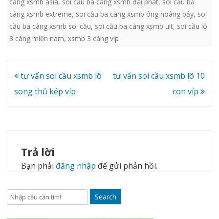
càng xsmb asia
,
soi cầu ba càng xsmb đai phát
,
soi cầu ba
càng xsmb extreme
,
soi cầu ba càng xsmb ông hoàng bảy
,
soi
cầu ba càng xsmb soi cầu
,
soi cầu ba càng xsmb uit
,
soi cầu lô
3 càng miền nam
,
xsmb 3 càng víp
Điều
tư vấn soi cầu xsmb lô
tư vấn soi cầu xsmb lô 10
hướng
song thủ kép víp
con víp
bài
viết
Trả lời
Bạn phải
đăng nhập
để gửi phản hồi.
Search