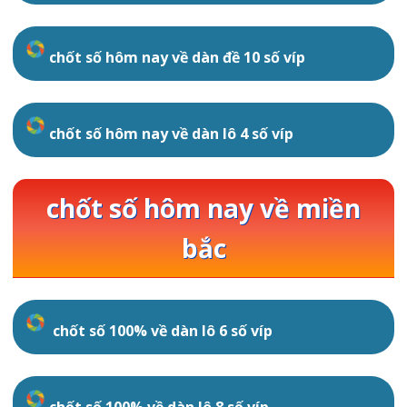
chốt số hôm nay về dàn đề 10 số víp
chốt số hôm nay về dàn lô 4 số víp
chốt số hôm nay về miền
bắc
chốt số 100% về dàn lô 6 số víp