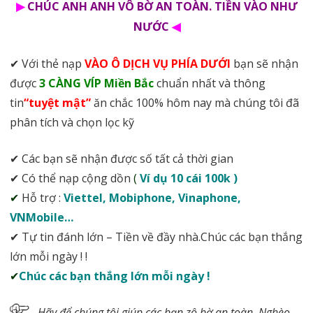
▶
CHÚC ANH ANH VÔ BỜ AN TOÀN. TIỀN VÀO NHƯ
NƯỚC
◀
✔ Với thẻ nạp
VÀO Ô DỊCH VỤ PHÍA DƯỚI
bạn sẽ nhận
được
3 CÀNG VÍP Miền Bắc
chuẩn nhất và thông
tin
“tuyệt mật”
ăn chắc 100% hôm nay mà chúng tôi đã
phân tích và chọn lọc kỹ
✔ Các bạn sẽ nhận được số tất cả thời gian
✔ Có thể nạp cộng dồn
(
Ví dụ 10 cái 100k )
✔
Hỗ trợ :
Viettel, Mobiphone, Vinaphone,
VNMobile…
✔ Tự tin đánh lớn – Tiền về đầy nhà.Chúc các bạn thắng
lớn mỗi ngày ! !
✔
Chúc các bạn thắng lớn mỗi ngày !
Hãy để chúng tôi giúp các bạn zô bờ an toàn. Nghèo