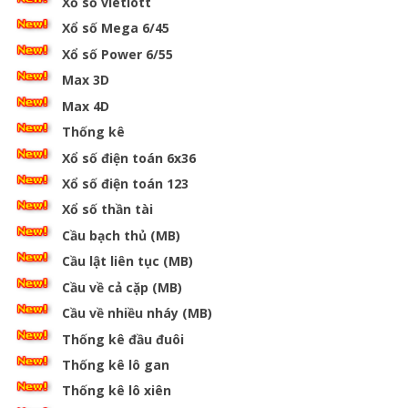
Xổ số vietlott
Xổ số Mega 6/45
Xổ số Power 6/55
Max 3D
Max 4D
Thống kê
Xổ số điện toán 6x36
Xổ số điện toán 123
Xổ số thần tài
Cầu bạch thủ (MB)
Cầu lật liên tục (MB)
Cầu về cả cặp (MB)
Cầu về nhiều nháy (MB)
Thống kê đầu đuôi
Thống kê lô gan
Thống kê lô xiên