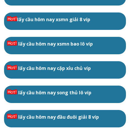
lấy cầu hôm nay xsmn giải 8 víp
lấy cầu hôm nay xsmn bao lô víp
lấy cầu hôm nay cặp xỉu chủ víp
lấy cầu hôm nay song thủ lô víp
lấy cầu hôm nay đầu đuôi giải 8 víp