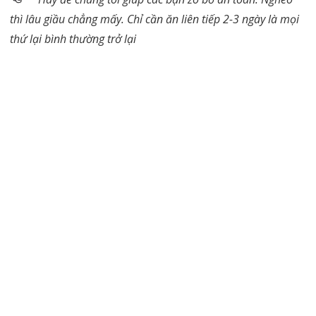
thì lâu giầu chẳng mấy. Chỉ cần ăn liên tiếp 2-3 ngày là mọi
thứ lại bình thường trở lại