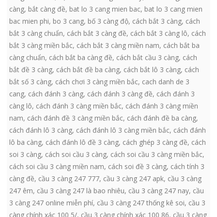
càng
,
bắt càng đề
,
bat lo 3 cang mien bac
,
bat lo 3 cang mien
bac mien phi
,
bo 3 cang
,
bố 3 càng độ
,
cách bắt 3 càng
,
cách
bắt 3 càng chuẩn
,
cách bắt 3 càng đề
,
cách bắt 3 càng lô
,
cách
bắt 3 càng miền bắc
,
cách bắt 3 càng miền nam
,
cách bắt ba
càng chuẩn
,
cách bắt ba càng đề
,
cách bắt cầu 3 càng
,
cách
bắt đề 3 càng
,
cách bắt đề ba càng
,
cách bắt lô 3 càng
,
cách
bắt số 3 càng
,
cách chơi 3 càng miền bắc
,
cach danh de 3
cang
,
cách đánh 3 càng
,
cách đánh 3 càng đề
,
cách đánh 3
càng lô
,
cách đánh 3 càng miền bắc
,
cách đánh 3 càng miền
nam
,
cách đánh đề 3 càng miền bắc
,
cách đánh đề ba càng
,
cách đánh lô 3 càng
,
cách đánh lô 3 càng miền bắc
,
cách đánh
lô ba càng
,
cách đánh lô đề 3 càng
,
cách ghép 3 càng đề
,
cách
soi 3 càng
,
cách soi cầu 3 càng
,
cách soi cầu 3 càng miền bắc
,
cách soi cầu 3 càng miền nam
,
cách soi đề 3 càng
,
cách tính 3
càng đề
,
cầu 3 càng 247 777
,
cầu 3 càng 247 apk
,
cầu 3 càng
247 êm
,
cầu 3 càng 247 là bao nhiêu
,
cầu 3 càng 247 nay
,
cầu
3 càng 247 online miễn phí
,
cầu 3 càng 247 thống kê soi
,
cầu 3
càng chính xác 100 5/
,
cầu 3 càng chính xác 100 86
,
cầu 3 càng