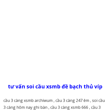
tư vấn soi cầu xsmb đề bạch thủ víp
cầu 3 càng xsmb archiwum , cầu 3 càng 247 êm , soi cầu
3 càng hôm nay ghi bàn , cầu 3 càng xsmb 666 , cầu 3