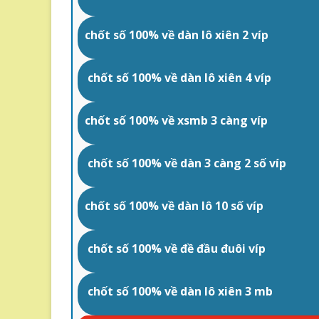
chốt số 100% về dàn lô xiên 2 víp
chốt số 100% về dàn lô xiên 4 víp
chốt số 100% về xsmb 3 càng víp
chốt số 100% về dàn 3 càng 2 số víp
chốt số 100% về dàn lô 10 số víp
chốt số 100% về đề đầu đuôi víp
chốt số 100% về dàn lô xiên 3 mb