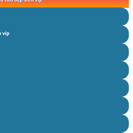
TƯ VẤN SOI CẦU XSMB LÔ 10
TƯ VẤN SOI CẦU XSM
CẦU BẠCH THỦ (MB)
THỐNG KÊ ĐẦU – ĐUÔI
QUAY THỬ X
CON VÍP
SONG THỦ KÉP VÍP
THỐNG KÊ ĐUÔI
TƯ VẤN SOI CẦU XSMB ĐỀ 4
TƯ VẤN SOI CẦU XSM
CON VÍP
SONG THỦ VÍP
 víp
THỐNG KÊ ĐẦU
TƯ VẤN SOI CẦU XSMB ĐỀ 6
TƯ VẤN SOI CẦU XSMB
THỐNG KÊ LÔ KÉP
CON VÍP
LÔ VÍP
THỐNG KÊ LÔ XIÊN
TƯ VẤN SOI CẦU XSMB ĐỀ 8
TƯ VẤN SOI CẦU XSMB
CON VÍP
THỐNG KÊ LÔ GAN
LÔ VÍP
TƯ VẤN SOI CẦU XSMB ĐỀ 10
THỐNG KÊ ĐẦU ĐUÔI
TƯ VẤN SOI CẦU XSMB
CON VÍP
LÔ VÍP
TƯ VẤN SOI CẦU XSMB ĐỀ
BẠCH THỦ VÍP
TƯ VẤN SOI CẦU XSMB ĐỀ ĐẦU
ĐUÔI VÍP