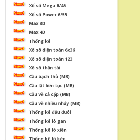
Xổ số Mega 6/45
Xổ số Power 6/55
Max 3D
Max 4D
Thống kê
Xổ số điện toán 6x36
Xổ số điện toán 123
Xổ số thần tài
Cầu bạch thủ (MB)
Cầu lật liên tục (MB)
Cầu về cả cặp (MB)
Cầu về nhiều nháy (MB)
Thống kê đầu đuôi
Thống kê lô gan
Thống kê lô xiên
Thống kê lô kép