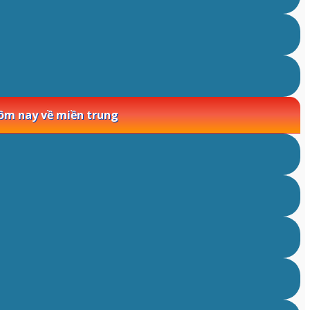
hôm nay về miền trung