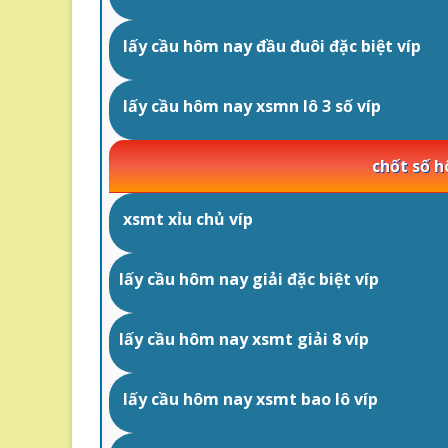
lấy cầu hôm nay đầu đuôi đặc biệt víp
lấy cầu hôm nay xsmn lô 3 số víp
chốt số 
xsmt xỉu chủ víp
lấy cầu hôm nay giải đặc biệt víp
lấy cầu hôm nay xsmt giải 8 víp
lấy cầu hôm nay xsmt bao lô víp