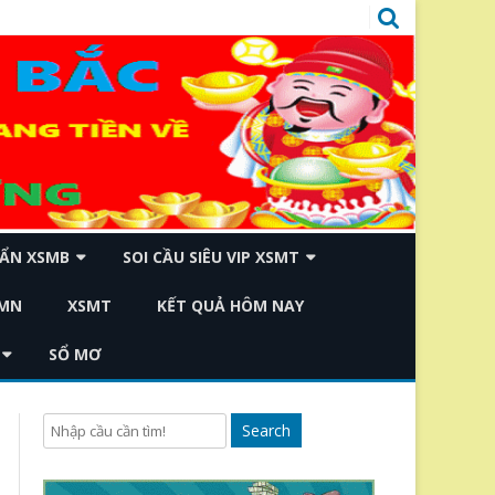
UẨN XSMB
SOI CẦU SIÊU VIP XSMT
B LÔ 8
MN
XSMT
TƯ VẤN SOI CẦU XSMT BAO LÔ
KẾT QUẢ HÔM NAY
VÍP
SỔ MƠ
B LÔ
TƯ VẤN SOI CẦU XSMT CẶP XÍU
ETLOTT
CHỦ VÍP
Search
B LÔ
SMT
TƯ VẤN SOI CẦU XSMT ĐẶC
BIỆT VÍP
SMN