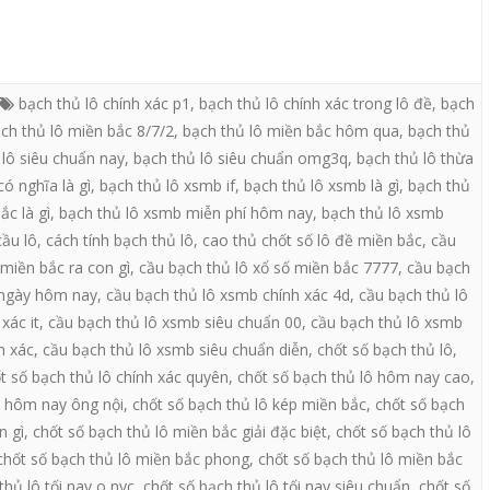
bạch thủ lô chính xác p1
,
bạch thủ lô chính xác trong lô đề
,
bạch
ch thủ lô miền bắc 8/7/2
,
bạch thủ lô miền bắc hôm qua
,
bạch thủ
 lô siêu chuẩn nay
,
bạch thủ lô siêu chuẩn omg3q
,
bạch thủ lô thừa
ó nghĩa là gì
,
bạch thủ lô xsmb if
,
bạch thủ lô xsmb là gì
,
bạch thủ
c là gì
,
bạch thủ lô xsmb miễn phí hôm nay
,
bạch thủ lô xsmb
cầu lô
,
cách tính bạch thủ lô
,
cao thủ chốt số lô đề miền bắc
,
cầu
 miền bắc ra con gì
,
cầu bạch thủ lô xổ số miền bắc 7777
,
cầu bạch
 ngày hôm nay
,
cầu bạch thủ lô xsmb chính xác 4d
,
cầu bạch thủ lô
xác it
,
cầu bạch thủ lô xsmb siêu chuẩn 00
,
cầu bạch thủ lô xsmb
h xác
,
cầu bạch thủ lô xsmb siêu chuẩn diễn
,
chốt số bạch thủ lô
,
t số bạch thủ lô chính xác quyên
,
chốt số bạch thủ lô hôm nay cao
,
ô hôm nay ông nội
,
chốt số bạch thủ lô kép miền bắc
,
chốt số bạch
n gì
,
chốt số bạch thủ lô miền bắc giải đặc biệt
,
chốt số bạch thủ lô
chốt số bạch thủ lô miền bắc phong
,
chốt số bạch thủ lô miền bắc
thủ lô tối nay o nyc
,
chốt số bạch thủ lô tối nay siêu chuẩn
,
chốt số