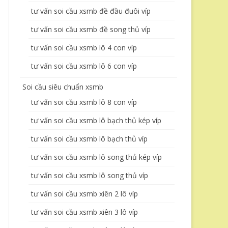
tư vấn soi cầu xsmb đề đầu đuôi víp
tư vấn soi cầu xsmb đề song thủ víp
tư vấn soi cầu xsmb lô 4 con víp
tư vấn soi cầu xsmb lô 6 con víp
Soi cầu siêu chuẩn xsmb
tư vấn soi cầu xsmb lô 8 con víp
tư vấn soi cầu xsmb lô bạch thủ kép víp
tư vấn soi cầu xsmb lô bạch thủ víp
tư vấn soi cầu xsmb lô song thủ kép víp
tư vấn soi cầu xsmb lô song thủ víp
tư vấn soi cầu xsmb xiên 2 lô víp
tư vấn soi cầu xsmb xiên 3 lô víp