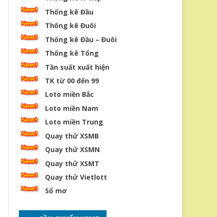
Thống kê Đầu
Thống kê Đuôi
Thống kê Đầu – Đuôi
Thống kê Tổng
Tần suất xuất hiện
TK từ 00 đến 99
Loto miền Bắc
Loto miền Nam
Loto miền Trung
Quay thử XSMB
Quay thử XSMN
Quay thử XSMT
Quay thử Vietlott
Sổ mơ