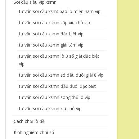
Soi cầu siêu vip xsmn
tư vấn soi cầu xsmt bao lô miền nam vip
tư vấn soi cầu xsmn cặp xíu chủ vip
tư vấn soi cầu xsmn đặc biệt víp
tư vấn soi cầu xsmn giải tám víp
tư vấn soi cầu xsmn lô 3 số giải đặc biệt
víp
tư vấn soi cầu xsmn sớ đầu đuôi giải 8 víp
tư vấn soi cầu xsmn đầu đuôi đặc biệt
tư vấn soi cầu xsmn song thủ lô víp
tư vấn soi cầu xsmn xíu chủ víp
Cách chơi lô đề
Kinh nghiêm chơi số