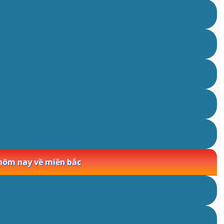
TƯ VẤN SOI CẦU XSMB ĐỀ
SONG THỦ VÍP
TƯ VẤN SOI CẦU XSMB LÔ 4
CON VÍP
TƯ VẤN SOI CẦU XSMB LÔ 6
CON VÍP
 hôm nay về miền bắc