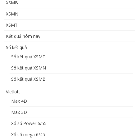
XSMB
XSMN
XSMT
Kết quả hôm nay
Sổ kết quả
Sổ kết quả XSMT
Sổ kết quả XSMN
Sổ kết quả XSMB
Vietlott
Max 4D
Max 3D
Xổ số Power 6/55
Xổ số mega 6/45