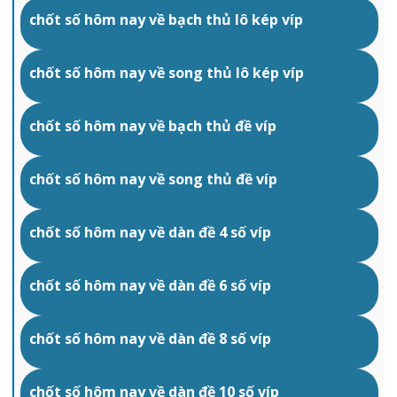
chốt số hôm nay về bạch thủ lô kép víp
chốt số hôm nay về song thủ lô kép víp
chốt số hôm nay về bạch thủ đề víp
chốt số hôm nay về song thủ đề víp
chốt số hôm nay về dàn đề 4 số víp
chốt số hôm nay về dàn đề 6 số víp
chốt số hôm nay về dàn đề 8 số víp
chốt số hôm nay về dàn đề 10 số víp