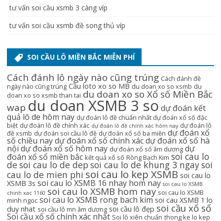
tư vấn soi cầu xsmb 3 càng víp
tư vấn soi cầu xsmb đề song thủ víp
SOI CẦU LÔ MIỀN BẮC MIỄN PHÍ
Cách đánh lô ngày nào cũng trúng
Cách đánh đề
Cầu loto xo so MB
ngày nào cũng trúng
du doan xo so xsmb
du
du doan xo so Xổ số Miền Bắc
doan xo so xsmb than tai
du doan XSMB 3 so
wap
dự đoán kết
quả lô de hôm nay
dự đoán lô đề chuẩn nhất dự đoán xổ số đặc
biệt
dự đoán lô đề chính xác
dự đoán lô
dự đoán lô đề chính xác hôm nay
dự đoán xổ
đề xsmb
dự đoán soi cầu lô đề
dự đoán xổ số ba miền
số chiều nay
dự đoán xổ số chính xác
dự đoán xổ số hà
nội
dự đoán xổ số hôm nay
dự
dự đoán xổ số âm dương
soi cau lo
đoán xổ sổ miền bắc
kết quả xổ số
Rồng Bạch Kim
de
soi cau lo de dep
soi cau lo de khung 3 ngay
soi
soi cau lo kep XSMB
cau lo de mien phi
soi cau lo
soi cau lo XSMB 16 nhay hom nay
XSMB 3s
soi cau lo XSMB
soi cau lo XSMB hom nay
soi cau lo XSMB
chinh xac 1160
soi cau lo XSMB rong bach kim
soi cau XSMB 1 lo
minh ngoc
soi cầu xổ số
duy nhat
soi cầu lô đẹp
soi cầu lô mn âm dương
Soi cầu xổ số chính xác nhất
Soi lô xiên chuẩn
thong ke lo kep