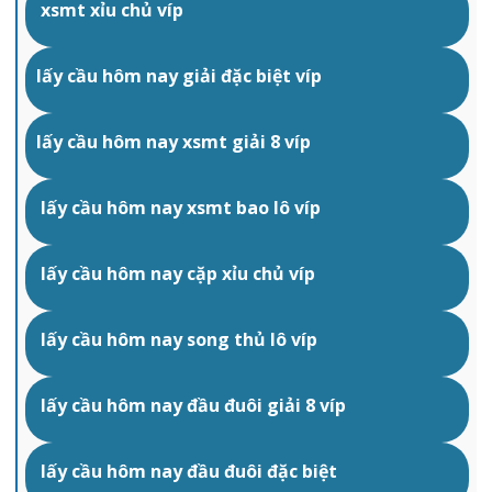
xsmt xỉu chủ víp
lấy cầu hôm nay giải đặc biệt víp
lấy cầu hôm nay xsmt giải 8 víp
lấy cầu hôm nay xsmt bao lô víp
lấy cầu hôm nay cặp xỉu chủ víp
lấy cầu hôm nay song thủ lô víp
lấy cầu hôm nay đầu đuôi giải 8 víp
lấy cầu hôm nay đầu đuôi đặc biệt