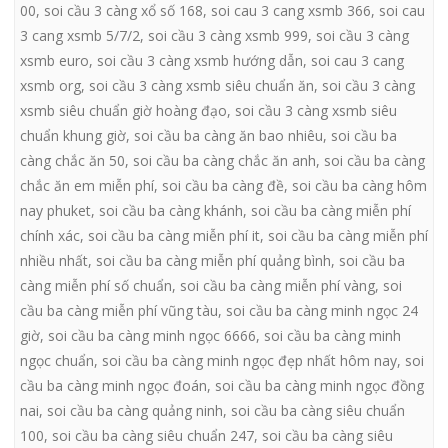
00
,
soi cầu 3 càng xổ số 168
,
soi cau 3 cang xsmb 366
,
soi cau
3 cang xsmb 5/7/2
,
soi cầu 3 càng xsmb 999
,
soi cầu 3 càng
xsmb euro
,
soi cầu 3 càng xsmb hướng dẫn
,
soi cau 3 cang
xsmb org
,
soi cầu 3 càng xsmb siêu chuẩn ăn
,
soi cầu 3 càng
xsmb siêu chuẩn giờ hoàng đạo
,
soi cầu 3 càng xsmb siêu
chuẩn khung giờ
,
soi cầu ba càng ăn bao nhiêu
,
soi cầu ba
càng chắc ăn 50
,
soi cầu ba càng chắc ăn anh
,
soi cầu ba càng
chắc ăn em miễn phí
,
soi cầu ba càng đề
,
soi cầu ba càng hôm
nay phuket
,
soi cầu ba càng khánh
,
soi cầu ba càng miễn phí
chính xác
,
soi cầu ba càng miễn phí it
,
soi cầu ba càng miễn phí
nhiều nhất
,
soi cầu ba càng miễn phí quảng bình
,
soi cầu ba
càng miễn phí số chuẩn
,
soi cầu ba càng miễn phí vàng
,
soi
cầu ba càng miễn phí vũng tàu
,
soi cầu ba càng minh ngọc 24
giờ
,
soi cầu ba càng minh ngọc 6666
,
soi cầu ba càng minh
ngọc chuẩn
,
soi cầu ba càng minh ngọc đẹp nhất hôm nay
,
soi
cầu ba càng minh ngọc đoán
,
soi cầu ba càng minh ngọc đồng
nai
,
soi cầu ba càng quảng ninh
,
soi cầu ba càng siêu chuẩn
100
,
soi cầu ba càng siêu chuẩn 247
,
soi cầu ba càng siêu