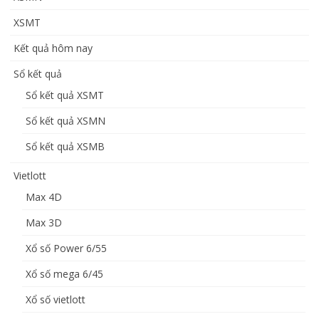
XSMT
Kết quả hôm nay
Sổ kết quả
Sổ kết quả XSMT
Sổ kết quả XSMN
Sổ kết quả XSMB
Vietlott
Max 4D
Max 3D
Xổ số Power 6/55
Xổ số mega 6/45
Xổ số vietlott