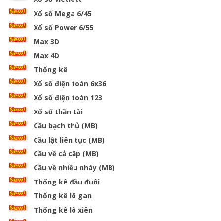
Xổ số Mega 6/45
Xổ số Power 6/55
Max 3D
Max 4D
Thống kê
Xổ số điện toán 6x36
Xổ số điện toán 123
Xổ số thần tài
Cầu bạch thủ (MB)
Cầu lật liên tục (MB)
Cầu về cả cặp (MB)
Cầu về nhiều nháy (MB)
Thống kê đầu đuôi
Thống kê lô gan
Thống kê lô xiên