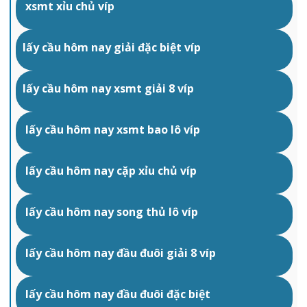
xsmt xỉu chủ víp
lấy cầu hôm nay giải đặc biệt víp
lấy cầu hôm nay xsmt giải 8 víp
lấy cầu hôm nay xsmt bao lô víp
lấy cầu hôm nay cặp xỉu chủ víp
lấy cầu hôm nay song thủ lô víp
lấy cầu hôm nay đầu đuôi giải 8 víp
lấy cầu hôm nay đầu đuôi đặc biệt