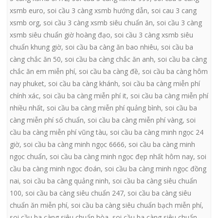
xsmb euro
,
soi cầu 3 càng xsmb hướng dẫn
,
soi cau 3 cang
xsmb org
,
soi cầu 3 càng xsmb siêu chuẩn ăn
,
soi cầu 3 càng
xsmb siêu chuẩn giờ hoàng đạo
,
soi cầu 3 càng xsmb siêu
chuẩn khung giờ
,
soi cầu ba càng ăn bao nhiêu
,
soi cầu ba
càng chắc ăn 50
,
soi cầu ba càng chắc ăn anh
,
soi cầu ba càng
chắc ăn em miễn phí
,
soi cầu ba càng đề
,
soi cầu ba càng hôm
nay phuket
,
soi cầu ba càng khánh
,
soi cầu ba càng miễn phí
chính xác
,
soi cầu ba càng miễn phí it
,
soi cầu ba càng miễn phí
nhiều nhất
,
soi cầu ba càng miễn phí quảng bình
,
soi cầu ba
càng miễn phí số chuẩn
,
soi cầu ba càng miễn phí vàng
,
soi
cầu ba càng miễn phí vũng tàu
,
soi cầu ba càng minh ngọc 24
giờ
,
soi cầu ba càng minh ngọc 6666
,
soi cầu ba càng minh
ngọc chuẩn
,
soi cầu ba càng minh ngọc đẹp nhất hôm nay
,
soi
cầu ba càng minh ngọc đoán
,
soi cầu ba càng minh ngọc đồng
nai
,
soi cầu ba càng quảng ninh
,
soi cầu ba càng siêu chuẩn
100
,
soi cầu ba càng siêu chuẩn 247
,
soi cầu ba càng siêu
chuẩn ăn miễn phí
,
soi cầu ba càng siêu chuẩn bạch miễn phí
,
soi cầu ba càng siêu chuẩn hòa
,
soi cầu ba càng siêu chuẩn