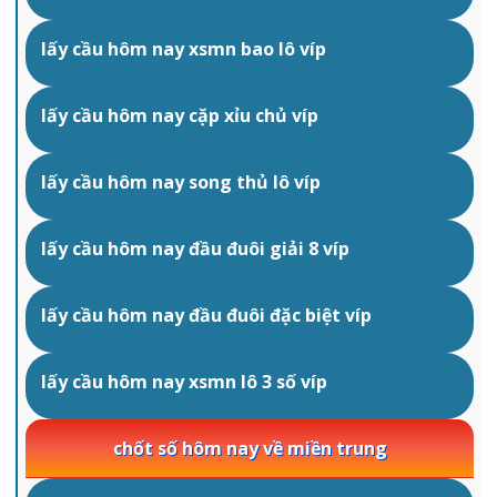
lấy cầu hôm nay xsmn bao lô víp
lấy cầu hôm nay cặp xỉu chủ víp
lấy cầu hôm nay song thủ lô víp
lấy cầu hôm nay đầu đuôi giải 8 víp
lấy cầu hôm nay đầu đuôi đặc biệt víp
lấy cầu hôm nay xsmn lô 3 số víp
chốt số hôm nay về miền trung