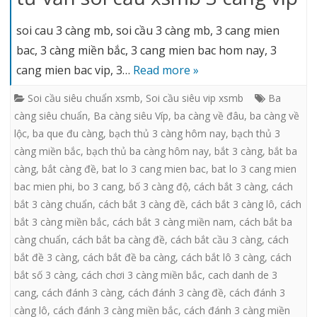
soi cau 3 càng mb, soi cầu 3 càng mb, 3 cang mien
bac, 3 càng miền bắc, 3 cang mien bac hom nay, 3
cang mien bac vip, 3…
Read more »
Soi cầu siêu chuẩn xsmb
,
Soi cầu siêu vip xsmb
Ba
càng siêu chuẩn
,
Ba càng siêu Víp
,
ba càng về đâu
,
ba càng về
lộc
,
ba que đu càng
,
bạch thủ 3 càng hôm nay
,
bạch thủ 3
càng miền bắc
,
bạch thủ ba càng hôm nay
,
bắt 3 càng
,
bắt ba
càng
,
bắt càng đề
,
bat lo 3 cang mien bac
,
bat lo 3 cang mien
bac mien phi
,
bo 3 cang
,
bố 3 càng độ
,
cách bắt 3 càng
,
cách
bắt 3 càng chuẩn
,
cách bắt 3 càng đề
,
cách bắt 3 càng lô
,
cách
bắt 3 càng miền bắc
,
cách bắt 3 càng miền nam
,
cách bắt ba
càng chuẩn
,
cách bắt ba càng đề
,
cách bắt cầu 3 càng
,
cách
bắt đề 3 càng
,
cách bắt đề ba càng
,
cách bắt lô 3 càng
,
cách
bắt số 3 càng
,
cách chơi 3 càng miền bắc
,
cach danh de 3
cang
,
cách đánh 3 càng
,
cách đánh 3 càng đề
,
cách đánh 3
càng lô
,
cách đánh 3 càng miền bắc
,
cách đánh 3 càng miền