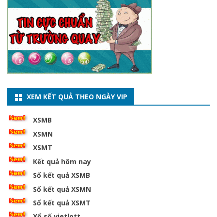
XEM KẾT QUẢ THEO NGÀY VIP
XSMB
XSMN
XSMT
Kết quả hôm nay
Sổ kết quả XSMB
Sổ kết quả XSMN
Sổ kết quả XSMT
Xổ số vietlott