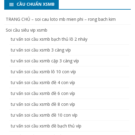
CẦU CHUẨN XSMB
TRANG CHỦ – soi cau loto mb mien phi – rong bach kim
Soi cầu siêu vip xsmb
tư vấn soi cầu xsmb bạch thủ lô 2 nháy
tư vấn soi cầu xsmb 3 càng víp
tư vấn soi cầu xsmb cặp 3 càng víp
tư vấn soi cầu xsmb lô 10 con víp
tư vấn soi cầu xsmb đề 4 con víp
tư vấn soi cầu xsmb đề 6 con víp
tư vấn soi cầu xsmb đề 8 con víp
tư vấn soi cầu xsmb đề 10 con víp
tư vấn soi cầu xsmb đề bạch thủ víp