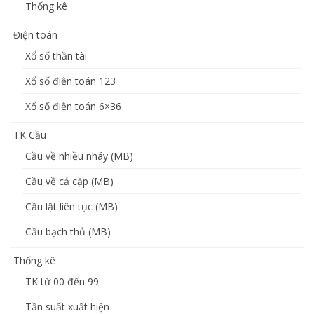
Thống kê
Điện toán
Xổ số thần tài
Xổ số điện toán 123
Xổ số điện toán 6×36
TK Cầu
Cầu về nhiều nháy (MB)
Cầu về cả cặp (MB)
Cầu lật liên tục (MB)
Cầu bạch thủ (MB)
Thống kê
TK từ 00 đến 99
Tần suất xuất hiện