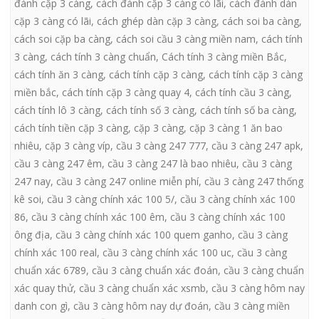
đánh cặp 3 càng
,
cách đánh cặp 3 càng có lãi
,
cách đánh dàn
cặp 3 càng có lãi
,
cách ghép dàn cặp 3 càng
,
cách soi ba càng
,
cách soi cặp ba càng
,
cách soi cầu 3 càng miền nam
,
cách tính
3 càng
,
cách tính 3 càng chuẩn
,
Cách tính 3 càng miền Bắc
,
cách tính ăn 3 càng
,
cách tính cặp 3 càng
,
cách tính cặp 3 càng
miền bắc
,
cách tính cặp 3 càng quay 4
,
cách tính cầu 3 càng
,
cách tính lô 3 càng
,
cách tính số 3 càng
,
cách tính số ba càng
,
cách tính tiền cặp 3 càng
,
cặp 3 càng
,
cặp 3 càng 1 ăn bao
nhiêu
,
cặp 3 càng víp
,
cầu 3 càng 247 777
,
cầu 3 càng 247 apk
,
cầu 3 càng 247 êm
,
cầu 3 càng 247 là bao nhiêu
,
cầu 3 càng
247 nay
,
cầu 3 càng 247 online miễn phí
,
cầu 3 càng 247 thống
kê soi
,
cầu 3 càng chính xác 100 5/
,
cầu 3 càng chính xác 100
86
,
cầu 3 càng chính xác 100 êm
,
cầu 3 càng chính xác 100
ông địa
,
cầu 3 càng chính xác 100 quem ganho
,
cầu 3 càng
chính xác 100 real
,
cầu 3 càng chính xác 100 uc
,
cầu 3 càng
chuẩn xác 6789
,
cầu 3 càng chuẩn xác đoán
,
cầu 3 càng chuẩn
xác quay thử
,
cầu 3 càng chuẩn xác xsmb
,
cầu 3 càng hôm nay
danh con gì
,
cầu 3 càng hôm nay dự đoán
,
cầu 3 càng miền