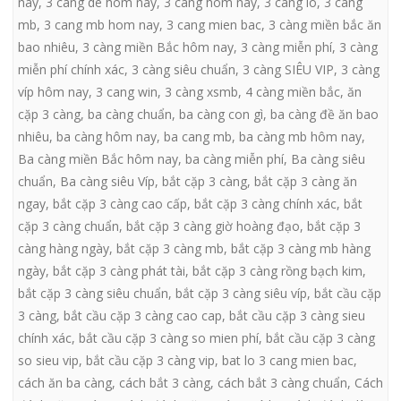
nay
,
3 càng de hôm nay
,
3 cang hom nay
,
3 càng lô
,
3 càng
mb
,
3 cang mb hom nay
,
3 cang mien bac
,
3 càng miền bắc ăn
bao nhiêu
,
3 càng miền Bắc hôm nay
,
3 càng miễn phí
,
3 càng
miễn phí chính xác
,
3 càng siêu chuẩn
,
3 càng SIÊU VIP
,
3 càng
víp hôm nay
,
3 cang win
,
3 càng xsmb
,
4 càng miền bắc
,
ăn
cặp 3 càng
,
ba càng chuẩn
,
ba càng con gì
,
ba càng đề ăn bao
nhiêu
,
ba càng hôm nay
,
ba cang mb
,
ba càng mb hôm nay
,
Ba càng miền Bắc hôm nay
,
ba càng miễn phí
,
Ba càng siêu
chuẩn
,
Ba càng siêu Víp
,
bắt cặp 3 càng
,
bắt cặp 3 càng ăn
ngay
,
bắt cặp 3 càng cao cấp
,
bắt cặp 3 càng chính xác
,
bắt
cặp 3 càng chuẩn
,
bắt cặp 3 càng giờ hoàng đạo
,
bắt cặp 3
càng hàng ngày
,
bắt cặp 3 càng mb
,
bắt cặp 3 càng mb hàng
ngày
,
bắt cặp 3 càng phát tài
,
bắt cặp 3 càng rồng bạch kim
,
bắt cặp 3 càng siêu chuẩn
,
bắt cặp 3 càng siêu víp
,
bắt cầu cặp
3 càng
,
bắt cầu cặp 3 càng cao cap
,
bắt cầu cặp 3 càng sieu
chính xác
,
bắt cầu cặp 3 càng so mien phí
,
bắt cầu cặp 3 càng
so sieu vip
,
bắt cầu cặp 3 càng vip
,
bat lo 3 cang mien bac
,
cách ăn ba càng
,
cách bắt 3 càng
,
cách bắt 3 càng chuẩn
,
Cách