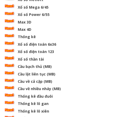
Xổ số Mega 6/45
Xổ số Power 6/55
Max 3D
Max 4D
Thống kê
Xổ số điện toán 6x36
Xổ số điện toán 123
Xổ số thần tài
Cầu bạch thủ (MB)
Cầu lật liên tục (MB)
Cầu về cả cặp (MB)
Cầu về nhiều nháy (MB)
Thống kê đầu đuôi
Thống kê lô gan
Thống kê lô xiên