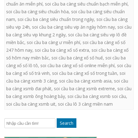
chuẩn ăn miễn phí
,
soi cầu ba càng siêu chuẩn bạch miễn phí
,
soi cầu ba càng siêu chuẩn hòa
,
soi cầu ba càng siêu chuẩn
nam
,
soi cầu ba càng siêu chuẩn trong ngày
,
soi cầu ba càng
siêu vip 24h
,
soi cầu ba càng siêu vip ăn ngày hôm nay
,
soi cầu
ba càng siêu vip khung 2 ngày
,
soi cầu ba càng siêu vip lô đề
miền bắc
,
soi cầu ba càng ư miễn phí
,
soi cầu ba càng xổ số
247 hôm nay
,
soi cầu ba càng xổ số extra
,
soi cầu ba càng xổ
số hôm nay miền bắc
,
soi cầu ba càng xổ số huế
,
soi cầu ba
càng xổ số lô tô
,
soi cầu ba càng xổ số online miễn phí
,
soi cầu
ba càng xổ số trà vinh
,
soi cầu ba càng xổ số trong tuần
,
soi
cầu ba càng xsmb 3 càng
,
soi cầu ba càng xsmb asia
,
soi cầu
ba càng xsmb đai phát
,
soi cầu ba càng xsmb extreme
,
soi cầu
ba càng xsmb ông hoàng bảy
,
soi cầu ba càng xsmb soi cầu
,
soi cầu ba càng xsmb uit
,
soi cầu lô 3 càng miền nam
Search