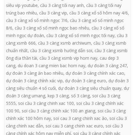
siêu vip youtube
,
cầu 3 càng tối nay anh
,
cầu 3 càng tối nay
trúng bao nhiêu
,
cầu 3 càng vip
,
cầu 3 càng xổ số hôm nay 4/6
,
cầu 3 càng xổ số minh ngọc 7/6
,
cầu 3 càng xổ số minh ngọc
8/6
,
cầu 3 càng xổ số minh ngọc bao nhiêu
,
cầu 3 càng xổ số
minh ngọc dự đoán
,
cầu 3 càng xổ số minh ngọc tối nay
,
cầu 3
càng xsmb 666
,
cầu 3 càng xsmb archiwum
,
cầu 3 càng xsmb
chuẩn nhất
,
cầu 3 càng xsmb hướng dẫn soi
,
cầu 3 càng xsmb
ông địa thần tài
,
cầu 3 càng xsmb vip hom nay
,
cau dep 3
cang
,
du doan 3 cang mien bac hom nay
,
dự đoán 3 càng 247
,
dự đoán 3 càng ăn bao nhiêu
,
dự đoán 3 càng chính xác cao
,
dự đoán 3 càng chính xác vip
,
dự đoán 3 càng euro
,
dự đoán 3
càng siêu chuẩn 4 số cuối
,
dự đoán 3 càng siêu chuẩn quay
,
dự
đoán 3 càng umang
,
kẹp 3 càng
,
số 3 càng
,
soi cầu 3 càng
5555
,
soi cầu 3 càng chinh xac 100
,
soi cầu 3 càng chính xác
100 90
,
soi cầu 3 càng chính xác 100 an giang
,
soi cầu 3 càng
chính xác 100 hôm nay
,
soi cau 3 cang chinh xac âo
,
soi cầu 3
càng chinh xac dẫn
,
soi cau 3 cang chinh xac euro
,
soi cầu 3
càng chính xác hôm nay miễn phí
,
soi cầu 3 càng chính xác