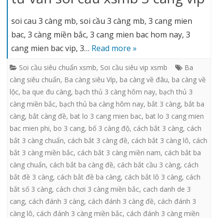
soi cau 3 càng mb, soi cầu 3 càng mb, 3 cang mien
bac, 3 càng miền bắc, 3 cang mien bac hom nay, 3
cang mien bac vip, 3…
Read more »
Soi cầu siêu chuẩn xsmb
,
Soi cầu siêu vip xsmb
Ba
càng siêu chuẩn
,
Ba càng siêu Víp
,
ba càng về đâu
,
ba càng về
lộc
,
ba que đu càng
,
bạch thủ 3 càng hôm nay
,
bạch thủ 3
càng miền bắc
,
bạch thủ ba càng hôm nay
,
bắt 3 càng
,
bắt ba
càng
,
bắt càng đề
,
bat lo 3 cang mien bac
,
bat lo 3 cang mien
bac mien phi
,
bo 3 cang
,
bố 3 càng độ
,
cách bắt 3 càng
,
cách
bắt 3 càng chuẩn
,
cách bắt 3 càng đề
,
cách bắt 3 càng lô
,
cách
bắt 3 càng miền bắc
,
cách bắt 3 càng miền nam
,
cách bắt ba
càng chuẩn
,
cách bắt ba càng đề
,
cách bắt cầu 3 càng
,
cách
bắt đề 3 càng
,
cách bắt đề ba càng
,
cách bắt lô 3 càng
,
cách
bắt số 3 càng
,
cách chơi 3 càng miền bắc
,
cach danh de 3
cang
,
cách đánh 3 càng
,
cách đánh 3 càng đề
,
cách đánh 3
càng lô
,
cách đánh 3 càng miền bắc
,
cách đánh 3 càng miền