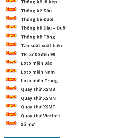
Thống kê lô kép
Thống kê Đầu
Thống kê Đuôi
Thống kê Đầu – Đuôi
Thống kê Tổng
Tần suất xuất hiện
TK từ 00 đến 99
Loto miền Bắc
Loto miền Nam
Loto miền Trung
Quay thử XSMB
Quay thử XSMN
Quay thử XSMT
Quay thử Vietlott
Sổ mơ