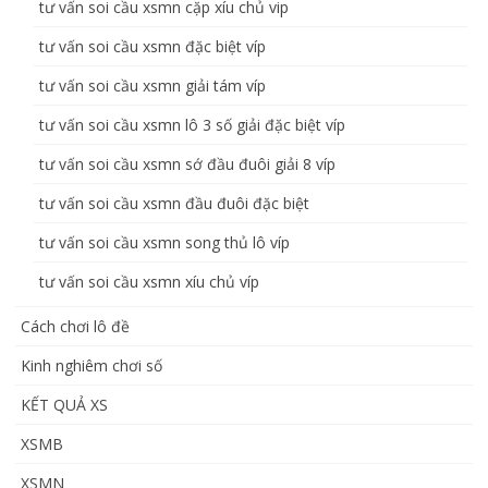
tư vấn soi cầu xsmn cặp xíu chủ vip
tư vấn soi cầu xsmn đặc biệt víp
tư vấn soi cầu xsmn giải tám víp
tư vấn soi cầu xsmn lô 3 số giải đặc biệt víp
tư vấn soi cầu xsmn sớ đầu đuôi giải 8 víp
tư vấn soi cầu xsmn đầu đuôi đặc biệt
tư vấn soi cầu xsmn song thủ lô víp
tư vấn soi cầu xsmn xíu chủ víp
Cách chơi lô đề
Kinh nghiêm chơi số
KẾT QUẢ XS
XSMB
XSMN