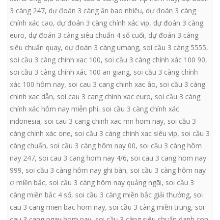
3 càng 247
,
dự đoán 3 càng ăn bao nhiêu
,
dự đoán 3 càng
chính xác cao
,
dự đoán 3 càng chính xác vip
,
dự đoán 3 càng
euro
,
dự đoán 3 càng siêu chuẩn 4 số cuối
,
dự đoán 3 càng
siêu chuẩn quay
,
dự đoán 3 càng umang
,
soi cầu 3 càng 5555
,
soi cầu 3 càng chinh xac 100
,
soi cầu 3 càng chính xác 100 90
,
soi cầu 3 càng chính xác 100 an giang
,
soi cầu 3 càng chính
xác 100 hôm nay
,
soi cau 3 cang chinh xac âo
,
soi cầu 3 càng
chinh xac dẫn
,
soi cau 3 cang chinh xac euro
,
soi cầu 3 càng
chính xác hôm nay miễn phí
,
soi cầu 3 càng chính xác
indonesia
,
soi cau 3 cang chinh xac mn hom nay
,
soi cầu 3
càng chính xác one
,
soi cầu 3 càng chinh xac siêu vip
,
soi cầu 3
càng chuẩn
,
soi cầu 3 càng hôm nay 00
,
soi cầu 3 càng hôm
nay 247
,
soi cau 3 cang hom nay 4/6
,
soi cau 3 cang hom nay
999
,
soi cầu 3 càng hôm nay ghi bàn
,
soi cầu 3 càng hôm nay
ơ miền bắc
,
soi cầu 3 càng hôm nay quảng ngãi
,
soi cầu 3
càng miền bắc 4 số
,
soi cầu 3 càng miền bắc giải thưởng
,
soi
cau 3 cang mien bac hom nay
,
soi cầu 3 càng miền trung
,
soi
cau 3 cang ngay hom nay
,
soi cầu 3 càng siêu chuẩn danh con