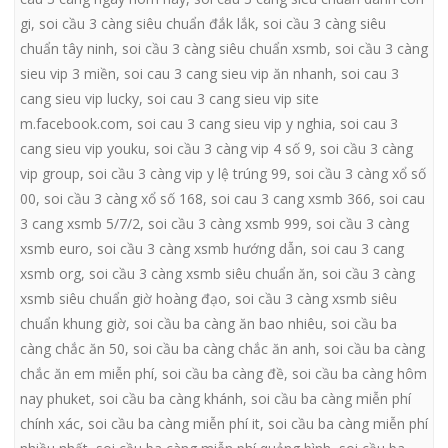
gi
,
soi cầu 3 càng siêu chuẩn đắk lắk
,
soi cầu 3 càng siêu
chuẩn tây ninh
,
soi cầu 3 càng siêu chuẩn xsmb
,
soi cầu 3 càng
sieu vip 3 miền
,
soi cau 3 cang sieu vip ăn nhanh
,
soi cau 3
cang sieu vip lucky
,
soi cau 3 cang sieu vip site
m.facebook.com
,
soi cau 3 cang sieu vip y nghia
,
soi cau 3
cang sieu vip youku
,
soi cầu 3 càng vip 4 số 9
,
soi cầu 3 càng
vip group
,
soi cầu 3 càng vip y lệ trúng 99
,
soi cầu 3 càng xổ số
00
,
soi cầu 3 càng xổ số 168
,
soi cau 3 cang xsmb 366
,
soi cau
3 cang xsmb 5/7/2
,
soi cầu 3 càng xsmb 999
,
soi cầu 3 càng
xsmb euro
,
soi cầu 3 càng xsmb hướng dẫn
,
soi cau 3 cang
xsmb org
,
soi cầu 3 càng xsmb siêu chuẩn ăn
,
soi cầu 3 càng
xsmb siêu chuẩn giờ hoàng đạo
,
soi cầu 3 càng xsmb siêu
chuẩn khung giờ
,
soi cầu ba càng ăn bao nhiêu
,
soi cầu ba
càng chắc ăn 50
,
soi cầu ba càng chắc ăn anh
,
soi cầu ba càng
chắc ăn em miễn phí
,
soi cầu ba càng đề
,
soi cầu ba càng hôm
nay phuket
,
soi cầu ba càng khánh
,
soi cầu ba càng miễn phí
chính xác
,
soi cầu ba càng miễn phí it
,
soi cầu ba càng miễn phí