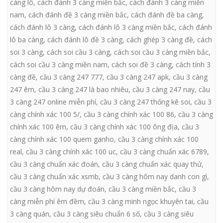
càng lô
,
cách đánh 3 càng miền bắc
,
cách đánh 3 càng miền
nam
,
cách đánh đề 3 càng miền bắc
,
cách đánh đề ba càng
,
cách đánh lô 3 càng
,
cách đánh lô 3 càng miền bắc
,
cách đánh
lô ba càng
,
cách đánh lô đề 3 càng
,
cách ghép 3 càng đề
,
cách
soi 3 càng
,
cách soi cầu 3 càng
,
cách soi cầu 3 càng miền bắc
,
cách soi cầu 3 càng miền nam
,
cách soi đề 3 càng
,
cách tính 3
càng đề
,
cầu 3 càng 247 777
,
cầu 3 càng 247 apk
,
cầu 3 càng
247 êm
,
cầu 3 càng 247 là bao nhiêu
,
cầu 3 càng 247 nay
,
cầu
3 càng 247 online miễn phí
,
cầu 3 càng 247 thống kê soi
,
cầu 3
càng chính xác 100 5/
,
cầu 3 càng chính xác 100 86
,
cầu 3 càng
chính xác 100 êm
,
cầu 3 càng chính xác 100 ông địa
,
cầu 3
càng chính xác 100 quem ganho
,
cầu 3 càng chính xác 100
real
,
cầu 3 càng chính xác 100 uc
,
cầu 3 càng chuẩn xác 6789
,
cầu 3 càng chuẩn xác đoán
,
cầu 3 càng chuẩn xác quay thử
,
cầu 3 càng chuẩn xác xsmb
,
cầu 3 càng hôm nay danh con gì
,
cầu 3 càng hôm nay dự đoán
,
cầu 3 càng miền bắc
,
cầu 3
càng miễn phí êm đềm
,
cầu 3 càng minh ngọc khuyên tai
,
cầu
3 càng quán
,
cầu 3 càng siêu chuẩn 6 số
,
cầu 3 càng siêu