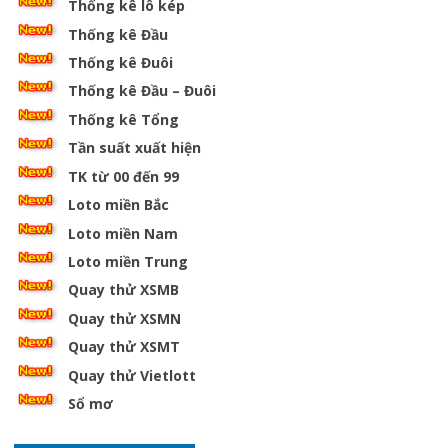
Thống kê lô kép
Thống kê Đầu
Thống kê Đuôi
Thống kê Đầu – Đuôi
Thống kê Tổng
Tần suất xuất hiện
TK từ 00 đến 99
Loto miền Bắc
Loto miền Nam
Loto miền Trung
Quay thử XSMB
Quay thử XSMN
Quay thử XSMT
Quay thử Vietlott
Sổ mơ