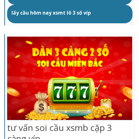
lấy cầu hôm nay xsmt lô 3 số víp
tư vấn soi cầu xsmb cặp 3
càng víp