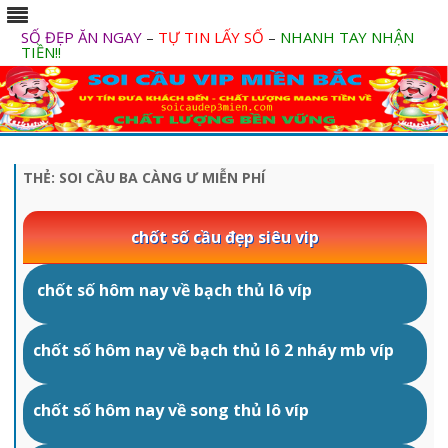
SỐ ĐẸP ĂN NGAY
–
TỰ TIN LẤY SỐ
–
NHANH TAY NHẬN
TIỀN!!
Skip
to
content
THẺ:
SOI CẦU BA CÀNG Ư MIỄN PHÍ
chốt số cầu đẹp siêu vip
chốt số hôm nay về bạch thủ lô víp
chốt số hôm nay về bạch thủ lô 2 nháy mb víp
chốt số hôm nay về song thủ lô víp