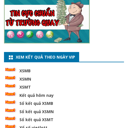
XEM KẾT QUẢ THEO NGÀY VIP
XSMB
XSMN
XSMT
Kết quả hôm nay
Sổ kết quả XSMB
Sổ kết quả XSMN
Sổ kết quả XSMT
Xổ số vietlott