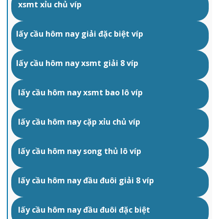
xsmt xỉu chủ víp
lấy cầu hôm nay giải đặc biệt víp
lấy cầu hôm nay xsmt giải 8 víp
lấy cầu hôm nay xsmt bao lô víp
lấy cầu hôm nay cặp xỉu chủ víp
lấy cầu hôm nay song thủ lô víp
lấy cầu hôm nay đầu đuôi giải 8 víp
lấy cầu hôm nay đầu đuôi đặc biệt