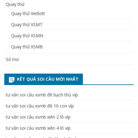
Quay thử
Quay thử Vietlott
Quay thử XSMT
Quay thử XSMN
Quay thử XSMB
Sổ mơ
KẾT QUẢ SOI CẦU MỚI NHẤT
tư vấn soi cầu xsmb đề bạch thủ víp
tư vấn soi cầu xsmb đề 10 con víp
tư vấn soi cầu xsmb xiên 2 lô víp
tư vấn soi cầu xsmb xiên 4 lô víp