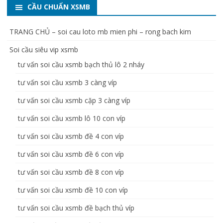
CẦU CHUẨN XSMB
TRANG CHỦ – soi cau loto mb mien phi – rong bach kim
Soi cầu siêu vip xsmb
tư vấn soi cầu xsmb bạch thủ lô 2 nháy
tư vấn soi cầu xsmb 3 càng víp
tư vấn soi cầu xsmb cặp 3 càng víp
tư vấn soi cầu xsmb lô 10 con víp
tư vấn soi cầu xsmb đề 4 con víp
tư vấn soi cầu xsmb đề 6 con víp
tư vấn soi cầu xsmb đề 8 con víp
tư vấn soi cầu xsmb đề 10 con víp
tư vấn soi cầu xsmb đề bạch thủ víp