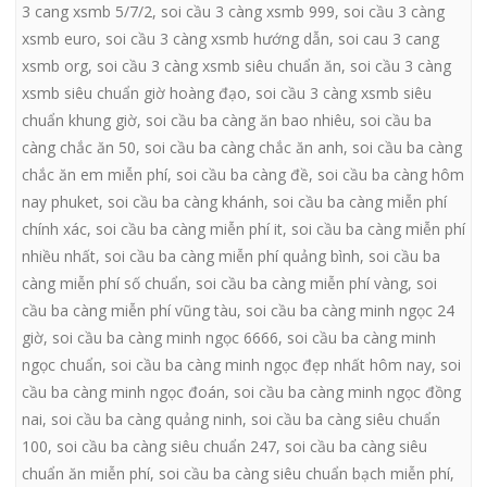
3 cang xsmb 5/7/2
,
soi cầu 3 càng xsmb 999
,
soi cầu 3 càng
xsmb euro
,
soi cầu 3 càng xsmb hướng dẫn
,
soi cau 3 cang
xsmb org
,
soi cầu 3 càng xsmb siêu chuẩn ăn
,
soi cầu 3 càng
xsmb siêu chuẩn giờ hoàng đạo
,
soi cầu 3 càng xsmb siêu
chuẩn khung giờ
,
soi cầu ba càng ăn bao nhiêu
,
soi cầu ba
càng chắc ăn 50
,
soi cầu ba càng chắc ăn anh
,
soi cầu ba càng
chắc ăn em miễn phí
,
soi cầu ba càng đề
,
soi cầu ba càng hôm
nay phuket
,
soi cầu ba càng khánh
,
soi cầu ba càng miễn phí
chính xác
,
soi cầu ba càng miễn phí it
,
soi cầu ba càng miễn phí
nhiều nhất
,
soi cầu ba càng miễn phí quảng bình
,
soi cầu ba
càng miễn phí số chuẩn
,
soi cầu ba càng miễn phí vàng
,
soi
cầu ba càng miễn phí vũng tàu
,
soi cầu ba càng minh ngọc 24
giờ
,
soi cầu ba càng minh ngọc 6666
,
soi cầu ba càng minh
ngọc chuẩn
,
soi cầu ba càng minh ngọc đẹp nhất hôm nay
,
soi
cầu ba càng minh ngọc đoán
,
soi cầu ba càng minh ngọc đồng
nai
,
soi cầu ba càng quảng ninh
,
soi cầu ba càng siêu chuẩn
100
,
soi cầu ba càng siêu chuẩn 247
,
soi cầu ba càng siêu
chuẩn ăn miễn phí
,
soi cầu ba càng siêu chuẩn bạch miễn phí
,