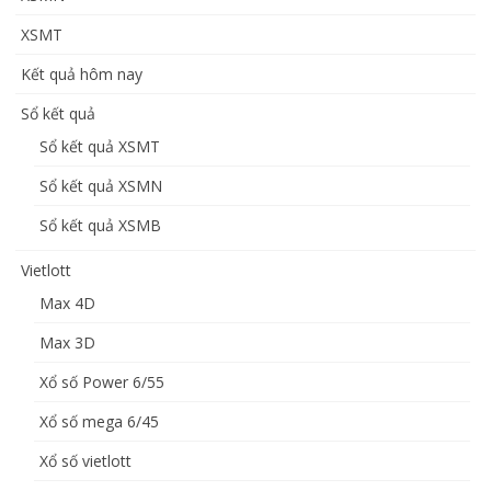
XSMT
Kết quả hôm nay
Sổ kết quả
Sổ kết quả XSMT
Sổ kết quả XSMN
Sổ kết quả XSMB
Vietlott
Max 4D
Max 3D
Xổ số Power 6/55
Xổ số mega 6/45
Xổ số vietlott