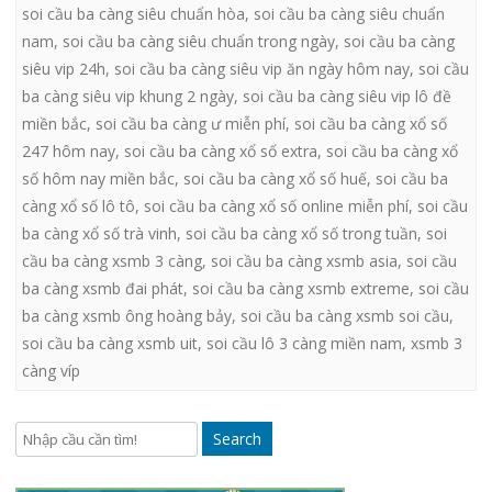
soi cầu ba càng siêu chuẩn hòa
,
soi cầu ba càng siêu chuẩn
nam
,
soi cầu ba càng siêu chuẩn trong ngày
,
soi cầu ba càng
siêu vip 24h
,
soi cầu ba càng siêu vip ăn ngày hôm nay
,
soi cầu
ba càng siêu vip khung 2 ngày
,
soi cầu ba càng siêu vip lô đề
miền bắc
,
soi cầu ba càng ư miễn phí
,
soi cầu ba càng xổ số
247 hôm nay
,
soi cầu ba càng xổ số extra
,
soi cầu ba càng xổ
số hôm nay miền bắc
,
soi cầu ba càng xổ số huế
,
soi cầu ba
càng xổ số lô tô
,
soi cầu ba càng xổ số online miễn phí
,
soi cầu
ba càng xổ số trà vinh
,
soi cầu ba càng xổ số trong tuần
,
soi
cầu ba càng xsmb 3 càng
,
soi cầu ba càng xsmb asia
,
soi cầu
ba càng xsmb đai phát
,
soi cầu ba càng xsmb extreme
,
soi cầu
ba càng xsmb ông hoàng bảy
,
soi cầu ba càng xsmb soi cầu
,
soi cầu ba càng xsmb uit
,
soi cầu lô 3 càng miền nam
,
xsmb 3
càng víp
Search