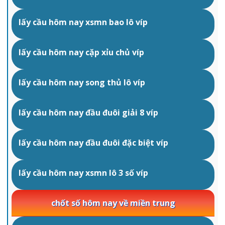
lấy cầu hôm nay xsmn bao lô víp
lấy cầu hôm nay cặp xỉu chủ víp
lấy cầu hôm nay song thủ lô víp
lấy cầu hôm nay đầu đuôi giải 8 víp
lấy cầu hôm nay đầu đuôi đặc biệt víp
lấy cầu hôm nay xsmn lô 3 số víp
chốt số hôm nay về miền trung