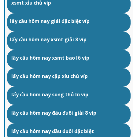
xsmt xỉu chủ víp
lấy cầu hôm nay giải đặc biệt víp
lấy cầu hôm nay xsmt giải 8 víp
lấy cầu hôm nay xsmt bao lô víp
lấy cầu hôm nay cặp xỉu chủ víp
lấy cầu hôm nay song thủ lô víp
lấy cầu hôm nay đầu đuôi giải 8 víp
lấy cầu hôm nay đầu đuôi đặc biệt