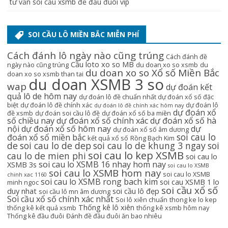
tư vấn soi cầu xsmb đề đầu đuôi víp
SOI CẦU LÔ MIỀN BẮC MIỄN PHÍ
Cách đánh lô ngày nào cũng trúng
Cách đánh đề
Cầu loto xo so MB
ngày nào cũng trúng
du doan xo so xsmb
du
du doan xo so Xổ số Miền Bắc
doan xo so xsmb than tai
du doan XSMB 3 so
wap
dự đoán kết
quả lô de hôm nay
dự đoán lô đề chuẩn nhất dự đoán xổ số đặc
biệt
dự đoán lô đề chính xác
dự đoán lô
dự đoán lô đề chính xác hôm nay
dự đoán xổ
đề xsmb
dự đoán soi cầu lô đề
dự đoán xổ số ba miền
số chiều nay
dự đoán xổ số chính xác
dự đoán xổ số hà
nội
dự đoán xổ số hôm nay
dự
dự đoán xổ số âm dương
soi cau lo
đoán xổ sổ miền bắc
kết quả xổ số
Rồng Bạch Kim
de
soi cau lo de dep
soi cau lo de khung 3 ngay
soi
soi cau lo kep XSMB
cau lo de mien phi
soi cau lo
soi cau lo XSMB 16 nhay hom nay
XSMB 3s
soi cau lo XSMB
soi cau lo XSMB hom nay
soi cau lo XSMB
chinh xac 1160
soi cau lo XSMB rong bach kim
soi cau XSMB 1 lo
minh ngoc
soi cầu xổ số
duy nhat
soi cầu lô đẹp
soi cầu lô mn âm dương
Soi cầu xổ số chính xác nhất
Soi lô xiên chuẩn
thong ke lo kep
Thống kê lô xiên
thống kê kết quả xsmb
thống kê xsmb hôm nay
Thống kê đầu đuôi
Đánh đề đầu đuôi ăn bao nhiêu