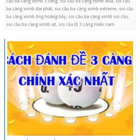
cầu ba càng xsmb 3 càng
,
soi cầu ba càng xsmb asia
,
soi cầu
ba càng xsmb đai phát
,
soi cầu ba càng xsmb extreme
,
soi cầu
ba càng xsmb ông hoàng bảy
,
soi cầu ba càng xsmb soi cầu
,
soi cầu ba càng xsmb uit
,
soi cầu lô 3 càng miền nam