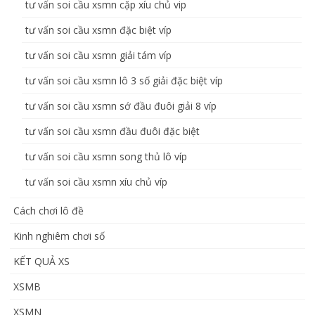
tư vấn soi cầu xsmn cặp xíu chủ vip
tư vấn soi cầu xsmn đặc biệt víp
tư vấn soi cầu xsmn giải tám víp
tư vấn soi cầu xsmn lô 3 số giải đặc biệt víp
tư vấn soi cầu xsmn sớ đầu đuôi giải 8 víp
tư vấn soi cầu xsmn đầu đuôi đặc biệt
tư vấn soi cầu xsmn song thủ lô víp
tư vấn soi cầu xsmn xíu chủ víp
Cách chơi lô đề
Kinh nghiêm chơi số
KẾT QUẢ XS
XSMB
XSMN