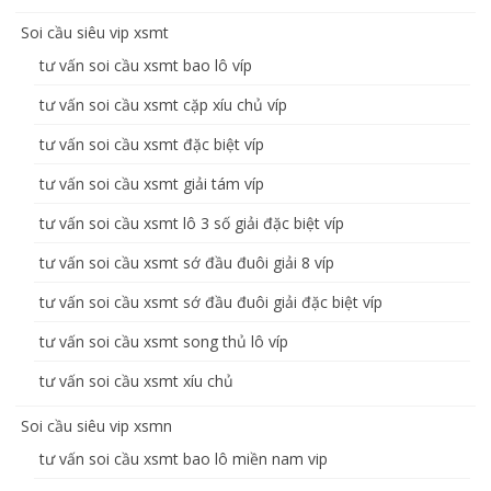
Soi cầu siêu vip xsmt
tư vấn soi cầu xsmt bao lô víp
tư vấn soi cầu xsmt cặp xíu chủ víp
tư vấn soi cầu xsmt đặc biệt víp
tư vấn soi cầu xsmt giải tám víp
tư vấn soi cầu xsmt lô 3 số giải đặc biệt víp
tư vấn soi cầu xsmt sớ đầu đuôi giải 8 víp
tư vấn soi cầu xsmt sớ đầu đuôi giải đặc biệt víp
tư vấn soi cầu xsmt song thủ lô víp
tư vấn soi cầu xsmt xíu chủ
Soi cầu siêu vip xsmn
tư vấn soi cầu xsmt bao lô miền nam vip