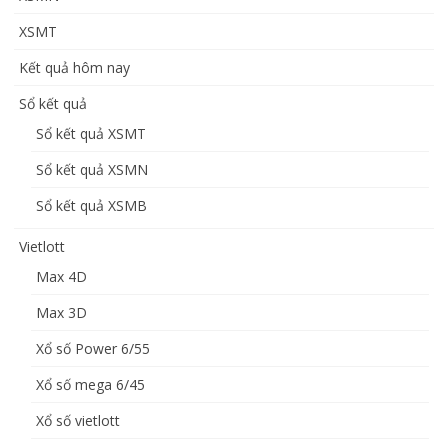
XSMT
Kết quả hôm nay
Sổ kết quả
Sổ kết quả XSMT
Sổ kết quả XSMN
Sổ kết quả XSMB
Vietlott
Max 4D
Max 3D
Xổ số Power 6/55
Xổ số mega 6/45
Xổ số vietlott