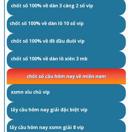
chốt số 100% về dàn 3 càng 2 số víp
chốt số 100% về dàn lô 10 số víp
chốt số 100% về đề đầu đuôi víp
chốt số 100% về dàn lô xiên 3 mb
chốt số cầu hôm nay về miền nam
xsmn xỉu chủ víp
lấy cầu hôm nay giải đặc biệt víp
lấy cầu hôm nay xsmn giải 8 víp