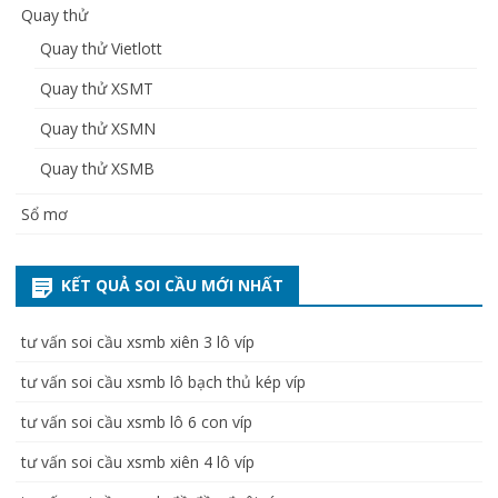
Quay thử
Quay thử Vietlott
Quay thử XSMT
Quay thử XSMN
Quay thử XSMB
Sổ mơ
KẾT QUẢ SOI CẦU MỚI NHẤT
tư vấn soi cầu xsmb xiên 3 lô víp
tư vấn soi cầu xsmb lô bạch thủ kép víp
tư vấn soi cầu xsmb lô 6 con víp
tư vấn soi cầu xsmb xiên 4 lô víp