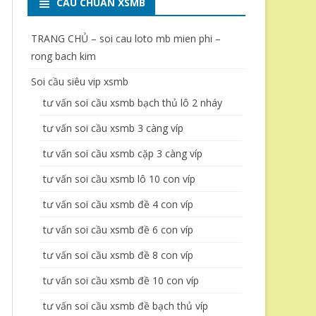
CẦU CHUẨN XSMB
TRANG CHỦ – soi cau loto mb mien phi –
rong bach kim
Soi cầu siêu vip xsmb
tư vấn soi cầu xsmb bạch thủ lô 2 nháy
tư vấn soi cầu xsmb 3 càng víp
tư vấn soi cầu xsmb cặp 3 càng víp
tư vấn soi cầu xsmb lô 10 con víp
tư vấn soi cầu xsmb đề 4 con víp
tư vấn soi cầu xsmb đề 6 con víp
tư vấn soi cầu xsmb đề 8 con víp
tư vấn soi cầu xsmb đề 10 con víp
tư vấn soi cầu xsmb đề bạch thủ víp