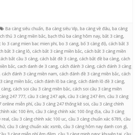
Ba càng siêu chuẩn
,
Ba càng siêu Víp
,
ba càng về đâu
,
ba càng
ch thủ 3 càng miền bắc
,
bạch thủ ba càng hôm nay
,
bắt 3 càng
,
t lo 3 cang mien bac mien phi
,
bo 3 cang
,
bố 3 càng độ
,
cách bắt 3
ch bắt 3 càng lô
,
cách bắt 3 càng miền bắc
,
cách bắt 3 càng miền
cách bắt cầu 3 càng
,
cách bắt đề 3 càng
,
cách bắt đề ba càng
,
cách
miền bắc
,
cach danh de 3 cang
,
cách đánh 3 càng
,
cách đánh 3 càng
,
cách đánh 3 càng miền nam
,
cách đánh đề 3 càng miền bắc
,
cách
 3 càng miền bắc
,
cách đánh lô ba càng
,
cách đánh lô đề 3 càng
,
3 càng
,
cách soi cầu 3 càng miền bắc
,
cách soi cầu 3 càng miền
càng 247 777
,
cầu 3 càng 247 apk
,
cầu 3 càng 247 êm
,
cầu 3 càng
 online miễn phí
,
cầu 3 càng 247 thống kê soi
,
cầu 3 càng chính
chính xác 100 êm
,
cầu 3 càng chính xác 100 ông địa
,
cầu 3 càng
 real
,
cầu 3 càng chính xác 100 uc
,
cầu 3 càng chuẩn xác 6789
,
cầu
thử
,
cầu 3 càng chuẩn xác xsmb
,
cầu 3 càng hôm nay danh con gì
,
cầu 3 càng miễn phí êm đềm
,
cầu 3 càng minh ngọc khuyên tai
,
cầu