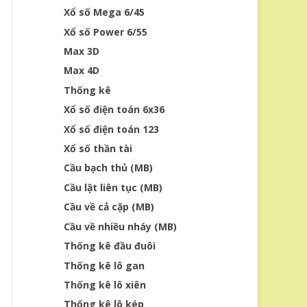
Xổ số Mega 6/45
Xổ số Power 6/55
Max 3D
Max 4D
Thống kê
Xổ số điện toán 6x36
Xổ số điện toán 123
Xổ số thần tài
Cầu bạch thủ (MB)
Cầu lật liên tục (MB)
Cầu về cả cặp (MB)
Cầu về nhiều nháy (MB)
Thống kê đầu đuôi
Thống kê lô gan
Thống kê lô xiên
Thống kê lô kép