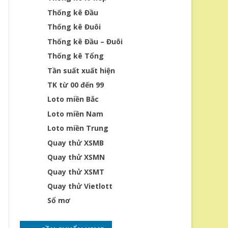
Thống kê Đầu
Thống kê Đuôi
Thống kê Đầu – Đuôi
Thống kê Tổng
Tần suất xuất hiện
TK từ 00 đến 99
Loto miền Bắc
Loto miền Nam
Loto miền Trung
Quay thử XSMB
Quay thử XSMN
Quay thử XSMT
Quay thử Vietlott
Sổ mơ