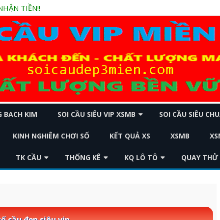
HẬN TIỀN!!
Skip
G BACH KIM
SOI CẦU SIÊU VIP XSMB
SOI CẦU SIÊU CH
to
content
KINH NGHIÊM CHƠI SỐ
TƯ VẤN SOI CẦU XSMB BẠCH
KẾT QUẢ XS
TƯ VẤN SOI CẦU XSM
XSMB
XS
THỦ LÔ 2 NHÁY
CON VÍP
TK CẦU
THỐNG KÊ
KQ LÔ TÔ
QUAY THỬ
TƯ VẤN SOI CẦU XSMB 3 CÀNG
TƯ VẤN SOI CẦU XSM
CẦU VỀ NHIỀU NHÁY (MB)
VÍP
TK TỪ 00 ĐẾN 99
BẢNG LOTO MB
BẠCH THỦ KÉP VÍP
QUAY THỬ VI
N 123
CẦU VỀ CẢ CẶP (MB)
TƯ VẤN SOI CẦU XSMB CẶP 3
TẦN SUẤT XUẤT HIỆN
BẢNG LOTO MT
TƯ VẤN SOI CẦU XSM
QUAY THỬ X
CÀNG VÍP
BẠCH THỦ VÍP
N 6×36
CẦU LẬT LIÊN TỤC (MB)
THỐNG KÊ TỔNG
BẢNG LOTO MN
QUAY THỬ X
số cầu đẹp siêu vip