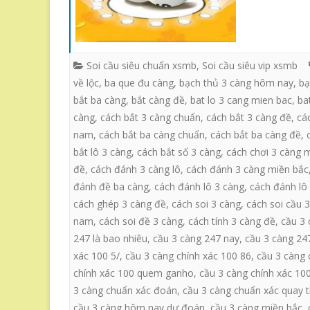
Soi cầu siêu chuẩn xsmb
,
Soi cầu siêu vip xsmb
về lộc
,
ba que đu càng
,
bạch thủ 3 càng hôm nay
,
bạ
bắt ba càng
,
bắt càng đề
,
bat lo 3 cang mien bac
,
ba
càng
,
cách bắt 3 càng chuẩn
,
cách bắt 3 càng đề
,
cá
nam
,
cách bắt ba càng chuẩn
,
cách bắt ba càng đề
,
bắt lô 3 càng
,
cách bắt số 3 càng
,
cách chơi 3 càng 
đề
,
cách đánh 3 càng lô
,
cách đánh 3 càng miền bắc
đánh đề ba càng
,
cách đánh lô 3 càng
,
cách đánh lô
cách ghép 3 càng đề
,
cách soi 3 càng
,
cách soi cầu 
nam
,
cách soi đề 3 càng
,
cách tính 3 càng đề
,
cầu 3 
247 là bao nhiêu
,
cầu 3 càng 247 nay
,
cầu 3 càng 247
xác 100 5/
,
cầu 3 càng chính xác 100 86
,
cầu 3 càng 
chính xác 100 quem ganho
,
cầu 3 càng chính xác 100
3 càng chuẩn xác đoán
,
cầu 3 càng chuẩn xác quay 
cầu 3 càng hôm nay dự đoán
,
cầu 3 càng miền bắc
,