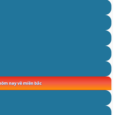
TƯ VẤN SOI CẦU XSMB ĐỀ
SONG THỦ VÍP
TƯ VẤN SOI CẦU XSMB LÔ 4
CON VÍP
TƯ VẤN SOI CẦU XSMB LÔ 6
CON VÍP
 hôm nay về miền bắc