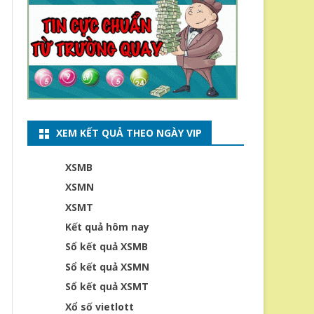
B LÔ
TƯ VẤN SOI CẦU XSMT GIẢI
SMB
TÁM VÍP
B LÔ
TƯ VẤN SOI CẦU XSMT LÔ 3 SỐ
GIẢI ĐẶC BIỆT VÍP
 XIÊN 2
TƯ VẤN SOI CẦU XSMT SỚ ĐẦU
ĐUÔI GIẢI 8 VÍP
XEM KẾT QUẢ THEO NGÀY VIP
 XIÊN 3
TƯ VẤN SOI CẦU XSMT SỚ ĐẦU
ĐUÔI GIẢI ĐẶC BIỆT VÍP
XSMB
XSMN
 XIÊN 4
TƯ VẤN SOI CẦU XSMT SONG
XSMT
THỦ LÔ VÍP
Kết quả hôm nay
TƯ VẤN SOI CẦU XSMT XÍU
Sổ kết quả XSMB
CHỦ
Sổ kết quả XSMN
Sổ kết quả XSMT
Xổ số vietlott