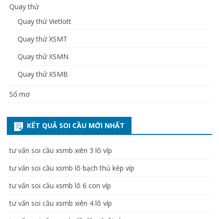
Quay thử
Quay thử Vietlott
Quay thử XSMT
Quay thử XSMN
Quay thử XSMB
Sổ mơ
KẾT QUẢ SOI CẦU MỚI NHẤT
tư vấn soi cầu xsmb xiên 3 lô víp
tư vấn soi cầu xsmb lô bạch thủ kép víp
tư vấn soi cầu xsmb lô 6 con víp
tư vấn soi cầu xsmb xiên 4 lô víp