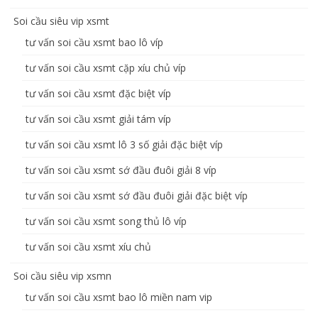
Soi cầu siêu vip xsmt
tư vấn soi cầu xsmt bao lô víp
tư vấn soi cầu xsmt cặp xíu chủ víp
tư vấn soi cầu xsmt đặc biệt víp
tư vấn soi cầu xsmt giải tám víp
tư vấn soi cầu xsmt lô 3 số giải đặc biệt víp
tư vấn soi cầu xsmt sớ đầu đuôi giải 8 víp
tư vấn soi cầu xsmt sớ đầu đuôi giải đặc biệt víp
tư vấn soi cầu xsmt song thủ lô víp
tư vấn soi cầu xsmt xíu chủ
Soi cầu siêu vip xsmn
tư vấn soi cầu xsmt bao lô miền nam vip