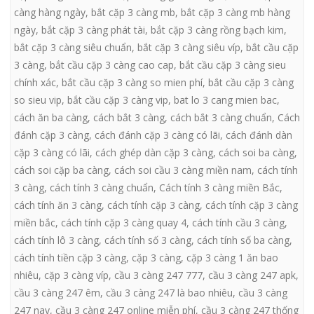
càng hàng ngày
,
bắt cặp 3 càng mb
,
bắt cặp 3 càng mb hàng
ngày
,
bắt cặp 3 càng phát tài
,
bắt cặp 3 càng rồng bạch kim
,
bắt cặp 3 càng siêu chuẩn
,
bắt cặp 3 càng siêu víp
,
bắt cầu cặp
3 càng
,
bắt cầu cặp 3 càng cao cap
,
bắt cầu cặp 3 càng sieu
chính xác
,
bắt cầu cặp 3 càng so mien phí
,
bắt cầu cặp 3 càng
so sieu vip
,
bắt cầu cặp 3 càng vip
,
bat lo 3 cang mien bac
,
cách ăn ba càng
,
cách bắt 3 càng
,
cách bắt 3 càng chuẩn
,
Cách
đánh cặp 3 càng
,
cách đánh cặp 3 càng có lãi
,
cách đánh dàn
cặp 3 càng có lãi
,
cách ghép dàn cặp 3 càng
,
cách soi ba càng
,
cách soi cặp ba càng
,
cách soi cầu 3 càng miền nam
,
cách tính
3 càng
,
cách tính 3 càng chuẩn
,
Cách tính 3 càng miền Bắc
,
cách tính ăn 3 càng
,
cách tính cặp 3 càng
,
cách tính cặp 3 càng
miền bắc
,
cách tính cặp 3 càng quay 4
,
cách tính cầu 3 càng
,
cách tính lô 3 càng
,
cách tính số 3 càng
,
cách tính số ba càng
,
cách tính tiền cặp 3 càng
,
cặp 3 càng
,
cặp 3 càng 1 ăn bao
nhiêu
,
cặp 3 càng víp
,
cầu 3 càng 247 777
,
cầu 3 càng 247 apk
,
cầu 3 càng 247 êm
,
cầu 3 càng 247 là bao nhiêu
,
cầu 3 càng
247 nay
,
cầu 3 càng 247 online miễn phí
,
cầu 3 càng 247 thống