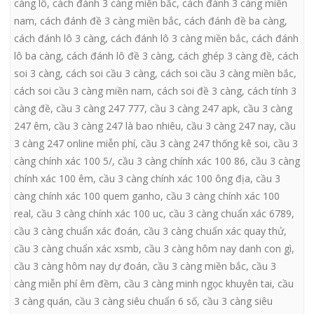
càng lô
,
cách đánh 3 càng miền bắc
,
cách đánh 3 càng miền
nam
,
cách đánh đề 3 càng miền bắc
,
cách đánh đề ba càng
,
cách đánh lô 3 càng
,
cách đánh lô 3 càng miền bắc
,
cách đánh
lô ba càng
,
cách đánh lô đề 3 càng
,
cách ghép 3 càng đề
,
cách
soi 3 càng
,
cách soi cầu 3 càng
,
cách soi cầu 3 càng miền bắc
,
cách soi cầu 3 càng miền nam
,
cách soi đề 3 càng
,
cách tính 3
càng đề
,
cầu 3 càng 247 777
,
cầu 3 càng 247 apk
,
cầu 3 càng
247 êm
,
cầu 3 càng 247 là bao nhiêu
,
cầu 3 càng 247 nay
,
cầu
3 càng 247 online miễn phí
,
cầu 3 càng 247 thống kê soi
,
cầu 3
càng chính xác 100 5/
,
cầu 3 càng chính xác 100 86
,
cầu 3 càng
chính xác 100 êm
,
cầu 3 càng chính xác 100 ông địa
,
cầu 3
càng chính xác 100 quem ganho
,
cầu 3 càng chính xác 100
real
,
cầu 3 càng chính xác 100 uc
,
cầu 3 càng chuẩn xác 6789
,
cầu 3 càng chuẩn xác đoán
,
cầu 3 càng chuẩn xác quay thử
,
cầu 3 càng chuẩn xác xsmb
,
cầu 3 càng hôm nay danh con gì
,
cầu 3 càng hôm nay dự đoán
,
cầu 3 càng miền bắc
,
cầu 3
càng miễn phí êm đềm
,
cầu 3 càng minh ngọc khuyên tai
,
cầu
3 càng quán
,
cầu 3 càng siêu chuẩn 6 số
,
cầu 3 càng siêu