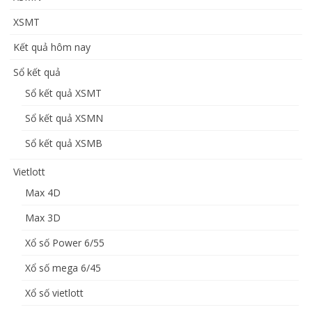
XSMT
Kết quả hôm nay
Sổ kết quả
Sổ kết quả XSMT
Sổ kết quả XSMN
Sổ kết quả XSMB
Vietlott
Max 4D
Max 3D
Xổ số Power 6/55
Xổ số mega 6/45
Xổ số vietlott