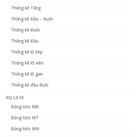
Thống kê Tổng
Thống kê Đầu – Đuôi
Thống kê Đuôi
Thống kê Đầu
Thống kê lô kép
Thống kê lô xiên
Thống kê lô gan
Thống kê đầu đuôi
KQ Lô tô
Bảng loto MB
Bảng loto MT
Bảng loto MN