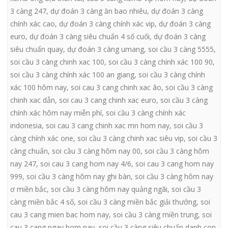
3 càng 247
,
dự đoán 3 càng ăn bao nhiêu
,
dự đoán 3 càng
chính xác cao
,
dự đoán 3 càng chính xác vip
,
dự đoán 3 càng
euro
,
dự đoán 3 càng siêu chuẩn 4 số cuối
,
dự đoán 3 càng
siêu chuẩn quay
,
dự đoán 3 càng umang
,
soi cầu 3 càng 5555
,
soi cầu 3 càng chinh xac 100
,
soi cầu 3 càng chính xác 100 90
,
soi cầu 3 càng chính xác 100 an giang
,
soi cầu 3 càng chính
xác 100 hôm nay
,
soi cau 3 cang chinh xac âo
,
soi cầu 3 càng
chinh xac dẫn
,
soi cau 3 cang chinh xac euro
,
soi cầu 3 càng
chính xác hôm nay miễn phí
,
soi cầu 3 càng chính xác
indonesia
,
soi cau 3 cang chinh xac mn hom nay
,
soi cầu 3
càng chính xác one
,
soi cầu 3 càng chinh xac siêu vip
,
soi cầu 3
càng chuẩn
,
soi cầu 3 càng hôm nay 00
,
soi cầu 3 càng hôm
nay 247
,
soi cau 3 cang hom nay 4/6
,
soi cau 3 cang hom nay
999
,
soi cầu 3 càng hôm nay ghi bàn
,
soi cầu 3 càng hôm nay
ơ miền bắc
,
soi cầu 3 càng hôm nay quảng ngãi
,
soi cầu 3
càng miền bắc 4 số
,
soi cầu 3 càng miền bắc giải thưởng
,
soi
cau 3 cang mien bac hom nay
,
soi cầu 3 càng miền trung
,
soi
cau 3 cang ngay hom nay
,
soi cầu 3 càng siêu chuẩn danh con