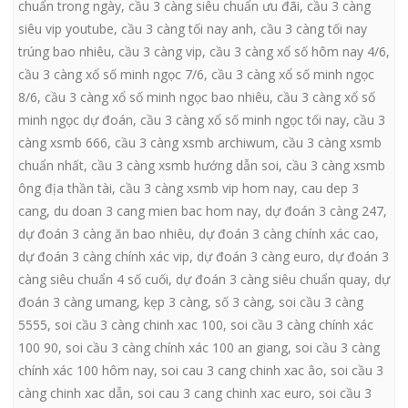
chuẩn trong ngày
,
cầu 3 càng siêu chuẩn ưu đãi
,
cầu 3 càng
siêu vip youtube
,
cầu 3 càng tối nay anh
,
cầu 3 càng tối nay
trúng bao nhiêu
,
cầu 3 càng vip
,
cầu 3 càng xổ số hôm nay 4/6
,
cầu 3 càng xổ số minh ngọc 7/6
,
cầu 3 càng xổ số minh ngọc
8/6
,
cầu 3 càng xổ số minh ngọc bao nhiêu
,
cầu 3 càng xổ số
minh ngọc dự đoán
,
cầu 3 càng xổ số minh ngọc tối nay
,
cầu 3
càng xsmb 666
,
cầu 3 càng xsmb archiwum
,
cầu 3 càng xsmb
chuẩn nhất
,
cầu 3 càng xsmb hướng dẫn soi
,
cầu 3 càng xsmb
ông địa thần tài
,
cầu 3 càng xsmb vip hom nay
,
cau dep 3
cang
,
du doan 3 cang mien bac hom nay
,
dự đoán 3 càng 247
,
dự đoán 3 càng ăn bao nhiêu
,
dự đoán 3 càng chính xác cao
,
dự đoán 3 càng chính xác vip
,
dự đoán 3 càng euro
,
dự đoán 3
càng siêu chuẩn 4 số cuối
,
dự đoán 3 càng siêu chuẩn quay
,
dự
đoán 3 càng umang
,
kẹp 3 càng
,
số 3 càng
,
soi cầu 3 càng
5555
,
soi cầu 3 càng chinh xac 100
,
soi cầu 3 càng chính xác
100 90
,
soi cầu 3 càng chính xác 100 an giang
,
soi cầu 3 càng
chính xác 100 hôm nay
,
soi cau 3 cang chinh xac âo
,
soi cầu 3
càng chinh xac dẫn
,
soi cau 3 cang chinh xac euro
,
soi cầu 3