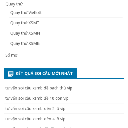
Quay thử
Quay thử Vietlott
Quay thử XSMT
Quay thử XSMN
Quay thử XSMB
Sổ mơ
KẾT QUẢ SOI CẦU MỚI NHẤT
tư vấn soi cầu xsmb đề bạch thủ víp
tư vấn soi cầu xsmb đề 10 con víp
tư vấn soi cầu xsmb xiên 2 lô víp
tư vấn soi cầu xsmb xiên 4 lô víp