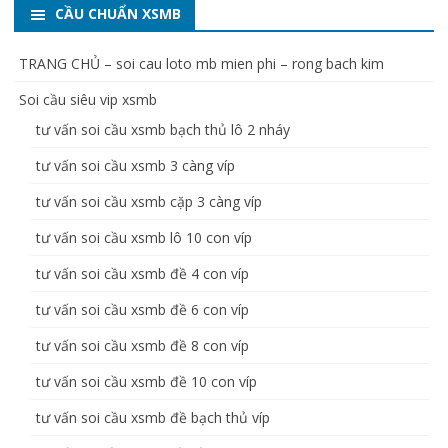
CẦU CHUẨN XSMB
TRANG CHỦ – soi cau loto mb mien phi – rong bach kim
Soi cầu siêu vip xsmb
tư vấn soi cầu xsmb bạch thủ lô 2 nháy
tư vấn soi cầu xsmb 3 càng víp
tư vấn soi cầu xsmb cặp 3 càng víp
tư vấn soi cầu xsmb lô 10 con víp
tư vấn soi cầu xsmb đề 4 con víp
tư vấn soi cầu xsmb đề 6 con víp
tư vấn soi cầu xsmb đề 8 con víp
tư vấn soi cầu xsmb đề 10 con víp
tư vấn soi cầu xsmb đề bạch thủ víp