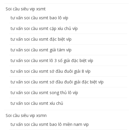
Soi cầu siêu vip xsmt
tư vấn soi cầu xsmt bao lô víp
tư vấn soi cầu xsmt cặp xíu chủ víp
tư vấn soi cầu xsmt đặc biệt víp
tư vấn soi cầu xsmt giải tám víp
tư vấn soi cầu xsmt lô 3 số giải đặc biệt víp
tư vấn soi cầu xsmt sớ đầu đuôi giải 8 víp
tư vấn soi cầu xsmt sớ đầu đuôi giải đặc biệt víp
tư vấn soi cầu xsmt song thủ lô víp
tư vấn soi cầu xsmt xíu chủ
Soi cầu siêu vip xsmn
tư vấn soi cầu xsmt bao lô miền nam vip