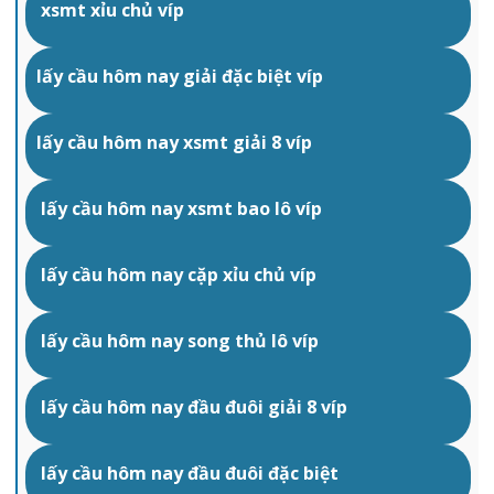
xsmt xỉu chủ víp
lấy cầu hôm nay giải đặc biệt víp
lấy cầu hôm nay xsmt giải 8 víp
lấy cầu hôm nay xsmt bao lô víp
lấy cầu hôm nay cặp xỉu chủ víp
lấy cầu hôm nay song thủ lô víp
lấy cầu hôm nay đầu đuôi giải 8 víp
lấy cầu hôm nay đầu đuôi đặc biệt