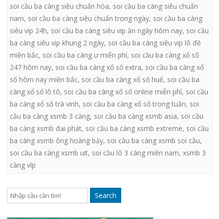
soi cầu ba càng siêu chuẩn hòa
,
soi cầu ba càng siêu chuẩn
nam
,
soi cầu ba càng siêu chuẩn trong ngày
,
soi cầu ba càng
siêu vip 24h
,
soi cầu ba càng siêu vip ăn ngày hôm nay
,
soi cầu
ba càng siêu vip khung 2 ngày
,
soi cầu ba càng siêu vip lô đề
miền bắc
,
soi cầu ba càng ư miễn phí
,
soi cầu ba càng xổ số
247 hôm nay
,
soi cầu ba càng xổ số extra
,
soi cầu ba càng xổ
số hôm nay miền bắc
,
soi cầu ba càng xổ số huế
,
soi cầu ba
càng xổ số lô tô
,
soi cầu ba càng xổ số online miễn phí
,
soi cầu
ba càng xổ số trà vinh
,
soi cầu ba càng xổ số trong tuần
,
soi
cầu ba càng xsmb 3 càng
,
soi cầu ba càng xsmb asia
,
soi cầu
ba càng xsmb đai phát
,
soi cầu ba càng xsmb extreme
,
soi cầu
ba càng xsmb ông hoàng bảy
,
soi cầu ba càng xsmb soi cầu
,
soi cầu ba càng xsmb uit
,
soi cầu lô 3 càng miền nam
,
xsmb 3
càng víp
Search