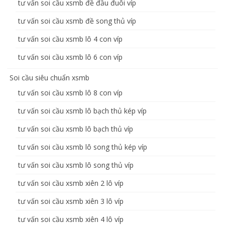
tư vấn soi cầu xsmb đề đầu đuôi víp
tư vấn soi cầu xsmb đề song thủ víp
tư vấn soi cầu xsmb lô 4 con víp
tư vấn soi cầu xsmb lô 6 con víp
Soi cầu siêu chuẩn xsmb
tư vấn soi cầu xsmb lô 8 con víp
tư vấn soi cầu xsmb lô bạch thủ kép víp
tư vấn soi cầu xsmb lô bạch thủ víp
tư vấn soi cầu xsmb lô song thủ kép víp
tư vấn soi cầu xsmb lô song thủ víp
tư vấn soi cầu xsmb xiên 2 lô víp
tư vấn soi cầu xsmb xiên 3 lô víp
tư vấn soi cầu xsmb xiên 4 lô víp