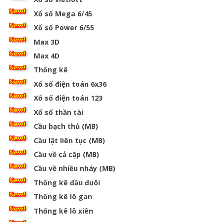
Xổ số Mega 6/45
Xổ số Power 6/55
Max 3D
Max 4D
Thống kê
Xổ số điện toán 6x36
Xổ số điện toán 123
Xổ số thần tài
Cầu bạch thủ (MB)
Cầu lật liên tục (MB)
Cầu về cả cặp (MB)
Cầu về nhiều nháy (MB)
Thống kê đầu đuôi
Thống kê lô gan
Thống kê lô xiên