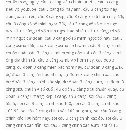
chuẩn trong ngày
,
cầu 3 càng siêu chuẩn ưu đãi
,
cầu 3 càng
siêu vip youtube
,
cầu 3 càng tối nay anh
,
cầu 3 càng tối nay
trúng bao nhiêu
,
cầu 3 càng vip
,
cầu 3 càng xổ số hôm nay 4/6
,
cầu 3 càng xổ số minh ngọc 7/6
,
cầu 3 càng xổ số minh ngọc
8/6
,
cầu 3 càng xổ số minh ngọc bao nhiêu
,
cầu 3 càng xổ số
minh ngọc dự đoán
,
cầu 3 càng xổ số minh ngọc tối nay
,
cầu 3
càng xsmb 666
,
cầu 3 càng xsmb archiwum
,
cầu 3 càng xsmb
chuẩn nhất
,
cầu 3 càng xsmb hướng dẫn soi
,
cầu 3 càng xsmb
ông địa thần tài
,
cầu 3 càng xsmb vip hom nay
,
cau dep 3
cang
,
du doan 3 cang mien bac hom nay
,
dự đoán 3 càng 247
,
dự đoán 3 càng ăn bao nhiêu
,
dự đoán 3 càng chính xác cao
,
dự đoán 3 càng chính xác vip
,
dự đoán 3 càng euro
,
dự đoán 3
càng siêu chuẩn 4 số cuối
,
dự đoán 3 càng siêu chuẩn quay
,
dự
đoán 3 càng umang
,
kẹp 3 càng
,
số 3 càng
,
soi cầu 3 càng
5555
,
soi cầu 3 càng chinh xac 100
,
soi cầu 3 càng chính xác
100 90
,
soi cầu 3 càng chính xác 100 an giang
,
soi cầu 3 càng
chính xác 100 hôm nay
,
soi cau 3 cang chinh xac âo
,
soi cầu 3
càng chinh xac dẫn
,
soi cau 3 cang chinh xac euro
,
soi cầu 3