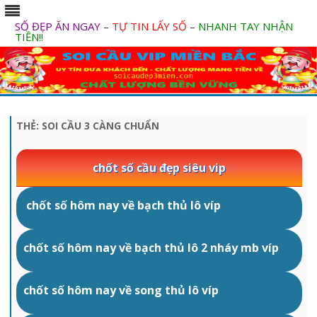
SỐ ĐẸP ĂN NGAY
–
TỰ TIN LẤY SỐ
–
NHANH TAY NHẬN
TIỀN!!
Skip
to
content
THẺ:
SOI CẦU 3 CÀNG CHUẨN
chốt số cầu đẹp siêu vip
chốt số hôm nay về bạch thủ lô víp
chốt số hôm nay về bạch thủ lô 2 nháy mb víp
chốt số hôm nay về song thủ lô víp