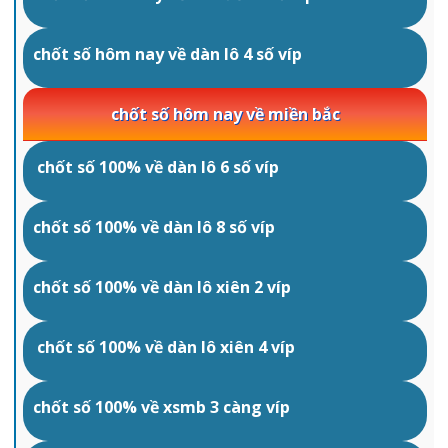
chốt số hôm nay về dàn lô 4 số víp
chốt số hôm nay về miền bắc
chốt số 100% về dàn lô 6 số víp
chốt số 100% về dàn lô 8 số víp
chốt số 100% về dàn lô xiên 2 víp
chốt số 100% về dàn lô xiên 4 víp
chốt số 100% về xsmb 3 càng víp