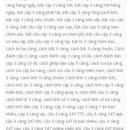
càng hàng ngày
,
bắt cặp 3 càng mb
,
bắt cặp 3 càng mb hàng
ngày
,
bắt cặp 3 càng phát tài
,
bắt cặp 3 càng rồng bạch kim
,
bắt cặp 3 càng siêu chuẩn
,
bắt cặp 3 càng siêu víp
,
bắt cầu cặp
3 càng
,
bắt cầu cặp 3 càng cao cap
,
bắt cầu cặp 3 càng sieu
chính xác
,
bắt cầu cặp 3 càng so mien phí
,
bắt cầu cặp 3 càng
so sieu vip
,
bắt cầu cặp 3 càng vip
,
bat lo 3 cang mien bac
,
cách ăn ba càng
,
cách bắt 3 càng
,
cách bắt 3 càng chuẩn
,
Cách
đánh cặp 3 càng
,
cách đánh cặp 3 càng có lãi
,
cách đánh dàn
cặp 3 càng có lãi
,
cách ghép dàn cặp 3 càng
,
cách soi ba càng
,
cách soi cặp ba càng
,
cách soi cầu 3 càng miền nam
,
cách tính
3 càng
,
cách tính 3 càng chuẩn
,
Cách tính 3 càng miền Bắc
,
cách tính ăn 3 càng
,
cách tính cặp 3 càng
,
cách tính cặp 3 càng
miền bắc
,
cách tính cặp 3 càng quay 4
,
cách tính cầu 3 càng
,
cách tính lô 3 càng
,
cách tính số 3 càng
,
cách tính số ba càng
,
cách tính tiền cặp 3 càng
,
cặp 3 càng
,
cặp 3 càng 1 ăn bao
nhiêu
,
cặp 3 càng víp
,
cầu 3 càng 247 777
,
cầu 3 càng 247 apk
,
cầu 3 càng 247 êm
,
cầu 3 càng 247 là bao nhiêu
,
cầu 3 càng
247 nay
,
cầu 3 càng 247 online miễn phí
,
cầu 3 càng 247 thống