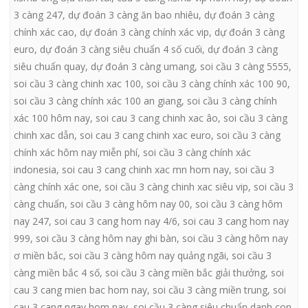
3 càng 247
,
dự đoán 3 càng ăn bao nhiêu
,
dự đoán 3 càng
chính xác cao
,
dự đoán 3 càng chính xác vip
,
dự đoán 3 càng
euro
,
dự đoán 3 càng siêu chuẩn 4 số cuối
,
dự đoán 3 càng
siêu chuẩn quay
,
dự đoán 3 càng umang
,
soi cầu 3 càng 5555
,
soi cầu 3 càng chinh xac 100
,
soi cầu 3 càng chính xác 100 90
,
soi cầu 3 càng chính xác 100 an giang
,
soi cầu 3 càng chính
xác 100 hôm nay
,
soi cau 3 cang chinh xac âo
,
soi cầu 3 càng
chinh xac dẫn
,
soi cau 3 cang chinh xac euro
,
soi cầu 3 càng
chính xác hôm nay miễn phí
,
soi cầu 3 càng chính xác
indonesia
,
soi cau 3 cang chinh xac mn hom nay
,
soi cầu 3
càng chính xác one
,
soi cầu 3 càng chinh xac siêu vip
,
soi cầu 3
càng chuẩn
,
soi cầu 3 càng hôm nay 00
,
soi cầu 3 càng hôm
nay 247
,
soi cau 3 cang hom nay 4/6
,
soi cau 3 cang hom nay
999
,
soi cầu 3 càng hôm nay ghi bàn
,
soi cầu 3 càng hôm nay
ơ miền bắc
,
soi cầu 3 càng hôm nay quảng ngãi
,
soi cầu 3
càng miền bắc 4 số
,
soi cầu 3 càng miền bắc giải thưởng
,
soi
cau 3 cang mien bac hom nay
,
soi cầu 3 càng miền trung
,
soi
cau 3 cang ngay hom nay
,
soi cầu 3 càng siêu chuẩn danh con