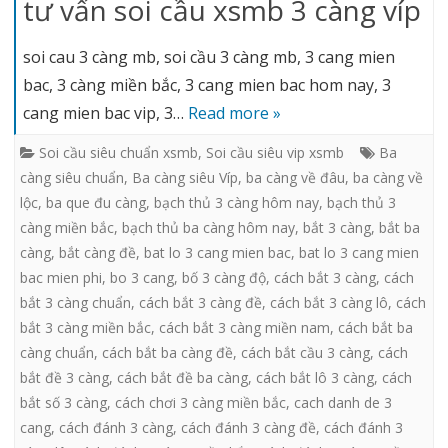
tư vấn soi cầu xsmb 3 càng víp
soi cau 3 càng mb, soi cầu 3 càng mb, 3 cang mien
bac, 3 càng miền bắc, 3 cang mien bac hom nay, 3
cang mien bac vip, 3…
Read more »
Soi cầu siêu chuẩn xsmb
,
Soi cầu siêu vip xsmb
Ba
càng siêu chuẩn
,
Ba càng siêu Víp
,
ba càng về đâu
,
ba càng về
lộc
,
ba que đu càng
,
bạch thủ 3 càng hôm nay
,
bạch thủ 3
càng miền bắc
,
bạch thủ ba càng hôm nay
,
bắt 3 càng
,
bắt ba
càng
,
bắt càng đề
,
bat lo 3 cang mien bac
,
bat lo 3 cang mien
bac mien phi
,
bo 3 cang
,
bố 3 càng độ
,
cách bắt 3 càng
,
cách
bắt 3 càng chuẩn
,
cách bắt 3 càng đề
,
cách bắt 3 càng lô
,
cách
bắt 3 càng miền bắc
,
cách bắt 3 càng miền nam
,
cách bắt ba
càng chuẩn
,
cách bắt ba càng đề
,
cách bắt cầu 3 càng
,
cách
bắt đề 3 càng
,
cách bắt đề ba càng
,
cách bắt lô 3 càng
,
cách
bắt số 3 càng
,
cách chơi 3 càng miền bắc
,
cach danh de 3
cang
,
cách đánh 3 càng
,
cách đánh 3 càng đề
,
cách đánh 3