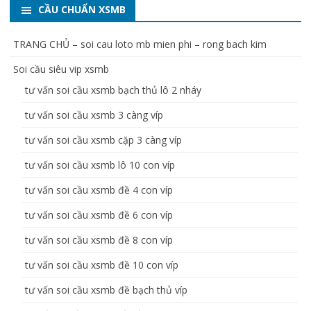
CẦU CHUẨN XSMB
TRANG CHỦ – soi cau loto mb mien phi – rong bach kim
Soi cầu siêu vip xsmb
tư vấn soi cầu xsmb bạch thủ lô 2 nháy
tư vấn soi cầu xsmb 3 càng víp
tư vấn soi cầu xsmb cặp 3 càng víp
tư vấn soi cầu xsmb lô 10 con víp
tư vấn soi cầu xsmb đề 4 con víp
tư vấn soi cầu xsmb đề 6 con víp
tư vấn soi cầu xsmb đề 8 con víp
tư vấn soi cầu xsmb đề 10 con víp
tư vấn soi cầu xsmb đề bạch thủ víp