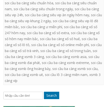
soi cầu ba càng siêu chuẩn hòa
,
soi cầu ba càng siêu chuẩn
nam
,
soi cầu ba càng siêu chuẩn trong ngày
,
soi cầu ba càng
siêu vip 24h
,
soi cầu ba càng siêu vip ăn ngày hôm nay
,
soi cầu
ba càng siêu vip khung 2 ngày
,
soi cầu ba càng siêu vip lô đề
miền bắc
,
soi cầu ba càng ư miễn phí
,
soi cầu ba càng xổ số
247 hôm nay
,
soi cầu ba càng xổ số extra
,
soi cầu ba càng xổ
số hôm nay miền bắc
,
soi cầu ba càng xổ số huế
,
soi cầu ba
càng xổ số lô tô
,
soi cầu ba càng xổ số online miễn phí
,
soi cầu
ba càng xổ số trà vinh
,
soi cầu ba càng xổ số trong tuần
,
soi
cầu ba càng xsmb 3 càng
,
soi cầu ba càng xsmb asia
,
soi cầu
ba càng xsmb đai phát
,
soi cầu ba càng xsmb extreme
,
soi cầu
ba càng xsmb ông hoàng bảy
,
soi cầu ba càng xsmb soi cầu
,
soi cầu ba càng xsmb uit
,
soi cầu lô 3 càng miền nam
,
xsmb 3
càng víp
Search