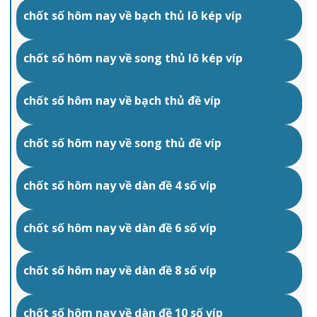
chốt số hôm nay về bạch thủ lô kép víp
chốt số hôm nay về song thủ lô kép víp
chốt số hôm nay về bạch thủ đề víp
chốt số hôm nay về song thủ đề víp
chốt số hôm nay về dàn đề 4 số víp
chốt số hôm nay về dàn đề 6 số víp
chốt số hôm nay về dàn đề 8 số víp
chốt số hôm nay về dàn đề 10 số víp