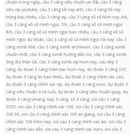
chuẩn trong ngày
,
cầu 3 càng siêu chuẩn ưu đãi
,
cầu 3 càng
siêu vip youtube
,
cầu 3 càng tối nay anh
,
cầu 3 càng tối nay
trúng bao nhiêu
,
cầu 3 càng vip
,
cầu 3 càng xổ số hôm nay 4/6
,
cầu 3 càng xổ số minh ngọc 7/6
,
cầu 3 càng xổ số minh ngọc
8/6
,
cầu 3 càng xổ số minh ngọc bao nhiêu
,
cầu 3 càng xổ số
minh ngọc dự đoán
,
cầu 3 càng xổ số minh ngọc tối nay
,
cầu 3
càng xsmb 666
,
cầu 3 càng xsmb archiwum
,
cầu 3 càng xsmb
chuẩn nhất
,
cầu 3 càng xsmb hướng dẫn soi
,
cầu 3 càng xsmb
ông địa thần tài
,
cầu 3 càng xsmb vip hom nay
,
cau dep 3
cang
,
du doan 3 cang mien bac hom nay
,
dự đoán 3 càng 247
,
dự đoán 3 càng ăn bao nhiêu
,
dự đoán 3 càng chính xác cao
,
dự đoán 3 càng chính xác vip
,
dự đoán 3 càng euro
,
dự đoán 3
càng siêu chuẩn 4 số cuối
,
dự đoán 3 càng siêu chuẩn quay
,
dự
đoán 3 càng umang
,
kẹp 3 càng
,
số 3 càng
,
soi cầu 3 càng
5555
,
soi cầu 3 càng chinh xac 100
,
soi cầu 3 càng chính xác
100 90
,
soi cầu 3 càng chính xác 100 an giang
,
soi cầu 3 càng
chính xác 100 hôm nay
,
soi cau 3 cang chinh xac âo
,
soi cầu 3
càng chinh xac dẫn
,
soi cau 3 cang chinh xac euro
,
soi cầu 3