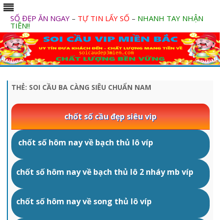
SỐ ĐẸP ĂN NGAY
–
TỰ TIN LẤY SỐ
–
NHANH TAY NHẬN
TIỀN!!
Skip
to
content
THẺ:
SOI CẦU BA CÀNG SIÊU CHUẨN NAM
chốt số cầu đẹp siêu vip
chốt số hôm nay về bạch thủ lô víp
chốt số hôm nay về bạch thủ lô 2 nháy mb víp
chốt số hôm nay về song thủ lô víp