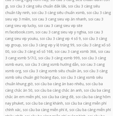
gi
,
soi cầu 3 càng siêu chuẩn đắk lắk
,
soi cầu 3 càng siêu
chuẩn tây ninh
,
soi cầu 3 càng siêu chuẩn xsmb
,
soi cầu 3 càng
sieu vip 3 miền
,
soi cau 3 cang sieu vip ăn nhanh
,
soi cau 3
cang sieu vip lucky
,
soi cau 3 cang sieu vip site
m.facebook.com
,
soi cau 3 cang sieu vip y nghia
,
soi cau 3
cang sieu vip youku
,
soi cầu 3 càng vip 4 số 9
,
soi cầu 3 càng
vip group
,
soi cầu 3 càng vip y lệ trúng 99
,
soi cầu 3 càng xổ số
00
,
soi cầu 3 càng xổ số 168
,
soi cau 3 cang xsmb 366
,
soi cau
3 cang xsmb 5/7/2
,
soi cầu 3 càng xsmb 999
,
soi cầu 3 càng
xsmb euro
,
soi cầu 3 càng xsmb hướng dẫn
,
soi cau 3 cang
xsmb org
,
soi cầu 3 càng xsmb siêu chuẩn ăn
,
soi cầu 3 càng
xsmb siêu chuẩn giờ hoàng đạo
,
soi cầu 3 càng xsmb siêu
chuẩn khung giờ
,
soi cầu ba càng ăn bao nhiêu
,
soi cầu ba
càng chắc ăn 50
,
soi cầu ba càng chắc ăn anh
,
soi cầu ba càng
chắc ăn em miễn phí
,
soi cầu ba càng đề
,
soi cầu ba càng hôm
nay phuket
,
soi cầu ba càng khánh
,
soi cầu ba càng miễn phí
chính xác
,
soi cầu ba càng miễn phí it
,
soi cầu ba càng miễn phí