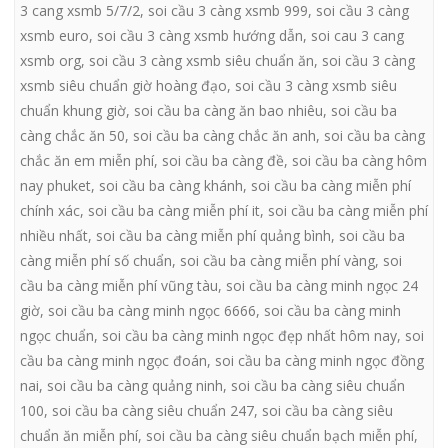
3 cang xsmb 5/7/2
,
soi cầu 3 càng xsmb 999
,
soi cầu 3 càng
xsmb euro
,
soi cầu 3 càng xsmb hướng dẫn
,
soi cau 3 cang
xsmb org
,
soi cầu 3 càng xsmb siêu chuẩn ăn
,
soi cầu 3 càng
xsmb siêu chuẩn giờ hoàng đạo
,
soi cầu 3 càng xsmb siêu
chuẩn khung giờ
,
soi cầu ba càng ăn bao nhiêu
,
soi cầu ba
càng chắc ăn 50
,
soi cầu ba càng chắc ăn anh
,
soi cầu ba càng
chắc ăn em miễn phí
,
soi cầu ba càng đề
,
soi cầu ba càng hôm
nay phuket
,
soi cầu ba càng khánh
,
soi cầu ba càng miễn phí
chính xác
,
soi cầu ba càng miễn phí it
,
soi cầu ba càng miễn phí
nhiều nhất
,
soi cầu ba càng miễn phí quảng bình
,
soi cầu ba
càng miễn phí số chuẩn
,
soi cầu ba càng miễn phí vàng
,
soi
cầu ba càng miễn phí vũng tàu
,
soi cầu ba càng minh ngọc 24
giờ
,
soi cầu ba càng minh ngọc 6666
,
soi cầu ba càng minh
ngọc chuẩn
,
soi cầu ba càng minh ngọc đẹp nhất hôm nay
,
soi
cầu ba càng minh ngọc đoán
,
soi cầu ba càng minh ngọc đồng
nai
,
soi cầu ba càng quảng ninh
,
soi cầu ba càng siêu chuẩn
100
,
soi cầu ba càng siêu chuẩn 247
,
soi cầu ba càng siêu
chuẩn ăn miễn phí
,
soi cầu ba càng siêu chuẩn bạch miễn phí
,