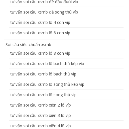
tư vấn soi cầu xsmb đề đầu đuôi víp
tư vấn soi cầu xsmb đề song thủ víp
tư vấn soi cầu xsmb lô 4 con víp
tư vấn soi cầu xsmb lô 6 con víp
Soi cầu siêu chuẩn xsmb
tư vấn soi cầu xsmb lô 8 con víp
tư vấn soi cầu xsmb lô bạch thủ kép víp
tư vấn soi cầu xsmb lô bạch thủ víp
tư vấn soi cầu xsmb lô song thủ kép víp
tư vấn soi cầu xsmb lô song thủ víp
tư vấn soi cầu xsmb xiên 2 lô víp
tư vấn soi cầu xsmb xiên 3 lô víp
tư vấn soi cầu xsmb xiên 4 lô víp