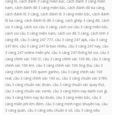
càng lô
,
cách đánh 3 càng miền bắc
,
cách đánh 3 càng miền
nam
,
cách đánh đề 3 càng miền bắc
,
cách đánh đề ba càng
,
cách đánh lô 3 càng
,
cách đánh lô 3 càng miền bắc
,
cách đánh
lô ba càng
,
cách đánh lô đề 3 càng
,
cách ghép 3 càng đề
,
cách
soi 3 càng
,
cách soi cầu 3 càng
,
cách soi cầu 3 càng miền bắc
,
cách soi cầu 3 càng miền nam
,
cách soi đề 3 càng
,
cách tính 3
càng đề
,
cầu 3 càng 247 777
,
cầu 3 càng 247 apk
,
cầu 3 càng
247 êm
,
cầu 3 càng 247 là bao nhiêu
,
cầu 3 càng 247 nay
,
cầu
3 càng 247 online miễn phí
,
cầu 3 càng 247 thống kê soi
,
cầu 3
càng chính xác 100 5/
,
cầu 3 càng chính xác 100 86
,
cầu 3 càng
chính xác 100 êm
,
cầu 3 càng chính xác 100 ông địa
,
cầu 3
càng chính xác 100 quem ganho
,
cầu 3 càng chính xác 100
real
,
cầu 3 càng chính xác 100 uc
,
cầu 3 càng chuẩn xác 6789
,
cầu 3 càng chuẩn xác đoán
,
cầu 3 càng chuẩn xác quay thử
,
cầu 3 càng chuẩn xác xsmb
,
cầu 3 càng hôm nay danh con gì
,
cầu 3 càng hôm nay dự đoán
,
cầu 3 càng miền bắc
,
cầu 3
càng miễn phí êm đềm
,
cầu 3 càng minh ngọc khuyên tai
,
cầu
3 càng quán
,
cầu 3 càng siêu chuẩn 6 số
,
cầu 3 càng siêu