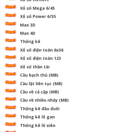
Xổ số Mega 6/45
Xổ số Power 6/55
Max 3D
Max 4D
Thống kê
Xổ số điện toán 6x36
Xổ số điện toán 123
Xổ số thần tài
Cầu bạch thủ (MB)
Cầu lật liên tục (MB)
Cầu về cả cặp (MB)
Cầu về nhiều nháy (MB)
Thống kê đầu đuôi
Thống kê lô gan
Thống kê lô xiên