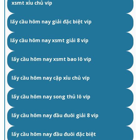
xsmt xỉu chủ víp
lấy cầu hôm nay giải đặc biệt víp
lấy cầu hôm nay xsmt giải 8 víp
lấy cầu hôm nay xsmt bao lô víp
lấy cầu hôm nay cặp xỉu chủ víp
lấy cầu hôm nay song thủ lô víp
lấy cầu hôm nay đầu đuôi giải 8 víp
lấy cầu hôm nay đầu đuôi đặc biệt