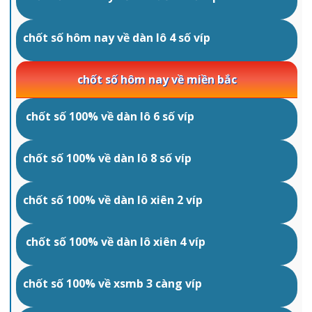
chốt số hôm nay về dàn lô 4 số víp
chốt số hôm nay về miền bắc
chốt số 100% về dàn lô 6 số víp
chốt số 100% về dàn lô 8 số víp
chốt số 100% về dàn lô xiên 2 víp
chốt số 100% về dàn lô xiên 4 víp
chốt số 100% về xsmb 3 càng víp