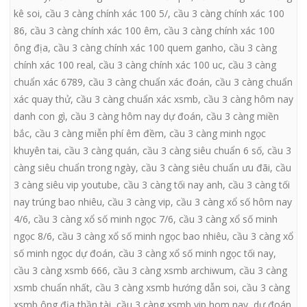
kê soi
,
cầu 3 càng chính xác 100 5/
,
cầu 3 càng chính xác 100
86
,
cầu 3 càng chính xác 100 êm
,
cầu 3 càng chính xác 100
ông địa
,
cầu 3 càng chính xác 100 quem ganho
,
cầu 3 càng
chính xác 100 real
,
cầu 3 càng chính xác 100 uc
,
cầu 3 càng
chuẩn xác 6789
,
cầu 3 càng chuẩn xác đoán
,
cầu 3 càng chuẩn
xác quay thử
,
cầu 3 càng chuẩn xác xsmb
,
cầu 3 càng hôm nay
danh con gì
,
cầu 3 càng hôm nay dự đoán
,
cầu 3 càng miền
bắc
,
cầu 3 càng miễn phí êm đềm
,
cầu 3 càng minh ngọc
khuyên tai
,
cầu 3 càng quán
,
cầu 3 càng siêu chuẩn 6 số
,
cầu 3
càng siêu chuẩn trong ngày
,
cầu 3 càng siêu chuẩn ưu đãi
,
cầu
3 càng siêu vip youtube
,
cầu 3 càng tối nay anh
,
cầu 3 càng tối
nay trúng bao nhiêu
,
cầu 3 càng vip
,
cầu 3 càng xổ số hôm nay
4/6
,
cầu 3 càng xổ số minh ngọc 7/6
,
cầu 3 càng xổ số minh
ngọc 8/6
,
cầu 3 càng xổ số minh ngọc bao nhiêu
,
cầu 3 càng xổ
số minh ngọc dự đoán
,
cầu 3 càng xổ số minh ngọc tối nay
,
cầu 3 càng xsmb 666
,
cầu 3 càng xsmb archiwum
,
cầu 3 càng
xsmb chuẩn nhất
,
cầu 3 càng xsmb hướng dẫn soi
,
cầu 3 càng
xsmb ông địa thần tài
,
cầu 3 càng xsmb vip hom nay
,
dự đoán