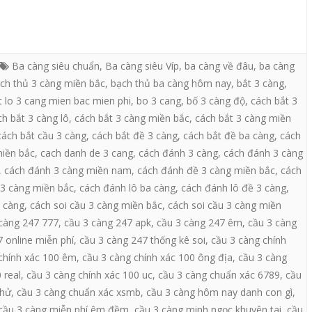
Ba càng siêu chuẩn
,
Ba càng siêu Víp
,
ba càng về đâu
,
ba càng
ch thủ 3 càng miền bắc
,
bạch thủ ba càng hôm nay
,
bắt 3 càng
,
t lo 3 cang mien bac mien phi
,
bo 3 cang
,
bố 3 càng độ
,
cách bắt 3
ch bắt 3 càng lô
,
cách bắt 3 càng miền bắc
,
cách bắt 3 càng miền
cách bắt cầu 3 càng
,
cách bắt đề 3 càng
,
cách bắt đề ba càng
,
cách
miền bắc
,
cach danh de 3 cang
,
cách đánh 3 càng
,
cách đánh 3 càng
,
cách đánh 3 càng miền nam
,
cách đánh đề 3 càng miền bắc
,
cách
 3 càng miền bắc
,
cách đánh lô ba càng
,
cách đánh lô đề 3 càng
,
3 càng
,
cách soi cầu 3 càng miền bắc
,
cách soi cầu 3 càng miền
càng 247 777
,
cầu 3 càng 247 apk
,
cầu 3 càng 247 êm
,
cầu 3 càng
 online miễn phí
,
cầu 3 càng 247 thống kê soi
,
cầu 3 càng chính
chính xác 100 êm
,
cầu 3 càng chính xác 100 ông địa
,
cầu 3 càng
 real
,
cầu 3 càng chính xác 100 uc
,
cầu 3 càng chuẩn xác 6789
,
cầu
thử
,
cầu 3 càng chuẩn xác xsmb
,
cầu 3 càng hôm nay danh con gì
,
cầu 3 càng miễn phí êm đềm
,
cầu 3 càng minh ngọc khuyên tai
,
cầu