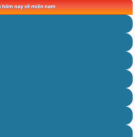
u hôm nay về miền nam