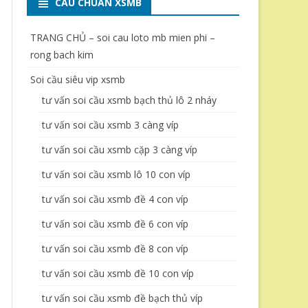
CẦU CHUẨN XSMB
TRANG CHỦ – soi cau loto mb mien phi –
rong bach kim
Soi cầu siêu vip xsmb
tư vấn soi cầu xsmb bạch thủ lô 2 nháy
tư vấn soi cầu xsmb 3 càng víp
tư vấn soi cầu xsmb cặp 3 càng víp
tư vấn soi cầu xsmb lô 10 con víp
tư vấn soi cầu xsmb đề 4 con víp
tư vấn soi cầu xsmb đề 6 con víp
tư vấn soi cầu xsmb đề 8 con víp
tư vấn soi cầu xsmb đề 10 con víp
tư vấn soi cầu xsmb đề bạch thủ víp