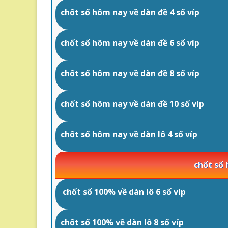
chốt số hôm nay về dàn đề 4 số víp
chốt số hôm nay về dàn đề 6 số víp
chốt số hôm nay về dàn đề 8 số víp
chốt số hôm nay về dàn đề 10 số víp
chốt số hôm nay về dàn lô 4 số víp
chốt số
chốt số 100% về dàn lô 6 số víp
chốt số 100% về dàn lô 8 số víp