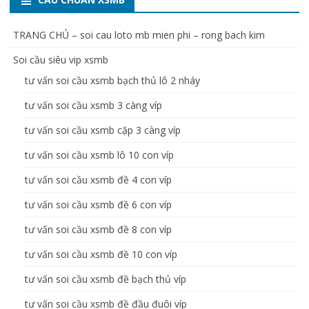
TRANG CHỦ – soi cau loto mb mien phi – rong bach kim
Soi cầu siêu vip xsmb
tư vấn soi cầu xsmb bạch thủ lô 2 nháy
tư vấn soi cầu xsmb 3 càng víp
tư vấn soi cầu xsmb cặp 3 càng víp
tư vấn soi cầu xsmb lô 10 con víp
tư vấn soi cầu xsmb đề 4 con víp
tư vấn soi cầu xsmb đề 6 con víp
tư vấn soi cầu xsmb đề 8 con víp
tư vấn soi cầu xsmb đề 10 con víp
tư vấn soi cầu xsmb đề bạch thủ víp
tư vấn soi cầu xsmb đề đầu đuôi víp