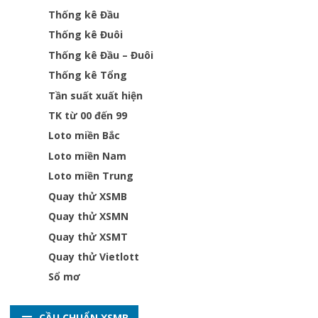
Thống kê Đầu
Thống kê Đuôi
Thống kê Đầu – Đuôi
Thống kê Tổng
Tần suất xuất hiện
TK từ 00 đến 99
Loto miền Bắc
Loto miền Nam
Loto miền Trung
Quay thử XSMB
Quay thử XSMN
Quay thử XSMT
Quay thử Vietlott
Sổ mơ
CẦU CHUẨN XSMB