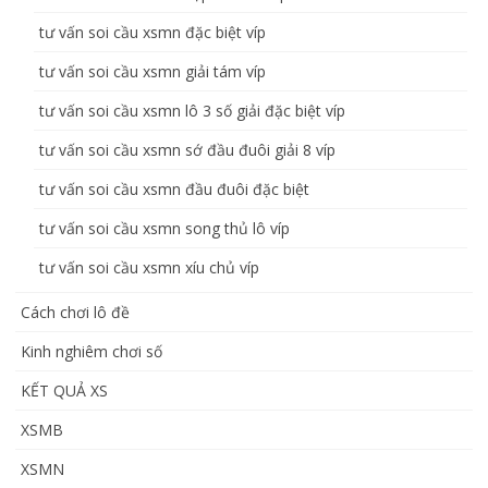
tư vấn soi cầu xsmn đặc biệt víp
tư vấn soi cầu xsmn giải tám víp
tư vấn soi cầu xsmn lô 3 số giải đặc biệt víp
tư vấn soi cầu xsmn sớ đầu đuôi giải 8 víp
tư vấn soi cầu xsmn đầu đuôi đặc biệt
tư vấn soi cầu xsmn song thủ lô víp
tư vấn soi cầu xsmn xíu chủ víp
Cách chơi lô đề
Kinh nghiêm chơi số
KẾT QUẢ XS
XSMB
XSMN