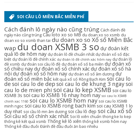
SOI CẦU LÔ MIỀN BẮC MIỄN PHÍ
Cách đánh lô ngày nào cũng trúng
Cách đánh đề
Cầu loto xo so MB
ngày nào cũng trúng
du doan xo so xsmb
du
du doan xo so Xổ số Miền Bắc
doan xo so xsmb than tai
du doan XSMB 3 so
wap
dự đoán kết
quả lô de hôm nay
dự đoán lô đề chuẩn nhất dự đoán xổ số đặc
biệt
dự đoán lô đề chính xác
dự đoán lô
dự đoán lô đề chính xác hôm nay
dự đoán xổ
đề xsmb
dự đoán soi cầu lô đề
dự đoán xổ số ba miền
số chiều nay
dự đoán xổ số chính xác
dự đoán xổ số hà
nội
dự đoán xổ số hôm nay
dự
dự đoán xổ số âm dương
soi cau lo
đoán xổ sổ miền bắc
kết quả xổ số
Rồng Bạch Kim
de
soi cau lo de dep
soi cau lo de khung 3 ngay
soi
soi cau lo kep XSMB
cau lo de mien phi
soi cau lo
soi cau lo XSMB 16 nhay hom nay
XSMB 3s
soi cau lo XSMB
soi cau lo XSMB hom nay
soi cau lo XSMB
chinh xac 1160
soi cau lo XSMB rong bach kim
soi cau XSMB 1 lo
minh ngoc
soi cầu xổ số
duy nhat
soi cầu lô đẹp
soi cầu lô mn âm dương
Soi cầu xổ số chính xác nhất
Soi lô xiên chuẩn
thong ke lo kep
Thống kê lô xiên
thống kê kết quả xsmb
thống kê xsmb hôm nay
Thống kê đầu đuôi
Đánh đề đầu đuôi ăn bao nhiêu