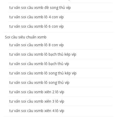
tư vấn soi cầu xsmb đề song thủ víp
tư vấn soi cầu xsmb lô 4 con víp
tư vấn soi cầu xsmb lô 6 con víp
Soi cầu siêu chuẩn xsmb
tư vấn soi cầu xsmb lô 8 con víp
tư vấn soi cầu xsmb lô bạch thủ kép víp
tư vấn soi cầu xsmb lô bạch thủ víp
tư vấn soi cầu xsmb lô song thủ kép víp
tư vấn soi cầu xsmb lô song thủ víp
tư vấn soi cầu xsmb xiên 2 lô víp
tư vấn soi cầu xsmb xiên 3 lô víp
tư vấn soi cầu xsmb xiên 4 lô víp