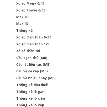
Xổ số Mega 6/45
Xổ số Power 6/55
Max 3D
Max 4D
Thống kê
Xổ số điện toán 6x36
Xổ số điện toán 123
Xổ số thần tài
Cầu bạch thủ (MB)
Cầu lật liên tục (MB)
Cầu về cả cặp (MB)
Cầu về nhiều nháy (MB)
Thống kê đầu đuôi
Thống kê lô gan
Thống kê lô xiên
Thống kê lô kép