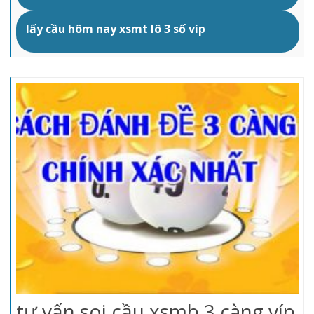
lấy cầu hôm nay xsmt lô 3 số víp
tư vấn soi cầu xsmb 3 càng víp