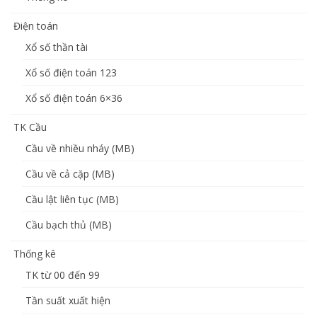
Điện toán
Xổ số thần tài
Xổ số điện toán 123
Xổ số điện toán 6×36
TK Cầu
Cầu về nhiều nháy (MB)
Cầu về cả cặp (MB)
Cầu lật liên tục (MB)
Cầu bạch thủ (MB)
Thống kê
TK từ 00 đến 99
Tần suất xuất hiện