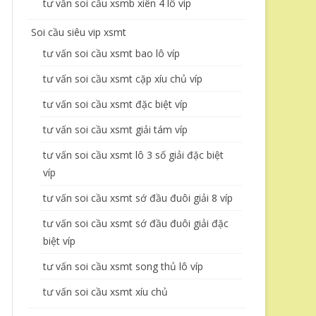
tư vấn soi cầu xsmb xiên 4 lô víp
Soi cầu siêu vip xsmt
tư vấn soi cầu xsmt bao lô víp
tư vấn soi cầu xsmt cặp xíu chủ víp
tư vấn soi cầu xsmt đặc biệt víp
tư vấn soi cầu xsmt giải tám víp
tư vấn soi cầu xsmt lô 3 số giải đặc biệt
víp
tư vấn soi cầu xsmt sớ đầu đuôi giải 8 víp
tư vấn soi cầu xsmt sớ đầu đuôi giải đặc
biệt víp
tư vấn soi cầu xsmt song thủ lô víp
tư vấn soi cầu xsmt xíu chủ