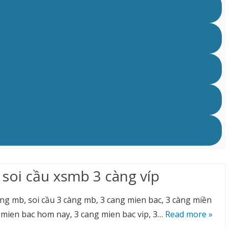
 soi cầu xsmb 3 càng víp
àng mb, soi cầu 3 càng mb, 3 cang mien bac, 3 càng miền
 mien bac hom nay, 3 cang mien bac vip, 3…
Read more »