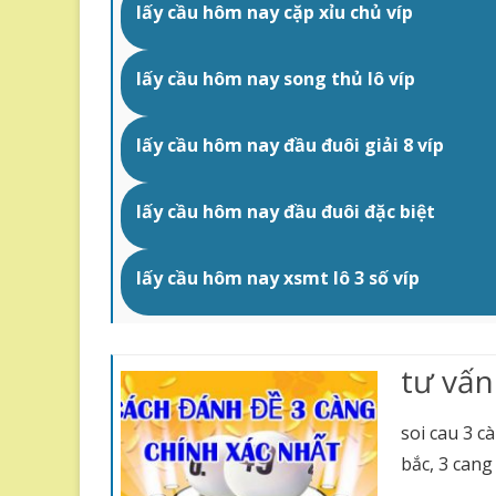
lấy cầu hôm nay cặp xỉu chủ víp
lấy cầu hôm nay song thủ lô víp
lấy cầu hôm nay đầu đuôi giải 8 víp
lấy cầu hôm nay đầu đuôi đặc biệt
lấy cầu hôm nay xsmt lô 3 số víp
tư vấn
soi cau 3 c
bắc, 3 cang