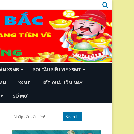
UẨN XSMB
SOI CẦU SIÊU VIP XSMT
B LÔ 8
MN
XSMT
TƯ VẤN SOI CẦU XSMT BAO LÔ
KẾT QUẢ HÔM NAY
VÍP
SỔ MƠ
B LÔ
TƯ VẤN SOI CẦU XSMT CẶP XÍU
ETLOTT
CHỦ VÍP
Search
B LÔ
SMT
TƯ VẤN SOI CẦU XSMT ĐẶC
BIỆT VÍP
SMN