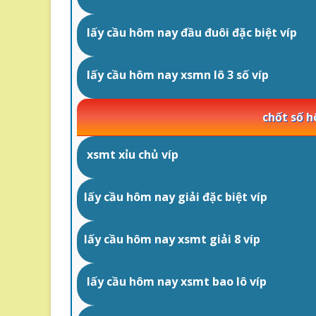
lấy cầu hôm nay đầu đuôi đặc biệt víp
lấy cầu hôm nay xsmn lô 3 số víp
chốt số 
xsmt xỉu chủ víp
lấy cầu hôm nay giải đặc biệt víp
lấy cầu hôm nay xsmt giải 8 víp
lấy cầu hôm nay xsmt bao lô víp