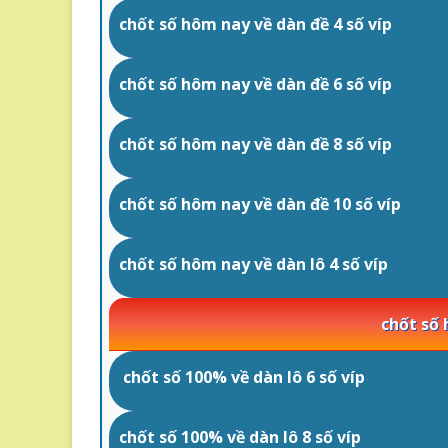
chốt số hôm nay về dàn đề 4 số víp
chốt số hôm nay về dàn đề 6 số víp
chốt số hôm nay về dàn đề 8 số víp
chốt số hôm nay về dàn đề 10 số víp
chốt số hôm nay về dàn lô 4 số víp
chốt số
chốt số 100% về dàn lô 6 số víp
chốt số 100% về dàn lô 8 số víp