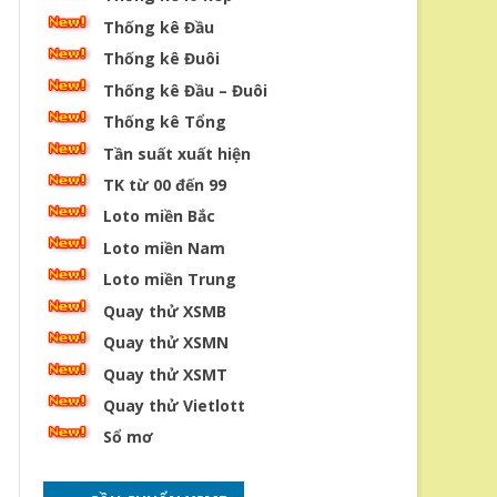
Thống kê Đầu
Thống kê Đuôi
Thống kê Đầu – Đuôi
Thống kê Tổng
Tần suất xuất hiện
TK từ 00 đến 99
Loto miền Bắc
Loto miền Nam
Loto miền Trung
Quay thử XSMB
Quay thử XSMN
Quay thử XSMT
Quay thử Vietlott
Sổ mơ