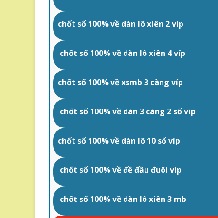
chốt số 100% về dàn lô xiên 2 víp
chốt số 100% về dàn lô xiên 4 víp
chốt số 100% về xsmb 3 càng víp
chốt số 100% về dàn 3 càng 2 số víp
chốt số 100% về dàn lô 10 số víp
chốt số 100% về đề đầu đuôi víp
chốt số 100% về dàn lô xiên 3 mb