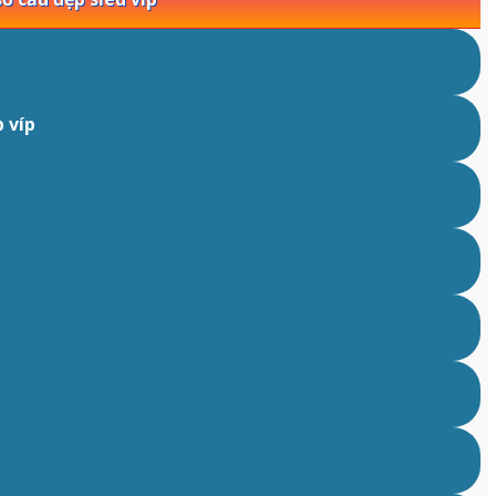
TƯ VẤN SOI CẦU XSMB LÔ 10
TƯ VẤN SOI CẦU XSM
CẦU BẠCH THỦ (MB)
THỐNG KÊ ĐẦU – ĐUÔI
QUAY THỬ X
CON VÍP
SONG THỦ KÉP VÍP
THỐNG KÊ ĐUÔI
TƯ VẤN SOI CẦU XSMB ĐỀ 4
TƯ VẤN SOI CẦU XSM
CON VÍP
SONG THỦ VÍP
 víp
THỐNG KÊ ĐẦU
TƯ VẤN SOI CẦU XSMB ĐỀ 6
TƯ VẤN SOI CẦU XSMB
THỐNG KÊ LÔ KÉP
CON VÍP
LÔ VÍP
THỐNG KÊ LÔ XIÊN
TƯ VẤN SOI CẦU XSMB ĐỀ 8
TƯ VẤN SOI CẦU XSMB
CON VÍP
THỐNG KÊ LÔ GAN
LÔ VÍP
TƯ VẤN SOI CẦU XSMB ĐỀ 10
THỐNG KÊ ĐẦU ĐUÔI
TƯ VẤN SOI CẦU XSMB
CON VÍP
LÔ VÍP
TƯ VẤN SOI CẦU XSMB ĐỀ
BẠCH THỦ VÍP
TƯ VẤN SOI CẦU XSMB ĐỀ ĐẦU
ĐUÔI VÍP