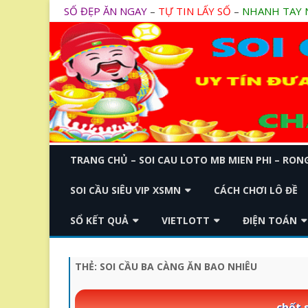
SỐ ĐẸP ĂN NGAY
–
TỰ TIN LẤY SỐ
–
NHANH TAY N
TRANG CHỦ – SOI CAU LOTO MB MIEN PHI – RON
SOI CẦU SIÊU VIP XSMN
CÁCH CHƠI LÔ ĐỀ
TƯ VẤN SOI CẦU XSMT BAO LÔ
SỔ KẾT QUẢ
VIETLOTT
ĐIỆN TOÁN
MIỀN NAM VIP
SỔ KẾT QUẢ XSMT
MAX 4D
XỔ SỐ THẦN TÀI
TƯ VẤN SOI CẦU XSMN CẶP XÍU
THẺ:
SOI CẦU BA CÀNG ĂN BAO NHIÊU
SỔ KẾT QUẢ XSMN
MAX 3D
XỔ SỐ ĐIỆN TOÁ
CHỦ VIP
SỔ KẾT QUẢ XSMB
XỔ SỐ POWER 6/55
XỔ SỐ ĐIỆN TOÁ
chốt 
TƯ VẤN SOI CẦU XSMN ĐẶC