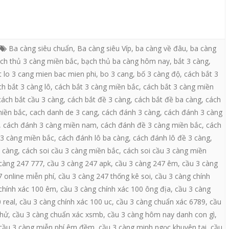
Ba càng siêu chuẩn
,
Ba càng siêu Víp
,
ba càng về đâu
,
ba càng
ch thủ 3 càng miền bắc
,
bạch thủ ba càng hôm nay
,
bắt 3 càng
,
t lo 3 cang mien bac mien phi
,
bo 3 cang
,
bố 3 càng độ
,
cách bắt 3
ch bắt 3 càng lô
,
cách bắt 3 càng miền bắc
,
cách bắt 3 càng miền
cách bắt cầu 3 càng
,
cách bắt đề 3 càng
,
cách bắt đề ba càng
,
cách
miền bắc
,
cach danh de 3 cang
,
cách đánh 3 càng
,
cách đánh 3 càng
,
cách đánh 3 càng miền nam
,
cách đánh đề 3 càng miền bắc
,
cách
 3 càng miền bắc
,
cách đánh lô ba càng
,
cách đánh lô đề 3 càng
,
3 càng
,
cách soi cầu 3 càng miền bắc
,
cách soi cầu 3 càng miền
càng 247 777
,
cầu 3 càng 247 apk
,
cầu 3 càng 247 êm
,
cầu 3 càng
 online miễn phí
,
cầu 3 càng 247 thống kê soi
,
cầu 3 càng chính
chính xác 100 êm
,
cầu 3 càng chính xác 100 ông địa
,
cầu 3 càng
 real
,
cầu 3 càng chính xác 100 uc
,
cầu 3 càng chuẩn xác 6789
,
cầu
thử
,
cầu 3 càng chuẩn xác xsmb
,
cầu 3 càng hôm nay danh con gì
,
cầu 3 càng miễn phí êm đềm
,
cầu 3 càng minh ngọc khuyên tai
,
cầu