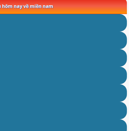
u hôm nay về miền nam