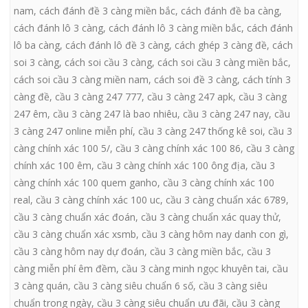
nam
,
cách đánh đề 3 càng miền bắc
,
cách đánh đề ba càng
,
cách đánh lô 3 càng
,
cách đánh lô 3 càng miền bắc
,
cách đánh
lô ba càng
,
cách đánh lô đề 3 càng
,
cách ghép 3 càng đề
,
cách
soi 3 càng
,
cách soi cầu 3 càng
,
cách soi cầu 3 càng miền bắc
,
cách soi cầu 3 càng miền nam
,
cách soi đề 3 càng
,
cách tính 3
càng đề
,
cầu 3 càng 247 777
,
cầu 3 càng 247 apk
,
cầu 3 càng
247 êm
,
cầu 3 càng 247 là bao nhiêu
,
cầu 3 càng 247 nay
,
cầu
3 càng 247 online miễn phí
,
cầu 3 càng 247 thống kê soi
,
cầu 3
càng chính xác 100 5/
,
cầu 3 càng chính xác 100 86
,
cầu 3 càng
chính xác 100 êm
,
cầu 3 càng chính xác 100 ông địa
,
cầu 3
càng chính xác 100 quem ganho
,
cầu 3 càng chính xác 100
real
,
cầu 3 càng chính xác 100 uc
,
cầu 3 càng chuẩn xác 6789
,
cầu 3 càng chuẩn xác đoán
,
cầu 3 càng chuẩn xác quay thử
,
cầu 3 càng chuẩn xác xsmb
,
cầu 3 càng hôm nay danh con gì
,
cầu 3 càng hôm nay dự đoán
,
cầu 3 càng miền bắc
,
cầu 3
càng miễn phí êm đềm
,
cầu 3 càng minh ngọc khuyên tai
,
cầu
3 càng quán
,
cầu 3 càng siêu chuẩn 6 số
,
cầu 3 càng siêu
chuẩn trong ngày
,
cầu 3 càng siêu chuẩn ưu đãi
,
cầu 3 càng