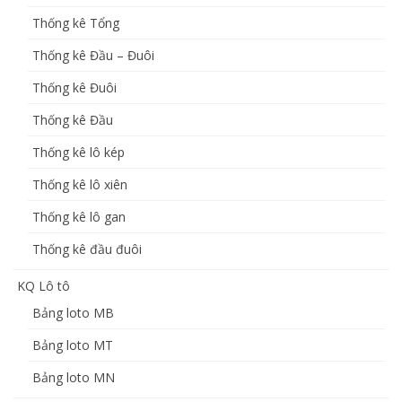
Thống kê Tổng
Thống kê Đầu – Đuôi
Thống kê Đuôi
Thống kê Đầu
Thống kê lô kép
Thống kê lô xiên
Thống kê lô gan
Thống kê đầu đuôi
KQ Lô tô
Bảng loto MB
Bảng loto MT
Bảng loto MN