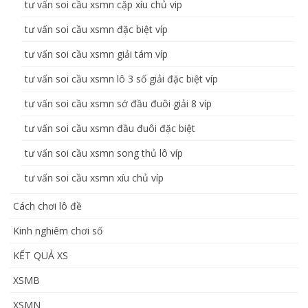
tư vấn soi cầu xsmn cặp xíu chủ vip
tư vấn soi cầu xsmn đặc biệt víp
tư vấn soi cầu xsmn giải tám víp
tư vấn soi cầu xsmn lô 3 số giải đặc biệt víp
tư vấn soi cầu xsmn sớ đầu đuôi giải 8 víp
tư vấn soi cầu xsmn đầu đuôi đặc biệt
tư vấn soi cầu xsmn song thủ lô víp
tư vấn soi cầu xsmn xíu chủ víp
Cách chơi lô đề
Kinh nghiêm chơi số
KẾT QUẢ XS
XSMB
XSMN