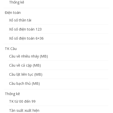
Thống kê
Điện toán
Xổ số thần tài
Xổ số điện toán 123
Xổ số điện toán 6×36
TK Cầu
Cầu về nhiều nháy (MB)
Cầu về cả cặp (MB)
Cầu lật liên tục (MB)
Cầu bạch thủ (MB)
Thống kê
TK từ 00 đến 99
Tần suất xuất hiện