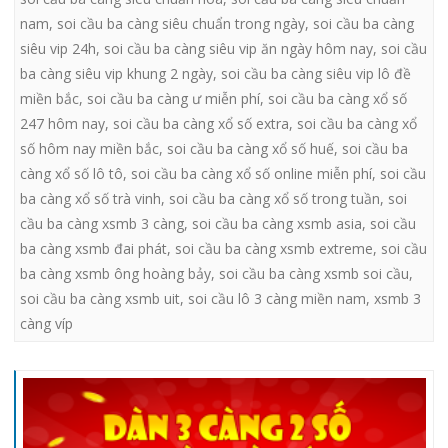
nam
,
soi cầu ba càng siêu chuẩn trong ngày
,
soi cầu ba càng
siêu vip 24h
,
soi cầu ba càng siêu vip ăn ngày hôm nay
,
soi cầu
ba càng siêu vip khung 2 ngày
,
soi cầu ba càng siêu vip lô đề
miền bắc
,
soi cầu ba càng ư miễn phí
,
soi cầu ba càng xổ số
247 hôm nay
,
soi cầu ba càng xổ số extra
,
soi cầu ba càng xổ
số hôm nay miền bắc
,
soi cầu ba càng xổ số huế
,
soi cầu ba
càng xổ số lô tô
,
soi cầu ba càng xổ số online miễn phí
,
soi cầu
ba càng xổ số trà vinh
,
soi cầu ba càng xổ số trong tuần
,
soi
cầu ba càng xsmb 3 càng
,
soi cầu ba càng xsmb asia
,
soi cầu
ba càng xsmb đai phát
,
soi cầu ba càng xsmb extreme
,
soi cầu
ba càng xsmb ông hoàng bảy
,
soi cầu ba càng xsmb soi cầu
,
soi cầu ba càng xsmb uit
,
soi cầu lô 3 càng miền nam
,
xsmb 3
càng víp