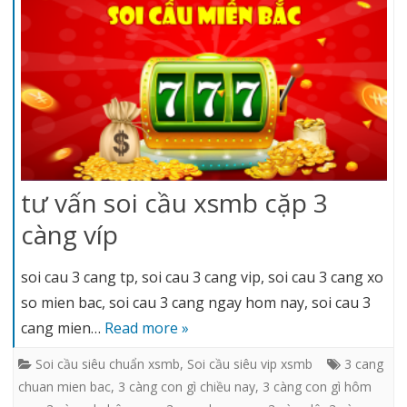
tư vấn soi cầu xsmb cặp 3
càng víp
soi cau 3 cang tp, soi cau 3 cang vip, soi cau 3 cang xo
so mien bac, soi cau 3 cang ngay hom nay, soi cau 3
cang mien…
Read more »
Soi cầu siêu chuẩn xsmb
,
Soi cầu siêu vip xsmb
3 cang
chuan mien bac
,
3 càng con gì chiều nay
,
3 càng con gì hôm