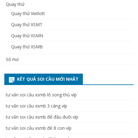
Quay thử
Quay thử Vietlott
Quay thử XSMT
Quay thử XSMN
Quay thử XSMB
Sổ mơ
KẾT QUẢ SOI CẦU MỚI NHẤT
tư vấn soi cầu xsmb lô song thủ víp
tư vấn soi cầu xsmb 3 càng víp
tư vấn soi cầu xsmb đề đầu đuôi víp
tư vấn soi cầu xsmb đề 8 con víp