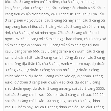
bắc
,
cầu 3 càng miễn phí êm đềm
,
cầu 3 càng minh ngọc
khuyên tai
,
cầu 3 càng quán
,
cầu 3 càng siêu chuẩn 6 số
,
cầu 3
càng siêu chuẩn trong ngày
,
cầu 3 càng siêu chuẩn ưu đãi
,
cầu
3 càng siêu vip youtube
,
cầu 3 càng tối nay anh
,
cầu 3 càng tối
nay trúng bao nhiêu
,
cầu 3 càng vip
,
cầu 3 càng xổ số hôm nay
4/6
,
cầu 3 càng xổ số minh ngọc 7/6
,
cầu 3 càng xổ số minh
ngọc 8/6
,
cầu 3 càng xổ số minh ngọc bao nhiêu
,
cầu 3 càng xổ
số minh ngọc dự đoán
,
cầu 3 càng xổ số minh ngọc tối nay
,
cầu 3 càng xsmb 666
,
cầu 3 càng xsmb archiwum
,
cầu 3 càng
xsmb chuẩn nhất
,
cầu 3 càng xsmb hướng dẫn soi
,
cầu 3 càng
xsmb ông địa thần tài
,
cầu 3 càng xsmb vip hom nay
,
dự đoán
3 càng 247
,
dự đoán 3 càng ăn bao nhiêu
,
dự đoán 3 càng
chính xác cao
,
dự đoán 3 càng chính xác vip
,
dự đoán 3 càng
euro
,
dự đoán 3 càng siêu chuẩn 4 số cuối
,
dự đoán 3 càng
siêu chuẩn quay
,
dự đoán 3 càng umang
,
soi cầu 3 càng 5555
,
soi cầu 3 càng chinh xac 100
,
soi cầu 3 càng chính xác 100 90
,
soi cầu 3 càng chính xác 100 an giang
,
soi cầu 3 càng chính
xác 100 hôm nay
,
soi cau 3 cang chinh xac âo
,
soi cầu 3 càng