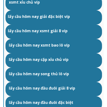
xsmt xỉu chủ víp
lấy cầu hôm nay giải đặc biệt víp
lấy cầu hôm nay xsmt giải 8 víp
lấy cầu hôm nay xsmt bao lô víp
lấy cầu hôm nay cặp xỉu chủ víp
lấy cầu hôm nay song thủ lô víp
lấy cầu hôm nay đầu đuôi giải 8 víp
lấy cầu hôm nay đầu đuôi đặc biệt