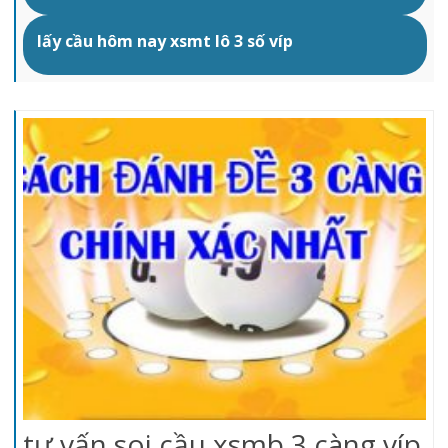
lấy cầu hôm nay xsmt lô 3 số víp
tư vấn soi cầu xsmb 3 càng víp