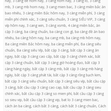
nay
,
3 càng de hôm nay
,
3 cang hom nay
,
3 càng lô
,
3 càng
mb
,
3 cang mb hom nay
,
3 cang mien bac
,
3 càng miền bắc ăn
bao nhiêu
,
3 càng miền Bắc hôm nay
,
3 càng miễn phí
,
3 càng
miễn phí chính xác
,
3 càng siêu chuẩn
,
3 càng SIÊU VIP
,
3 càng
víp hôm nay
,
3 cang win
,
3 càng xsmb
,
4 càng miền bắc
,
ăn
cặp 3 càng
,
ba càng chuẩn
,
ba càng con gì
,
ba càng đề ăn bao
nhiêu
,
ba càng hôm nay
,
ba cang mb
,
ba càng mb hôm nay
,
Ba càng miền Bắc hôm nay
,
ba càng miễn phí
,
Ba càng siêu
chuẩn
,
Ba càng siêu Víp
,
bắt cặp 3 càng
,
bắt cặp 3 càng ăn
ngay
,
bắt cặp 3 càng cao cấp
,
bắt cặp 3 càng chính xác
,
bắt
cặp 3 càng chuẩn
,
bắt cặp 3 càng giờ hoàng đạo
,
bắt cặp 3
càng hàng ngày
,
bắt cặp 3 càng mb
,
bắt cặp 3 càng mb hàng
ngày
,
bắt cặp 3 càng phát tài
,
bắt cặp 3 càng rồng bạch kim
,
bắt cặp 3 càng siêu chuẩn
,
bắt cặp 3 càng siêu víp
,
bắt cầu cặp
3 càng
,
bắt cầu cặp 3 càng cao cap
,
bắt cầu cặp 3 càng sieu
chính xác
,
bắt cầu cặp 3 càng so mien phí
,
bắt cầu cặp 3 càng
so sieu vip
,
bắt cầu cặp 3 càng vip
,
bat lo 3 cang mien bac
,
cách ăn ba càng
,
cách bắt 3 càng
,
cách bắt 3 càng chuẩn
,
Cách