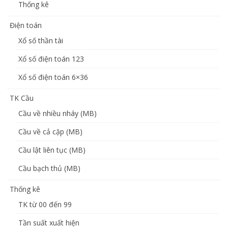
Thống kê
Điện toán
Xổ số thần tài
Xổ số điện toán 123
Xổ số điện toán 6×36
TK Cầu
Cầu về nhiều nháy (MB)
Cầu về cả cặp (MB)
Cầu lật liên tục (MB)
Cầu bạch thủ (MB)
Thống kê
TK từ 00 đến 99
Tần suất xuất hiện