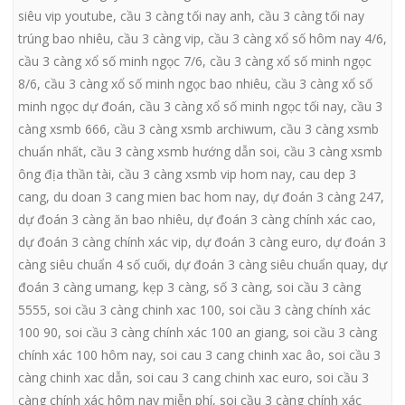
siêu vip youtube
,
cầu 3 càng tối nay anh
,
cầu 3 càng tối nay
trúng bao nhiêu
,
cầu 3 càng vip
,
cầu 3 càng xổ số hôm nay 4/6
,
cầu 3 càng xổ số minh ngọc 7/6
,
cầu 3 càng xổ số minh ngọc
8/6
,
cầu 3 càng xổ số minh ngọc bao nhiêu
,
cầu 3 càng xổ số
minh ngọc dự đoán
,
cầu 3 càng xổ số minh ngọc tối nay
,
cầu 3
càng xsmb 666
,
cầu 3 càng xsmb archiwum
,
cầu 3 càng xsmb
chuẩn nhất
,
cầu 3 càng xsmb hướng dẫn soi
,
cầu 3 càng xsmb
ông địa thần tài
,
cầu 3 càng xsmb vip hom nay
,
cau dep 3
cang
,
du doan 3 cang mien bac hom nay
,
dự đoán 3 càng 247
,
dự đoán 3 càng ăn bao nhiêu
,
dự đoán 3 càng chính xác cao
,
dự đoán 3 càng chính xác vip
,
dự đoán 3 càng euro
,
dự đoán 3
càng siêu chuẩn 4 số cuối
,
dự đoán 3 càng siêu chuẩn quay
,
dự
đoán 3 càng umang
,
kẹp 3 càng
,
số 3 càng
,
soi cầu 3 càng
5555
,
soi cầu 3 càng chinh xac 100
,
soi cầu 3 càng chính xác
100 90
,
soi cầu 3 càng chính xác 100 an giang
,
soi cầu 3 càng
chính xác 100 hôm nay
,
soi cau 3 cang chinh xac âo
,
soi cầu 3
càng chinh xac dẫn
,
soi cau 3 cang chinh xac euro
,
soi cầu 3
càng chính xác hôm nay miễn phí
,
soi cầu 3 càng chính xác