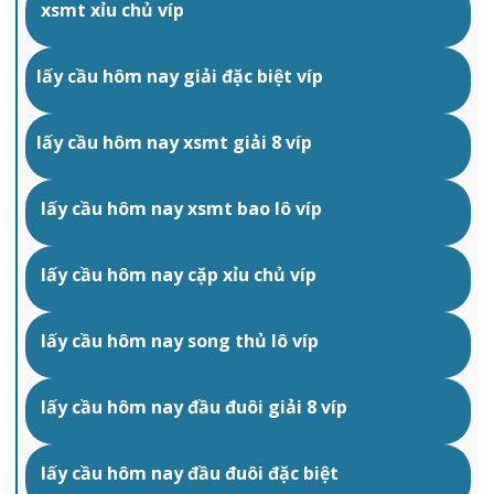
xsmt xỉu chủ víp
lấy cầu hôm nay giải đặc biệt víp
lấy cầu hôm nay xsmt giải 8 víp
lấy cầu hôm nay xsmt bao lô víp
lấy cầu hôm nay cặp xỉu chủ víp
lấy cầu hôm nay song thủ lô víp
lấy cầu hôm nay đầu đuôi giải 8 víp
lấy cầu hôm nay đầu đuôi đặc biệt