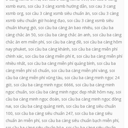
xsmb euro
,
soi cầu 3 càng xsmb hướng dẫn
,
soi cau 3 cang
xsmb org
,
soi cầu 3 càng xsmb siêu chuẩn ăn
,
soi cầu 3 càng
xsmb siêu chuẩn giờ hoàng đạo
,
soi cầu 3 càng xsmb siêu
chuẩn khung giờ
,
soi cầu ba càng ăn bao nhiêu
,
soi cầu ba
càng chắc ăn 50
,
soi cầu ba càng chắc ăn anh
,
soi cầu ba càng
chắc ăn em miễn phí
,
soi cầu ba càng đề
,
soi cầu ba càng hôm
nay phuket
,
soi cầu ba càng khánh
,
soi cầu ba càng miễn phí
chính xác
,
soi cầu ba càng miễn phí it
,
soi cầu ba càng miễn phí
nhiều nhất
,
soi cầu ba càng miễn phí quảng bình
,
soi cầu ba
càng miễn phí số chuẩn
,
soi cầu ba càng miễn phí vàng
,
soi
cầu ba càng miễn phí vũng tàu
,
soi cầu ba càng minh ngọc 24
giờ
,
soi cầu ba càng minh ngọc 6666
,
soi cầu ba càng minh
ngọc chuẩn
,
soi cầu ba càng minh ngọc đẹp nhất hôm nay
,
soi
cầu ba càng minh ngọc đoán
,
soi cầu ba càng minh ngọc đồng
nai
,
soi cầu ba càng quảng ninh
,
soi cầu ba càng siêu chuẩn
100
,
soi cầu ba càng siêu chuẩn 247
,
soi cầu ba càng siêu
chuẩn ăn miễn phí
,
soi cầu ba càng siêu chuẩn bạch miễn phí
,
soi cầu ba càng siêu chuẩn hòa
,
soi cầu ba càng siêu chuẩn