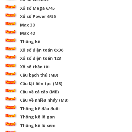
Xổ số Mega 6/45
Xổ số Power 6/55
Max 3D
Max 4D
Thống kê
Xổ số điện toán 6x36
Xổ số điện toán 123
Xổ số thần tài
Cầu bạch thủ (MB)
Cầu lật liên tục (MB)
Cầu về cả cặp (MB)
Cầu về nhiều nháy (MB)
Thống kê đầu đuôi
Thống kê lô gan
Thống kê lô xiên