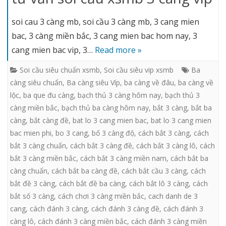
soi cau 3 càng mb, soi cầu 3 càng mb, 3 cang mien
bac, 3 càng miền bắc, 3 cang mien bac hom nay, 3
cang mien bac vip, 3…
Read more »
Soi cầu siêu chuẩn xsmb
,
Soi cầu siêu vip xsmb
Ba
càng siêu chuẩn
,
Ba càng siêu Víp
,
ba càng về đâu
,
ba càng về
lộc
,
ba que đu càng
,
bạch thủ 3 càng hôm nay
,
bạch thủ 3
càng miền bắc
,
bạch thủ ba càng hôm nay
,
bắt 3 càng
,
bắt ba
càng
,
bắt càng đề
,
bat lo 3 cang mien bac
,
bat lo 3 cang mien
bac mien phi
,
bo 3 cang
,
bố 3 càng độ
,
cách bắt 3 càng
,
cách
bắt 3 càng chuẩn
,
cách bắt 3 càng đề
,
cách bắt 3 càng lô
,
cách
bắt 3 càng miền bắc
,
cách bắt 3 càng miền nam
,
cách bắt ba
càng chuẩn
,
cách bắt ba càng đề
,
cách bắt cầu 3 càng
,
cách
bắt đề 3 càng
,
cách bắt đề ba càng
,
cách bắt lô 3 càng
,
cách
bắt số 3 càng
,
cách chơi 3 càng miền bắc
,
cach danh de 3
cang
,
cách đánh 3 càng
,
cách đánh 3 càng đề
,
cách đánh 3
càng lô
,
cách đánh 3 càng miền bắc
,
cách đánh 3 càng miền