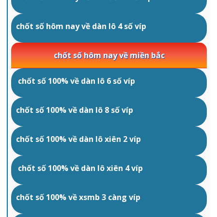
chốt số hôm nay về dàn lô 4 số víp
chốt số hôm nay về miền bắc
chốt số 100% về dàn lô 6 số víp
chốt số 100% về dàn lô 8 số víp
chốt số 100% về dàn lô xiên 2 víp
chốt số 100% về dàn lô xiên 4 víp
chốt số 100% về xsmb 3 càng víp