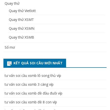
Quay thử
Quay thử Vietlott
Quay thử XSMT
Quay thử XSMN
Quay thử XSMB
Sổ mơ
KẾT QUẢ SOI CẦU MỚI NHẤT
tư vấn soi cầu xsmb lô song thủ víp
tư vấn soi cầu xsmb 3 càng víp
tư vấn soi cầu xsmb đề đầu đuôi víp
tư vấn soi cầu xsmb đề 8 con víp