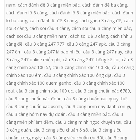
nam
,
cách đánh đề 3 càng miền bắc
,
cách đánh đề ba càng
,
cách đánh lô 3 càng
,
cách đánh lô 3 càng miền bắc
,
cách đánh
lô ba càng
,
cách đánh lô đề 3 càng
,
cách ghép 3 càng đề
,
cách
soi 3 càng
,
cách soi cầu 3 càng
,
cách soi cầu 3 càng miền bắc
,
cách soi cầu 3 càng miền nam
,
cách soi đề 3 càng
,
cách tính 3
càng đề
,
cầu 3 càng 247 777
,
cầu 3 càng 247 apk
,
cầu 3 càng
247 êm
,
cầu 3 càng 247 là bao nhiêu
,
cầu 3 càng 247 nay
,
cầu
3 càng 247 online miễn phí
,
cầu 3 càng 247 thống kê soi
,
cầu 3
càng chính xác 100 5/
,
cầu 3 càng chính xác 100 86
,
cầu 3 càng
chính xác 100 êm
,
cầu 3 càng chính xác 100 ông địa
,
cầu 3
càng chính xác 100 quem ganho
,
cầu 3 càng chính xác 100
real
,
cầu 3 càng chính xác 100 uc
,
cầu 3 càng chuẩn xác 6789
,
cầu 3 càng chuẩn xác đoán
,
cầu 3 càng chuẩn xác quay thử
,
cầu 3 càng chuẩn xác xsmb
,
cầu 3 càng hôm nay danh con gì
,
cầu 3 càng hôm nay dự đoán
,
cầu 3 càng miền bắc
,
cầu 3
càng miễn phí êm đềm
,
cầu 3 càng minh ngọc khuyên tai
,
cầu
3 càng quán
,
cầu 3 càng siêu chuẩn 6 số
,
cầu 3 càng siêu
chuẩn trong ngày
,
cầu 3 càng siêu chuẩn ưu đãi
,
cầu 3 càng