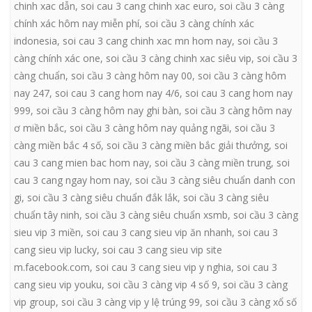
chinh xac dẫn
,
soi cau 3 cang chinh xac euro
,
soi cầu 3 càng
chính xác hôm nay miễn phí
,
soi cầu 3 càng chính xác
indonesia
,
soi cau 3 cang chinh xac mn hom nay
,
soi cầu 3
càng chính xác one
,
soi cầu 3 càng chinh xac siêu vip
,
soi cầu 3
càng chuẩn
,
soi cầu 3 càng hôm nay 00
,
soi cầu 3 càng hôm
nay 247
,
soi cau 3 cang hom nay 4/6
,
soi cau 3 cang hom nay
999
,
soi cầu 3 càng hôm nay ghi bàn
,
soi cầu 3 càng hôm nay
ơ miền bắc
,
soi cầu 3 càng hôm nay quảng ngãi
,
soi cầu 3
càng miền bắc 4 số
,
soi cầu 3 càng miền bắc giải thưởng
,
soi
cau 3 cang mien bac hom nay
,
soi cầu 3 càng miền trung
,
soi
cau 3 cang ngay hom nay
,
soi cầu 3 càng siêu chuẩn danh con
gi
,
soi cầu 3 càng siêu chuẩn đắk lắk
,
soi cầu 3 càng siêu
chuẩn tây ninh
,
soi cầu 3 càng siêu chuẩn xsmb
,
soi cầu 3 càng
sieu vip 3 miền
,
soi cau 3 cang sieu vip ăn nhanh
,
soi cau 3
cang sieu vip lucky
,
soi cau 3 cang sieu vip site
m.facebook.com
,
soi cau 3 cang sieu vip y nghia
,
soi cau 3
cang sieu vip youku
,
soi cầu 3 càng vip 4 số 9
,
soi cầu 3 càng
vip group
,
soi cầu 3 càng vip y lệ trúng 99
,
soi cầu 3 càng xổ số