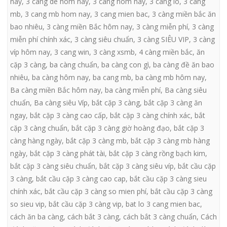
nay
,
3 càng de hôm nay
,
3 cang hom nay
,
3 càng lô
,
3 càng
mb
,
3 cang mb hom nay
,
3 cang mien bac
,
3 càng miền bắc ăn
bao nhiêu
,
3 càng miền Bắc hôm nay
,
3 càng miễn phí
,
3 càng
miễn phí chính xác
,
3 càng siêu chuẩn
,
3 càng SIÊU VIP
,
3 càng
víp hôm nay
,
3 cang win
,
3 càng xsmb
,
4 càng miền bắc
,
ăn
cặp 3 càng
,
ba càng chuẩn
,
ba càng con gì
,
ba càng đề ăn bao
nhiêu
,
ba càng hôm nay
,
ba cang mb
,
ba càng mb hôm nay
,
Ba càng miền Bắc hôm nay
,
ba càng miễn phí
,
Ba càng siêu
chuẩn
,
Ba càng siêu Víp
,
bắt cặp 3 càng
,
bắt cặp 3 càng ăn
ngay
,
bắt cặp 3 càng cao cấp
,
bắt cặp 3 càng chính xác
,
bắt
cặp 3 càng chuẩn
,
bắt cặp 3 càng giờ hoàng đạo
,
bắt cặp 3
càng hàng ngày
,
bắt cặp 3 càng mb
,
bắt cặp 3 càng mb hàng
ngày
,
bắt cặp 3 càng phát tài
,
bắt cặp 3 càng rồng bạch kim
,
bắt cặp 3 càng siêu chuẩn
,
bắt cặp 3 càng siêu víp
,
bắt cầu cặp
3 càng
,
bắt cầu cặp 3 càng cao cap
,
bắt cầu cặp 3 càng sieu
chính xác
,
bắt cầu cặp 3 càng so mien phí
,
bắt cầu cặp 3 càng
so sieu vip
,
bắt cầu cặp 3 càng vip
,
bat lo 3 cang mien bac
,
cách ăn ba càng
,
cách bắt 3 càng
,
cách bắt 3 càng chuẩn
,
Cách