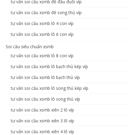
tư vấn soi cầu xsmb đề đầu đuôi víp
tư vấn soi cầu xsmb đề song thủ víp
tư vấn soi cầu xsmb lô 4 con víp
tư vấn soi cầu xsmb lô 6 con víp
Soi cầu siêu chuẩn xsmb
tư vấn soi cầu xsmb lô 8 con víp
tư vấn soi cầu xsmb lô bạch thủ kép víp
tư vấn soi cầu xsmb lô bạch thủ víp
tư vấn soi cầu xsmb lô song thủ kép víp
tư vấn soi cầu xsmb lô song thủ víp
tư vấn soi cầu xsmb xiên 2 lô víp
tư vấn soi cầu xsmb xiên 3 lô víp
tư vấn soi cầu xsmb xiên 4 lô víp