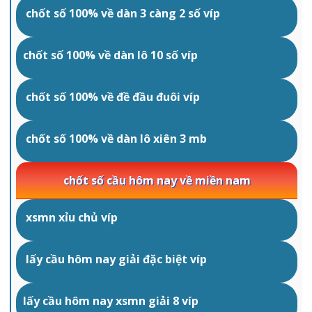
chốt số 100% về dàn 3 càng 2 số víp
chốt số 100% về dàn lô 10 số víp
chốt số 100% về đề đầu đuôi víp
chốt số 100% về dàn lô xiên 3 mb
chốt số cầu hôm nay về miền nam
xsmn xỉu chủ víp
lấy cầu hôm nay giải đặc biệt víp
lấy cầu hôm nay xsmn giải 8 víp