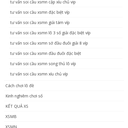
tư vấn soi cầu xsmn cặp xíu chủ vip
tư vấn soi cầu xsmn đặc biệt víp
tư vấn soi cầu xsmn giải tám víp
tư vấn soi cầu xsmn lô 3 số giải đặc biệt víp
tư vấn soi cầu xsmn sớ đầu đuôi giải 8 víp
tư vấn soi cầu xsmn đầu đuôi đặc biệt
tư vấn soi cầu xsmn song thủ lô víp
tư vấn soi cầu xsmn xíu chủ víp
Cách chơi lô đề
Kinh nghiêm chơi số
KẾT QUẢ XS
XSMB
XSMN