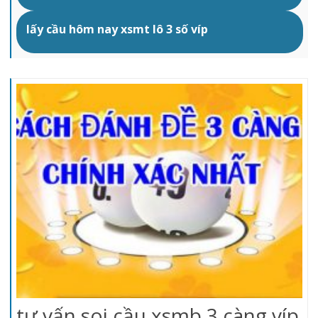
lấy cầu hôm nay xsmt lô 3 số víp
tư vấn soi cầu xsmb 3 càng víp