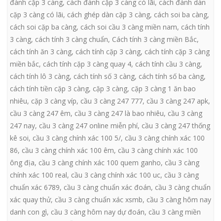
đánh cặp 3 càng
,
cách đánh cặp 3 càng có lãi
,
cách đánh dàn
cặp 3 càng có lãi
,
cách ghép dàn cặp 3 càng
,
cách soi ba càng
,
cách soi cặp ba càng
,
cách soi cầu 3 càng miền nam
,
cách tính
3 càng
,
cách tính 3 càng chuẩn
,
Cách tính 3 càng miền Bắc
,
cách tính ăn 3 càng
,
cách tính cặp 3 càng
,
cách tính cặp 3 càng
miền bắc
,
cách tính cặp 3 càng quay 4
,
cách tính cầu 3 càng
,
cách tính lô 3 càng
,
cách tính số 3 càng
,
cách tính số ba càng
,
cách tính tiền cặp 3 càng
,
cặp 3 càng
,
cặp 3 càng 1 ăn bao
nhiêu
,
cặp 3 càng víp
,
cầu 3 càng 247 777
,
cầu 3 càng 247 apk
,
cầu 3 càng 247 êm
,
cầu 3 càng 247 là bao nhiêu
,
cầu 3 càng
247 nay
,
cầu 3 càng 247 online miễn phí
,
cầu 3 càng 247 thống
kê soi
,
cầu 3 càng chính xác 100 5/
,
cầu 3 càng chính xác 100
86
,
cầu 3 càng chính xác 100 êm
,
cầu 3 càng chính xác 100
ông địa
,
cầu 3 càng chính xác 100 quem ganho
,
cầu 3 càng
chính xác 100 real
,
cầu 3 càng chính xác 100 uc
,
cầu 3 càng
chuẩn xác 6789
,
cầu 3 càng chuẩn xác đoán
,
cầu 3 càng chuẩn
xác quay thử
,
cầu 3 càng chuẩn xác xsmb
,
cầu 3 càng hôm nay
danh con gì
,
cầu 3 càng hôm nay dự đoán
,
cầu 3 càng miền