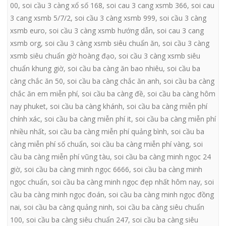
00
,
soi cầu 3 càng xổ số 168
,
soi cau 3 cang xsmb 366
,
soi cau
3 cang xsmb 5/7/2
,
soi cầu 3 càng xsmb 999
,
soi cầu 3 càng
xsmb euro
,
soi cầu 3 càng xsmb hướng dẫn
,
soi cau 3 cang
xsmb org
,
soi cầu 3 càng xsmb siêu chuẩn ăn
,
soi cầu 3 càng
xsmb siêu chuẩn giờ hoàng đạo
,
soi cầu 3 càng xsmb siêu
chuẩn khung giờ
,
soi cầu ba càng ăn bao nhiêu
,
soi cầu ba
càng chắc ăn 50
,
soi cầu ba càng chắc ăn anh
,
soi cầu ba càng
chắc ăn em miễn phí
,
soi cầu ba càng đề
,
soi cầu ba càng hôm
nay phuket
,
soi cầu ba càng khánh
,
soi cầu ba càng miễn phí
chính xác
,
soi cầu ba càng miễn phí it
,
soi cầu ba càng miễn phí
nhiều nhất
,
soi cầu ba càng miễn phí quảng bình
,
soi cầu ba
càng miễn phí số chuẩn
,
soi cầu ba càng miễn phí vàng
,
soi
cầu ba càng miễn phí vũng tàu
,
soi cầu ba càng minh ngọc 24
giờ
,
soi cầu ba càng minh ngọc 6666
,
soi cầu ba càng minh
ngọc chuẩn
,
soi cầu ba càng minh ngọc đẹp nhất hôm nay
,
soi
cầu ba càng minh ngọc đoán
,
soi cầu ba càng minh ngọc đồng
nai
,
soi cầu ba càng quảng ninh
,
soi cầu ba càng siêu chuẩn
100
,
soi cầu ba càng siêu chuẩn 247
,
soi cầu ba càng siêu