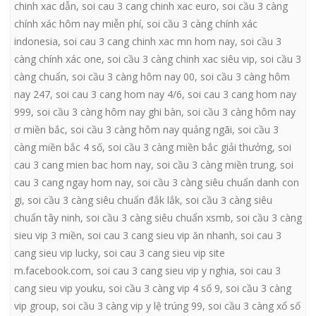
chinh xac dẫn
,
soi cau 3 cang chinh xac euro
,
soi cầu 3 càng
chính xác hôm nay miễn phí
,
soi cầu 3 càng chính xác
indonesia
,
soi cau 3 cang chinh xac mn hom nay
,
soi cầu 3
càng chính xác one
,
soi cầu 3 càng chinh xac siêu vip
,
soi cầu 3
càng chuẩn
,
soi cầu 3 càng hôm nay 00
,
soi cầu 3 càng hôm
nay 247
,
soi cau 3 cang hom nay 4/6
,
soi cau 3 cang hom nay
999
,
soi cầu 3 càng hôm nay ghi bàn
,
soi cầu 3 càng hôm nay
ơ miền bắc
,
soi cầu 3 càng hôm nay quảng ngãi
,
soi cầu 3
càng miền bắc 4 số
,
soi cầu 3 càng miền bắc giải thưởng
,
soi
cau 3 cang mien bac hom nay
,
soi cầu 3 càng miền trung
,
soi
cau 3 cang ngay hom nay
,
soi cầu 3 càng siêu chuẩn danh con
gi
,
soi cầu 3 càng siêu chuẩn đắk lắk
,
soi cầu 3 càng siêu
chuẩn tây ninh
,
soi cầu 3 càng siêu chuẩn xsmb
,
soi cầu 3 càng
sieu vip 3 miền
,
soi cau 3 cang sieu vip ăn nhanh
,
soi cau 3
cang sieu vip lucky
,
soi cau 3 cang sieu vip site
m.facebook.com
,
soi cau 3 cang sieu vip y nghia
,
soi cau 3
cang sieu vip youku
,
soi cầu 3 càng vip 4 số 9
,
soi cầu 3 càng
vip group
,
soi cầu 3 càng vip y lệ trúng 99
,
soi cầu 3 càng xổ số