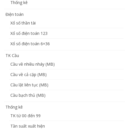
Thống kê
Điện toán
Xổ số thần tài
Xổ số điện toán 123
Xổ số điện toán 6×36
TK Cầu
Cầu về nhiều nháy (MB)
Cầu về cả cặp (MB)
Cầu lật liên tục (MB)
Cầu bạch thủ (MB)
Thống kê
TK từ 00 đến 99
Tần suất xuất hiện