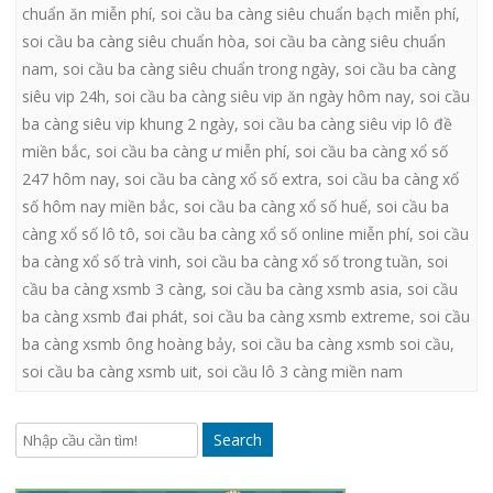
chuẩn ăn miễn phí
,
soi cầu ba càng siêu chuẩn bạch miễn phí
,
soi cầu ba càng siêu chuẩn hòa
,
soi cầu ba càng siêu chuẩn
nam
,
soi cầu ba càng siêu chuẩn trong ngày
,
soi cầu ba càng
siêu vip 24h
,
soi cầu ba càng siêu vip ăn ngày hôm nay
,
soi cầu
ba càng siêu vip khung 2 ngày
,
soi cầu ba càng siêu vip lô đề
miền bắc
,
soi cầu ba càng ư miễn phí
,
soi cầu ba càng xổ số
247 hôm nay
,
soi cầu ba càng xổ số extra
,
soi cầu ba càng xổ
số hôm nay miền bắc
,
soi cầu ba càng xổ số huế
,
soi cầu ba
càng xổ số lô tô
,
soi cầu ba càng xổ số online miễn phí
,
soi cầu
ba càng xổ số trà vinh
,
soi cầu ba càng xổ số trong tuần
,
soi
cầu ba càng xsmb 3 càng
,
soi cầu ba càng xsmb asia
,
soi cầu
ba càng xsmb đai phát
,
soi cầu ba càng xsmb extreme
,
soi cầu
ba càng xsmb ông hoàng bảy
,
soi cầu ba càng xsmb soi cầu
,
soi cầu ba càng xsmb uit
,
soi cầu lô 3 càng miền nam
Search