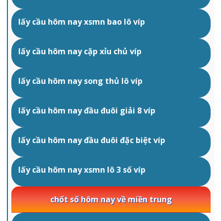
lấy cầu hôm nay xsmn bao lô víp
lấy cầu hôm nay cặp xỉu chủ víp
lấy cầu hôm nay song thủ lô víp
lấy cầu hôm nay đầu đuôi giải 8 víp
lấy cầu hôm nay đầu đuôi đặc biệt víp
lấy cầu hôm nay xsmn lô 3 số víp
chốt số hôm nay về miền trung