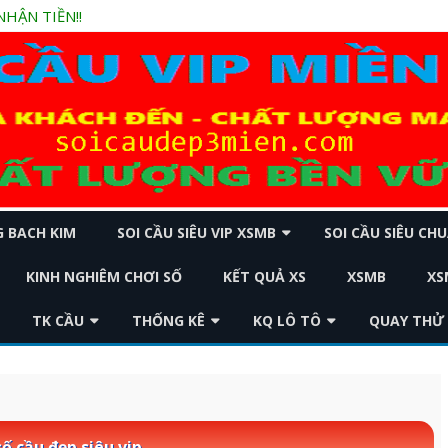
HẬN TIỀN!!
Skip
G BACH KIM
SOI CẦU SIÊU VIP XSMB
SOI CẦU SIÊU CH
to
content
KINH NGHIÊM CHƠI SỐ
TƯ VẤN SOI CẦU XSMB BẠCH
KẾT QUẢ XS
TƯ VẤN SOI CẦU XSM
XSMB
XS
THỦ LÔ 2 NHÁY
CON VÍP
TK CẦU
THỐNG KÊ
KQ LÔ TÔ
QUAY THỬ
TƯ VẤN SOI CẦU XSMB 3 CÀNG
TƯ VẤN SOI CẦU XSM
CẦU VỀ NHIỀU NHÁY (MB)
VÍP
TK TỪ 00 ĐẾN 99
BẢNG LOTO MB
BẠCH THỦ KÉP VÍP
QUAY THỬ VI
N 123
CẦU VỀ CẢ CẶP (MB)
TƯ VẤN SOI CẦU XSMB CẶP 3
TẦN SUẤT XUẤT HIỆN
BẢNG LOTO MT
TƯ VẤN SOI CẦU XSM
QUAY THỬ X
CÀNG VÍP
BẠCH THỦ VÍP
N 6×36
CẦU LẬT LIÊN TỤC (MB)
THỐNG KÊ TỔNG
BẢNG LOTO MN
QUAY THỬ X
số cầu đẹp siêu vip