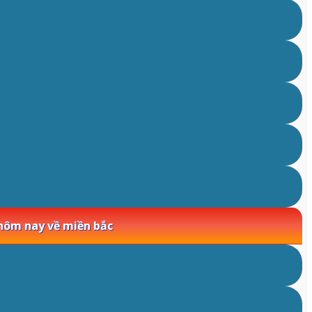
TƯ VẤN SOI CẦU XSMB ĐỀ
SONG THỦ VÍP
TƯ VẤN SOI CẦU XSMB LÔ 4
CON VÍP
TƯ VẤN SOI CẦU XSMB LÔ 6
CON VÍP
 hôm nay về miền bắc