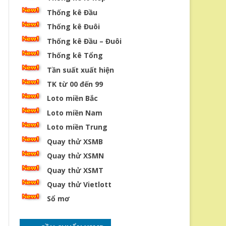
Thống kê Đầu
Thống kê Đuôi
Thống kê Đầu – Đuôi
Thống kê Tổng
Tần suất xuất hiện
TK từ 00 đến 99
Loto miền Bắc
Loto miền Nam
Loto miền Trung
Quay thử XSMB
Quay thử XSMN
Quay thử XSMT
Quay thử Vietlott
Sổ mơ