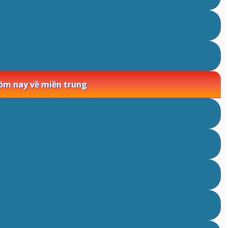
hôm nay về miền trung