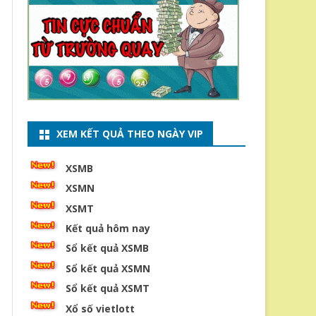
B LÔ
TƯ VẤN SOI CẦU XSMT GIẢI
SMB
TÁM VÍP
B LÔ
TƯ VẤN SOI CẦU XSMT LÔ 3 SỐ
GIẢI ĐẶC BIỆT VÍP
 XIÊN 2
TƯ VẤN SOI CẦU XSMT SỚ ĐẦU
ĐUÔI GIẢI 8 VÍP
XEM KẾT QUẢ THEO NGÀY VIP
 XIÊN 3
TƯ VẤN SOI CẦU XSMT SỚ ĐẦU
ĐUÔI GIẢI ĐẶC BIỆT VÍP
XSMB
XSMN
 XIÊN 4
TƯ VẤN SOI CẦU XSMT SONG
XSMT
THỦ LÔ VÍP
Kết quả hôm nay
TƯ VẤN SOI CẦU XSMT XÍU
Sổ kết quả XSMB
CHỦ
Sổ kết quả XSMN
Sổ kết quả XSMT
Xổ số vietlott