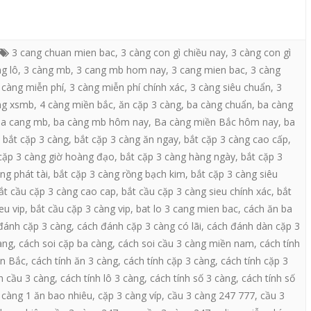
3 cang chuan mien bac
,
3 càng con gì chiều nay
,
3 càng con gì
g lô
,
3 càng mb
,
3 cang mb hom nay
,
3 cang mien bac
,
3 càng
 càng miễn phí
,
3 càng miễn phí chính xác
,
3 càng siêu chuẩn
,
3
ng xsmb
,
4 càng miền bắc
,
ăn cặp 3 càng
,
ba càng chuẩn
,
ba càng
ba cang mb
,
ba càng mb hôm nay
,
Ba càng miền Bắc hôm nay
,
ba
,
bắt cặp 3 càng
,
bắt cặp 3 càng ăn ngay
,
bắt cặp 3 càng cao cấp
,
cặp 3 càng giờ hoàng đạo
,
bắt cặp 3 càng hàng ngày
,
bắt cặp 3
ng phát tài
,
bắt cặp 3 càng rồng bạch kim
,
bắt cặp 3 càng siêu
ắt cầu cặp 3 càng cao cap
,
bắt cầu cặp 3 càng sieu chính xác
,
bắt
eu vip
,
bắt cầu cặp 3 càng vip
,
bat lo 3 cang mien bac
,
cách ăn ba
đánh cặp 3 càng
,
cách đánh cặp 3 càng có lãi
,
cách đánh dàn cặp 3
àng
,
cách soi cặp ba càng
,
cách soi cầu 3 càng miền nam
,
cách tính
ền Bắc
,
cách tính ăn 3 càng
,
cách tính cặp 3 càng
,
cách tính cặp 3
h cầu 3 càng
,
cách tính lô 3 càng
,
cách tính số 3 càng
,
cách tính số
 càng 1 ăn bao nhiêu
,
cặp 3 càng víp
,
cầu 3 càng 247 777
,
cầu 3