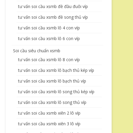
tư vấn soi cầu xsmb đề đầu đuôi víp
tư vấn soi cầu xsmb đề song thủ víp
tư vấn soi cầu xsmb lô 4 con víp
tư vấn soi cầu xsmb lô 6 con víp
Soi cầu siêu chuẩn xsmb
tư vấn soi cầu xsmb lô 8 con víp
tư vấn soi cầu xsmb lô bạch thủ kép víp
tư vấn soi cầu xsmb lô bạch thủ víp
tư vấn soi cầu xsmb lô song thủ kép víp
tư vấn soi cầu xsmb lô song thủ víp
tư vấn soi cầu xsmb xiên 2 lô víp
tư vấn soi cầu xsmb xiên 3 lô víp