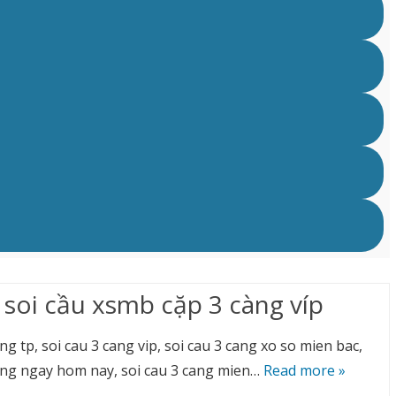
 soi cầu xsmb cặp 3 càng víp
ng tp, soi cau 3 cang vip, soi cau 3 cang xo so mien bac,
ang ngay hom nay, soi cau 3 cang mien…
Read more »