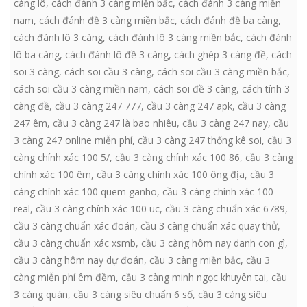
càng lô
,
cách đánh 3 càng miền bắc
,
cách đánh 3 càng miền
nam
,
cách đánh đề 3 càng miền bắc
,
cách đánh đề ba càng
,
cách đánh lô 3 càng
,
cách đánh lô 3 càng miền bắc
,
cách đánh
lô ba càng
,
cách đánh lô đề 3 càng
,
cách ghép 3 càng đề
,
cách
soi 3 càng
,
cách soi cầu 3 càng
,
cách soi cầu 3 càng miền bắc
,
cách soi cầu 3 càng miền nam
,
cách soi đề 3 càng
,
cách tính 3
càng đề
,
cầu 3 càng 247 777
,
cầu 3 càng 247 apk
,
cầu 3 càng
247 êm
,
cầu 3 càng 247 là bao nhiêu
,
cầu 3 càng 247 nay
,
cầu
3 càng 247 online miễn phí
,
cầu 3 càng 247 thống kê soi
,
cầu 3
càng chính xác 100 5/
,
cầu 3 càng chính xác 100 86
,
cầu 3 càng
chính xác 100 êm
,
cầu 3 càng chính xác 100 ông địa
,
cầu 3
càng chính xác 100 quem ganho
,
cầu 3 càng chính xác 100
real
,
cầu 3 càng chính xác 100 uc
,
cầu 3 càng chuẩn xác 6789
,
cầu 3 càng chuẩn xác đoán
,
cầu 3 càng chuẩn xác quay thử
,
cầu 3 càng chuẩn xác xsmb
,
cầu 3 càng hôm nay danh con gì
,
cầu 3 càng hôm nay dự đoán
,
cầu 3 càng miền bắc
,
cầu 3
càng miễn phí êm đềm
,
cầu 3 càng minh ngọc khuyên tai
,
cầu
3 càng quán
,
cầu 3 càng siêu chuẩn 6 số
,
cầu 3 càng siêu