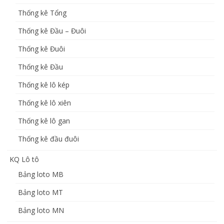
Thống kê Tổng
Thống kê Đầu – Đuôi
Thống kê Đuôi
Thống kê Đầu
Thống kê lô kép
Thống kê lô xiên
Thống kê lô gan
Thống kê đầu đuôi
KQ Lô tô
Bảng loto MB
Bảng loto MT
Bảng loto MN