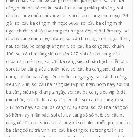
nhiều nhất
,
soi cầu ba càng miễn phí quảng bình
,
soi cầu ba
càng miễn phí số chuẩn
,
soi cầu ba càng miễn phí vàng
,
soi
cầu ba càng miễn phí vũng tàu
,
soi cầu ba càng minh ngọc 24
giờ
,
soi cầu ba càng minh ngọc 6666
,
soi cầu ba càng minh
ngọc chuẩn
,
soi cầu ba càng minh ngọc đẹp nhất hôm nay
,
soi
cầu ba càng minh ngọc đoán
,
soi cầu ba càng minh ngọc đồng
nai
,
soi cầu ba càng quảng ninh
,
soi cầu ba càng siêu chuẩn
100
,
soi cầu ba càng siêu chuẩn 247
,
soi cầu ba càng siêu
chuẩn ăn miễn phí
,
soi cầu ba càng siêu chuẩn bạch miễn phí
,
soi cầu ba càng siêu chuẩn hòa
,
soi cầu ba càng siêu chuẩn
nam
,
soi cầu ba càng siêu chuẩn trong ngày
,
soi cầu ba càng
siêu vip 24h
,
soi cầu ba càng siêu vip ăn ngày hôm nay
,
soi cầu
ba càng siêu vip khung 2 ngày
,
soi cầu ba càng siêu vip lô đề
miền bắc
,
soi cầu ba càng ư miễn phí
,
soi cầu ba càng xổ số
247 hôm nay
,
soi cầu ba càng xổ số extra
,
soi cầu ba càng xổ
số hôm nay miền bắc
,
soi cầu ba càng xổ số huế
,
soi cầu ba
càng xổ số lô tô
,
soi cầu ba càng xổ số online miễn phí
,
soi cầu
ba càng xổ số trà vinh
,
soi cầu ba càng xổ số trong tuần
,
soi