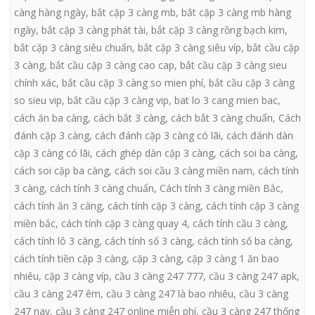
càng hàng ngày
,
bắt cặp 3 càng mb
,
bắt cặp 3 càng mb hàng
ngày
,
bắt cặp 3 càng phát tài
,
bắt cặp 3 càng rồng bạch kim
,
bắt cặp 3 càng siêu chuẩn
,
bắt cặp 3 càng siêu víp
,
bắt cầu cặp
3 càng
,
bắt cầu cặp 3 càng cao cap
,
bắt cầu cặp 3 càng sieu
chính xác
,
bắt cầu cặp 3 càng so mien phí
,
bắt cầu cặp 3 càng
so sieu vip
,
bắt cầu cặp 3 càng vip
,
bat lo 3 cang mien bac
,
cách ăn ba càng
,
cách bắt 3 càng
,
cách bắt 3 càng chuẩn
,
Cách
đánh cặp 3 càng
,
cách đánh cặp 3 càng có lãi
,
cách đánh dàn
cặp 3 càng có lãi
,
cách ghép dàn cặp 3 càng
,
cách soi ba càng
,
cách soi cặp ba càng
,
cách soi cầu 3 càng miền nam
,
cách tính
3 càng
,
cách tính 3 càng chuẩn
,
Cách tính 3 càng miền Bắc
,
cách tính ăn 3 càng
,
cách tính cặp 3 càng
,
cách tính cặp 3 càng
miền bắc
,
cách tính cặp 3 càng quay 4
,
cách tính cầu 3 càng
,
cách tính lô 3 càng
,
cách tính số 3 càng
,
cách tính số ba càng
,
cách tính tiền cặp 3 càng
,
cặp 3 càng
,
cặp 3 càng 1 ăn bao
nhiêu
,
cặp 3 càng víp
,
cầu 3 càng 247 777
,
cầu 3 càng 247 apk
,
cầu 3 càng 247 êm
,
cầu 3 càng 247 là bao nhiêu
,
cầu 3 càng
247 nay
,
cầu 3 càng 247 online miễn phí
,
cầu 3 càng 247 thống