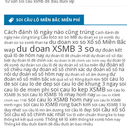
tư vấn soi cầu xsmb đề đầu đuôi víp
SOI CẦU LÔ MIỀN BẮC MIỄN PHÍ
Cách đánh lô ngày nào cũng trúng
Cách đánh đề
Cầu loto xo so MB
ngày nào cũng trúng
du doan xo so xsmb
du
du doan xo so Xổ số Miền Bắc
doan xo so xsmb than tai
du doan XSMB 3 so
wap
dự đoán kết
quả lô de hôm nay
dự đoán lô đề chuẩn nhất dự đoán xổ số đặc
biệt
dự đoán lô đề chính xác
dự đoán lô
dự đoán lô đề chính xác hôm nay
dự đoán xổ
đề xsmb
dự đoán soi cầu lô đề
dự đoán xổ số ba miền
số chiều nay
dự đoán xổ số chính xác
dự đoán xổ số hà
nội
dự đoán xổ số hôm nay
dự
dự đoán xổ số âm dương
soi cau lo
đoán xổ sổ miền bắc
kết quả xổ số
Rồng Bạch Kim
de
soi cau lo de dep
soi cau lo de khung 3 ngay
soi
soi cau lo kep XSMB
cau lo de mien phi
soi cau lo
soi cau lo XSMB 16 nhay hom nay
XSMB 3s
soi cau lo XSMB
soi cau lo XSMB hom nay
soi cau lo XSMB
chinh xac 1160
soi cau lo XSMB rong bach kim
soi cau XSMB 1 lo
minh ngoc
soi cầu xổ số
duy nhat
soi cầu lô đẹp
soi cầu lô mn âm dương
Soi cầu xổ số chính xác nhất
Soi lô xiên chuẩn
thong ke lo kep
Thống kê lô xiên
thống kê kết quả xsmb
thống kê xsmb hôm nay
Thống kê đầu đuôi
Đánh đề đầu đuôi ăn bao nhiêu