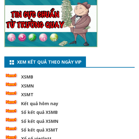
XEM KẾT QUẢ THEO NGÀY VIP
XSMB
XSMN
XSMT
Kết quả hôm nay
Sổ kết quả XSMB
Sổ kết quả XSMN
Sổ kết quả XSMT
Xổ số vietlott