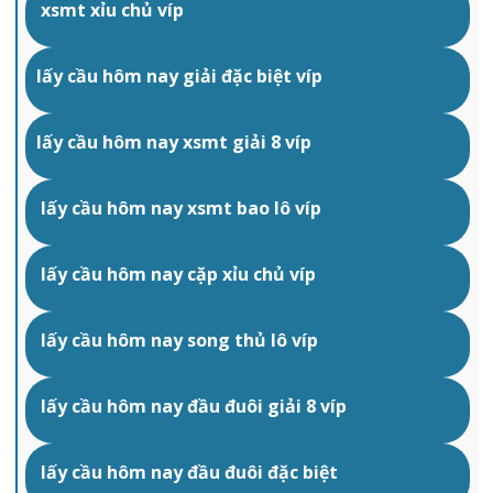
xsmt xỉu chủ víp
lấy cầu hôm nay giải đặc biệt víp
lấy cầu hôm nay xsmt giải 8 víp
lấy cầu hôm nay xsmt bao lô víp
lấy cầu hôm nay cặp xỉu chủ víp
lấy cầu hôm nay song thủ lô víp
lấy cầu hôm nay đầu đuôi giải 8 víp
lấy cầu hôm nay đầu đuôi đặc biệt