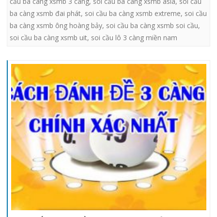
cầu ba càng xsmb 3 càng
,
soi cầu ba càng xsmb asia
,
soi cầu
ba càng xsmb đai phát
,
soi cầu ba càng xsmb extreme
,
soi cầu
ba càng xsmb ông hoàng bảy
,
soi cầu ba càng xsmb soi cầu
,
soi cầu ba càng xsmb uit
,
soi cầu lô 3 càng miền nam