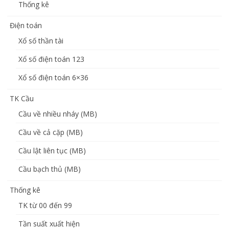
Thống kê
Điện toán
Xổ số thần tài
Xổ số điện toán 123
Xổ số điện toán 6×36
TK Cầu
Cầu về nhiều nháy (MB)
Cầu về cả cặp (MB)
Cầu lật liên tục (MB)
Cầu bạch thủ (MB)
Thống kê
TK từ 00 đến 99
Tần suất xuất hiện