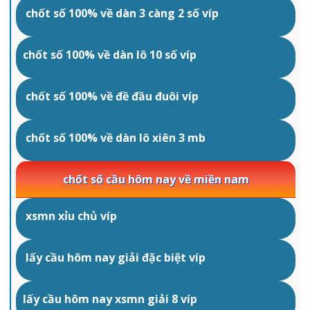
chốt số 100% về dàn 3 càng 2 số víp
chốt số 100% về dàn lô 10 số víp
chốt số 100% về đề đầu đuôi víp
chốt số 100% về dàn lô xiên 3 mb
chốt số cầu hôm nay về miền nam
xsmn xỉu chủ víp
lấy cầu hôm nay giải đặc biệt víp
lấy cầu hôm nay xsmn giải 8 víp