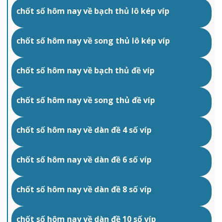
chốt số hôm nay về bạch thủ lô kép víp
chốt số hôm nay về song thủ lô kép víp
chốt số hôm nay về bạch thủ đề víp
chốt số hôm nay về song thủ đề víp
chốt số hôm nay về dàn đề 4 số víp
chốt số hôm nay về dàn đề 6 số víp
chốt số hôm nay về dàn đề 8 số víp
chốt số hôm nay về dàn đề 10 số víp