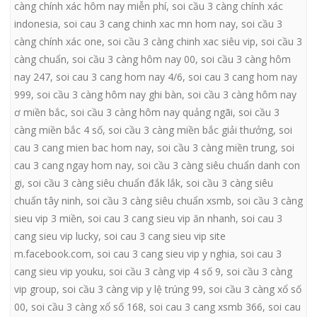
càng chính xác hôm nay miễn phí
,
soi cầu 3 càng chính xác
indonesia
,
soi cau 3 cang chinh xac mn hom nay
,
soi cầu 3
càng chính xác one
,
soi cầu 3 càng chinh xac siêu vip
,
soi cầu 3
càng chuẩn
,
soi cầu 3 càng hôm nay 00
,
soi cầu 3 càng hôm
nay 247
,
soi cau 3 cang hom nay 4/6
,
soi cau 3 cang hom nay
999
,
soi cầu 3 càng hôm nay ghi bàn
,
soi cầu 3 càng hôm nay
ơ miền bắc
,
soi cầu 3 càng hôm nay quảng ngãi
,
soi cầu 3
càng miền bắc 4 số
,
soi cầu 3 càng miền bắc giải thưởng
,
soi
cau 3 cang mien bac hom nay
,
soi cầu 3 càng miền trung
,
soi
cau 3 cang ngay hom nay
,
soi cầu 3 càng siêu chuẩn danh con
gi
,
soi cầu 3 càng siêu chuẩn đắk lắk
,
soi cầu 3 càng siêu
chuẩn tây ninh
,
soi cầu 3 càng siêu chuẩn xsmb
,
soi cầu 3 càng
sieu vip 3 miền
,
soi cau 3 cang sieu vip ăn nhanh
,
soi cau 3
cang sieu vip lucky
,
soi cau 3 cang sieu vip site
m.facebook.com
,
soi cau 3 cang sieu vip y nghia
,
soi cau 3
cang sieu vip youku
,
soi cầu 3 càng vip 4 số 9
,
soi cầu 3 càng
vip group
,
soi cầu 3 càng vip y lệ trúng 99
,
soi cầu 3 càng xổ số
00
,
soi cầu 3 càng xổ số 168
,
soi cau 3 cang xsmb 366
,
soi cau