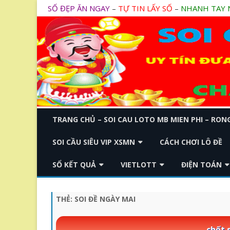
SỐ ĐẸP ĂN NGAY
–
TỰ TIN LẤY SỐ
–
NHANH TAY N
TRANG CHỦ – SOI CAU LOTO MB MIEN PHI – RON
SOI CẦU SIÊU VIP XSMN
CÁCH CHƠI LÔ ĐỀ
TƯ VẤN SOI CẦU XSMT BAO LÔ
SỔ KẾT QUẢ
VIETLOTT
ĐIỆN TOÁN
MIỀN NAM VIP
SỔ KẾT QUẢ XSMT
MAX 4D
XỔ SỐ THẦN TÀI
TƯ VẤN SOI CẦU XSMN CẶP XÍU
THẺ:
SOI ĐỀ NGÀY MAI
SỔ KẾT QUẢ XSMN
MAX 3D
XỔ SỐ ĐIỆN TOÁ
CHỦ VIP
SỔ KẾT QUẢ XSMB
XỔ SỐ POWER 6/55
XỔ SỐ ĐIỆN TOÁ
chốt 
TƯ VẤN SOI CẦU XSMN ĐẶC