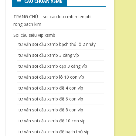
CẦU CHUẨN XSMB
TRANG CHỦ – soi cau loto mb mien phi –
rong bach kim
Soi cầu siêu vip xsmb
tư vấn soi cầu xsmb bạch thủ lô 2 nháy
tư vấn soi cầu xsmb 3 càng víp
tư vấn soi cầu xsmb cặp 3 càng víp
tư vấn soi cầu xsmb lô 10 con víp
tư vấn soi cầu xsmb đề 4 con víp
tư vấn soi cầu xsmb đề 6 con víp
tư vấn soi cầu xsmb đề 8 con víp
tư vấn soi cầu xsmb đề 10 con víp
tư vấn soi cầu xsmb đề bạch thủ víp