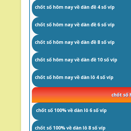
chốt số hôm nay về dàn đề 4 số víp
chốt số hôm nay về dàn đề 6 số víp
chốt số hôm nay về dàn đề 8 số víp
chốt số hôm nay về dàn đề 10 số víp
chốt số hôm nay về dàn lô 4 số víp
chốt số
chốt số 100% về dàn lô 6 số víp
chốt số 100% về dàn lô 8 số víp