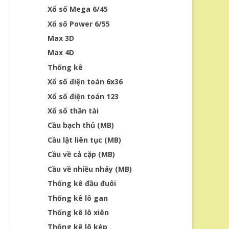
Xổ số Mega 6/45
Xổ số Power 6/55
Max 3D
Max 4D
Thống kê
Xổ số điện toán 6x36
Xổ số điện toán 123
Xổ số thần tài
Cầu bạch thủ (MB)
Cầu lật liên tục (MB)
Cầu về cả cặp (MB)
Cầu về nhiều nháy (MB)
Thống kê đầu đuôi
Thống kê lô gan
Thống kê lô xiên
Thống kê lô kép