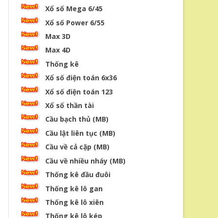
Xổ số Mega 6/45
Xổ số Power 6/55
Max 3D
Max 4D
Thống kê
Xổ số điện toán 6x36
Xổ số điện toán 123
Xổ số thần tài
Cầu bạch thủ (MB)
Cầu lật liên tục (MB)
Cầu về cả cặp (MB)
Cầu về nhiều nháy (MB)
Thống kê đầu đuôi
Thống kê lô gan
Thống kê lô xiên
Thống kê lô kép