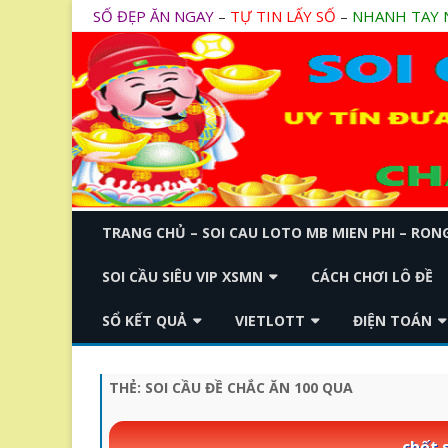
SỐ ĐẸP ĂN NGAY
–
TỰ TIN LẤY SỐ
–
NHANH TAY N
TRANG CHỦ – SOI CAU LOTO MB MIEN PHI – RON
SOI CẦU SIÊU VIP XSMN
CÁCH CHƠI LÔ ĐỀ
TƯ VẤN SOI CẦU XSMT BAO LÔ
SỔ KẾT QUẢ
VIETLOTT
ĐIỆN TOÁN
MIỀN NAM VIP
SỔ KẾT QUẢ XSMT
MAX 4D
XỔ SỐ THẦN TÀI
TƯ VẤN SOI CẦU XSMN CẶP XÍU
THẺ:
SOI CẦU ĐỀ CHẮC ĂN 100 QUA
SỔ KẾT QUẢ XSMN
MAX 3D
XỔ SỐ ĐIỆN TOÁ
CHỦ VIP
SỔ KẾT QUẢ XSMB
XỔ SỐ POWER 6/55
XỔ SỐ ĐIỆN TOÁ
chốt 
TƯ VẤN SOI CẦU XSMN ĐẶC