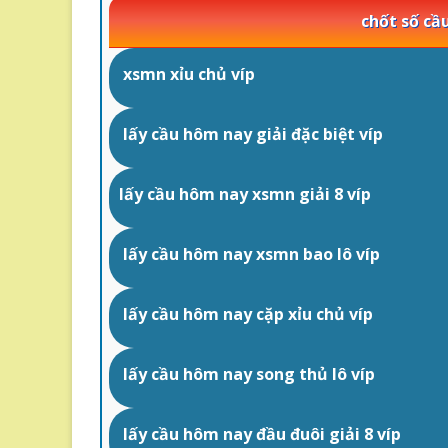
chốt số cầ
xsmn xỉu chủ víp
lấy cầu hôm nay giải đặc biệt víp
lấy cầu hôm nay xsmn giải 8 víp
lấy cầu hôm nay xsmn bao lô víp
lấy cầu hôm nay cặp xỉu chủ víp
lấy cầu hôm nay song thủ lô víp
lấy cầu hôm nay đầu đuôi giải 8 víp