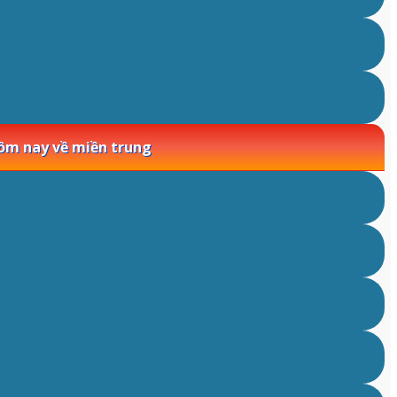
hôm nay về miền trung