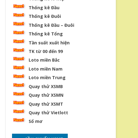
Thống kê Đầu
Thống kê Đuôi
Thống kê Đầu – Đuôi
Thống kê Tổng
Tần suất xuất hiện
TK từ 00 đến 99
Loto miền Bắc
Loto miền Nam
Loto miền Trung
Quay thử XSMB
Quay thử XSMN
Quay thử XSMT
Quay thử Vietlott
Sổ mơ