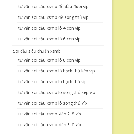
tư vấn soi cầu xsmb đề đầu đuôi víp
tư vấn soi cầu xsmb đề song thủ víp
tư vấn soi cầu xsmb lô 4 con víp
tư vấn soi cầu xsmb lô 6 con víp
Soi cầu siêu chuẩn xsmb
tư vấn soi cầu xsmb lô 8 con víp
tư vấn soi cầu xsmb lô bạch thủ kép víp
tư vấn soi cầu xsmb lô bạch thủ víp
tư vấn soi cầu xsmb lô song thủ kép víp
tư vấn soi cầu xsmb lô song thủ víp
tư vấn soi cầu xsmb xiên 2 lô víp
tư vấn soi cầu xsmb xiên 3 lô víp