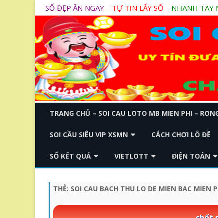
SỐ ĐẸP ĂN NGAY
–
TỰ TIN LẤY SỐ
–
NHANH TAY N
TRANG CHỦ – SOI CAU LOTO MB MIEN PHI – RON
SOI CẦU SIÊU VIP XSMN
CÁCH CHƠI LÔ ĐỀ
TƯ VẤN SOI CẦU XSMT BAO LÔ
SỔ KẾT QUẢ
VIETLOTT
ĐIỆN TOÁN
MIỀN NAM VIP
SỔ KẾT QUẢ XSMT
MAX 4D
XỔ SỐ THẦN TÀI
TƯ VẤN SOI CẦU XSMN CẶP XÍU
THẺ:
SOI CAU BACH THU LO DE MIEN BAC MIEN P
SỔ KẾT QUẢ XSMN
MAX 3D
XỔ SỐ ĐIỆN TOÁ
CHỦ VIP
SỔ KẾT QUẢ XSMB
XỔ SỐ POWER 6/55
XỔ SỐ ĐIỆN TOÁ
chốt 
TƯ VẤN SOI CẦU XSMN ĐẶC