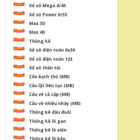
Xổ số Mega 6/45
Xổ số Power 6/55
Max 3D
Max 4D
Thống kê
Xổ số điện toán 6x36
Xổ số điện toán 123
Xổ số thần tài
Cầu bạch thủ (MB)
Cầu lật liên tục (MB)
Cầu về cả cặp (MB)
Cầu về nhiều nháy (MB)
Thống kê đầu đuôi
Thống kê lô gan
Thống kê lô xiên
Thống kê lô kép