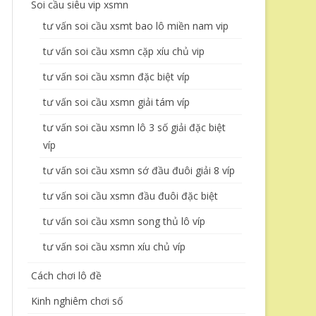
Soi cầu siêu vip xsmn
tư vấn soi cầu xsmt bao lô miền nam vip
tư vấn soi cầu xsmn cặp xíu chủ vip
tư vấn soi cầu xsmn đặc biệt víp
tư vấn soi cầu xsmn giải tám víp
tư vấn soi cầu xsmn lô 3 số giải đặc biệt
víp
tư vấn soi cầu xsmn sớ đầu đuôi giải 8 víp
tư vấn soi cầu xsmn đầu đuôi đặc biệt
tư vấn soi cầu xsmn song thủ lô víp
tư vấn soi cầu xsmn xíu chủ víp
Cách chơi lô đề
Kinh nghiêm chơi số