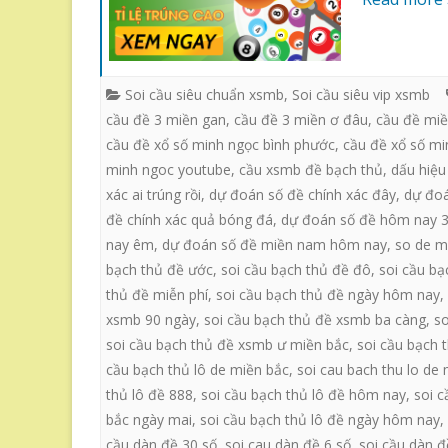
Soi cầu siêu chuẩn xsmb
,
Soi cầu siêu vip xsmb
cầu đề 3 miền gan
,
cầu đề 3 miền ơ đâu
,
cầu đề miề
cầu đề xổ số minh ngọc bình phước
,
cầu đề xổ số mi
minh ngoc youtube
,
cầu xsmb đề bạch thủ
,
dấu hiệu
xác ai trúng rồi
,
dự đoán số đề chính xác đây
,
dự đoá
đề chính xác quả bóng đá
,
dự đoán số đề hôm nay 3
nay êm
,
dự đoán số đề miền nam hôm nay
,
so de 
bạch thủ đề ước
,
soi cầu bạch thủ đề đô
,
soi cầu b
thủ đề miễn phí
,
soi cầu bạch thủ đề ngày hôm nay
,
xsmb 90 ngày
,
soi cầu bạch thủ đề xsmb ba càng
,
so
soi cầu bạch thủ đề xsmb ư miền bắc
,
soi cầu bạch 
cầu bạch thủ lô de miền bắc
,
soi cau bach thu lo de
thủ lô đề 888
,
soi cầu bạch thủ lô đề hôm nay
,
soi 
bắc ngày mai
,
soi cầu bạch thủ lô đề ngày hôm nay
,
cầu dàn đề 30 số
,
soi cau dàn đề 6 số
,
soi cầu dàn đ