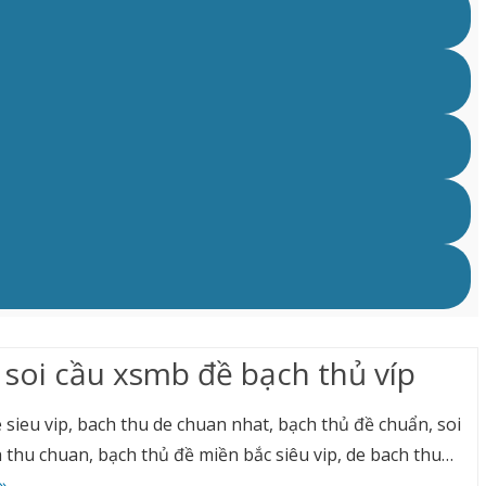
 soi cầu xsmb đề bạch thủ víp
 sieu vip, bach thu de chuan nhat, bạch thủ đề chuẩn, soi
 thu chuan, bạch thủ đề miền bắc siêu vip, de bach thu…
»