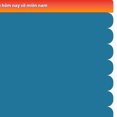
u hôm nay về miền nam