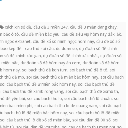
cách xin số đề
,
cầu đề 3 miền 247
,
cầu đề 3 miền đang chạy
,
n bắc ô tô
,
cầu đề miền bắc yêu
,
cầu đề siêu vip hôm nay đắk lắk
,
nh ngoc extranet
,
cầu đề xổ số minh ngọc hôm nay
,
cầu đề xổ số
 báo kép đề - cao thủ soi cầu
,
du doan so
,
dự đoán số đề chính
n số đề chính xác gan
,
dự đoán số đề chính xác nhất
,
dự đoán số
 miền bắc
,
dự đoán số đề hôm nay ăn cơm
,
dự đoán số đề hôm
mb hom nay
,
soi bạch thủ đề kon tum
,
soi bạch thủ đề ô tô
,
soi
ạch thủ đề mb
,
soi cầu bạch thủ đề miền bắc hôm nay
,
soi cầu bạch
soi cầu bạch thủ đề ư miền bắc hôm nay
,
soi cầu bạch thủ đề
i cau bach thu đề xsmb rong vang
,
soi cầu bạch thủ đề xsmb tn
,
thủ đề yên bái
,
soi cau bach thu lo
,
soi cầu bạch thủ lô chuẩn
,
soi
 mien bac mien phi
,
soi cau bach thu lo de quang nam
,
soi cầu bạch
cầu bạch thủ lô đề miền bắc hôm nay
,
soi cầu bạch thủ lô đề miền
soi cầu bạch thủ lô đề xổ số miền bắc
,
soi cầu dàn đề 00 số
,
soi
ề bất tử
,
soi cầu dàn đề youtube
,
soi cau de bach thu mien phi
,
soi