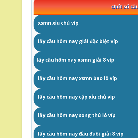
chốt số cầ
xsmn xỉu chủ víp
lấy cầu hôm nay giải đặc biệt víp
lấy cầu hôm nay xsmn giải 8 víp
lấy cầu hôm nay xsmn bao lô víp
lấy cầu hôm nay cặp xỉu chủ víp
lấy cầu hôm nay song thủ lô víp
lấy cầu hôm nay đầu đuôi giải 8 víp