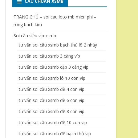
CẦU CHUẨN XSMB
TRANG CHỦ – soi cau loto mb mien phi –
rong bach kim
Soi cầu siêu vip xsmb
tư vấn soi cầu xsmb bạch thủ lô 2 nháy
tư vấn soi cầu xsmb 3 càng víp
tư vấn soi cầu xsmb cặp 3 càng víp
tư vấn soi cầu xsmb lô 10 con víp
tư vấn soi cầu xsmb đề 4 con víp
tư vấn soi cầu xsmb đề 6 con víp
tư vấn soi cầu xsmb đề 8 con víp
tư vấn soi cầu xsmb đề 10 con víp
tư vấn soi cầu xsmb đề bạch thủ víp