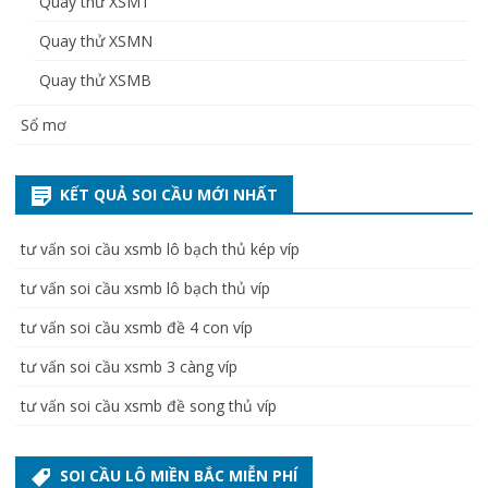
Quay thử XSMT
Quay thử XSMN
Quay thử XSMB
Sổ mơ
KẾT QUẢ SOI CẦU MỚI NHẤT
tư vấn soi cầu xsmb lô bạch thủ kép víp
tư vấn soi cầu xsmb lô bạch thủ víp
tư vấn soi cầu xsmb đề 4 con víp
tư vấn soi cầu xsmb 3 càng víp
tư vấn soi cầu xsmb đề song thủ víp
SOI CẦU LÔ MIỀN BẮC MIỄN PHÍ