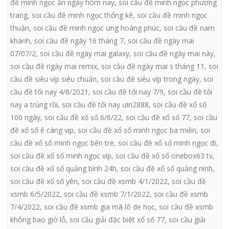
đề minh ngọc ăn ngày hôm nay
,
soi cầu đề minh ngọc phương
trang
,
soi cầu đề minh ngọc thống kê
,
soi cầu đề minh ngọc
thuận
,
soi cầu đề minh ngọc ưng hoàng phúc
,
soi cầu đề nam
khánh
,
soi cầu đề ngày 16 tháng 7
,
soi cầu đề ngày mai
07/07/2
,
soi cầu đề ngày mai galaxy
,
soi cầu đề ngày mai này
,
soi cầu đề ngày mai remix
,
soi cầu đề ngày mai s tháng 11
,
soi
cầu đề siêu víp siêu chuẩn
,
soi cầu đề siêu víp trong ngày
,
soi
cầu đề tối nay 4/8/2021
,
soi cầu đề tối nay 7/9
,
soi cầu đề tối
nay a trúng rồi
,
soi cầu đề tối nay ưin2888
,
soi cầu đề xổ số
100 ngày
,
soi cầu đề xổ số 6/6/22
,
soi cầu đề xổ số 77
,
soi cầu
đề xổ số ê càng vip
,
soi cầu đề xổ số minh ngọc ba miền
,
soi
cầu đề xổ số minh ngọc bến tre
,
soi cầu đề xổ số minh ngọc đi
,
soi cầu đề xổ số minh ngọc vip
,
soi cầu đề xổ số onebox63 tv
,
soi cầu đề xổ số quảng bình 24h
,
soi cầu đề xổ số quảng ninh
,
soi cầu đề xổ số yên
,
soi cầu đề xsmb 4/1/2022
,
soi cầu đề
xsmb 6/5/2022
,
soi cầu đề xsmb 7/1/2022
,
soi cầu đề xsmb
7/4/2022
,
soi cầu đề xsmb gia mã lô de học
,
soi cầu đề xsmb
không bao giờ lỗ
,
soi cầu giải đặc biệt xổ số 77
,
soi cầu giải