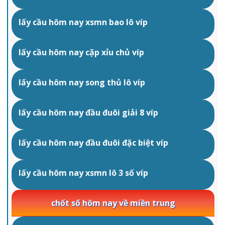
lấy cầu hôm nay xsmn bao lô víp
lấy cầu hôm nay cặp xỉu chủ víp
lấy cầu hôm nay song thủ lô víp
lấy cầu hôm nay đầu đuôi giải 8 víp
lấy cầu hôm nay đầu đuôi đặc biệt víp
lấy cầu hôm nay xsmn lô 3 số víp
chốt số hôm nay về miền trung