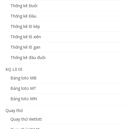
Thống kê Đuôi
Thống kê Đầu
Thống kê lô kép
Thống kê lô xiên
Thống kê lô gan
Thống kê đầu đuôi
KQ Lô tô
Bảng loto MB
Bảng loto MT
Bảng loto MN
Quay thử
Quay thử Vietlott