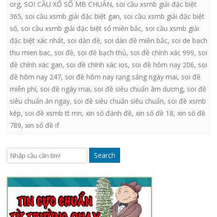
org
,
SOI CẦU XỔ SỐ MB CHUẨN
,
soi cầu xsmb giải đặc biệt
365
,
soi cầu xsmb giải đặc biệt gan
,
soi cầu xsmb giải đặc biệt
số
,
soi cầu xsmb giải đặc biệt số miền bắc
,
soi cầu xsmb giải
đặc biệt xác nhất
,
soi dàn đề
,
soi dàn đề miền bắc
,
soi de bach
thu mien bac
,
soi đề
,
soi đề bạch thủ
,
soi đề chính xác 999
,
soi
đề chính xác gan
,
soi đề chính xác ios
,
soi đề hôm nay 206
,
soi
đề hôm nay 247
,
soi đề hôm nay rạng sáng ngày mai
,
soi đề
miễn phí
,
soi đề ngày mai
,
soi đề siêu chuẩn âm dương
,
soi đề
siêu chuẩn ăn ngay
,
soi đề siêu chuẩn siêu chuẩn
,
soi đề xsmb
kép
,
soi đề xsmb tt mn
,
xin số đánh đề
,
xin số đề 18
,
xin số đề
789
,
xin số đề if
Search