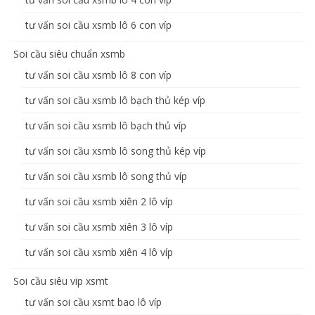
tư vấn soi cầu xsmb lô 6 con víp
Soi cầu siêu chuẩn xsmb
tư vấn soi cầu xsmb lô 8 con víp
tư vấn soi cầu xsmb lô bạch thủ kép víp
tư vấn soi cầu xsmb lô bạch thủ víp
tư vấn soi cầu xsmb lô song thủ kép víp
tư vấn soi cầu xsmb lô song thủ víp
tư vấn soi cầu xsmb xiên 2 lô víp
tư vấn soi cầu xsmb xiên 3 lô víp
tư vấn soi cầu xsmb xiên 4 lô víp
Soi cầu siêu vip xsmt
tư vấn soi cầu xsmt bao lô víp