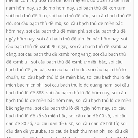
nay ăn cơm
,
dự đoán số đề hôm nay êm
,
dự đoán số đề miền
nam hôm nay
,
so de mb hom nay
,
soi bạch thủ đề kon tum
,
soi bạch thủ đề ô tô
,
soi bạch thủ đề ước
,
soi cầu bạch thủ đề
đô
,
soi cầu bạch thủ đề mb
,
soi cầu bạch thủ đề miền bắc
hôm nay
,
soi cầu bạch thủ đề miễn phí
,
soi cầu bạch thủ đề
ngày hôm nay
,
soi cầu bạch thủ đề ư miền bắc hôm nay
,
soi
cầu bạch thủ đề xsmb 90 ngày
,
soi cầu bạch thủ đề xsmb ba
càng
,
soi cau bach thu đề xsmb rong vang
,
soi cầu bạch thủ
đề xsmb tn
,
soi cầu bạch thủ đề xsmb ư miền bắc
,
soi cầu
bạch thủ đề yên bái
,
soi cau bach thu lo
,
soi cầu bạch thủ lô
chuẩn
,
soi cầu bạch thủ lô de miền bắc
,
soi cau bach thu lo de
mien bac mien phi
,
soi cau bach thu lo de quang nam
,
soi cầu
bạch thủ lô đề 888
,
soi cầu bạch thủ lô đề hôm nay
,
soi cầu
bạch thủ lô đề miền bắc hôm nay
,
soi cầu bạch thủ lô đề miền
bắc ngày mai
,
soi cầu bạch thủ lô đề ngày hôm nay
,
soi cầu
bạch thủ lô đề xổ số miền bắc
,
soi cầu dàn đề 00 số
,
soi cầu
dàn đề 30 số
,
soi cau dàn đề 6 số
,
soi cầu dàn đề bất tử
,
soi
cầu dàn đề youtube
,
soi cau de bach thu mien phi
,
soi cầu đề