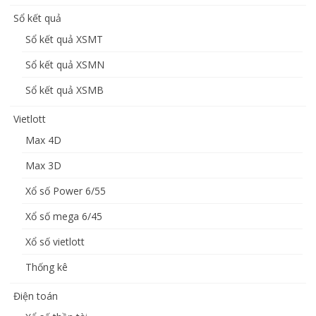
Sổ kết quả
Sổ kết quả XSMT
Sổ kết quả XSMN
Sổ kết quả XSMB
Vietlott
Max 4D
Max 3D
Xổ số Power 6/55
Xổ số mega 6/45
Xổ số vietlott
Thống kê
Điện toán