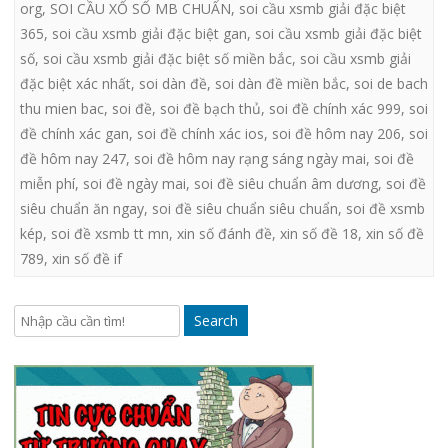
org
,
SOI CẦU XỔ SỐ MB CHUẨN
,
soi cầu xsmb giải đặc biệt
365
,
soi cầu xsmb giải đặc biệt gan
,
soi cầu xsmb giải đặc biệt
số
,
soi cầu xsmb giải đặc biệt số miền bắc
,
soi cầu xsmb giải
đặc biệt xác nhất
,
soi dàn đề
,
soi dàn đề miền bắc
,
soi de bach
thu mien bac
,
soi đề
,
soi đề bạch thủ
,
soi đề chính xác 999
,
soi
đề chính xác gan
,
soi đề chính xác ios
,
soi đề hôm nay 206
,
soi
đề hôm nay 247
,
soi đề hôm nay rạng sáng ngày mai
,
soi đề
miễn phí
,
soi đề ngày mai
,
soi đề siêu chuẩn âm dương
,
soi đề
siêu chuẩn ăn ngay
,
soi đề siêu chuẩn siêu chuẩn
,
soi đề xsmb
kép
,
soi đề xsmb tt mn
,
xin số đánh đề
,
xin số đề 18
,
xin số đề
789
,
xin số đề if
Search