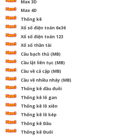
Max 3D
Max 4D
Thống kê
Xổ số điện toán 6x36
Xổ số điện toán 123
Xổ số thần tài
Cầu bạch thủ (MB)
Cầu lật liên tục (MB)
Cầu về cả cặp (MB)
Cầu về nhiều nháy (MB)
Thống kê đầu đuôi
Thống kê lô gan
Thống kê lô xiên
Thống kê lô kép
Thống kê Đầu
Thống kê Đuôi