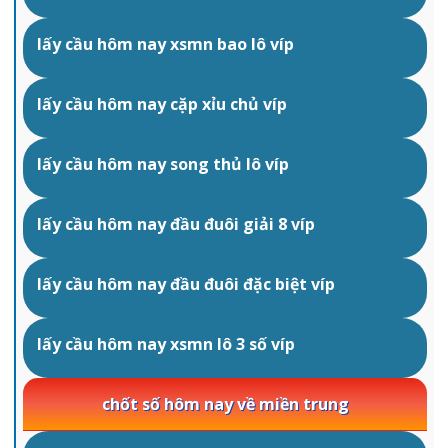
lấy cầu hôm nay xsmn bao lô víp
lấy cầu hôm nay cặp xỉu chủ víp
lấy cầu hôm nay song thủ lô víp
lấy cầu hôm nay đầu đuôi giải 8 víp
lấy cầu hôm nay đầu đuôi đặc biệt víp
lấy cầu hôm nay xsmn lô 3 số víp
chốt số hôm nay về miền trung