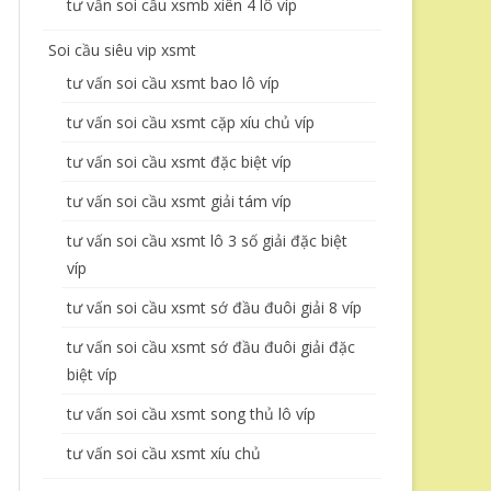
tư vấn soi cầu xsmb xiên 4 lô víp
Soi cầu siêu vip xsmt
tư vấn soi cầu xsmt bao lô víp
tư vấn soi cầu xsmt cặp xíu chủ víp
tư vấn soi cầu xsmt đặc biệt víp
tư vấn soi cầu xsmt giải tám víp
tư vấn soi cầu xsmt lô 3 số giải đặc biệt
víp
tư vấn soi cầu xsmt sớ đầu đuôi giải 8 víp
tư vấn soi cầu xsmt sớ đầu đuôi giải đặc
biệt víp
tư vấn soi cầu xsmt song thủ lô víp
tư vấn soi cầu xsmt xíu chủ