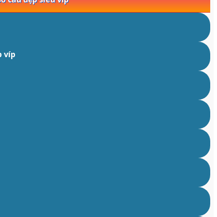
TƯ VẤN SOI CẦU XSMB LÔ 10
TƯ VẤN SOI CẦU XSM
CẦU BẠCH THỦ (MB)
THỐNG KÊ ĐẦU – ĐUÔI
QUAY THỬ X
CON VÍP
SONG THỦ KÉP VÍP
THỐNG KÊ ĐUÔI
TƯ VẤN SOI CẦU XSMB ĐỀ 4
TƯ VẤN SOI CẦU XSM
CON VÍP
SONG THỦ VÍP
 víp
THỐNG KÊ ĐẦU
TƯ VẤN SOI CẦU XSMB ĐỀ 6
TƯ VẤN SOI CẦU XSMB
THỐNG KÊ LÔ KÉP
CON VÍP
LÔ VÍP
THỐNG KÊ LÔ XIÊN
TƯ VẤN SOI CẦU XSMB ĐỀ 8
TƯ VẤN SOI CẦU XSMB
CON VÍP
THỐNG KÊ LÔ GAN
LÔ VÍP
TƯ VẤN SOI CẦU XSMB ĐỀ 10
THỐNG KÊ ĐẦU ĐUÔI
TƯ VẤN SOI CẦU XSMB
CON VÍP
LÔ VÍP
TƯ VẤN SOI CẦU XSMB ĐỀ
BẠCH THỦ VÍP
TƯ VẤN SOI CẦU XSMB ĐỀ ĐẦU
ĐUÔI VÍP