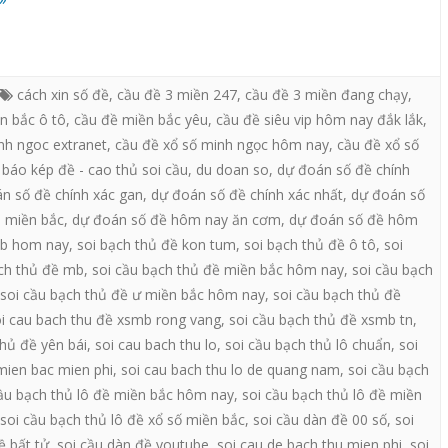
cách xin số đề
,
cầu đề 3 miền 247
,
cầu đề 3 miền đang chạy
,
n bắc ô tô
,
cầu đề miền bắc yêu
,
cầu đề siêu vip hôm nay đắk lắk
,
nh ngoc extranet
,
cầu đề xổ số minh ngọc hôm nay
,
cầu đề xổ số
 báo kép đề - cao thủ soi cầu
,
du doan so
,
dự đoán số đề chính
n số đề chính xác gan
,
dự đoán số đề chính xác nhất
,
dự đoán số
 miền bắc
,
dự đoán số đề hôm nay ăn cơm
,
dự đoán số đề hôm
mb hom nay
,
soi bạch thủ đề kon tum
,
soi bạch thủ đề ô tô
,
soi
ạch thủ đề mb
,
soi cầu bạch thủ đề miền bắc hôm nay
,
soi cầu bạch
soi cầu bạch thủ đề ư miền bắc hôm nay
,
soi cầu bạch thủ đề
i cau bach thu đề xsmb rong vang
,
soi cầu bạch thủ đề xsmb tn
,
thủ đề yên bái
,
soi cau bach thu lo
,
soi cầu bạch thủ lô chuẩn
,
soi
 mien bac mien phi
,
soi cau bach thu lo de quang nam
,
soi cầu bạch
cầu bạch thủ lô đề miền bắc hôm nay
,
soi cầu bạch thủ lô đề miền
soi cầu bạch thủ lô đề xổ số miền bắc
,
soi cầu dàn đề 00 số
,
soi
ề bất tử
,
soi cầu dàn đề youtube
,
soi cau de bach thu mien phi
,
soi