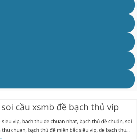
 soi cầu xsmb đề bạch thủ víp
 sieu vip, bach thu de chuan nhat, bạch thủ đề chuẩn, soi
 thu chuan, bạch thủ đề miền bắc siêu vip, de bach thu…
»