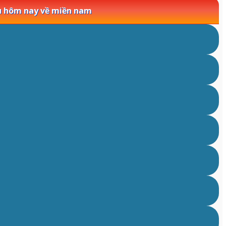
u hôm nay về miền nam