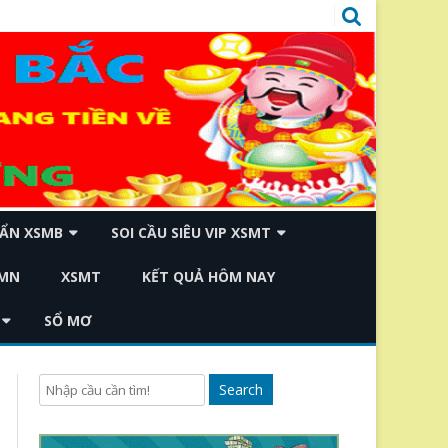
UẨN XSMB
SOI CẦU SIÊU VIP XSMT
B LÔ 8
MN
XSMT
TƯ VẤN SOI CẦU XSMT BAO LÔ
KẾT QUẢ HÔM NAY
VÍP
SỔ MƠ
B LÔ
TƯ VẤN SOI CẦU XSMT CẶP XÍU
ETLOTT
CHỦ VÍP
Search
B LÔ
SMT
TƯ VẤN SOI CẦU XSMT ĐẶC
BIỆT VÍP
SMN