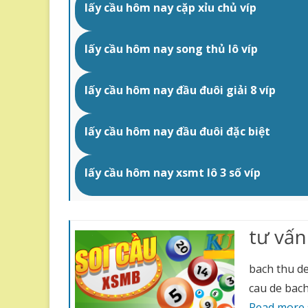
lấy cầu hôm nay cặp xỉu chủ víp
lấy cầu hôm nay song thủ lô víp
lấy cầu hôm nay đầu đuôi giải 8 víp
lấy cầu hôm nay đầu đuôi đặc biệt
lấy cầu hôm nay xsmt lô 3 số víp
tư vấn
bach thu de
cau de bach
Read more 