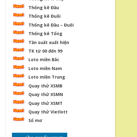
Thống kê Đầu
Thống kê Đuôi
Thống kê Đầu – Đuôi
Thống kê Tổng
Tần suất xuất hiện
TK từ 00 đến 99
Loto miền Bắc
Loto miền Nam
Loto miền Trung
Quay thử XSMB
Quay thử XSMN
Quay thử XSMT
Quay thử Vietlott
Sổ mơ