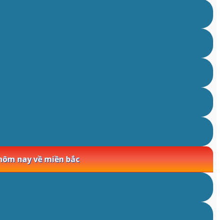
TƯ VẤN SOI CẦU XSMB ĐỀ
SONG THỦ VÍP
TƯ VẤN SOI CẦU XSMB LÔ 4
CON VÍP
TƯ VẤN SOI CẦU XSMB LÔ 6
CON VÍP
 hôm nay về miền bắc