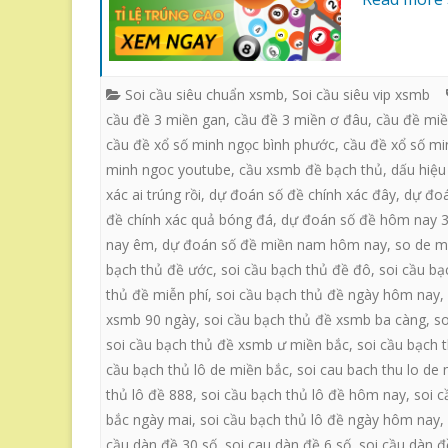
Soi cầu siêu chuẩn xsmb
,
Soi cầu siêu vip xsmb
cầu đề 3 miền gan
,
cầu đề 3 miền ơ đâu
,
cầu đề miề
cầu đề xổ số minh ngọc bình phước
,
cầu đề xổ số mi
minh ngoc youtube
,
cầu xsmb đề bạch thủ
,
dấu hiệu
xác ai trúng rồi
,
dự đoán số đề chính xác đây
,
dự đoá
đề chính xác quả bóng đá
,
dự đoán số đề hôm nay 3
nay êm
,
dự đoán số đề miền nam hôm nay
,
so de 
bạch thủ đề ước
,
soi cầu bạch thủ đề đô
,
soi cầu b
thủ đề miễn phí
,
soi cầu bạch thủ đề ngày hôm nay
,
xsmb 90 ngày
,
soi cầu bạch thủ đề xsmb ba càng
,
so
soi cầu bạch thủ đề xsmb ư miền bắc
,
soi cầu bạch 
cầu bạch thủ lô de miền bắc
,
soi cau bach thu lo de
thủ lô đề 888
,
soi cầu bạch thủ lô đề hôm nay
,
soi 
bắc ngày mai
,
soi cầu bạch thủ lô đề ngày hôm nay
,
cầu dàn đề 30 số
,
soi cau dàn đề 6 số
,
soi cầu dàn đ