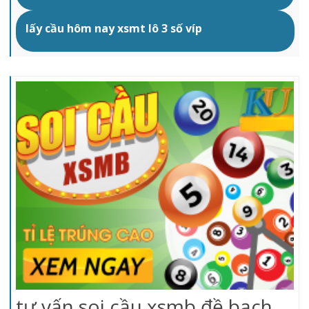
lấy cầu hôm nay xsmt lô 3 số víp
tư vấn soi cầu xsmb đề bạch