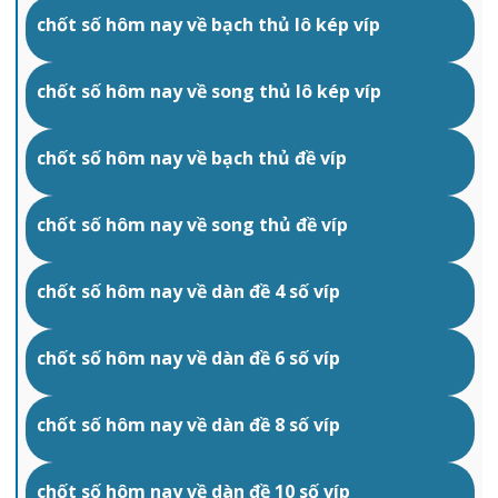
chốt số hôm nay về bạch thủ lô kép víp
chốt số hôm nay về song thủ lô kép víp
chốt số hôm nay về bạch thủ đề víp
chốt số hôm nay về song thủ đề víp
chốt số hôm nay về dàn đề 4 số víp
chốt số hôm nay về dàn đề 6 số víp
chốt số hôm nay về dàn đề 8 số víp
chốt số hôm nay về dàn đề 10 số víp