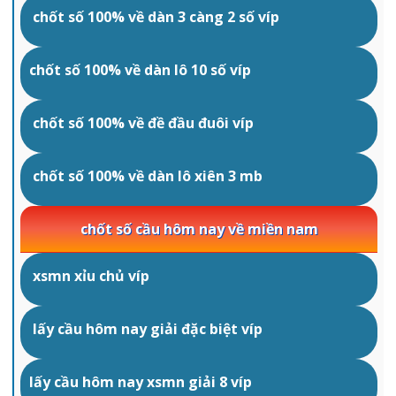
chốt số 100% về dàn 3 càng 2 số víp
chốt số 100% về dàn lô 10 số víp
chốt số 100% về đề đầu đuôi víp
chốt số 100% về dàn lô xiên 3 mb
chốt số cầu hôm nay về miền nam
xsmn xỉu chủ víp
lấy cầu hôm nay giải đặc biệt víp
lấy cầu hôm nay xsmn giải 8 víp