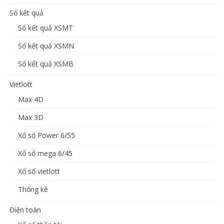
Sổ kết quả
Sổ kết quả XSMT
Sổ kết quả XSMN
Sổ kết quả XSMB
Vietlott
Max 4D
Max 3D
Xổ số Power 6/55
Xổ số mega 6/45
Xổ số vietlott
Thống kê
Điện toán