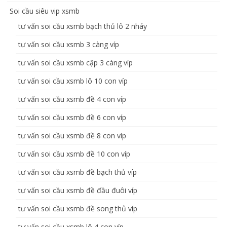
Soi cầu siêu vip xsmb
tư vấn soi cầu xsmb bạch thủ lô 2 nháy
tư vấn soi cầu xsmb 3 càng víp
tư vấn soi cầu xsmb cặp 3 càng víp
tư vấn soi cầu xsmb lô 10 con víp
tư vấn soi cầu xsmb đề 4 con víp
tư vấn soi cầu xsmb đề 6 con víp
tư vấn soi cầu xsmb đề 8 con víp
tư vấn soi cầu xsmb đề 10 con víp
tư vấn soi cầu xsmb đề bạch thủ víp
tư vấn soi cầu xsmb đề đầu đuôi víp
tư vấn soi cầu xsmb đề song thủ víp
tư vấn soi cầu xsmb lô 4 con víp