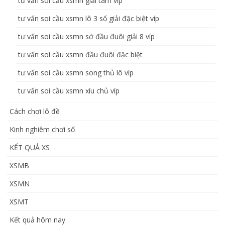
tư vấn soi cầu xsmn giải tám víp
tư vấn soi cầu xsmn lô 3 số giải đặc biệt víp
tư vấn soi cầu xsmn sớ đầu đuôi giải 8 víp
tư vấn soi cầu xsmn đầu đuôi đặc biệt
tư vấn soi cầu xsmn song thủ lô víp
tư vấn soi cầu xsmn xíu chủ víp
Cách chơi lô đề
Kinh nghiêm chơi số
KẾT QUẢ XS
XSMB
XSMN
XSMT
Kết quả hôm nay