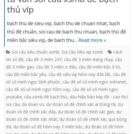
thủ víp
bach thu de sieu vip, bach thu de chuan nhat, bạch
thủ đề chuẩn, soi cau de bach thu chuan, bạch thủ đề
miền bắc siêu vip, de bach thu…
Read more »
Soi cầu siêu chuẩn xsmb
,
Soi cầu siêu vip xsmb
cách
xin số đề
,
cầu đề 3 miền 247
,
cầu đề 3 miền đang chạy
,
cầu
đề 3 miền gan
,
cầu đề 3 miền ơ đâu
,
cầu đề miền bắc ô tô
,
cầu đề miền bắc yêu
,
cầu đề siêu vip hôm nay đắk lắk
,
cầu đề
xổ số minh ngọc bình phước
,
cầu đề xổ số minh ngoc extranet
,
cầu đề xổ số minh ngọc hôm nay
,
cầu đề xổ số minh ngoc
youtube
,
cầu xsmb đề bạch thủ
,
dấu hiệu báo kép đề - cao thủ
soi cầu
,
du doan so
,
dự đoán số đề chính xác ai trúng rồi
,
dự
đoán số đề chính xác đây
,
dự đoán số đề chính xác gan
,
dự
đoán số đề chính xác nhất
,
dự đoán số đề chính xác quả bóng
đá
,
dự đoán số đề hôm nay 3 miền bắc
,
dự đoán số đề hôm