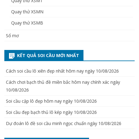
Quay thử XSMT
Quay thử XSMN
Quay thử XSMB
Sổ mơ
KẾT QUẢ SOI CẦU MỚI NHẤT
Cách soi cầu lô xiên đẹp nhất hôm nay ngày 10/08/2026
Cách chơi bạch thủ đề miền bắc hôm nay chính xác ngày
10/08/2026
Soi cầu cặp lô đẹp hôm nay ngày 10/08/2026
Soi cầu đẹp bạch thủ lô kép ngày 10/08/2026
Dự đoán lô đề soi cầu minh ngọc chuẩn ngày 10/08/2026